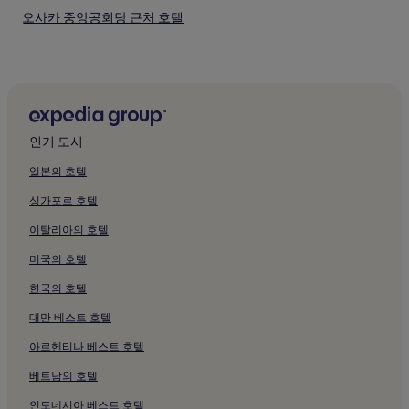
습
오사카 중앙공회당 근처 호텔
니
다.
오사카 덴망구 신사 근처 호텔
이카스리 신사 근처 호텔
다이도 생명 오사카 본사 빌딩 근처 호텔
일본은행 오사카지점 근처 호텔
인기 도시
오사카 기업가박물관 근처 호텔
일본의 호텔
산케이 홀 브리즈 근처 호텔
싱가포르 호텔
도지마 약사당 근처 호텔
이탈리아의 호텔
호리카와에비스 신사 근처 호텔
미국의 호텔
일본 오사카 그리스도연합교회 근처 호텔
한국의 호텔
오사카 익스체인지 빌딩 근처 호텔
루쿠아 오사카 근처 호텔
대만 베스트 호텔
한신백화점 근처 호텔
아르헨티나 베스트 호텔
한큐백화점 근처 호텔
베트남의 호텔
누차야마치 근처 호텔
인도네시아 베스트 호텔