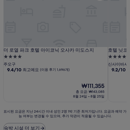
더 로열 파크 호텔 아이코닉 오사카 미도스지
호텔 닛코
더 로열 파크 호텔 아이코닉 오사카 미도스지
호텔 닛코
4.0
4.0
성
성
주오구
신사이바시
급
10
급
10
9.4/10
9.2/10
최고예요
(이용 후기 1,696개)
점
점
숙
숙
만
만
박
박
점
현
점
₩111,355
시
시
중
재
중
총 요금: ₩143,085
설
설
9.4
요
9.2
8월 24일 ~ 8월 25일
점,
금
점,
최
₩111,355
매
고
우
표
표시된 요금은 지난 24시간 이내 성인 2명 1박 기준 최저가입니다. 요금과 예약 가
예
훌
능 여부는 변경될 수 있으며, 추가 약관이 적용될 수 있습니다.
시
요,
륭
된
(이
해
요
숙박 시설 더 보기