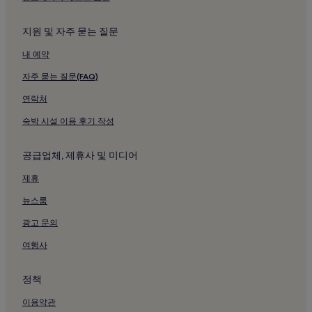
페스티벌 홀 근처 호텔
지원 및 자주 묻는 질문
헵파이브 쇼핑몰 근처 호텔
내 예약
오사카 부립 나카노시마 도서관 근처 호텔
심포니 홀 근처 호텔
자주 묻는 질문(FAQ)
유니버설 스튜디오 재팬 근처 호텔
연락처
오사카 역 근처 호텔
숙박 시설 이용 후기 작성
우메다 예술극장 근처 호텔
공급업체, 제휴사 및 미디어
미나미모리마치 역 근처 호텔
제휴
기타하마 역 근처 호텔
뉴스룸
사카이스지혼마치 역 근처 호텔
우메다역 근처 호텔
광고 문의
요도야바시 역 근처 호텔
여행사
히가시우메다 역 근처 호텔
정책
우메다역 근처 호텔
이용약관
오사카 시키 극장 근처 호텔