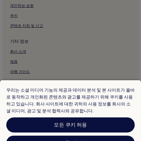
개인정보 보호
키즈 플라자 오사카 근처 호텔
쿠키
아메리카무라의 3성급 호텔
오사카의 수영장이 있는 호텔
콘텐츠 지침 및 신고
오사카의 주차 가능 호텔
기타 정보
오사카의 피트니스 센터가 있는 호텔
회사 소개
오사카의 무료 아침 식사 제공 호텔
채용
오사카의 주방이 있는 호텔
여행 가이드
오사카의 반려동물 동반 가능 호텔
오사카의 호스텔
* 일부 호텔은 체크인 24시간 이상 전에 취소해야 합니다. 자세한 내용은 사
이트에서 확인해 주세요.
우리는 소셜 미디어 기능의 제공과 데이터 분석 및 본 사이트가 올바
오사카의 아파트
© 2026 Hotels.com, Expedia Group 계열사. All rights reserved.
로 동작하고 개인화된 콘텐츠와 광고를 제공하기 위해 쿠키를 사용
Hotels.com 및 Hotels.com 로고는 미국 및/또는 다른 국가에서
오사카의 료칸
하고 있습니다. 회사 사이트에 대한 귀하의 사용 정보를 회사의 소
Hotels.com, LP의 상표 또는 등록 상표입니다. 기타 모든 상표는 해당 소유
권자의 자산입니다.
셜 미디어, 광고 및 분석 협력사와 공유합니다.
오사카의 아파트식 호텔
분쟁 해결: 전화: 82-3480-0145, 이메일: CS@koreasupport.hotels.com
트래블파트너익스체인지코리아 주식회사. 사업자등록번호: 821-88-01025
오사카의 게스트하우스
모든 쿠키 허용
익스피디아트래블코리아 주식회사, 서울특별시 종로구 종로5길 7(청진동).
오사카의 저렴한 호텔
사업자등록번호: 724-86-00245.
관광사업자등록번호: 제2016-000008호, 통신판매업신고번호: 2015-서울
오사카의 럭셔리 호텔
종로-1091, 대표이사: 정경륜