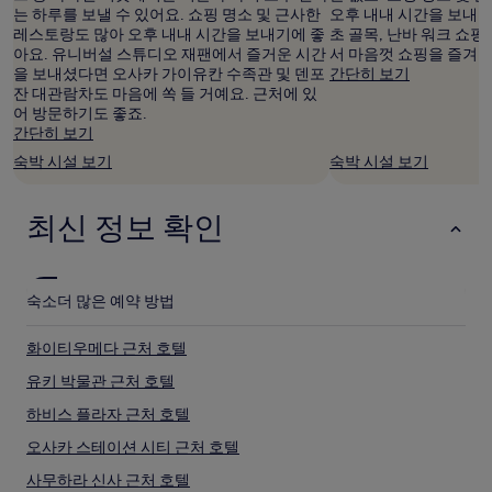
과
는 하루를 보낼 수 있어요. 쇼핑 명소 및 근사한
오후 내내 시간을 보내
예
레스토랑도 많아 오후 내내 시간을 보내기에 좋
초 골목, 난바 워크 쇼
약
아요. 유니버설 스튜디오 재팬에서 즐거운 시간
서 마음껏 쇼핑을 즐겨보
가
을 보내셨다면 오사카 가이유칸 수족관 및 덴포
간단히 보기
능
잔 대관람차도 마음에 쏙 들 거예요. 근처에 있
여
어 방문하기도 좋죠.
부
간단히 보기
는
숙박 시설 보기
숙박 시설 보기
변
경
될
최신 정보 확인
수
있
으
며,
숙소
더 많은 예약 방법
추
가
약
화이티우메다 근처 호텔
관
유키 박물관 근처 호텔
이
적
하비스 플라자 근처 호텔
용
될
오사카 스테이션 시티 근처 호텔
수
사무하라 신사 근처 호텔
있