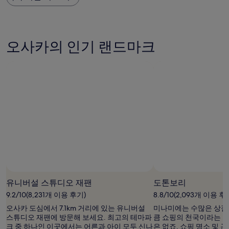
용
요,
금
후
(이
은
기
용
지
1,696
후
난
개)
기
24
오사카의 인기 랜드마크
3,579
시
개)
간
이
내
성
인
2
명
1
박
기
준
최
저
가
유니버설 스튜디오 재팬
도톤보리
입
9.2/10(8,231개 이용 후기)
8.8/10(2,093개 이용 후
니
다.
오사카 도심에서 7.1km 거리에 있는 유니버설
미나미에는 수많은 상점
요
스튜디오 재팬에 방문해 보세요. 최고의 테마파
큼 쇼핑의 천국이라는 수
금
크 중 하나인 이곳에서는 어른과 아이 모두 신나
은 없죠. 쇼핑 명소 및