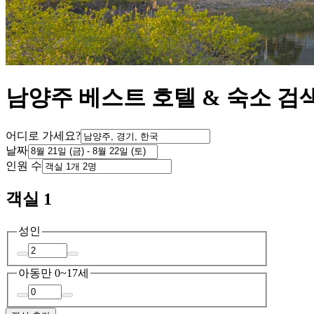
남양주 베스트 호텔 & 숙소 검
어디로 가세요?
날짜
인원 수
객실 1
성인
아동
만 0~17세