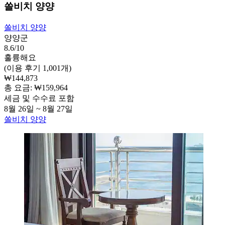
쏠비치 양양
쏠비치 양양
양양군
8.6/10
훌륭해요
(이용 후기 1,001개)
₩144,873
총 요금: ₩159,964
세금 및 수수료 포함
8월 26일 ~ 8월 27일
쏠비치 양양