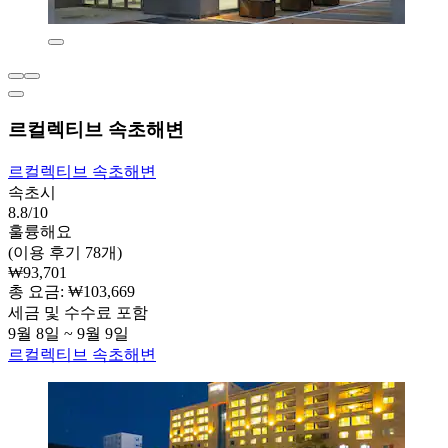
르컬렉티브 속초해변
르컬렉티브 속초해변
속초시
8.8/10
훌륭해요
(이용 후기 78개)
₩93,701
총 요금: ₩103,669
세금 및 수수료 포함
9월 8일 ~ 9월 9일
르컬렉티브 속초해변