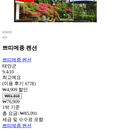
쁘띠메종 펜션
쁘띠메종 펜션
태안군
9.4/10
최고예요
(이용 후기 67개)
₩4,909 할인
₩81,818
₩76,909
1박 기준
총 요금: ₩85,091
세금 및 수수료 포함
쁘띠메종 펜션