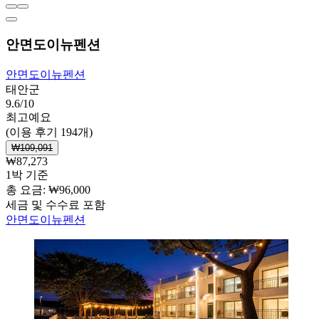
안면도이뉴펜션
안면도이뉴펜션
태안군
9.6/10
최고예요
(이용 후기 194개)
₩109,091
₩87,273
1박 기준
총 요금: ₩96,000
세금 및 수수료 포함
안면도이뉴펜션