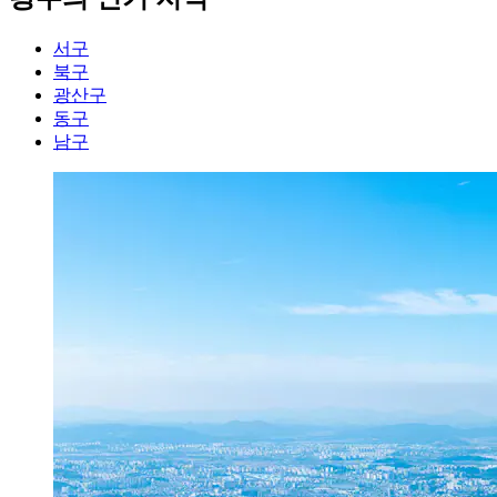
서구
북구
광산구
동구
남구