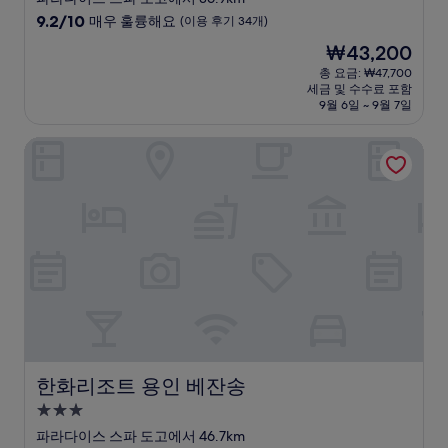
급
10
9.2/10
매우 훌륭해요
(이용 후기 34개)
숙
점
현
₩43,200
만
박
재
점
총 요금: ₩47,700
시
요
세금 및 수수료 포함
중
설
금
9월 6일 ~ 9월 7일
9.2
₩43,200
점,
한화리조트 용인 베잔송
매
우
훌
륭
해
요,
(이
용
후
기
34
개)
한화리조트 용인 베잔송
한화리조트 용인 베잔송
3.0
성
파라다이스 스파 도고에서 46.7km