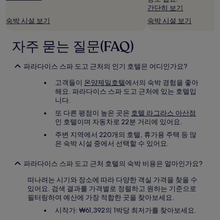
추
간단히 보기
가
숙박 시설 보기
숙박 시설 보기
약
관
이
자주 묻는 질문(FAQ)
적
용
파라다이스 스파 도고 근처의 인기 호텔은 어디인가요?
될
수
고객들이
온양제일호텔
에서의 숙박 경험을 좋아
있
해요. 파라다이스 스파 도고 근처에 있는 호텔입
습
니다.
니
다.
또 다른 평점이 높은 곳은
호텔 라그라스 아산점
인 호텔이며 자동차로 22분 거리에 있어요.
주변 지역에서 220개의 호텔, 휴가용 주택 등 많
은 숙박 시설 중에서 선택할 수 있어요.
파라다이스 스파 도고 근처 호텔의 숙박 비용은 얼마인가요?
떠나려는 시기와 장소에 따라 다양한 객실 가격을 찾을 수
있어요. 검색 결과를 가격별로 정렬하고 원하는 기준으로
필터링하여 예산에 가장 적합한 곳을 찾아보세요.
시작가: ₩61,392의 1박당 최저가를 찾아보세요.