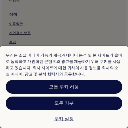
아산 호텔
여행사
온천동 호텔
정책
이용약관
개인정보 보호
쿠키
콘텐츠 지침 및 신고
우리는 소셜 미디어 기능의 제공과 데이터 분석 및 본 사이트가 올바
로 동작하고 개인화된 콘텐츠와 광고를 제공하기 위해 쿠키를 사용
기타 정보
하고 있습니다. 회사 사이트에 대한 귀하의 사용 정보를 회사의 소
셜 미디어, 광고 및 분석 협력사와 공유합니다.
회사 소개
채용
모든 쿠키 허용
여행 가이드
모두 거부
* 일부 호텔은 체크인 24시간 이상 전에 취소해야 합니다. 자세한 내용은 사
이트에서 확인해 주세요.
© 2026 Hotels.com, Expedia Group 계열사. All rights reserved.
Hotels.com 및 Hotels.com 로고는 미국 및/또는 다른 국가에서
쿠키 설정
Hotels.com, LP의 상표 또는 등록 상표입니다. 기타 모든 상표는 해당 소유
권자의 자산입니다.