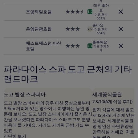
개
기
시
급
매우 좋아
준
설
숙
요
온양제일호텔
3.5
8.0
최
이용 후기
박
성
653개
저
시
급
가
좋아요
설
숙
온양관광호텔
3.0
7.0
이용 후기
입
박
664개
성
니
시
급
다.
훌륭해요
베스트웨스턴 아산
설
숙
3.0
8.8
이용 후기 5
요
호텔
개
박
성
금
시
급
과
설
숙
예
파라다이스 스파 도고 근처의 기타
박
약
시
가
랜드마크
설
능
여
부
도고 별장 스파피아
세계꽃식물원
는
7.8/10(6개 이용 후기)
도고 별장 스파피아의 경우 아산 중심으로부터
변
9.7km 거리에 있는 명소이니 여행하는 동안 방
경
현지 식물에 대해 알고 
문해 보세요. 도고 별장 스파피아에서 즐거운 시
될
서 12.4km 거리에 있
간을 보내셨다면 파라다이스 스파 도고도 분명
수
보세요. 세계꽃식물원 
마음에 들 거예요. 거리도 가까워 금방 가실 수
있
명 영인산 자연휴양림 
있죠.
으
만족하실 거예요. 차로 
간단히 보기
며,
동도 쉽죠.