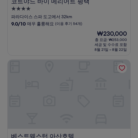
코트야드 바이 메리어트 평택
코트야드 바이 메리어트 평택
4.0
성
파라다이스 스파 도고에서 32km
급
10
9.0/10
매우 훌륭해요
(이용 후기 54개)
숙
점
현
₩230,000
만
박
재
점
총 요금: ₩253,000
시
요
세금 및 수수료 포함
중
설
금
8월 21일 ~ 8월 22일
9.0
₩230,000
점,
베스트웨스턴 아산호텔
매
우
훌
륭
해
요,
(이
용
후
기
54
개)
베스트웨스턴 아산호텔
베스트웨스턴 아산호텔