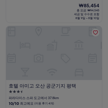
숙
점
현
₩85,454
만
박
재
점
총 요금: ₩94,545
시
요
세금 및 수수료 포함
중
설
금
8월 9일 ~ 8월 10일
8.6
₩85,454
점,
호텔 아미고 오산 공군기지 평택
훌
륭
해
요,
(이
용
후
기
599
개)
호텔 아미고 오산 공군기지 평택
호텔 아미고 오산 공군기지 평택
3.5
성
파라다이스 스파 도고에서 37.8km
급
10
10/10
최고예요
(이용 후기 4개)
숙
점