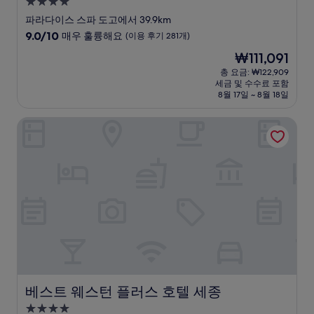
4.0
성
파라다이스 스파 도고에서 39.9km
급
10
9.0/10
매우 훌륭해요
(이용 후기 281개)
숙
점
현
₩111,091
만
박
재
점
총 요금: ₩122,909
시
요
세금 및 수수료 포함
중
설
금
8월 17일 ~ 8월 18일
9.0
₩111,091
점,
베스트 웨스턴 플러스 호텔 세종
매
우
훌
륭
해
요,
(이
용
후
기
281
개)
베스트 웨스턴 플러스 호텔 세종
베스트 웨스턴 플러스 호텔 세종
4.0