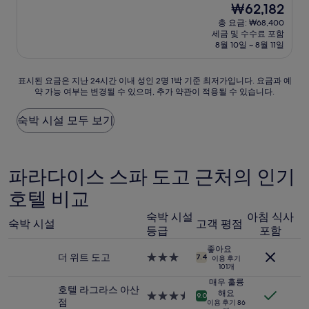
현
₩62,182
만
박
재
점
총 요금: ₩68,400
시
요
세금 및 수수료 포함
중
설
금
8월 10일 ~ 8월 11일
10.0
₩62,182
점,
최
표
표시된 요금은 지난 24시간 이내 성인 2명 1박 기준 최저가입니다. 요금과 예
고
약 가능 여부는 변경될 수 있으며, 추가 약관이 적용될 수 있습니다.
시
예
된
요,
요
숙박 시설 모두 보기
(이
금
용
은
후
지
기
난
파라다이스 스파 도고 근처의 인기
4
24
개)
호텔 비교
시
간
숙박 시설
아침 식사
이
숙박 시설
고객 평점
내
등급
포함
성
좋아요
인
더 위트 도고
3.0
7.4
이용 후기
2
101개
성
명
급
매우 훌륭
호텔 라그라스 아산
1
해요
숙
3.5
9.0
점
박
이용 후기 86
박
성