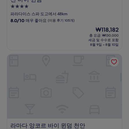
4.0
성
파라다이스 스파 도고에서 48km
급
10
8.0/10
매우 좋아요
(이용 후기 105개)
숙
점
현
₩118,182
만
박
재
점
총 요금: ₩130,000
시
요
세금 및 수수료 포함
중
설
금
8월 9일 ~ 8월 10일
8.0
₩118,182
점,
라마다 앙코르 바이 윈덤 천안
매
우
좋
아
요,
(이
용
후
기
105
개)
라마다 앙코르 바이 윈덤 천안
라마다 앙코르 바이 윈덤 천안