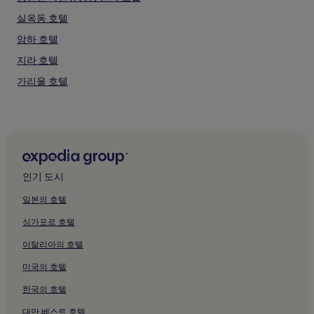
실옥동 호텔
암하 호텔
지라 호텔
가리울 호텔
기사 호텔
구구지 호텔
구시내 호텔
구양도 호텔
인기 도시
목장골 호텔
일본의 호텔
녹야 호텔
싱가포르 호텔
오가물 호텔
이탈리아의 호텔
반대 호텔
미국의 호텔
사대 호텔
한국의 호텔
상작골 호텔
쇠골 호텔
대만 베스트 호텔