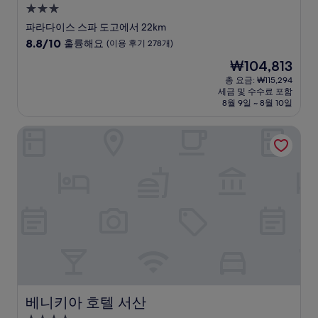
3.0
성
파라다이스 스파 도고에서 22km
급
10
8.8/10
훌륭해요
(이용 후기 278개)
숙
점
현
₩104,813
만
박
재
점
총 요금: ₩115,294
시
요
세금 및 수수료 포함
중
설
금
8월 9일 ~ 8월 10일
8.8
₩104,813
점,
베니키아 호텔 서산
훌
륭
해
요,
(이
용
후
기
278
개)
베니키아 호텔 서산
베니키아 호텔 서산