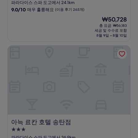
성
파라다이스 스파 도고에서 24.1km
급
10
9.0/10
매우 훌륭해요
(이용 후기 263개)
숙
점
현
₩50,728
만
박
재
점
총 요금: ₩56,183
시
요
세금 및 수수료 포함
중
설
금
8월 9일 ~ 8월 10일
9.0
₩50,728
점,
아늑 료칸 호텔 송탄점
매
우
훌
륭
해
요,
(이
용
후
기
263
개)
아늑 료칸 호텔 송탄점
아늑 료칸 호텔 송탄점
3.0
성
파라다이스 스파 도고에서 36.9km