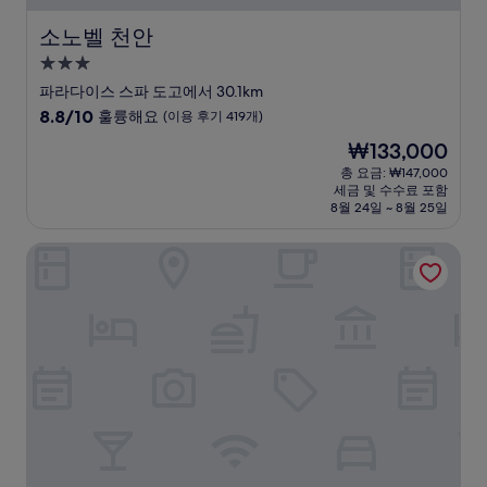
소노벨 천안
소노벨 천안
3.0
성
파라다이스 스파 도고에서 30.1km
급
10
8.8/10
훌륭해요
(이용 후기 419개)
숙
점
현
₩133,000
만
박
재
점
총 요금: ₩147,000
시
요
세금 및 수수료 포함
중
설
금
8월 24일 ~ 8월 25일
8.8
₩133,000
점,
신라스테이 천안
훌
륭
해
요,
(이
용
후
기
419
개)