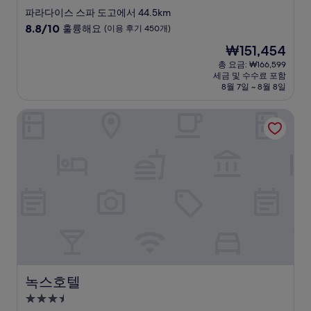
성
파라다이스 스파 도고에서 44.5km
급
10
8.8/10
훌륭해요
(이용 후기 450개)
숙
점
현
₩151,454
만
박
재
점
총 요금: ₩166,599
시
요
세금 및 수수료 포함
중
설
금
8월 7일 ~ 8월 8일
8.8
₩151,454
점,
녹스호텔
훌
륭
해
요,
(이
용
후
기
450
개)
녹스호텔
녹스호텔
3.5