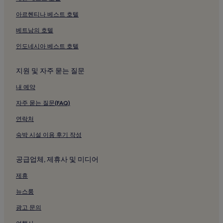
대각 호텔
아르헨티나 베스트 호텔
대호 호텔
베트남의 호텔
동안말 호텔
인도네시아 베스트 호텔
화암사 근처 호텔
지원 및 자주 묻는 질문
봉곡사 근처 호텔
내 예약
다나 뷰티 근처 호텔
세계꽃식물원 근처 호텔
자주 묻는 질문(FAQ)
도고 별장 스파피아 근처 호텔
연락처
패밀리 볼링장 근처 호텔
숙박 시설 이용 후기 작성
온양온천역 근처 호텔
공급업체, 제휴사 및 미디어
신창역 근처 호텔
제휴
예산의 모텔
뉴스룸
아산의 주차 가능 호텔
아산의 3성급 호텔
광고 문의