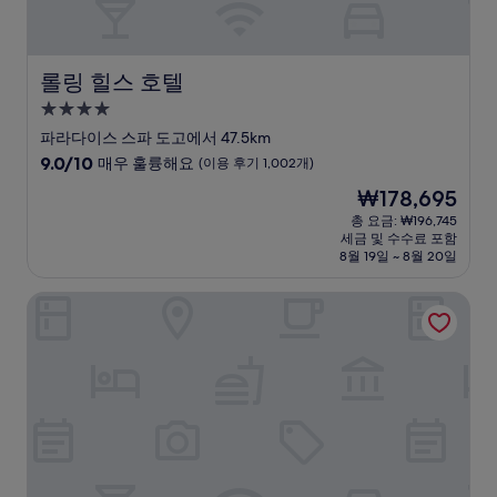
롤링 힐스 호텔
롤링 힐스 호텔
4.0
성
파라다이스 스파 도고에서 47.5km
급
10
9.0/10
매우 훌륭해요
(이용 후기 1,002개)
숙
점
현
₩178,695
만
박
재
점
총 요금: ₩196,745
시
요
세금 및 수수료 포함
중
설
금
8월 19일 ~ 8월 20일
9.0
₩178,695
점,
온양제일호텔
매
우
훌
륭
해
요,
(이
용
후
기