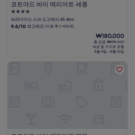
코트야드 바이 메리어트 세종
코트야드 바이 메리어트 세종
4.0
성
파라다이스 스파 도고에서 45.4km
급
10
9.4/10
최고예요
(이용 후기 432개)
숙
점
현
₩180,000
만
박
재
점
총 요금: ₩198,000
시
요
세금 및 수수료 포함
중
설
금
8월 9일 ~ 8월 10일
9.4
₩180,000
점,
코트야드 바이 메리어트 평택
최
고
예
요,
(이
용
후
기
432
개)