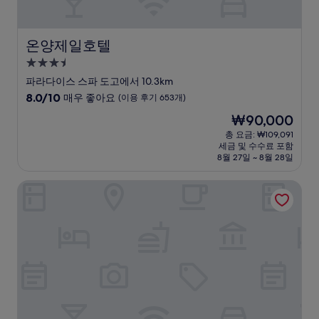
1,002
개)
온양제일호텔
온양제일호텔
3.5
성
파라다이스 스파 도고에서 10.3km
급
10
8.0/10
매우 좋아요
(이용 후기 653개)
숙
점
현
₩90,000
만
박
재
점
총 요금: ₩109,091
시
요
세금 및 수수료 포함
중
설
금
8월 27일 ~ 8월 28일
8.0
₩90,000
점,
온양관광호텔
매
우
좋
아
요,
(이
용
후
기
653
개)