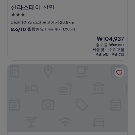
신라스테이 천안
신라스테이 천안
3.0
성
파라다이스 스파 도고에서 23.8km
급
10
8.6/10
훌륭해요
(이용 후기 1,005개)
숙
점
현
₩104,937
만
박
재
점
총 요금: ₩115,887
시
요
세금 및 수수료 포함
중
설
금
9월 6일 ~ 9월 7일
8.6
₩104,937
점,
코트야드 바이 메리어트 세종
훌
륭
해
요,
(이
용
후
기
1,005
개)