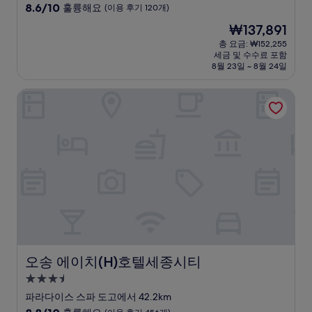
급
10
8.6/10
훌륭해요
(이용 후기 120개)
숙
점
현
₩137,891
만
박
재
점
총 요금: ₩152,255
시
요
세금 및 수수료 포함
중
설
금
8월 23일 ~ 8월 24일
8.6
₩137,891
점,
오송 에이치(H)호텔세종시티
훌
륭
해
요,
(이
용
후
기
120
개)
오송 에이치(H)호텔세종시티
오송 에이치(H)호텔세종시티
3.5
성
파라다이스 스파 도고에서 42.2km
급
10