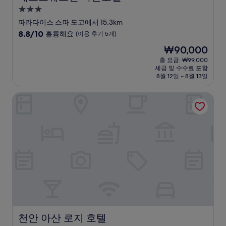
3.0
성
파라다이스 스파 도고에서 15.3km
급
10
8.8/10
훌륭해요
(이용 후기 5개)
숙
점
현
₩90,000
만
박
재
점
총 요금: ₩99,000
시
요
세금 및 수수료 포함
중
설
금
8월 12일 ~ 8월 13일
8.8
₩90,000
점,
천안 아산 로지 호텔
훌
륭
해
요,
(이
용
후
기
5
개)
천안 아산 로지 호텔
천안 아산 로지 호텔