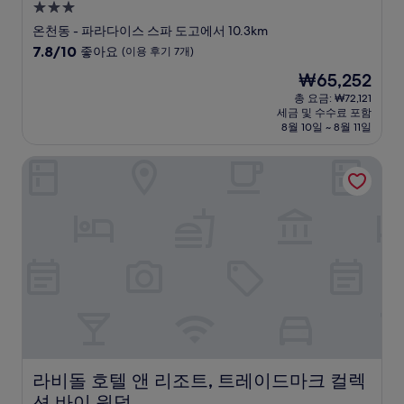
3.0
성
온천동 - 파라다이스 스파 도고에서 10.3km
급
10
7.8/10
좋아요
(이용 후기 7개)
숙
점
현
₩65,252
만
박
재
점
총 요금: ₩72,121
시
요
세금 및 수수료 포함
중
설
금
8월 10일 ~ 8월 11일
7.8
₩65,252
점,
라비돌 호텔 앤 리조트, 트레이드마크 컬렉션 바이 윈덤
좋
아
요,
(이
용
후
기
7
개)
라비돌 호텔 앤 리조트, 트레이드마크 컬렉션 바이 윈덤
라비돌 호텔 앤 리조트, 트레이드마크 컬렉
션 바이 윈덤