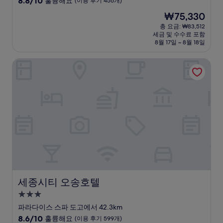
8.8/10
훌륭해요
(이용 후기 456개)
숙
점
현
₩75,330
만
박
재
점
총 요금: ₩83,512
시
요
세금 및 수수료 포함
중
설
금
8월 17일 ~ 8월 18일
8.8
₩75,330
점,
세종시티 오송호텔
훌
륭
해
요,
(이
용
후
기
456
개)
세종시티 오송호텔
세종시티 오송호텔
3.0
성
파라다이스 스파 도고에서 42.3km
급
10
8.6/10
훌륭해요
(이용 후기 599개)