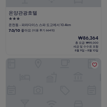
온양관광호텔
온양관광호텔
3.0
성
온천동 - 파라다이스 스파 도고에서 10.4km
급
10
7.0/10
좋아요
(이용 후기 664개)
숙
점
현
₩86,364
만
박
재
점
총 요금: ₩95,000
시
요
세금 및 수수료 포함
중
설
금
8월 9일 ~ 8월 10일
7.0
₩86,364
점,
호텔 라그라스 아산점
좋
아
요,
(이
용
후
기
664
개)