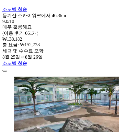
소노벨 청송
등기산 스카이워크에서 46.3km
9.0/10
매우 훌륭해요
(이용 후기 661개)
₩138,182
총 요금: ₩152,728
세금 및 수수료 포함
8월 25일 ~ 8월 26일
소노벨 청송