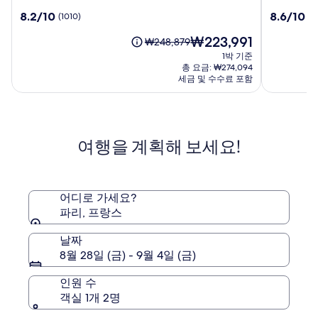
자
텔
10
10
8.2/10
8.6/10
(1010)
(1
르
뒤
점
점
뎅
콜
현
₩223,991
만
만
요
₩248,879
두
렉
재
점
점
금
1박 기준
마
시
요
중
중
은
총 요금: ₩274,094
라
오
금
8.2
8.6
₩248,879
세금 및 수수료 포함
₩223,991
뇌
점,
점,
이
(1010)
르
(1006)
며,
표
파
준
리
여행을 계획해 보세요!
요
금
에
대
한
어디로 가세요?
자
파리, 프랑스
세
한
날짜
정
8월 28일 (금) - 9월 4일 (금)
보
를
인원 수
확
객실 1개 2명
인
해