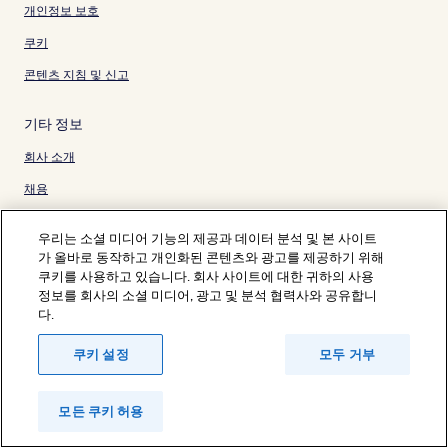
개인정보 보호
쿠키
콘텐츠 지침 및 신고
기타 정보
회사 소개
채용
여행 가이드
우리는 소셜 미디어 기능의 제공과 데이터 분석 및 본 사이트
가 올바로 동작하고 개인화된 콘텐츠와 광고를 제공하기 위해
* 일부 호텔은 체크인 24시간 이상 전에 취소해야 합니다. 자세한 내용은 사이
쿠키를 사용하고 있습니다. 회사 사이트에 대한 귀하의 사용
트에서 확인해 주세요.
© 2026 Hotels.com, Expedia Group 계열사. All rights reserved.
정보를 회사의 소셜 미디어, 광고 및 분석 협력사와 공유합니
Hotels.com 및 Hotels.com 로고는 미국 및/또는 다른 국가에서 Hotels.com,
다.
LP의 상표 또는 등록 상표입니다. 기타 모든 상표는 해당 소유권자의 자산입니
다.
쿠키 설정
모두 거부
분쟁 해결: 전화: 82-3480-0145, 이메일: CS@koreasupport.hotels.com
트래블파트너익스체인지코리아 주식회사. 사업자등록번호: 821-88-01025
익스피디아트래블코리아 주식회사, 서울특별시 종로구 종로5길 7(청진동). 사
업자등록번호: 724-86-00245.
모든 쿠키 허용
관광사업자등록번호: 제2016-000008호, 통신판매업신고번호: 2015-서울종
로-1091, 대표이사: 정경륜