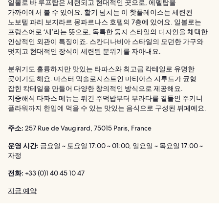
일볼로 바 루프탑은 세련되고 현대적인 곳으로, 에펠탑을
가까이에서 볼 수 있어요. 활기 넘치는 이 핫플레이스는 세련된
노보텔 파리 보지라르 몽파르나스 호텔의 7층에 있어요. 일볼로는
프랑스어로 ‘새’라는 뜻으로, 독특한 둥지 스타일의 디자인을 채택한
인상적인 외관이 특징이죠. 스칸디나비아 스타일의 모던한 가구와
멋지고 현대적인 장식이 세련된 분위기를 자아내요.
분위기도 훌륭하지만 맛있는 타파스와 최고급 칵테일로 유명한
곳이기도 해요. 마스터 믹솔로지스트인 마티아스 지루드가 균형
잡힌 칵테일을 만들어 다양한 창의적인 방식으로 제공해요.
지중해식 타파스 메뉴는 튀긴 주먹밥부터 부라타를 곁들인 주키니
플라워까지 한입에 먹을 수 있는 맛있는 음식으로 구성된 뷔페예요.
주소:
257 Rue de Vaugirard, 75015 Paris, France
운영 시간:
금요일 ~ 토요일 17:00 ~ 01:00, 일요일 ~ 목요일 17:00 ~
자정
전화:
+33 (0)1 40 45 10 47
지금 예약