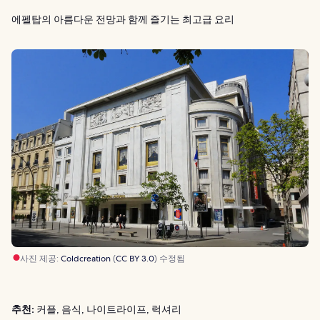
에펠탑의 아름다운 전망과 함께 즐기는 최고급 요리
사진 제공:
Coldcreation
(
CC BY 3.0
) 수정됨
추천:
커플, 음식, 나이트라이프, 럭셔리