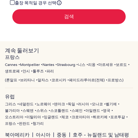
주
출장 목적일 경우 선택
세
요.
검색
계속 둘러보기
프랑스
Cannes
Montpellier
Nantes
Strasbourg
니스
리옹
마르세유
보르도
생트로페
안시
툴루즈
파리
(
론알프
브리타니
알자스
코르시카
페이드라루아르(전체)
프로방스
)
유럽
그리스
네덜란드
노르웨이
덴마크
독일
러시아
모나코
벨기에
불가리아
스웨덴
스위스
스코틀랜드
스페인
아일랜드
영국
오스트리아
이탈리아
잉글랜드
체코
크로아티아
튀르키예
포르투갈
프랑스
핀란드
헝가리
북아메리카
아시아
중동
호주 - 뉴질랜드 및 남태평