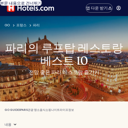
본문 내용으로 건너뛰기
앱 다운 받기
GO
프랑스
파리
파리의 루프탑 레스토랑
베스트 10
전망 좋은 파리 레스토랑 즐기기
GO GUIDES
PARIS
관광 명소
음식
쇼핑
나이트라이프
정보
내용