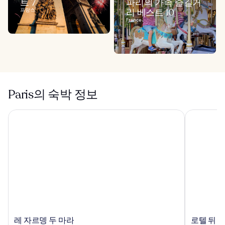
트 7
파리의 가족 즐길거
프랑스
리 베스트 10
France
Paris의 숙박 정보
레 자르뎅 두 마라
로텔 뒤 콜
레
로
레 자르뎅 두 마라
로텔 뒤 