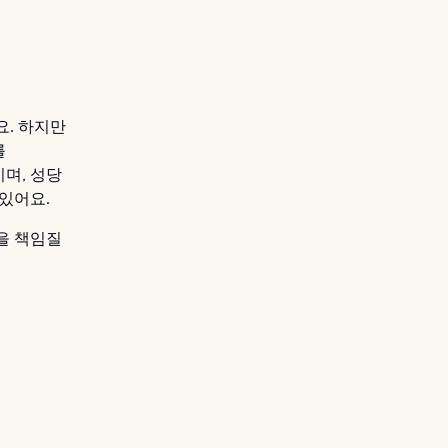
요. 하지만
를
며, 성당
있어요.
을 책임질