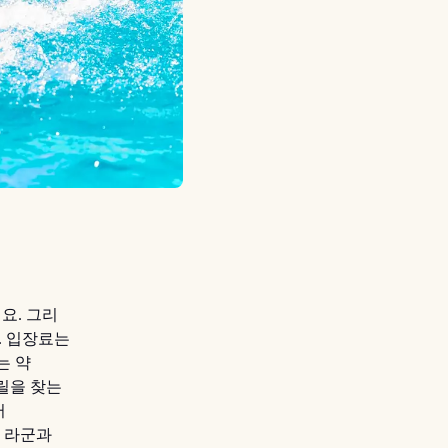
요. 그리
. 입장료는
는 약
스릴을 찾는
터
서 라군과