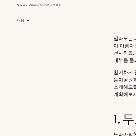
GO GUIDES
밀라노
관광 명소
쇼핑
내용
밀라노는 
이 아름다
선사하죠.
내부를 둘
활기차게 
놀이공원과
소개해드릴
계획해보세
1. 
드라마틱한