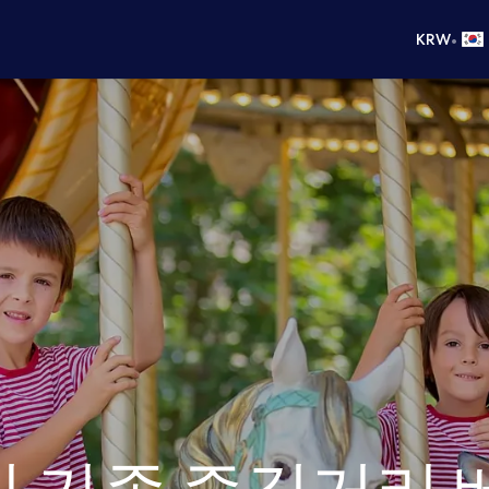
•
KRW