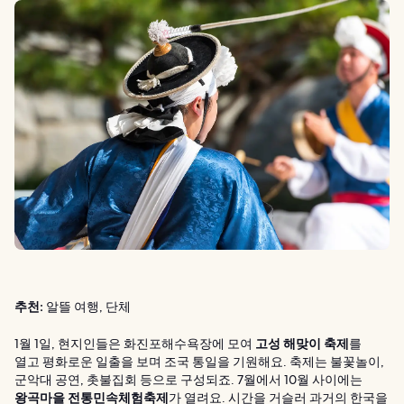
추천:
알뜰 여행, 단체
1월 1일, 현지인들은 화진포해수욕장에 모여
고성 해맞이 축제
를
열고 평화로운 일출을 보며 조국 통일을 기원해요. 축제는 불꽃놀이,
군악대 공연, 촛불집회 등으로 구성되죠. 7월에서 10월 사이에는
왕곡마을 전통민속체험축제
가 열려요. 시간을 거슬러 과거의 한국을