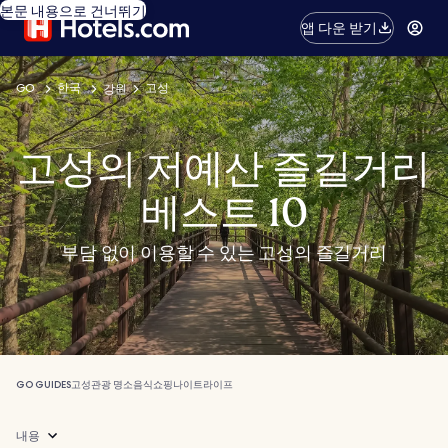
본문 내용으로 건너뛰기
앱 다운 받기
GO
한국
고성
강원
고성의 저예산 즐길거리
베스트 10
부담 없이 이용할 수 있는 고성의 즐길거리
GO GUIDES
고성
관광 명소
음식
쇼핑
나이트라이프
내용