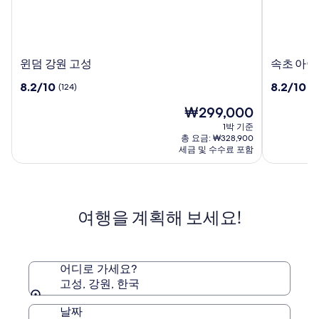
윈
속
윈덤 강원 고성
속초 아이
덤
초
10
10
8.2/10
8.2/10
(124)
(11
강
아
점
점
원
이
현
₩299,000
만
만
고
파
재
점
점
1박 기준
성
크
요
중
중
총 요금: ₩328,900
스
금
8.2
8.2
세금 및 수수료 포함
₩299,000
위
점,
점,
(124)
트
(1141)
호
텔
여행을 계획해 보세요!
앤
리
조
트
어디로 가세요?
고성, 강원, 한국
날짜