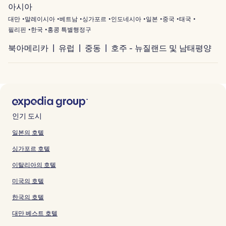
아시아
대만
말레이시아
베트남
싱가포르
인도네시아
일본
중국
태국
필리핀
한국
홍콩 특별행정구
북아메리카
유럽
중동
호주 - 뉴질랜드 및 남태평양
인기 도시
일본의 호텔
싱가포르 호텔
이탈리아의 호텔
미국의 호텔
한국의 호텔
대만 베스트 호텔