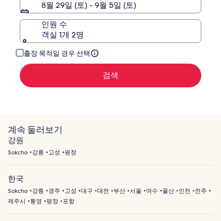
8월 29일 (토) - 9월 5일 (토)
인원 수
객실 1개 2명
출장 목적일 경우 선택
검색
계속 둘러보기
강원
Sokcho
강릉
고성
평창
한국
Sokcho
강릉
경주
고성
대구
대전
부산
서울
여수
울산
인천
전주
제주시
통영
평창
포항