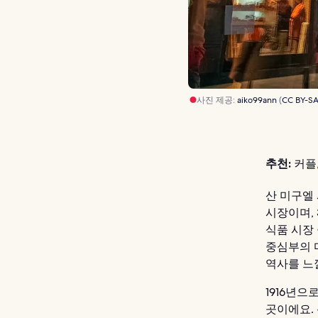
사진 제공:
aiko99ann
(
CC BY-SA
추천:
커플,
산 미구엘
시장이며,
식품 시장
중심부의 
역사를 느낄
1916년
곳이에요.