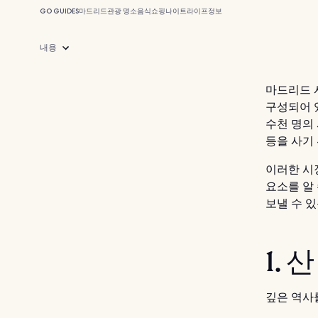
GO GUIDES
마드리드
관광 명소
음식
쇼핑
나이트라이프
정보
내용
마드리드 
구성되어 있
수천 명의
등을 사기 
이러한 
요소를 알
보낼 수 있
1.
깊은 역사