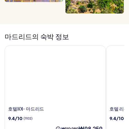
스페인
마드리드의 숙박 정보
호텔101- 마드리드
호텔 리우 
호
호
호텔101- 마드리드
호텔 리우
텔
텔
10
10
9.4/10
9.4/10
(1102)
(5
101-
리
점
점
마
우
현
₩98,259
만
만
요
₩110,280