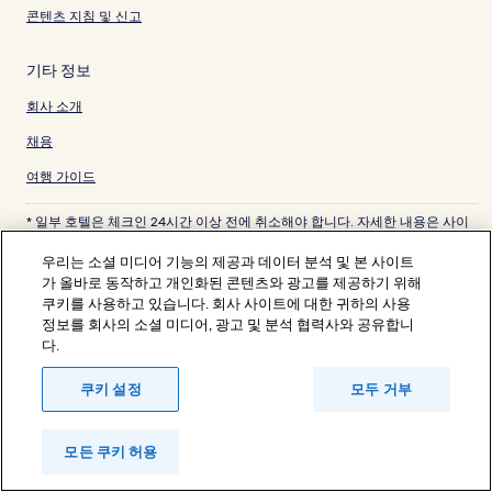
콘텐츠 지침 및 신고
기타 정보
회사 소개
채용
여행 가이드
* 일부 호텔은 체크인 24시간 이상 전에 취소해야 합니다. 자세한 내용은 사이
트에서 확인해 주세요.
© 2026 Hotels.com, Expedia Group 계열사. All rights reserved.
우리는 소셜 미디어 기능의 제공과 데이터 분석 및 본 사이트
Hotels.com 및 Hotels.com 로고는 미국 및/또는 다른 국가에서 Hotels.com,
가 올바로 동작하고 개인화된 콘텐츠와 광고를 제공하기 위해
LP의 상표 또는 등록 상표입니다. 기타 모든 상표는 해당 소유권자의 자산입니
쿠키를 사용하고 있습니다. 회사 사이트에 대한 귀하의 사용
다.
정보를 회사의 소셜 미디어, 광고 및 분석 협력사와 공유합니
분쟁 해결: 전화: 82-3480-0145, 이메일: CS@koreasupport.hotels.com
다.
트래블파트너익스체인지코리아 주식회사. 사업자등록번호: 821-88-01025
익스피디아트래블코리아 주식회사, 서울특별시 종로구 종로5길 7(청진동). 사
업자등록번호: 724-86-00245.
쿠키 설정
모두 거부
관광사업자등록번호: 제2016-000008호, 통신판매업신고번호: 2015-서울종
로-1091, 대표이사: 정경륜
모든 쿠키 허용