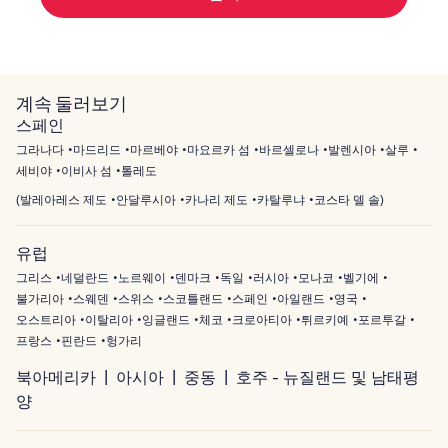
계속 둘러보기
스페인
그라나다
마드리드
마르베야
마요르카 섬
바르셀로나
발렌시아
살루
세비야
이비사 섬
톨레도
(
발레아레스 제도
안달루시아
카나리 제도
카탈루냐
코스타 델 솔
)
유럽
그리스
네덜란드
노르웨이
덴마크
독일
러시아
모나코
벨기에
불가리아
스웨덴
스위스
스코틀랜드
스페인
아일랜드
영국
오스트리아
이탈리아
잉글랜드
체코
크로아티아
튀르키예
포르투갈
프랑스
핀란드
헝가리
북아메리카
아시아
중동
호주 - 뉴질랜드 및 남태평
양