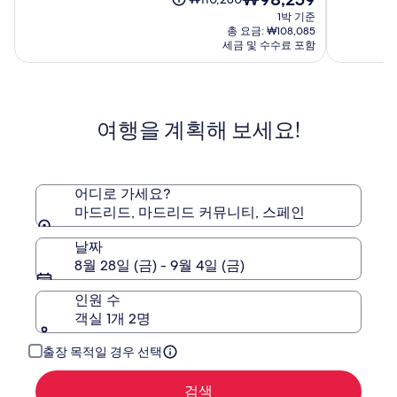
드
플
재
점
점
금
1박 기준
리
라
요
중
중
은
총 요금: ₩108,085
드
자
금
9.4
9.4
₩110,280
세금 및 수수료 포함
₩98,259
에
점,
점,
이
(1102)
스
(5133)
며,
표
파
준
냐
여행을 계획해 보세요!
요
금
에
대
한
어디로 가세요?
자
마드리드, 마드리드 커뮤니티, 스페인
세
한
날짜
정
8월 28일 (금) - 9월 4일 (금)
보
를
인원 수
확
객실 1개 2명
인
해
주
출장 목적일 경우 선택
세
요.
검색