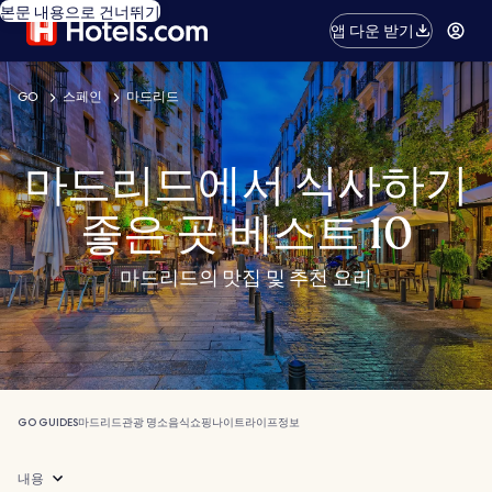
본문 내용으로 건너뛰기
앱 다운 받기
GO
스페인
마드리드
마드리드에서 식사하기
좋은 곳 베스트 10
마드리드의 맛집 및 추천 요리
GO GUIDES
마드리드
관광 명소
음식
쇼핑
나이트라이프
정보
내용