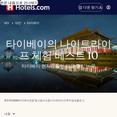
본문 내용으로 건너뛰기
앱 다운 받기
GO
대만
타이베이
타이베이의 나이트라이
프 체험 베스트 10
타이베이 현지인들이 밤을 즐기는 곳
GO GUIDES
타이베이
관광 명소
음식
쇼핑
나이트라이프
투어
정보
블로그
내용