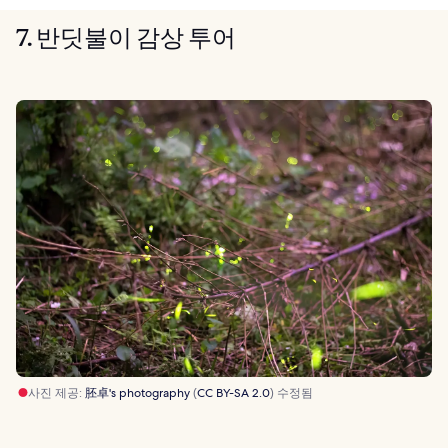
7. 반딧불이 감상 투어
사진 제공:
胚卓's photography
(
CC BY-SA 2.0
) 수정됨