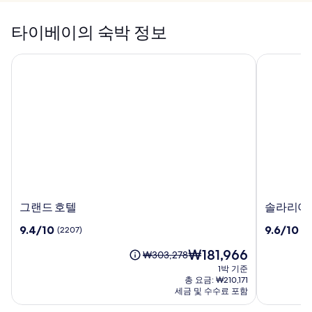
타이베이의 숙박 정보
그랜드 호텔
솔라리아 
그
솔
그랜드 호텔
솔라리아 
랜
라
10
10
9.4/10
9.6/10
(2207)
(1
드
리
점
점
호
아
현
₩181,966
만
만
요
₩303,278
텔
니
재
점
점
금
1박 기준
시
요
중
중
은
총 요금: ₩210,171
테
금
9.4
9.6
₩303,278
세금 및 수수료 포함
₩181,966
츠
점,
점,
이