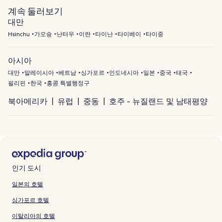
계속 둘러보기
대만
Hsinchu
가오슝
난터우
이란
타이난
타이베이
타이중
아시아
대만
말레이시아
베트남
싱가포르
인도네시아
일본
중국
태국
필리핀
한국
홍콩 특별행정구
북아메리카
유럽
중동
호주 - 뉴질랜드 및 남태평양
인기 도시
일본의 호텔
싱가포르 호텔
이탈리아의 호텔