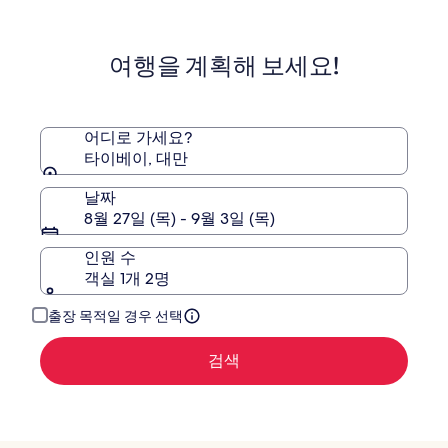
(2207)
호
(1930)
며,
표
텔
준
타
여행을 계획해 보세요!
요
이
금
베
에
이
대
시
한
어디로 가세요?
먼
자
타이베이, 대만
세
한
날짜
정
8월 27일 (목) - 9월 3일 (목)
보
를
인원 수
확
객실 1개 2명
인
해
주
출장 목적일 경우 선택
세
요.
검색