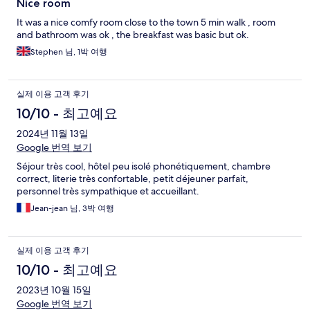
Nice room
It was a nice comfy room close to the town 5 min walk , room
and bathroom was ok , the breakfast was basic but ok.
Stephen 님, 1박 여행
실제 이용 고객 후기
10/10 - 최고예요
2024년 11월 13일
Google 번역 보기
Séjour très cool, hôtel peu isolé phonétiquement, chambre
correct, literie très confortable, petit déjeuner parfait,
personnel très sympathique et accueillant.
Jean-jean 님, 3박 여행
실제 이용 고객 후기
10/10 - 최고예요
2023년 10월 15일
Google 번역 보기