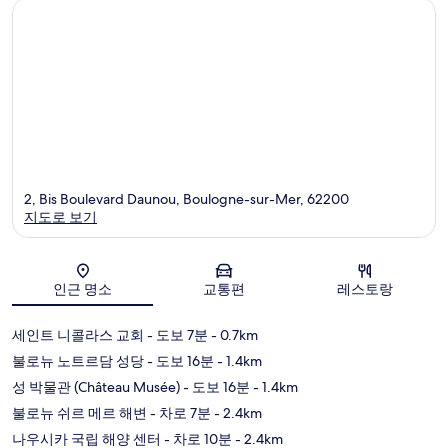
2, Bis Boulevard Daunou, Boulogne-sur-Mer, 62200
지도로 보기
지도
인근 명소
교통편
레스토랑
세인트 니콜라스 교회
- 도보 7분
- 0.7km
불로뉴 노트르담 성당
- 도보 16분
- 1.4km
성 박물관 (Château Musée)
- 도보 16분
- 1.4km
불로뉴 쉬르 메르 해변
- 차로 7분
- 2.4km
나우시카 국립 해양 센터
- 차로 10분
- 2.4km