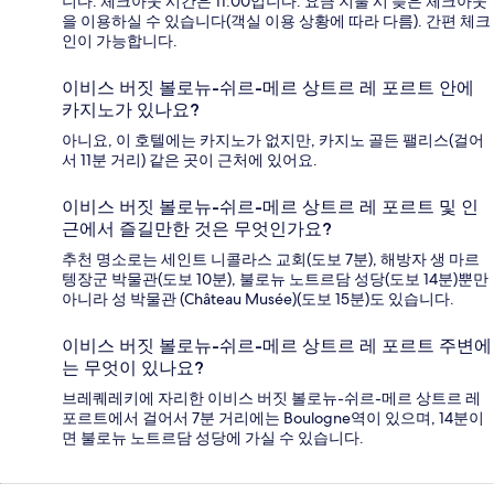
니다. 체크아웃 시간은 11:00입니다. 요금 지불 시 늦은 체크아웃
을 이용하실 수 있습니다(객실 이용 상황에 따라 다름). 간편 체크
인이 가능합니다.
이비스 버짓 볼로뉴-쉬르-메르 상트르 레 포르트 안에
카지노가 있나요?
아니요, 이 호텔에는 카지노가 없지만, 카지노 골든 팰리스(걸어
서 11분 거리) 같은 곳이 근처에 있어요.
이비스 버짓 볼로뉴-쉬르-메르 상트르 레 포르트 및 인
근에서 즐길만한 것은 무엇인가요?
추천 명소로는 세인트 니콜라스 교회(도보 7분), 해방자 생 마르
텡장군 박물관(도보 10분), 불로뉴 노트르담 성당(도보 14분)뿐만
아니라 성 박물관 (Château Musée)(도보 15분)도 있습니다.
이비스 버짓 볼로뉴-쉬르-메르 상트르 레 포르트 주변에
는 무엇이 있나요?
브레퀘레키에 자리한 이비스 버짓 볼로뉴-쉬르-메르 상트르 레
포르트에서 걸어서 7분 거리에는 Boulogne역이 있으며, 14분이
면 불로뉴 노트르담 성당에 가실 수 있습니다.