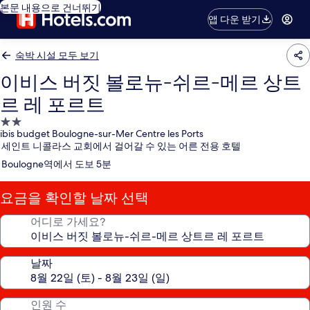
본문 내용으로 건너뛰기
앱 다운 받기
숙박 시설 모두 보기
이비스 버짓 볼로뉴-쉬르-메르 상트
르 레 포르트
2.0
ibis budget Boulogne-sur-Mer Centre les Ports
성
세인트 니콜라스 교회에서 걸어갈 수 있는 어른 전용 호텔
급
Boulogne역에서 도보 5분
숙
박
요금을 확인할 날짜 선택
시
설
어디로 가세요?
날짜
인원 수