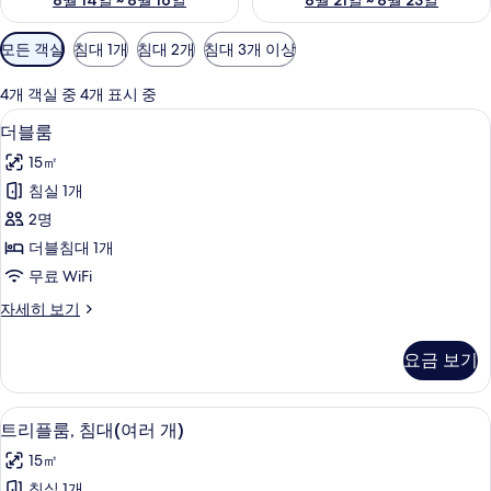
8월 14일 ~ 8월 16일
8월 21일 ~ 8월 23일
객
모든 객실
침대 1개
침대 2개
침대 3개 이상
실
에
4개 객실 중 4개 표시 중
사
더블룸 | 고급 침구, 책상, 암막 커튼, 방
더
8
더블룸
용
블
가
15㎡
룸
능
침실 1개
사
한
2명
진
필
더블침대 1개
터
모
무료 WiFi
두
더
자세히 보기
보
블
기
룸
요금 보기
자
세
히
트리플룸, 침대(여러 개) | 고급 침구, 책
트
10
보
트리플룸, 침대(여러 개)
리
기
15㎡
플
침실 1개