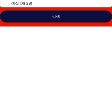
검색
이
비
스
버