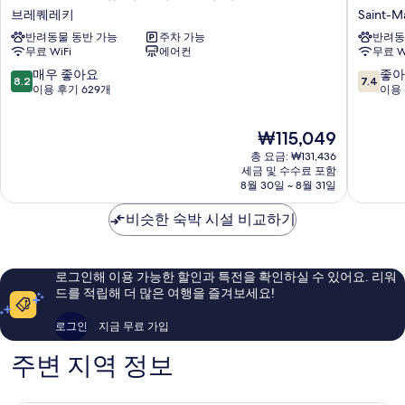
호
호
브레퀘레키
Saint-M
텔
텔
반려동물 동반 가능
주차 가능
반려동
불
불
무료 WiFi
에어컨
무료 W
로
로
뉴
뉴
10
10
매우 좋아요
좋아
8.2
7.4
쉬
쉬
점
점
이용 후기 629개
이용 
르
르
만
만
메
메
점
점
현
₩115,049
르
르
중
중
재
센
생
8.2
7.4
총 요금: ₩131,436
요
터
마
점,
점,
세금 및 수수료 포함
금
레
8월 30일 ~ 8월 31일
르
매
좋
₩115,049
포
탱
우
아
르
비슷한 숙박 시설 비교하기
Saint-
좋
요,
브
Martin-
아
이
레
Boulog
요,
용
퀘
이
후
로그인해 이용 가능한 할인과 특전을 확인하실 수 있어요. 리워
레
용
기
드를 적립해 더 많은 여행을 즐겨보세요!
키
후
613
기
개
로그인
지금 무료 가입
629
개
주변 지역 정보