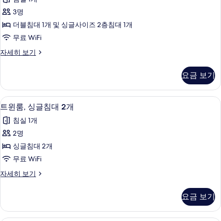
룸,
3명
침
더블침대 1개 및 싱글사이즈 2층침대 1개
대
무료 WiFi
(여
트
자세히 보기
러
리
개)
플
요금 보기
룸,
사
침
진
대
트윈룸, 싱글침대 2개 | 고급 침구, 책상,
트
8
(여
트윈룸, 싱글침대 2개
모
윈
러
두
침실 1개
개)
룸,
자
보
2명
싱
세
기
싱글침대 2개
히
글
보
무료 WiFi
침
기
트
자세히 보기
대
윈
2
룸,
요금 보기
싱
개
글
사
침