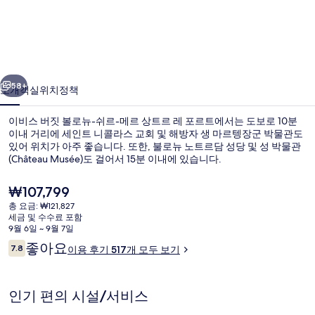
짓
볼
로
이전
다음
뉴-
58+
소개
객실
위치
정책
쉬
이비스 버짓 볼로뉴-쉬르-메르 상트르 레 포르트에서는 도보로 10분
르-
이내 거리에 세인트 니콜라스 교회 및 해방자 생 마르텡장군 박물관도
있어 위치가 아주 좋습니다. 또한, 불로뉴 노트르담 성당 및 성 박물관
메
(Château Musée)도 걸어서 15분 이내에 있습니다.
르
현
₩107,799
상
재
총 요금: ₩121,827
가
트
세금 및 수수료 포함
격
9월 6일 ~ 9월 7일
외관
르
은
이
좋아요
7.8
이용 후기 517개 모두 보기
₩107,799
10점 만점 중 7.8점.
용
레
후
포
기
인기 편의 시설/서비스
르