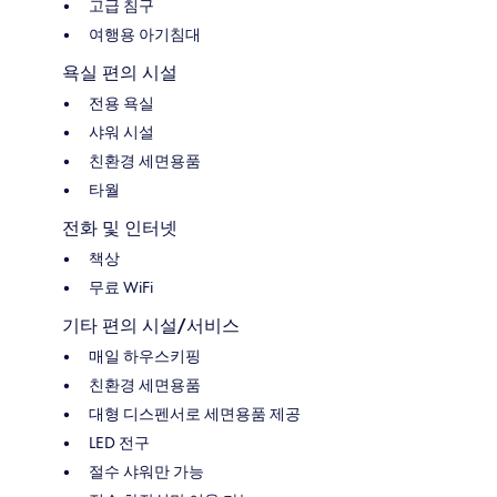
고급 침구
여행용 아기침대
욕실 편의 시설
전용 욕실
샤워 시설
친환경 세면용품
타월
전화 및 인터넷
책상
무료 WiFi
기타 편의 시설/서비스
매일 하우스키핑
친환경 세면용품
대형 디스펜서로 세면용품 제공
LED 전구
절수 샤워만 가능