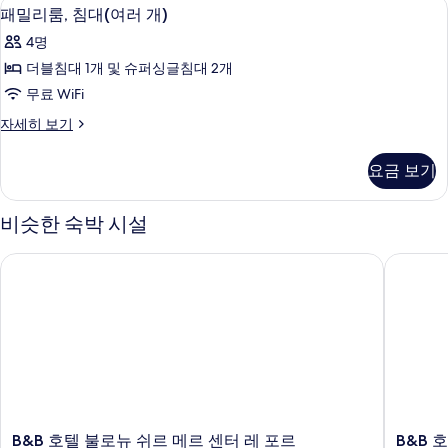
패밀리룸, 침대(여러 개) | 고급 침구, 책
패
1
대
진
패밀리룸, 침대(여러 개)
밀
2
모
4명
개
리
두
자
더블침대 1개 및 슈퍼싱글침대 2개
룸,
세
보
무료 WiFi
히
침
기
보
패
자세히 보기
대
기
밀
(여
리
요금 보기
룸,
러
침
개)
대
비슷한 숙박 시설
(여
사
러
B&B 호텔 불로뉴 쉬르 메르 센터 레 포르
B&B 
진
개)
자
모
세
두
히
보
보
기
기
B&B
B&B
B&B 호텔 불로뉴 쉬르 메르 센터 레 포르
B&B