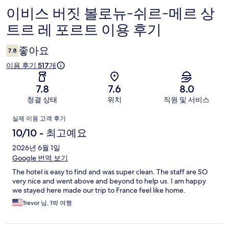
이비스 버짓 볼로뉴-쉬르-메르 상
이
트르 레 포르트 이용 후기
용
후
좋아요
7.8
기
이용 후기 517개
7.8
7.6
8.0
청결 상태
위치
직원 및 서비스
이
실제 이용 고객 후기
용
10/10 - 최고예요
후
2026년 6월 1일
Google 번역 보기
기
The hotel is easy to find and was super clean. The staff are SO
very nice and went above and beyond to help us. I am happy
we stayed here made our trip to France feel like home.
Trevor 님, 1박 여행