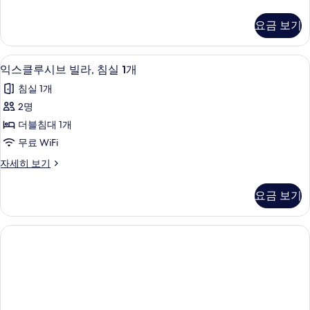
빌
스
보
보
라,
클
기
기
요금 보기
루
침
시
실
브
객실 내 금고, 책상, 다리미/다리미판, 
익
21
빌
익스클루시브 빌라, 침실 1개
3
스
라,
개
침실 1개
침
클
사
실
2명
루
3
진
더블침대 1개
개
시
모
자
무료 WiFi
브
세
두
익
자세히 보기
히
빌
스
보
보
라,
클
기
기
요금 보기
루
침
시
실
브
빌
1
라,
개
침
사
실
1
진
개