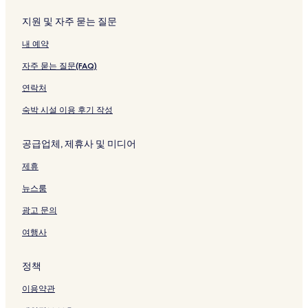
a
를
여
p
a
n
여
는
a
n
지원 및 자주 묻는 질문
d
는
링
페
a
내 예약
N
링
크
이
a
e
크
지
n
자주 묻는 질문(FAQ)
w
를
H
V
여
o
연락처
i
는
s
l
링
p
숙박 시설 이용 후기 작성
l
크
i
a
t
공급업체, 제휴사 및 미디어
N
a
e
l
제휴
a
i
r
t
뉴스룸
P
y
e
페
광고 문의
r
이
e
지
여행사
r
를
e
여
정책
n
는
a
링
이용약관
n
크
B