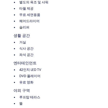
별도의 욕조 및 샤워
타월 제공
무료 세면용품
헤어드라이어
슬리퍼
생활 공간
거실
식사 공간
좌석 공간
엔터테인먼트
42인치 LED TV
DVD 플레이어
유료 영화
야외 구역
루프탑 테라스
뜰