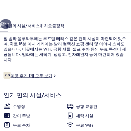
와
투
이전
다음
의
59+
소개
편의 시설/서비스
위치
요금
정책
사
펄 빌라 울루와투에는 루프탑 테라스 같은 편의 시설이 마련되어 있으
진
며, 차로 15분 이내 거리에는 발리 컬렉션 쇼핑 센터 및 아야나 스파도
있습니다. 이곳에서는 WiFi, 공항 셔틀, 셀프 주차 등의 무료 특전이 제
갤
공됩니다. 빌라에는 세탁기, 냉장고, 전자레인지 등이 마련되어 있습
러
니다.
리
이
2.0
이용 후기 1개 모두 보기
10점 만점 중 2.0점.
용
후
익스클루시브 빌라, 침실 3개 | 전용 수
기
인기 편의 시설/서비스
수영장
공항 교통편
간이 주방
세탁 시설
무료 주차
무료 WiFi