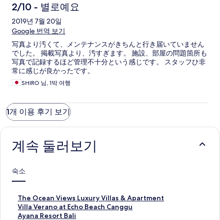
용
2/10 - 별로예요
후
2019년 7월 20일
Google 번역 보기
기
写真より汚くて、メンテナンスがきちんと行き届いていません
でした。 掲載写真より、汚すぎます。 施設、部屋の問題箇所も
写真で記録するほど管理不十分という感じです。 スタッフひ非
常に感じが良かったです。
SHIRO 님, 1박 여행
1개 이용 후기 보기
계속 둘러보기
숙소
T
The Ocean Views Luxury Villas & Apartment
h
V
Villa Verano at Echo Beach Canggu
e
i
A
Ayana Resort Bali