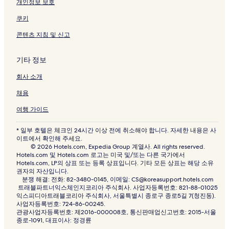
개인정보 보호
e
a
쿠키
c
h
콘텐츠 지침 및 신고
C
a
기타 정보
n
g
회사 소개
g
u
채용
페
이
여행 가이드
지
를
* 일부 호텔은 체크인 24시간 이상 전에 취소해야 합니다. 자세한 내용은 사
여
이트에서 확인해 주세요.
는
© 2026 Hotels.com, Expedia Group 계열사. All rights reserved.
링
Hotels.com 및 Hotels.com 로고는 미국 및/또는 다른 국가에서
크
Hotels.com, LP의 상표 또는 등록 상표입니다. 기타 모든 상표는 해당 소유
권자의 자산입니다.
분쟁 해결: 전화: 82-3480-0145, 이메일: CS@koreasupport.hotels.com
트래블파트너익스체인지코리아 주식회사. 사업자등록번호: 821-88-01025
익스피디아트래블코리아 주식회사, 서울특별시 종로구 종로5길 7(청진동).
사업자등록번호: 724-86-00245.
관광사업자등록번호: 제2016-000008호, 통신판매업신고번호: 2015-서울
종로-1091, 대표이사: 정경륜