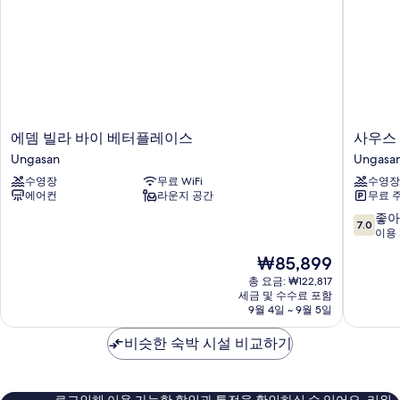
4
개
자
세
히
보
기
에
사
에뎀 빌라 바이 베터플레이스
사우스
뎀
우
Ungasan
Ungasa
빌
스
수영장
무료 WiFi
수영장
라
빌
에어컨
라운지 공간
무료 
바
라
이
웅
10
좋아
7.0
베
가
점
이용 
터
산
만
현
₩85,899
플
Ungasa
점
재
레
중
총 요금: ₩122,817
요
이
세금 및 수수료 포함
7.0
금
9월 4일 ~ 9월 5일
스
점,
₩85,899
Ungasan
좋
비슷한 숙박 시설 비교하기
아
요,
이
용
로그인해 이용 가능한 할인과 특전을 확인하실 수 있어요. 리워