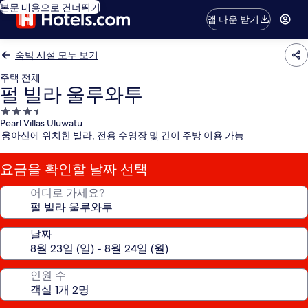
본문 내용으로 건너뛰기
앱 다운 받기
숙박 시설 모두 보기
주택 전체
펄 빌라 울루와투
3.5
Pearl Villas Uluwatu
성
웅아산에 위치한 빌라, 전용 수영장 및 간이 주방 이용 가능
급
숙
요금을 확인할 날짜 선택
박
시
어디로 가세요?
설
날짜
인원 수