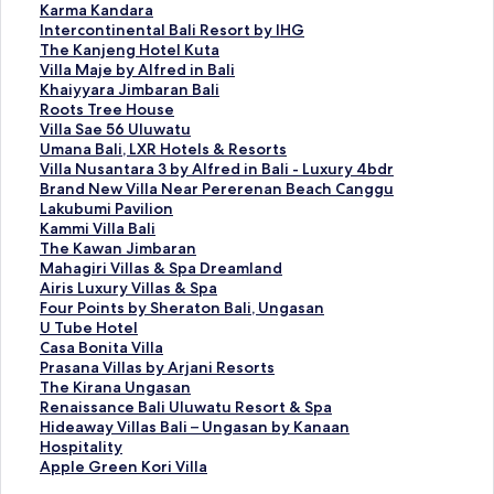
O
l
y
K
Karma Kandara
c
l
a
a
I
Intercontinental Bali Resort by IHG
e
a
n
r
n
T
The Kanjeng Hotel Kuta
a
V
a
m
t
h
V
Villa Maje by Alfred in Bali
n
e
R
a
e
e
i
K
Khaiyyara Jimbaran Bali
V
r
e
K
r
K
l
h
R
Roots Tree House
i
a
s
a
c
a
l
a
o
V
Villa Sae 56 Uluwatu
e
n
o
n
o
n
a
i
o
i
U
Umana Bali, LXR Hotels & Resorts
w
o
r
d
n
j
M
y
t
l
m
V
Villa Nusantara 3 by Alfred in Bali - Luxury 4bdr
s
a
t
a
t
e
a
y
s
l
a
i
Brand New Villa Near Pererenan Beach Canggu
L
t
B
r
i
n
j
a
T
a
n
l
L
Lakubumi Pavilion
u
E
a
a
n
g
e
r
r
S
a
l
a
K
Kammi Villa Bali
x
c
l
페
e
H
b
a
e
a
B
a
k
a
T
The Kawan Jimbaran
u
h
i
이
n
o
y
J
e
e
a
N
u
m
h
M
Mahagiri Villas & Spa Dreamland
r
o
페
지
t
t
A
i
H
5
l
u
b
m
e
a
A
Airis Luxury Villas & Spa
y
B
이
를
a
e
l
m
o
6
i
s
u
i
K
h
i
F
Four Points by Sheraton Bali, Ungasan
V
e
지
여
l
l
f
b
u
U
,
a
m
V
a
a
r
o
U
U Tube Hotel
i
a
를
는
B
K
r
a
s
l
L
n
i
i
w
g
i
u
T
C
Casa Bonita Villa
l
c
여
링
a
u
e
r
e
u
X
t
P
l
a
i
s
r
u
a
P
Prasana Villas by Arjani Resorts
l
h
는
크
l
t
d
a
페
w
R
a
a
l
n
r
L
P
b
s
r
T
The Kirana Ungasan
a
C
링
i
a
i
n
이
a
H
r
v
a
J
i
u
o
e
a
a
h
R
Renaissance Bali Uluwatu Resort & Spa
s
a
크
R
페
n
B
지
t
o
a
i
B
i
V
x
i
H
B
s
e
e
H
Hideaway Villas Bali – Ungasan by Kanaan
&
n
e
이
B
a
를
u
t
3
l
a
m
i
u
n
o
o
a
K
n
i
Hospitality
A
g
s
지
a
l
여
페
e
b
i
l
b
l
r
t
t
n
n
i
a
d
A
Apple Green Kori Villa
p
g
o
를
l
i
는
이
l
y
o
i
a
l
y
s
e
i
a
r
i
e
p