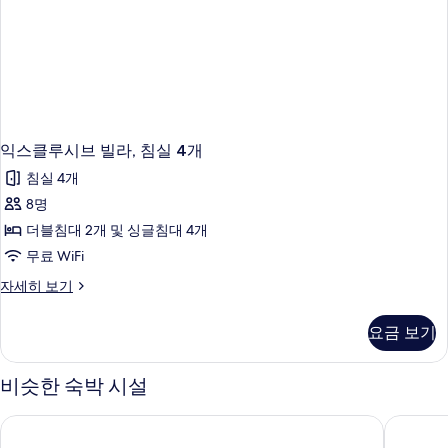
모
자
세
두
히
보
보
기
기
익스클루시브 빌라, 침실 4개
침실 4개
8명
더블침대 2개 및 싱글침대 4개
무료 WiFi
익
자세히 보기
스
클
요금 보기
루
시
브
비슷한 숙박 시설
빌
라,
에뎀 빌라 바이 베터플레이스
사우스 
침
실