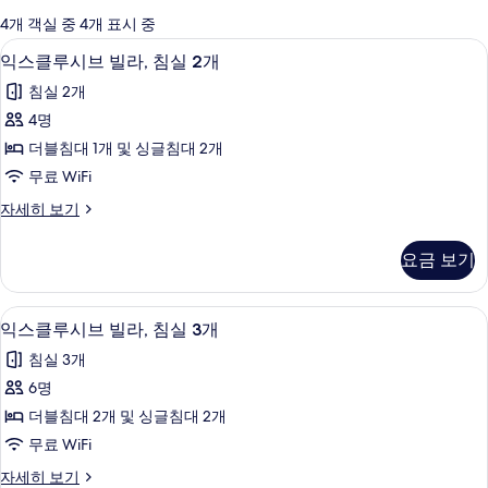
에
4개 객실 중 4개 표시 중
사
객실 내 금고, 책상, 다리미/다리미판, 
익
20
익스클루시브 빌라, 침실 2개
용
스
가
침실 2개
클
능
4명
루
한
더블침대 1개 및 싱글침대 2개
시
필
무료 WiFi
터
브
익
자세히 보기
빌
스
라,
클
요금 보기
루
침
시
실
브
익스클루시브 빌라, 침실 3개 | 객실 내 
익
27
빌
익스클루시브 빌라, 침실 3개
2
스
라,
개
침실 3개
침
클
사
실
6명
루
2
진
더블침대 2개 및 싱글침대 2개
개
시
모
자
무료 WiFi
브
세
두
익
자세히 보기
히