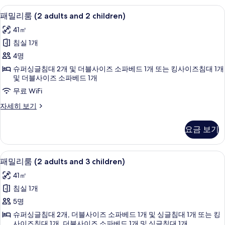
children)
다
1 개의 침실, 미니바, 객실 내 금고, 책상
패
사
6
전
패밀리룸 (2 adults and 2 children)
밀
망
진
41㎡
(2
리
모
adults
침실 1개
룸
and
두
4명
2
(2
보
children)
슈퍼싱글침대 2개 및 더블사이즈 소파베드 1개 또는 킹사이즈침대 1개
adults
자
및 더블사이즈 소파베드 1개
기
and
세
무료 WiFi
히
2
보
패
자세히 보기
children)
기
밀
사
리
요금 보기
진
룸
(2
모
adults
1 개의 침실, 미니바, 객실 내 금고, 책상
패
두
6
and
패밀리룸 (2 adults and 3 children)
밀
2
보
41㎡
children)
리
기
자
침실 1개
룸
세
5명
히
(2
보
슈퍼싱글침대 2개, 더블사이즈 소파베드 1개 및 싱글침대 1개 또는 킹
adults
기
사이즈침대 1개, 더블사이즈 소파베드 1개 및 싱글침대 1개