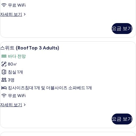
(Privilege)
무료 WiFi
사
주
자세히 보기
진
니
모
어
요금 보기
스
두
위
보
트
1 개의 침실, 미니바, 객실 내 금고, 책상
스
12
(Privilege)
기
스위트 (RoofTop 3 Adults)
위
자
바다 전망
세
트
히
80㎡
(RoofTop
보
침실 1개
기
3
3명
Adults)
킹사이즈침대 1개 및 더블사이즈 소파베드 1개
사
무료 WiFi
진
모
스
자세히 보기
위
두
트
요금 보기
보
(RoofTop
3
기
Adults)
1 개의 침실, 미니바, 객실 내 금고, 책상
주