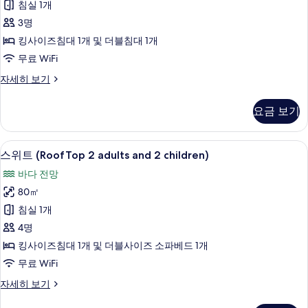
침실 1개
기
2
3명
adults
킹사이즈침대 1개 및 더블침대 1개
and
1
무료 WiFi
child)
스
자세히 보기
사
위
트
진
요금 보기
(RoofTop
모
2
adults
두
1 개의 침실, 미니바, 객실 내 금고, 책상
스
12
and
스위트 (RoofTop 2 adults and 2 children)
보
위
1
바다 전망
child)
기
트
자
80㎡
(RoofTop
세
침실 1개
히
2
보
4명
adults
기
킹사이즈침대 1개 및 더블사이즈 소파베드 1개
and
2
무료 WiFi
children)
스
자세히 보기
사
위
트