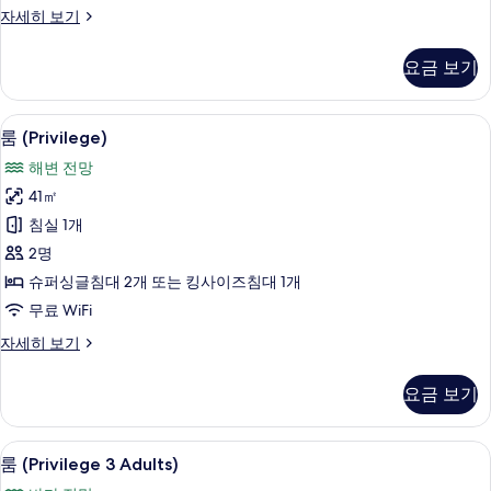
망
더
자세히 보기
(3
블
룸,
adults)
요금 보기
부
사
분
진
바
객실에서 보이는 전망
룸
11
다
룸 (Privilege)
모
(Privilege)
전
해변 전망
두
망
사
(3
41㎡
보
진
adults)
침실 1개
기
자
모
세
2명
두
히
슈퍼싱글침대 2개 또는 킹사이즈침대 1개
보
보
무료 WiFi
기
기
룸
자세히 보기
(Privilege)
자
요금 보기
세
히
보
객실에서 보이는 전망
룸
11
기
룸 (Privilege 3 Adults)
(Privilege