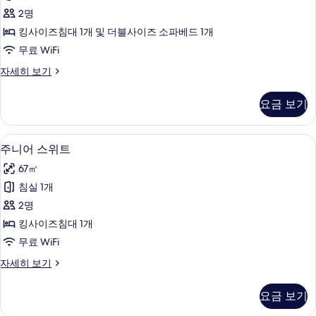
사
2명
진
킹사이즈침대 1개 및 더블사이즈 소파베드 1개
모
무료 WiFi
두
스
자세히 보기
보
위
기
트
요금 보기
(RoofTop)
자
세
1 개의 침실, 미니바, 객실 내 금고, 책상
주
8
히
주니어 스위트
니
보
67㎡
기
어
침실 1개
스
2명
위
킹사이즈침대 1개
트
무료 WiFi
사
주
자세히 보기
진
니
모
어
요금 보기
스
두
위