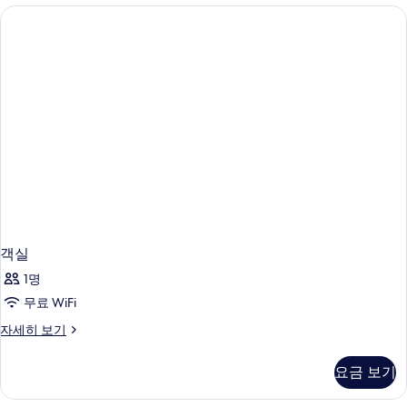
보
기
객실
1명
무료 WiFi
객
자세히 보기
실
자
요금 보기
세
히