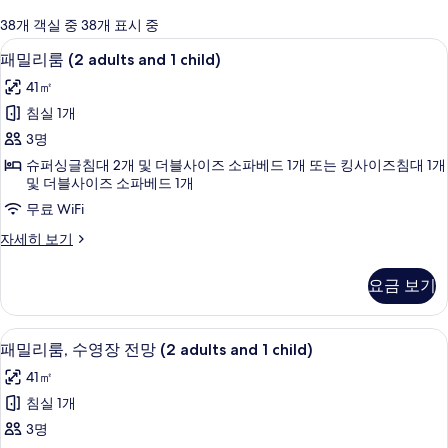
에
38개 객실 중 38개 표시 중
사
1 개의 침실, 미니바, 객실 내 금고, 책상
패
6
패밀리룸 (2 adults and 1 child)
용
밀
가
41㎡
리
능
침실 1개
룸
한
3명
(2
필
슈퍼싱글침대 2개 및 더블사이즈 소파베드 1개 또는 킹사이즈침대 1개
adults
터
및 더블사이즈 소파베드 1개
and
무료 WiFi
1
패
자세히 보기
child)
밀
사
리
요금 보기
진
룸
(2
모
adults
1 개의 침실, 미니바, 객실 내 금고, 책상
패
두
7
and
패밀리룸, 수영장 전망 (2 adults and 1 child)
밀
1
보
41㎡
child)
리
기
자
침실 1개
룸,
세
3명
히
수