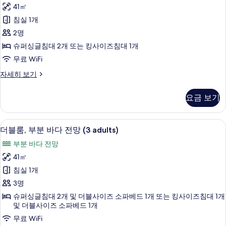
룸,
자
기
41㎡
부
세
침실 1개
히
분
보
2명
바
기
슈퍼싱글침대 2개 또는 킹사이즈침대 1개
다
무료 WiFi
전
더
자세히 보기
망
블
사
룸,
요금 보기
부
진
분
모
바
1 개의 침실, 미니바, 객실 내 금고, 책상
더
8
다
더블룸, 부분 바다 전망 (3 adults)
두
블
전
보
부분 바다 전망
망
룸,
자
기
41㎡
부
세
침실 1개
히
분
보
3명
바
기
슈퍼싱글침대 2개 및 더블사이즈 소파베드 1개 또는 킹사이즈침대 1개
다
및 더블사이즈 소파베드 1개
전
무료 WiFi