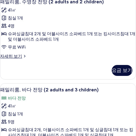
두
7
and
패밀리룸, 수영장 전망 (2 adults and 2 children)
밀
1
보
41㎡
child)
리
기
자
침실 1개
룸,
세
4명
히
수
보
슈퍼싱글침대 2개 및 더블사이즈 소파베드 1개 또는 킹사이즈침대 1개
영
기
및 더블사이즈 소파베드 1개
장
무료 WiFi
전
패
자세히 보기
망
밀
리
(2
요금 보기
룸,
adults
수
and
영
1 개의 침실, 미니바, 객실 내 금고, 책상
패
7
장
2
패밀리룸, 바다 전망 (2 adults and 3 children)
밀
전
children)
바다 전망
망
리
사
(2
41㎡
룸,
adults
진
침실 1개
and
바
모
2
5명
다
children)
두
슈퍼싱글침대 2개, 더블사이즈 소파베드 1개 및 싱글침대 1개 또는 킹
자
전
사이즈침대 1개, 더블사이즈 소파베드 1개 및 싱글침대 1개