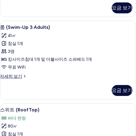
기
Up)
요금 보기
자
세
히
1 개의 침실, 미니바, 객실 내 금고, 책상
룸
10
보
룸 (Swim-Up 3 Adults)
(Swim-
기
41㎡
Up
침실 1개
3
3명
Adults)
사
킹사이즈침대 1개 및 더블사이즈 소파베드 1개
진
무료 WiFi
모
룸
자세히 보기
(Swim-
두
Up
요금 보기
보
3
Adults)
기
자
1 개의 침실, 미니바, 객실 내 금고, 책상
스
10
세
스위트 (RoofTop)
위
히
바다 전망
보
트
기
80㎡
(RoofTop)
침실 1개