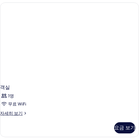
보
기
객실
1명
무료 WiFi
객
자세히 보기
실
자
요금 보기
세
히