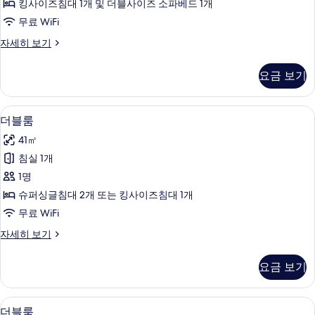
세
킹사이즈침대 1개 및 더블사이즈 소파베드 1개
기
트
히
무료 WiFi
보
(2
기
주
자세히 보기
adults
니
and
어
요금 보기
2
스
위
children)
트
사
1 개의 침실, 미니바, 객실 내 금고, 책상
더
7
(2
더블룸
진
블
adults
41㎡
and
모
룸
2
침실 1개
두
사
children)
1명
자
보
진
세
슈퍼싱글침대 2개 또는 킹사이즈침대 1개
기
모
히
무료 WiFi
보
두
기
더
자세히 보기
보
블
기
룸
요금 보기
자
세
히
1 개의 침실, 미니바, 객실 내 금고, 책상
더
7
보
더블룸