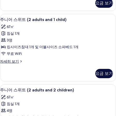
진
요금 보기
(RoofTop
모
2
adults
두
1 개의 침실, 미니바, 객실 내 금고, 책상
주
8
and
주니어 스위트 (2 adults and 1 child)
보
니
2
67㎡
children)
기
어
자
침실 1개
스
세
3명
히
위
보
킹사이즈침대 1개 및 더블사이즈 소파베드 1개
트
기
무료 WiFi
(2
주
자세히 보기
adults
니
and
어
요금 보기
1
스
위
child)
트
사
1 개의 침실, 미니바, 객실 내 금고, 책상
주
8
(2
주니어 스위트 (2 adults and 2 children)
진
니
adults
67㎡
and
모
어
1
침실 1개
두
스
child)
4명
자
보
위