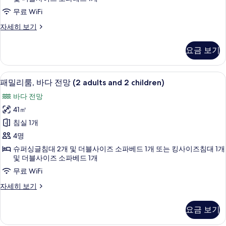
망
무료 WiFi
(2
패
자세히 보기
adults
밀
and
리
요금 보기
룸,
1
바
child)
다
1 개의 침실, 미니바, 객실 내 금고, 책상
패
사
7
전
패밀리룸, 바다 전망 (2 adults and 2 children)
밀
망
진
바다 전망
(2
리
모
adults
41㎡
룸,
and
두
침실 1개
1
바
보
child)
4명
다
자
기
슈퍼싱글침대 2개 및 더블사이즈 소파베드 1개 또는 킹사이즈침대 1개
세
전
및 더블사이즈 소파베드 1개
히
망
무료 WiFi
보
기
(2
패
자세히 보기
adults
밀
and
리
요금 보기
룸,
2
바