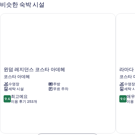
보
비슷한 숙박 시설
기
윈덤 레지던스 코스타 아데헤
라마다 
윈
라
윈덤 레지던스 코스타 아데헤
라마다
덤
마
코스타 아데헤
코스타 
레
다
수영장
주방
수영장
지
레
세탁 시설
무료 주차
세탁 
던
지
스
던
10
10
최고예요
매우
9.4
9.0
코
스
점
점
이용 후기 253개
이용 
스
바
만
만
타
이
점
점
아
윈
중
중
데
덤
9.4
9.0
헤
코
점,
점,
코
스
최
매