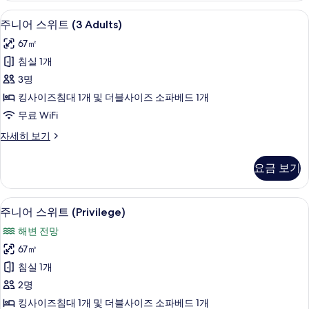
보
트
1 개의 침실, 미니바, 객실 내 금고, 책상
주
8
자
주니어 스위트 (3 Adults)
기
니
세
67㎡
히
어
보
침실 1개
스
기
3명
위
킹사이즈침대 1개 및 더블사이즈 소파베드 1개
트
무료 WiFi
(3
주
자세히 보기
Adults)
니
사
어
요금 보기
스
진
위
모
트
주니어 스위트 (Privilege) | 1 개의 침
주
두
11
(3
주니어 스위트 (Privilege)
니
Adults)
보
해변 전망
자
어
기
세
67㎡
스
히
침실 1개
보
위
기
2명
트
킹사이즈침대 1개 및 더블사이즈 소파베드 1개