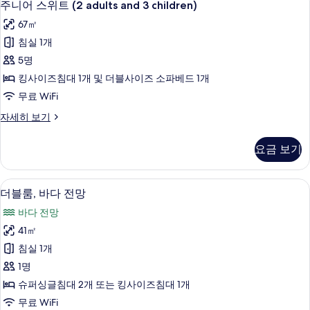
6
자
주니어 스위트 (2 adults and 3 children)
니
세
67㎡
히
어
보
침실 1개
스
기
5명
위
킹사이즈침대 1개 및 더블사이즈 소파베드 1개
트
무료 WiFi
(2
주
자세히 보기
adults
니
and
어
요금 보기
3
스
위
children)
트
사
1 개의 침실, 미니바, 객실 내 금고, 책상
더
8
(2
더블룸, 바다 전망
진
블
adults
바다 전망
and
모
룸,
3
41㎡
두
바
children)
침실 1개
자
보
다
세
1명
기
전
히
슈퍼싱글침대 2개 또는 킹사이즈침대 1개
보
망
무료 WiFi
기