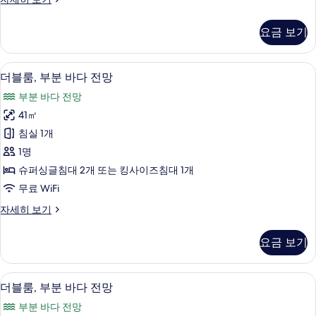
두
블
룸
보
요금 보기
(3
기
Adults)
자
1 개의 침실, 미니바, 객실 내 금고, 책상
더
8
세
더블룸, 부분 바다 전망
블
히
부분 바다 전망
보
룸,
기
41㎡
부
침실 1개
분
1명
바
슈퍼싱글침대 2개 또는 킹사이즈침대 1개
다
무료 WiFi
전
더
자세히 보기
망
블
사
룸,
요금 보기
부
진
분
모
바
1 개의 침실, 미니바, 객실 내 금고, 책상
더
8
다
더블룸, 부분 바다 전망
두
블
전
보
부분 바다 전망
망