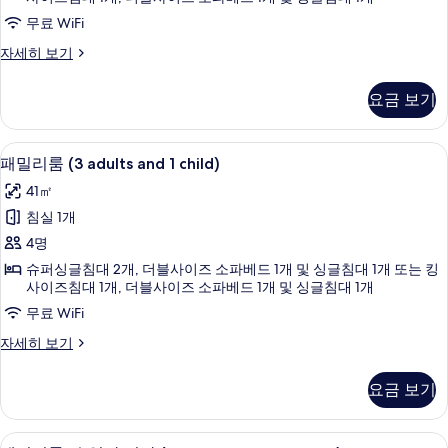
and
무료 WiFi
3
패
자세히 보기
children)
밀
사
리
요금 보기
진
룸
(2
모
adults
1 개의 침실, 미니바, 객실 내 금고, 책상
패
두
6
and
패밀리룸 (3 adults and 1 child)
밀
3
보
41㎡
children)
리
기
자
침실 1개
룸
세
4명
히
(3
보
슈퍼싱글침대 2개, 더블사이즈 소파베드 1개 및 싱글침대 1개 또는 킹
adults
기
사이즈침대 1개, 더블사이즈 소파베드 1개 및 싱글침대 1개
and
무료 WiFi
1
패
자세히 보기
child)
밀
사
리
요금 보기
진
룸
(3
모
adults
1 개의 침실, 미니바, 객실 내 금고, 책상
패