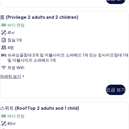
보
adults
and
기
1
객실에서 보이는 전망
룸
11
child)
룸 (Privilege 2 adults and 2 children)
(Privilege
자
바다 전망
세
2
히
41㎡
adults
보
침실 1개
and
기
2
4명
children)
슈퍼싱글침대 2개 및 더블사이즈 소파베드 1개 또는 킹사이즈침대 1개
및 더블사이즈 소파베드 1개
사
무료 WiFi
진
모
룸
자세히 보기
(Privilege
두
2
요금 보기
보
adults
and
기
2
1 개의 침실, 미니바, 객실 내 금고, 책상
스
12
children)
스위트 (RoofTop 2 adults and 1 child)
위
자
바다 전망
세
트
히
80㎡
(RoofTop
보