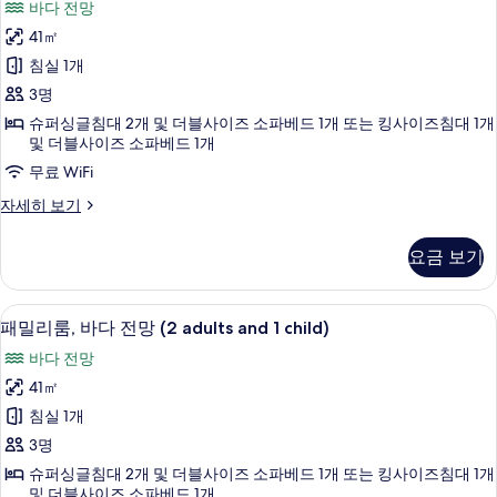
바다 전망
세
룸,
히
41㎡
바
보
침실 1개
기
다
3명
전
슈퍼싱글침대 2개 및 더블사이즈 소파베드 1개 또는 킹사이즈침대 1개
망
및 더블사이즈 소파베드 1개
(3
무료 WiFi
Adults)
더
자세히 보기
사
블
룸,
진
요금 보기
바
모
다
두
전
1 개의 침실, 미니바, 객실 내 금고, 책상
패
7
망
패밀리룸, 바다 전망 (2 adults and 1 child)
보
밀
(3
바다 전망
기
Adults)
리
자
41㎡
룸,
세
침실 1개
히
바
보
3명
다
기
슈퍼싱글침대 2개 및 더블사이즈 소파베드 1개 또는 킹사이즈침대 1개
전
및 더블사이즈 소파베드 1개