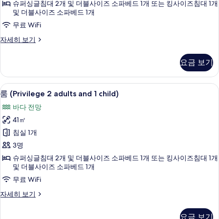
보
슈퍼싱글침대 2개 및 더블사이즈 소파베드 1개 또는 킹사이즈침대 1개
영
기
및 더블사이즈 소파베드 1개
장
무료 WiFi
전
패
자세히 보기
망
밀
리
(2
요금 보기
룸,
adults
수
and
영
객실에서 보이는 전망
룸
11
장
1
룸 (Privilege 2 adults and 1 child)
(Privilege
전
child)
바다 전망
망
2
사
(2
41㎡
adults
adults
진
침실 1개
and
and
모
1
1
3명
child)
두
child)
슈퍼싱글침대 2개 및 더블사이즈 소파베드 1개 또는 킹사이즈침대 1개
자
및 더블사이즈 소파베드 1개
보
사
세
무료 WiFi
기
히
진
보
모
룸
자세히 보기
기
(Privilege
두
2
요금 보기