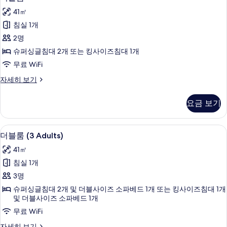
블
기
41㎡
룸
침실 1개
사
2명
진
슈퍼싱글침대 2개 또는 킹사이즈침대 1개
모
무료 WiFi
두
더
자세히 보기
보
블
기
룸
요금 보기
자
세
히
1 개의 침실, 미니바, 객실 내 금고, 책상
더
7
보
더블룸 (3 Adults)
블
기
41㎡
룸
침실 1개
(3
3명
Adults)
슈퍼싱글침대 2개 및 더블사이즈 소파베드 1개 또는 킹사이즈침대 1개
사
및 더블사이즈 소파베드 1개
진
무료 WiFi
모
더
자세히 보기