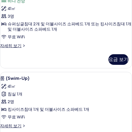
바다 전망
3
41㎡
Adults)
3명
사
슈퍼싱글침대 2개 및 더블사이즈 소파베드 1개 또는 킹사이즈침대 1개
진
및 더블사이즈 소파베드 1개
모
무료 WiFi
두
룸
자세히 보기
보
(Privilege
기
3
요금 보기
Adults)
자
세
1 개의 침실, 미니바, 객실 내 금고, 책상
룸
10
히
룸 (Swim-Up)
(Swim-
보
41㎡
기
Up)
침실 1개
사
2명
진
킹사이즈침대 1개 및 더블사이즈 소파베드 1개
모
무료 WiFi
두
룸
자세히 보기
보
(Swim-