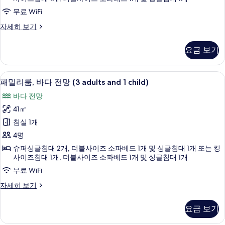
보
세
망
무료 WiFi
기
히
보
(2
패
자세히 보기
기
adults
밀
and
리
요금 보기
룸,
3
바
children)
다
1 개의 침실, 미니바, 객실 내 금고, 책상
패
사
7
전
패밀리룸, 바다 전망 (3 adults and 1 child)
밀
망
진
바다 전망
(2
리
모
adults
41㎡
룸,
and
두
침실 1개
3
바
보
children)
4명
다
자
기
슈퍼싱글침대 2개, 더블사이즈 소파베드 1개 및 싱글침대 1개 또는 킹
세
전
사이즈침대 1개, 더블사이즈 소파베드 1개 및 싱글침대 1개
히
망
무료 WiFi
보
기
(3
패
자세히 보기
adults
밀
and
리
요금 보기
룸,
1
바