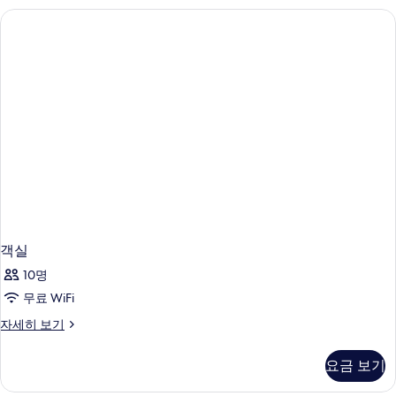
child)
다
사
전
망
진
(3
모
adults
and
두
1
보
child)
자
기
세
히
보
기
객실
10명
무료 WiFi
객
자세히 보기
실
자
요금 보기
세
히