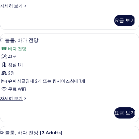
사
더
자세히 보기
진
블
모
룸,
요금 보기
바
두
다
보
전
1 개의 침실, 미니바, 객실 내 금고, 책상
더
8
망
더블룸, 바다 전망
기
블
자
바다 전망
세
룸,
히
41㎡
바
보
침실 1개
기
다
2명
전
슈퍼싱글침대 2개 또는 킹사이즈침대 1개
망
무료 WiFi
사
더
자세히 보기
진
블
모
룸,
요금 보기
바
두
다
보
전
1 개의 침실, 미니바, 객실 내 금고, 책상
더
8
망
더블룸, 바다 전망 (3 Adults)
기
블
자