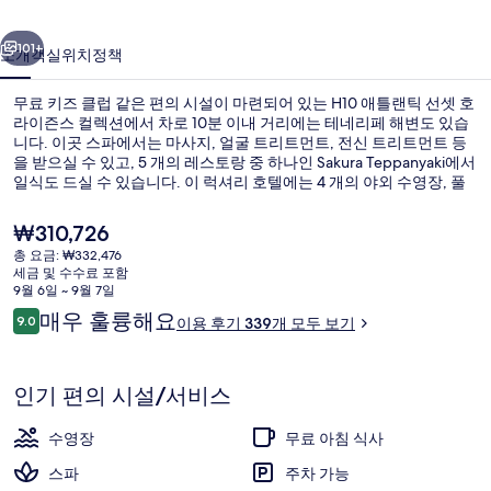
셋
이전
다음
호
101+
소개
객실
위치
정책
라
무료 키즈 클럽 같은 편의 시설이 마련되어 있는 H10 애틀랜틱 선셋 호
이
라이즌스 컬렉션에서 차로 10분 이내 거리에는 테네리페 해변도 있습
즌
니다. 이곳 스파에서는 마사지, 얼굴 트리트먼트, 전신 트리트먼트 등
을 받으실 수 있고, 5 개의 레스토랑 중 하나인 Sakura Teppanyaki에서
스
일식도 드실 수 있습니다. 이 럭셔리 호텔에는 4 개의 야외 수영장, 풀
사이드 바, 24시간 운영 피트니스 센터 등이 마련되어 있습니다. 많은
컬
분들이 이곳의 친절한 고객 서비스에 굉장히 만족했습니다.
현
₩310,726
렉
재
총 요금: ₩332,476
가
세금 및 수수료 포함
션
숙박 시설 정면
격
9월 6일 ~ 9월 7일
은
이
의
매우 훌륭해요
9.0
이용 후기 339개 모두 보기
₩310,726
10점 만점 중 9.0점.
용
사
후
기
진
인기 편의 시설/서비스
갤
수영장
무료 아침 식사
러
스파
주차 가능