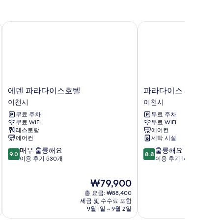
에덴 파라다이스호텔
파라다이스 호텔 이천
에
파
에덴 파라다이스호텔
파라다이스 호텔 이천
덴
라
이천시
이천시
파
다
무료 주차
무료 주차
라
이
무료 WiFi
무료 WiFi
다
스
레스토랑
에어컨
이
호
에어컨
세탁 시설
스
텔
10
10
매우 훌륭해요
훌륭해요
호
이
9.0
8.8
점
점
이용 후기 530개
이용 후기 14개
텔
천
만
만
이
이
점
점
천
천
현
₩79,900
중
중
시
시
재
총 요금: ₩88,400
9.0
8.8
요
세금 및 수수료 포함
점,
점,
금
9월 1일 ~ 9월 2일
8
매
훌
₩79,900