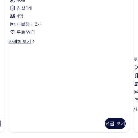
히
히
스
보
침실 1개
보
위
기
기
4명
트
더블침대 2개
A
무료 WiFi
사
로
자세히 보기
진
열
모
스
위
두
로
트
보
A
자
기
세
히
보
기
로
자
열
스
기
요금 보기
위
트
B