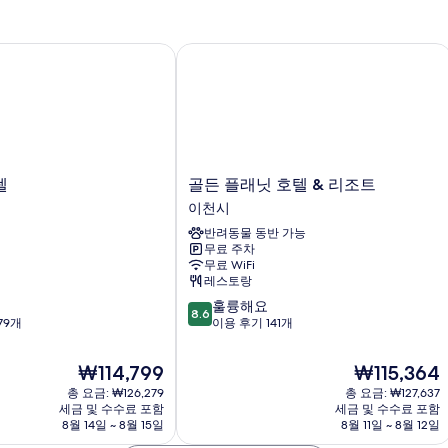
자
세
히
골든 플래닛 호텔 & 리조트
보
기
골
텔
골든 플래닛 호텔 & 리조트
든
이천시
플
반려동물 동반 가능
래
무료 주차
닛
무료 WiFi
호
레스토랑
텔
10
훌륭해요
&
8.6
점
79개
이용 후기 141개
리
만
조
점
트
현
현
₩114,799
₩115,364
중
이
재
재
총 요금: ₩126,279
총 요금: ₩127,637
8.6
천
요
요
세금 및 수수료 포함
세금 및 수수료 포함
점,
시
금
금
8월 14일 ~ 8월 15일
8월 11일 ~ 8월 12일
훌
₩114,799
₩115,364