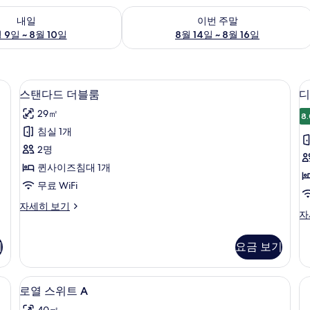
여부 확인, 8월 9일 ~ 8월 10일
이번 주말 예약 가능 여부 확인, 8월 14일 
내일
이번 주말
 9일 ~ 8월 10일
8월 14일 ~ 8월 16일
 WiFi, 각각 다른 스타일의 인테리어, 각각 다르게 가구 비치
스탠다드 더블룸 | 방음 설비, 무료 WiF
스
6
스탠다드 더블룸
디
탠
29㎡
8.
다
침실 1개
드
2명
더
퀸사이즈침대 1개
블
무료 WiFi
룸
스
자세히 보기
사
디
자
탠
럭
진
다
스
드
기
요금 보기
모
트
더
윈
두
블
룸
룸
료 WiFi, 각각 다른 스타일의 인테리어, 각각 다르게 가구 비치
로열 스위트 A | 방음 설비, 무료 WiF
로
보
1
자
로열 스위트 A
자
열
세
기
세
40㎡