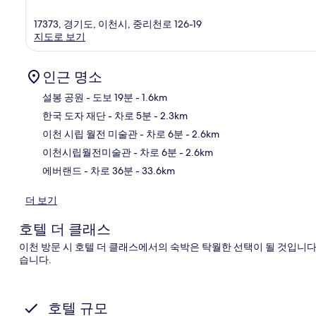
17373, 경기도, 이천시, 중리천로 126-19
지도로 보기
인근 명소
설봉 공원
- 도보 19분
- 1.6km
한국 도자 재단
- 차로 5분
- 2.3km
지
이천 시립 월전 미술관
- 차로 6분
- 2.6km
이천시립월전미술관
- 차로 6분
- 2.6km
에버랜드
- 차로 36분
- 33.6km
더 보기
호텔 더 클래스
이천 방문 시 호텔 더 클래스에서의 숙박은 탁월한 선택이 될 것입니다.
습니다.
호텔 규모