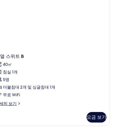
열 스위트 B
40㎡
침실 1개
5명
더블침대 2개 및 싱글침대 1개
무료 WiFi
세히 보기
요금 보기