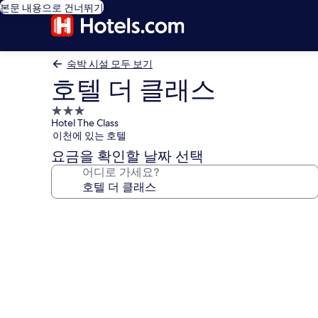
본문 내용으로 건너뛰기
숙박 시설 모두 보기
호텔 더 클래스
3.0
Hotel The Class
성
이천에 있는 호텔
급
요금을 확인할 날짜 선택
숙
어디로 가세요?
박
시
설
호
텔
더
클
래