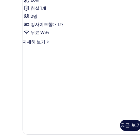
보
미
침실 1개
기
어
2명
스
킹사이즈침대 1개
위
무료 WiFi
트
프
자세히 보기
사
리
진
미
어
모
스
두
위
트
보
자
기
세
히
보
기
요금 보