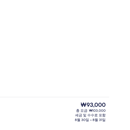
로비 좌석 공간
현
₩93,000
재
총 요금: ₩103,000
가
세금 및 수수료 포함
터
숙박 시설 정면 - 저녁/밤
격
8월 30일 ~ 8월 31일
은
₩93,000