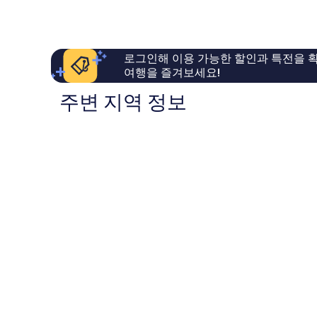
륭
우
해
좋
요,
아
이
요,
용
로그인해 이용 가능한 할인과 특전을 확
이
후
여행을 즐겨보세요!
용
기
후
279
주변 지역 정보
기
개
138
개