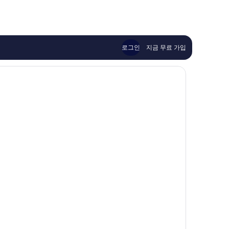
우
륭
훌
해
륭
요,
해
이
요,
용
이
후
로그인
지금 무료 가입
용
기
후
14
기
개
530
개