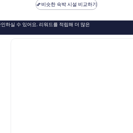
륭
비슷한 숙박 시설 비교하기
해
요,
이
용
인하실 수 있어요. 리워드를 적립해 더 많은
후
기
141
개