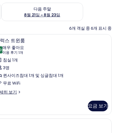
~ 8월 16일
다음 주말 예약 가능 여부 확인, 8월 21일 ~ 8월 23일
다음 주말
8월 21일 ~ 8월 23일
6개 객실 중 6개 표시 중
i, 각각 다른 스타일의 인테리어, 각각 다르게 가구 비치
샤워기/욕조 결합, 전신 욕조, 헤어드라이어, 
디
8
럭스 트윈룸
럭
매우 좋아요
0
8.0점 만점 중 10점
스
(이
이용 후기 1개
용
트
침실 1개
후
윈
3명
기
룸
퀸사이즈침대 1개 및 싱글침대 1개
1
사
무료 WiFi
개)
진
세히 보기
모
요금 보기
두
보
i, 각각 다른 스타일의 인테리어, 각각 다르게 가구 비치
기