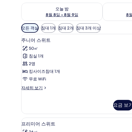
오늘 밤 예약 가능 여부 확인, 8월 8일 ~ 8월 9일
내일 예약 가능 
오늘 밤
8월 8일 ~ 8월 9일
8월
객
모든 객실
침대 1개
침대 2개
침대 3개 이상
실
주니어 스위트 | 방음 설비, 무료
주
에
6
주니어 스위트
니
사
50㎡
용
어
침실 1개
가
스
2명
능
위
한
킹사이즈침대 1개
트
필
무료 WiFi
사
터
주
자세히 보기
진
니
모
어
스
요금 보
두
위
보
트
자
프리미어 스위트 | 방음 설비, 무
프
기
5
프리미어 스위트
세
리
히
26㎡