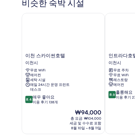
비슷한 숙박 시설
이천 스카이썬호텔
인트라다호텔
이
인
이천 스카이썬호텔
인트라다호
천
트
이천시
이천시
스
라
무료 WiFi
무료 주차
카
다
에어컨
무료 WiFi
이
호
세탁 시설
레스토랑
썬
텔
매일 24시간 운영 프런트
에어컨
호
이
데스크
10
훌륭해요
텔
천
8.6
10
매우 좋아요
점
이용 후기 2
이
시
8.4
점
이용 후기 138개
만
천
만
점
시
현
₩94,000
점
중
재
중
총 요금: ₩104,000
8.6
요
세금 및 수수료 포함
8.4
점,
금
8월 10일 ~ 8월 11일
점,
훌
₩94,000
매