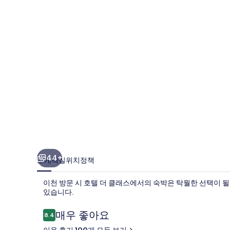
스
의
사
진
갤
러
리
44+
소개
객실
위치
정책
이천 방문 시 호텔 더 클래스에서의 숙박은 탁월한 선택이 될 
있습니다.
이
매우 좋아요
8.4
10점 만점 중 8.4점.
용
이용 후기 100개 모두 보기