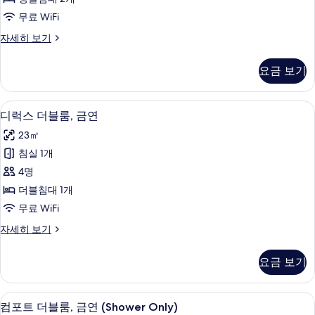
윈
무료 WiFi
룸,
스
자세히 보기
금
탠
연
다
요금 보기
드
(Shower
트
Only)
윈
디럭스 더블룸, 금연 | 객실 내 금고, 암
디
사
8
룸,
디럭스 더블룸, 금연
럭
금
진
23㎡
연
스
모
(Shower
침실 1개
더
Only)
두
4명
자
블
보
세
더블침대 1개
룸,
히
기
무료 WiFi
보
금
기
디
자세히 보기
연
럭
사
스
요금 보기
더
진
블
모
룸,
컴포트 더블룸, 금연 (Shower Only) 
컴
12
금
컴포트 더블룸, 금연 (Shower Only)
두