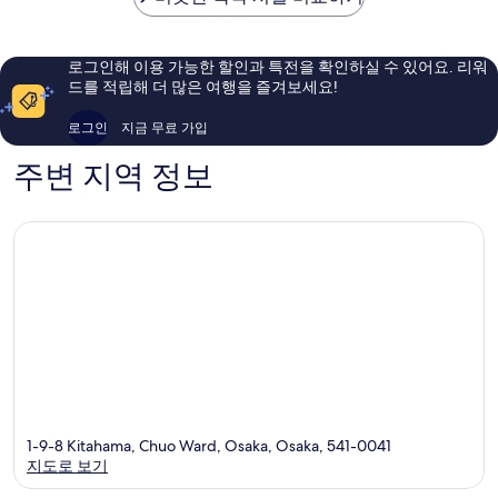
훌
훌
륭
륭
해
해
로그인해 이용 가능한 할인과 특전을 확인하실 수 있어요. 리워
요,
요,
드를 적립해 더 많은 여행을 즐겨보세요!
이
이
용
용
로그인
지금 무료 가입
후
후
기
기
주변 지역 정보
2,812
5,704
개
개
1-9-8 Kitahama, Chuo Ward, Osaka, Osaka, 541-0041
지도로 보기