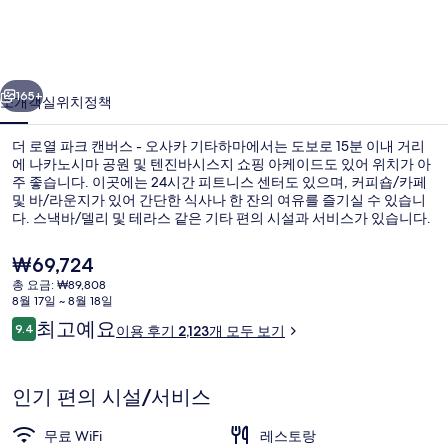
캔
버
이전
다음
스
165+
소개
객실
위치
정책
-
더 로열 파크 캔버스 - 오사카 기타하마에서는 도보로 15분 이내 거리
오
에 나카노시마 공원 및 텐진바시스지 쇼핑 아케이드도 있어 위치가 아
사
주 좋습니다. 이곳에는 24시간 피트니스 센터도 있으며, 커피숍/카페
및 바/라운지가 있어 간단한 식사나 한 잔의 여유를 즐기실 수 있습니
카
다. 스낵바/델리 및 테라스 같은 기타 편의 시설과 서비스가 있습니다.
이곳은 대중 교통편을 이용하기 편리해서 많은 분들이 좋아해요. 미나
기
미모리마치 역까지 걸어서 12분, 히고바시 역까지는 12분이면 가실 수
현
₩69,724
있어요.
타
재
총 요금: ₩89,808
가
8월 17일 ~ 8월 18일
하
외관
격
이
최고예요
9.4
이용 후기 2,123개 모두 보기
은
10점 만점 중 9.4점.
마
용
₩69,724
후
의
기
인기 편의 시설/서비스
사
무료 WiFi
레스토랑
진