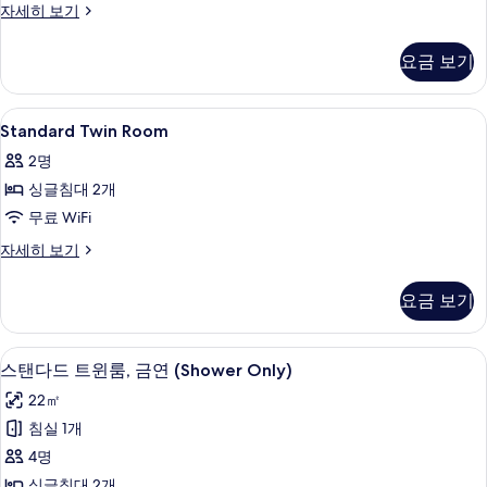
Suite
자세히 보기
보
자
기
세
요금 보기
히
보
기
Standard
객실 내 금고, 암막 커튼, 방음 설비, 
13
Standard Twin Room
Twin
2명
Room
싱글침대 2개
사
무료 WiFi
진
모
Standard
자세히 보기
Twin
두
Room
요금 보기
보
자
세
기
히
스탠다드 트윈룸, 금연 (Shower Only
스
17
보
스탠다드 트윈룸, 금연 (Shower Only)
탠
기
22㎡
다
침실 1개
드
4명
트
싱글침대 2개