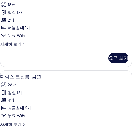
포
연
보
18㎡
자
트
세
기
침실 1개
더
히
2명
보
블
기
더블침대 1개
룸,
무료 WiFi
금
컴
자세히 보기
연
포
(Shower
트
요금 보기
더
Only)
블
사
룸,
디럭스 트윈룸, 금연 | 객실 내 금고, 암
디
진
8
금
디럭스 트윈룸, 금연
럭
연
모
26㎡
(Shower
스
두
Only)
침실 1개
트
자
보
4명
세
윈
기
히
싱글침대 2개
룸,
보
무료 WiFi
기
금
디
자세히 보기
연
럭