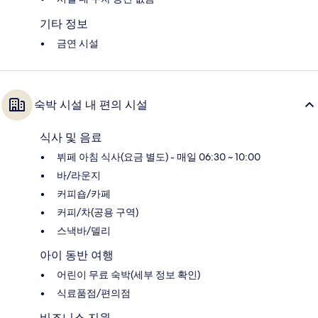
기타 정보
금연 시설
숙박 시설 내 편의 시설
식사 및 음료
뷔페 아침 식사(요금 별도) - 매일 06:30 ~ 10:00
바/라운지
커피숍/카페
커피/차(공용 구역)
스낵바/델리
아이 동반 여행
어린이 무료 숙박(세부 정보 확인)
식료품점/편의점
비즈니스 지원