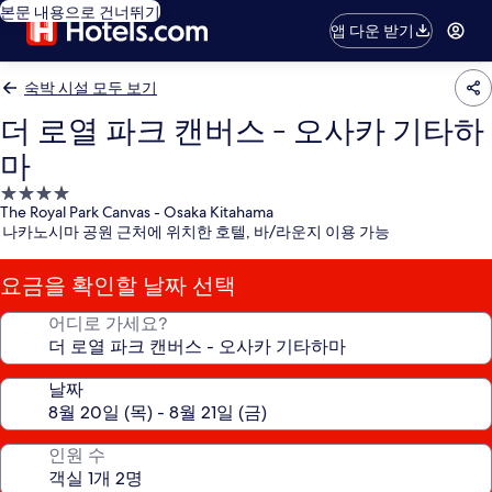
본문 내용으로 건너뛰기
앱 다운 받기
숙박 시설 모두 보기
더 로열 파크 캔버스 - 오사카 기타하
마
4.0
The Royal Park Canvas - Osaka Kitahama
성
나카노시마 공원 근처에 위치한 호텔, 바/라운지 이용 가능
급
숙
요금을 확인할 날짜 선택
박
시
어디로 가세요?
설
날짜
인원 수