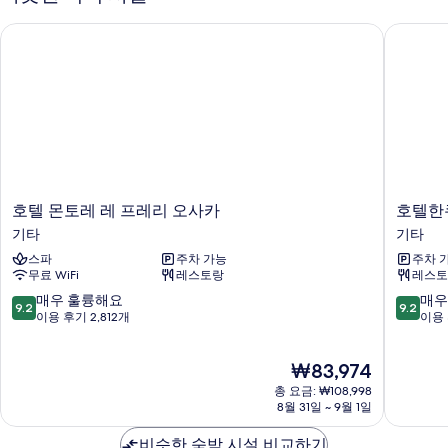
Shower
Only)
보
호텔 몬토레 레 프레리 오사카
호텔한큐
자
기
세
히
보
기
호
호
호텔 몬토레 레 프레리 오사카
호텔한
텔
텔
기타
기타
몬
한
스파
주차 가능
주차 
토
큐
무료 WiFi
레스토랑
레스토
레
레
레
스
10
10
매우 훌륭해요
매우
9.2
9.2
프
파
점
점
이용 후기 2,812개
이용 
레
이
만
만
리
어
점
점
현
₩83,974
오
오
중
중
재
사
사
9.2
9.2
총 요금: ₩108,998
요
카
카
점,
점,
8월 31일 ~ 9월 1일
금
기
기
매
매
₩83,974
타
타
우
우
비슷한 숙박 시설 비교하기