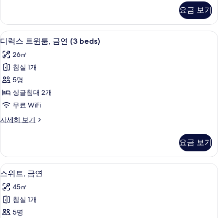
사
스
요금 보기
트
진
윈
모
룸,
디럭스 트윈룸, 금연 (3 beds) | 객실
디
8
금
디럭스 트윈룸, 금연 (3 beds)
두
럭
연
보
26㎡
자
스
세
기
침실 1개
트
히
5명
보
윈
기
싱글침대 2개
룸,
무료 WiFi
금
디
자세히 보기
연
럭
(3
스
요금 보기
트
beds)
윈
사
룸,
스위트, 금연 | 객실 내 금고, 암막 커튼
스
진
11
금
스위트, 금연
위
연
모
45㎡
(3
트,
두
beds)
침실 1개
금
자
보
5명
세