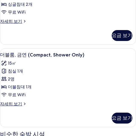
연
기
히
싱글침대 2개
사
보
무료 WiFi
기
진
스
자세히 보기
모
위
두
트,
요금 보기
금
보
연
기
자
객실 내 금고, 암막 커튼, 방음 설비, 
더
9
세
더블룸, 금연 (Compact, Shower Only)
블
히
15㎡
보
룸,
기
침실 1개
금
2명
연
더블침대 1개
(Compact,
무료 WiFi
Shower
더
자세히 보기
Only)
블
사
룸,
요금 보기
진
금
연
모
(Compact,
비슷한 숙박 시설
두