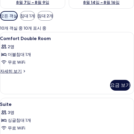
8월 7일 ~ 8월 9일
8월 14일 ~ 8월 16일
객
모든 객실
침대 1개
침대 2개
실
에
10개 객실 중 10개 표시 중
사
Comfort
객실 내 금고, 암막 커튼, 방음 설비, 
10
Comfort Double Room
용
Double
가
2명
Room
능
더블침대 1개
사
한
무료 WiFi
진
필
모
Comfort
자세히 보기
터
Double
두
Room
요금 보기
보
자
세
기
히
Suite
객실 내 금고, 암막 커튼, 방음 설비, 
7
보
Suite
사
기
3명
진
싱글침대 1개
모
무료 WiFi
두