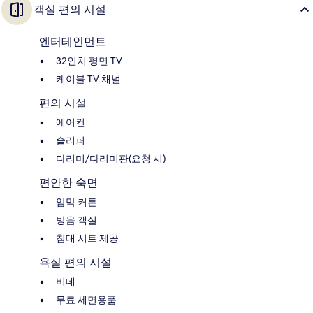
객실 편의 시설
엔터테인먼트
32인치 평면 TV
케이블 TV 채널
편의 시설
에어컨
슬리퍼
다리미/다리미판(요청 시)
편안한 숙면
암막 커튼
방음 객실
침대 시트 제공
욕실 편의 시설
비데
무료 세면용품