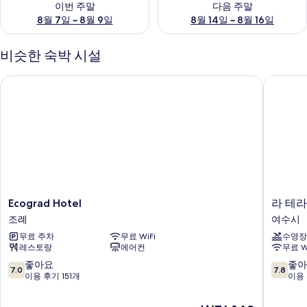
이번 주말
다음 주말
8월 7일 ~ 8월 9일
8월 14일 ~ 8월 16일
비슷한 숙박 시설
Ecograd Hotel
라 테라
Ecograd
라
Ecograd Hotel
라 테
Hotel
테
조례
여수시
조
라
무료 주차
무료 WiFi
수영장
례
스
레스토랑
에어컨
무료 W
리
조
10
10
좋아요
좋아
7.0
7.8
트
점
점
이용 후기 151개
이용 
여
만
만
수
점
점