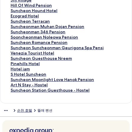
e
o
o
M
l
R
l
n
H
Hill Of Wind Pension
페
g
n
u
R
i
l
j
i
S
Suncheon Hound Hotel
이
i
H
i
A
s
a
V
l
u
E
Ecograd Hotel
지
u
o
n
U
e
g
i
l
n
c
S
Suncheon Terracan
를
h
t
t
M
P
i
l
O
c
o
u
S
Suncheonman Muhan Dojan Pension
여
t
e
e
페
e
o
l
f
h
g
n
u
S
Suncheonman 346 Pension
는
t
l
l
이
n
M
a
W
e
r
c
n
u
S
Sooncheonman Noleowa Pension
링
e
C
페
지
s
o
g
i
o
a
h
c
n
o
S
Suncheon Romance Pension
크
S
a
이
를
i
t
e
n
n
d
e
h
c
o
u
S
Suncheon Suncheonman Geurigona Spa Pensi
u
s
지
여
o
e
페
d
H
H
o
e
h
n
n
u
V
Venezia Tourist Hotel
n
t
를
는
n
l
이
P
o
o
n
o
e
c
c
n
e
S
Suncheon Guesthouse Nreem
c
l
여
링
페
페
지
e
u
t
T
n
o
h
h
c
n
u
P
Pinehills Hotel
h
e
는
크
이
이
를
n
n
e
e
m
n
e
e
h
e
n
i
H
Hotel iam
e
페
링
지
지
여
s
d
l
r
a
m
o
o
e
z
c
n
o
S
S Hotel Suncheon
o
이
크
를
를
는
i
H
페
r
n
a
n
n
o
i
h
e
t
H
S
Suncheon Moonlight Love Hanok Pension
n
지
여
여
링
o
o
이
a
M
n
m
R
n
a
e
h
e
o
u
A
Art N Stay - Hostel
J
를
는
는
크
n
t
지
c
u
3
a
o
S
T
o
i
l
t
n
r
S
Suncheon Station Guesthouse - Hostel
o
여
링
링
페
e
를
a
h
4
n
m
u
o
n
l
i
e
c
t
u
r
는
크
크
이
l
여
n
a
6
N
a
n
u
G
l
a
l
h
N
n
y
링
지
페
는
페
n
P
o
n
c
r
u
s
m
S
e
S
c
순천 호텔
뜰애 펜션
e
크
를
이
링
이
D
e
l
c
h
i
e
H
페
u
o
t
h
페
여
지
크
지
o
n
e
e
e
s
s
o
이
n
n
a
e
이
는
를
를
j
s
o
P
o
t
t
t
지
c
M
y
o
지
링
여
여
a
i
w
e
n
H
h
e
를
h
o
-
n