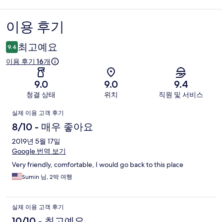
이용 후기
이
용
최고예요
9.4
후
이용 후기 16개
기
9.0
9.0
9.4
청결 상태
위치
직원 및 서비스
이
실제 이용 고객 후기
용
8/10 - 매우 좋아요
후
2019년 5월 17일
Google 번역 보기
기
Very friendly, comfortable, I would go back to this place
Sumin 님, 2박 여행
실제 이용 고객 후기
10/10 - 최고예요