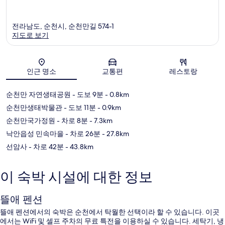
전라남도, 순천시, 순천만길 574-1
지도로 보기
지도
인근 명소
교통편
레스토랑
순천만 자연생태공원
- 도보 9분
- 0.8km
순천만생태박물관
- 도보 11분
- 0.9km
순천만국가정원
- 차로 8분
- 7.3km
낙안읍성 민속마을
- 차로 26분
- 27.8km
선암사
- 차로 42분
- 43.8km
이 숙박 시설에 대한 정보
뜰애 펜션
뜰애 펜션에서의 숙박은 순천에서 탁월한 선택이라 할 수 있습니다. 이곳
에서는 WiFi 및 셀프 주차의 무료 특전을 이용하실 수 있습니다. 세탁기, 냉