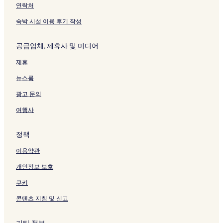
는
지
이
연락처
링
를
지
크
여
를
숙박 시설 이용 후기 작성
는
여
링
는
공급업체, 제휴사 및 미디어
크
링
크
제휴
뉴스룸
광고 문의
여행사
정책
이용약관
개인정보 보호
쿠키
콘텐츠 지침 및 신고