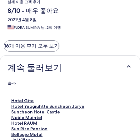
실제 이용 고객 후기
8/10 - 매우 좋아요
2021년 4월 8일
FLORA SUMINA 님, 2박 여행
16개 이용 후기 모두 보기
계속 둘러보기
숙소
H
Hotel Gite
o
H
Hotel Yeogiuhtte Suncheon Jorye
t
o
S
Suncheon Hotel Castle
e
t
u
N
Noble Muintel
l
e
n
o
H
Hotel RAUM
G
l
c
b
o
S
Sun Rise Pension
i
Y
h
l
t
u
B
Bellagio Motel
t
e
e
e
e
n
e
J
Jnj Village