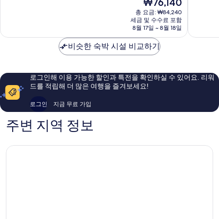
현
₩76,140
시
중
중
재
총 요금: ₩84,240
7.0
7.8
요
세금 및 수수료 포함
점,
점,
금
8월 17일 ~ 8월 18일
좋
좋
₩76,140
아
아
비슷한 숙박 시설 비교하기
요,
요,
이
이
용
용
후
후
로그인해 이용 가능한 할인과 특전을 확인하실 수 있어요. 리워
기
기
드를 적립해 더 많은 여행을 즐겨보세요!
151
383
개
개
로그인
지금 무료 가입
주변 지역 정보