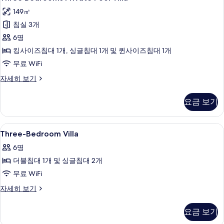
Bedrooms
기
히
149㎡
보
Private
기
침실 3개
Pool
Villa
6명
사
킹사이즈침대 1개, 싱글침대 1개 및 퀸사이즈침대 1개
진
무료 WiFi
모
Three
자세히 보기
Bedrooms
두
Private
보
요금 보기
Pool
기
Villa
자
Three-
고급 침구, 오리/거위털 이불, 객실 내 금
8
세
Three-Bedroom Villa
Bedroom
히
6명
보
Villa
기
더블침대 1개 및 싱글침대 2개
사
무료 WiFi
진
모
Three-
자세히 보기
Bedroom
두
Villa
요금 보기
보
자
세