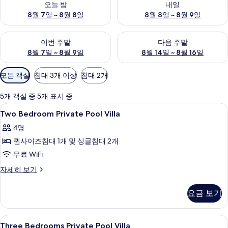
오늘 밤
내일
8월 7일 ~ 8월 8일
8월 8일 ~ 8월 9일
이번 주말 예약 가능 여부 확인, 8월 7일 ~ 8월 9일
다음 주말 예약 가능 여부 확인, 8월
이번 주말
다음 주말
8월 7일 ~ 8월 9일
8월 14일 ~ 8월 16일
객
모든 객실
침대 3개 이상
침대 2개
실
에
5개 객실 중 5개 표시 중
사
Two
실내 수영장, 야외 수영장
10
Two Bedroom Private Pool Villa
용
Bedroom
가
4명
Private
능
퀸사이즈침대 1개 및 싱글침대 2개
Pool
한
Villa
무료 WiFi
필
사
Two
자세히 보기
터
Bedroom
진
Private
모
요금 보기
Pool
두
Villa
자
보
Three
Three Bedrooms Private Pool Vi
7
세
Three Bedrooms Private Pool Villa