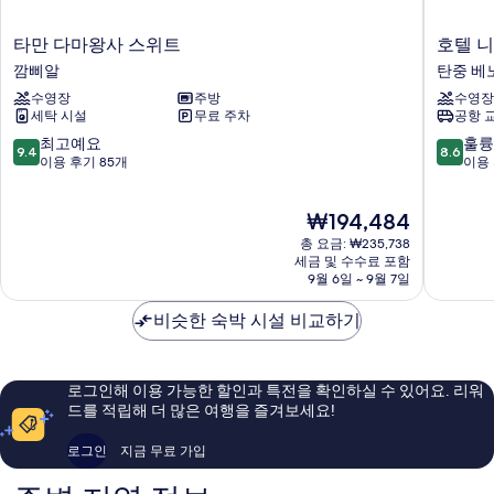
타
호
타만 다마왕사 스위트
호텔 니
만
텔
깜삐알
탄중 베
다
니
수영장
주방
수영장
마
코
세탁 시설
무료 주차
공항 
왕
발
사
리
10
10
최고예요
훌륭
9.4
8.6
스
베
점
점
이용 후기 85개
이용 
위
노
만
만
트
아
점
점
현
₩194,484
깜
비
중
중
재
삐
치
9.4
8.6
총 요금: ₩235,738
요
알
탄
점,
점,
세금 및 수수료 포함
금
9월 6일 ~ 9월 7일
중
최
훌
₩194,484
베
고
륭
비슷한 숙박 시설 비교하기
노
예
해
아
요,
요,
이
이
용
용
로그인해 이용 가능한 할인과 특전을 확인하실 수 있어요. 리워
후
후
드를 적립해 더 많은 여행을 즐겨보세요!
기
기
85
991
로그인
지금 무료 가입
개
개