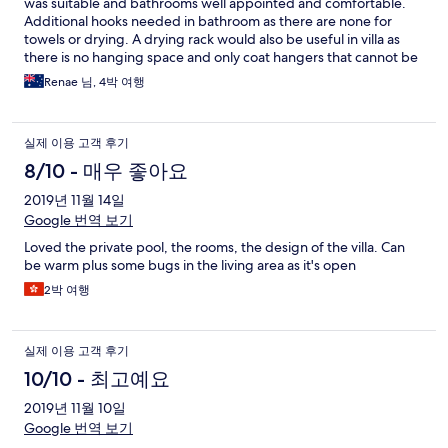
was suitable and bathrooms well appointed and comfortable.
Additional hooks needed in bathroom as there are none for
towels or drying. A drying rack would also be useful in villa as
there is no hanging space and only coat hangers that cannot be
removed from wardrobe. Kitchen use for basic needs only. No
Renae 님, 4박 여행
preparation utensils, knifes or large bowls. Watet filter was
provided. Pool area lovely and water not too much chlorine
which is nice. Pool filter can be switched on and off as preferred
실제 이용 고객 후기
which is handy for noise. Good amount of privacy with 1
bedroom downstairs next to pool and the other upstairs. Care
8/10 - 매우 좋아요
should be taken on internal tiles. As when rains its very slippery.
2019년 11월 14일
Google 번역 보기
Loved the private pool, the rooms, the design of the villa. Can
be warm plus some bugs in the living area as it's open
2박 여행
실제 이용 고객 후기
10/10 - 최고예요
2019년 11월 10일
Google 번역 보기