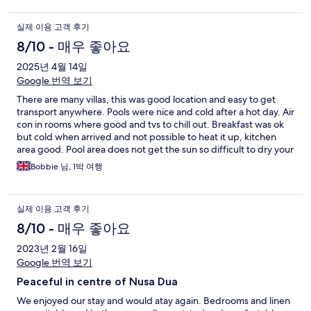
accomodation is worth it !
실제 이용 고객 후기
8/10 - 매우 좋아요
2025년 4월 14일
Google 번역 보기
There are many villas, this was good location and easy to get
transport anywhere. Pools were nice and cold after a hot day. Air
con in rooms where good and tvs to chill out. Breakfast was ok
but cold when arrived and not possible to heat it up, kitchen
area good. Pool area does not get the sun so difficult to dry your
clothes
Bobbie 님, 1박 여행
실제 이용 고객 후기
8/10 - 매우 좋아요
2023년 2월 16일
Google 번역 보기
Peaceful in centre of Nusa Dua
We enjoyed our stay and would atay again. Bedrooms and linen