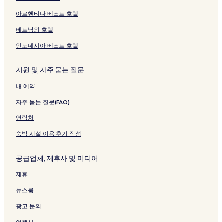
지
여
l
여
u
d
여
i
아르헨티나 베스트 호텔
를
는
i
는
a
e
는
페
여
링
페
링
b
n
링
이
베트남의 호텔
는
크
이
크
y
s
크
지
링
지
I
페
를
인도네시아 베스트 호텔
크
를
H
이
여
여
G
지
는
는
페
를
링
지원 및 자주 묻는 질문
링
이
여
크
내 예약
크
지
는
를
링
자주 묻는 질문(FAQ)
여
크
는
연락처
링
크
숙박 시설 이용 후기 작성
공급업체, 제휴사 및 미디어
제휴
뉴스룸
광고 문의
여행사