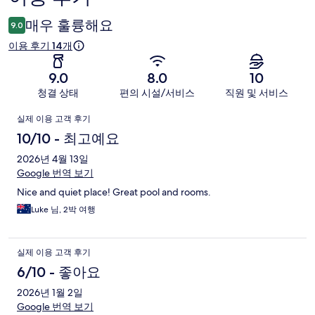
용
매우 훌륭해요
9.0
후
이용 후기 14개
기
9.0
8.0
10
청결 상태
편의 시설/서비스
직원 및 서비스
이
실제 이용 고객 후기
용
10/10 - 최고예요
후
2026년 4월 13일
Google 번역 보기
기
Nice and quiet place! Great pool and rooms.
Luke 님, 2박 여행
실제 이용 고객 후기
6/10 - 좋아요
2026년 1월 2일
Google 번역 보기