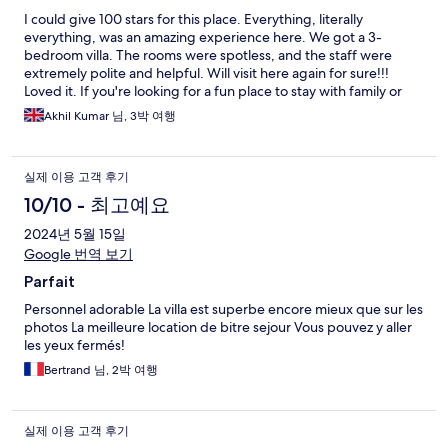
I could give 100 stars for this place. Everything, literally
everything, was an amazing experience here. We got a 3-
bedroom villa. The rooms were spotless, and the staff were
extremely polite and helpful. Will visit here again for sure!!!
Loved it. If you're looking for a fun place to stay with family or
friends without any hassle, I'd recommend this.
Akhil Kumar 님, 3박 여행
실제 이용 고객 후기
10/10 - 최고예요
2024년 5월 15일
Google 번역 보기
Parfait
Personnel adorable La villa est superbe encore mieux que sur les
photos La meilleure location de bitre sejour Vous pouvez y aller
les yeux fermés!
Bertrand 님, 2박 여행
실제 이용 고객 후기