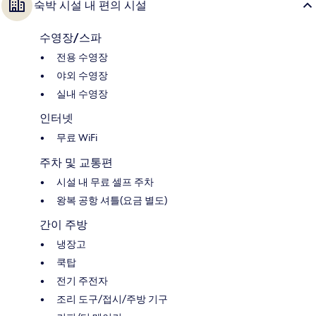
숙박 시설 내 편의 시설
수영장/스파
전용 수영장
야외 수영장
실내 수영장
인터넷
무료 WiFi
주차 및 교통편
시설 내 무료 셀프 주차
왕복 공항 셔틀(요금 별도)
간이 주방
냉장고
쿡탑
전기 주전자
조리 도구/접시/주방 기구