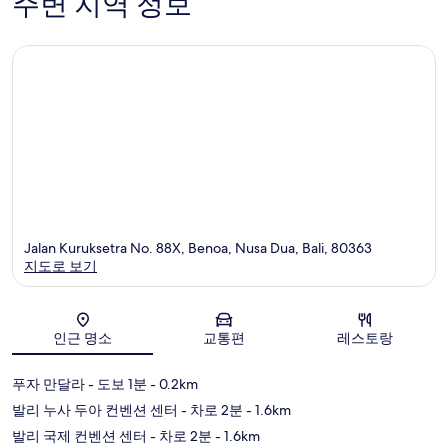
주변 지역 정보
Jalan Kuruksetra No. 88X, Benoa, Nusa Dua, Bali, 80363
지도로 보기
지도
인근 명소
교통편
레스토랑
푸자 만달라
- 도보 1분
- 0.2km
발리 누사 두아 컨벤션 센터
- 차로 2분
- 1.6km
발리 국제 컨벤션 센터
- 차로 2분
- 1.6km