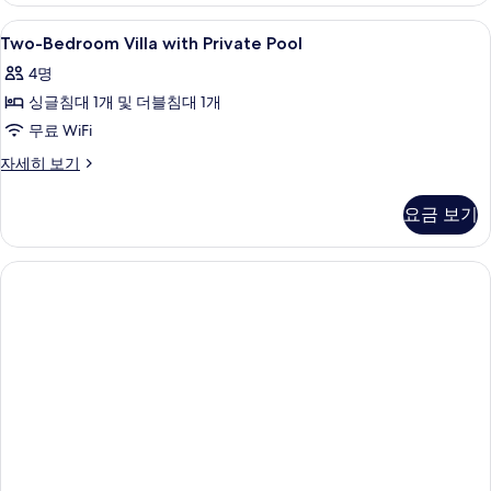
기
히
Two-
고급 침구, 오리/거위털 이불, 객실 내 금
12
보
Two-Bedroom Villa with Private Pool
Bedroom
기
4명
Villa
싱글침대 1개 및 더블침대 1개
with
Private
무료 WiFi
Pool
Two-
자세히 보기
사
Bedroom
Villa
진
요금 보기
with
모
Private
Pool
두
자
보
세
히
기
보
기