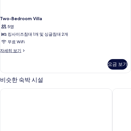
Two-Bedroom Villa
5명
킹사이즈침대 1개 및 싱글침대 2개
무료 WiFi
Two-
자세히 보기
Bedroom
Villa
요금 보기
자
세
히
비슷한 숙박 시설
보
기
타만 다마왕사 스위트
호텔 니코