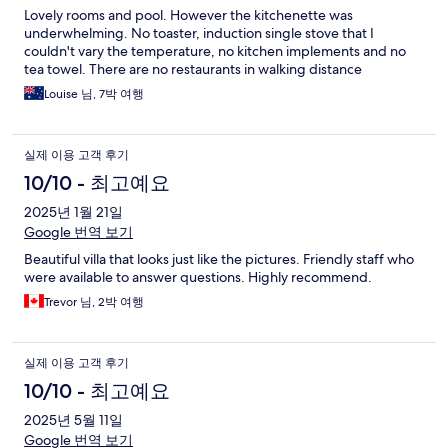
Lovely rooms and pool. However the kitchenette was
underwhelming. No toaster, induction single stove that I
couldn't vary the temperature, no kitchen implements and no
tea towel. There are no restaurants in walking distance
Louise 님, 7박 여행
실제 이용 고객 후기
10/10 - 최고예요
2025년 1월 21일
Google 번역 보기
Beautiful villa that looks just like the pictures. Friendly staff who
were available to answer questions. Highly recommend.
Trevor 님, 2박 여행
실제 이용 고객 후기
10/10 - 최고예요
2025년 5월 11일
Google 번역 보기