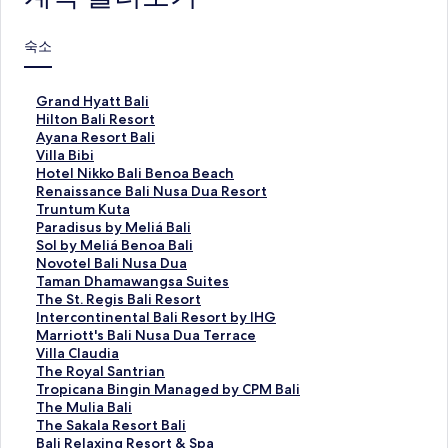
숙소
G
Grand Hyatt Bali
r
H
Hilton Bali Resort
a
i
A
Ayana Resort Bali
n
l
y
V
Villa Bibi
d
t
a
i
H
Hotel Nikko Bali Benoa Beach
H
o
n
l
o
R
Renaissance Bali Nusa Dua Resort
y
n
a
l
t
e
T
Truntum Kuta
a
B
R
a
e
n
r
P
Paradisus by Meliá Bali
t
a
e
B
l
a
u
a
S
Sol by Meliá Benoa Bali
t
l
s
i
N
i
n
r
o
N
Novotel Bali Nusa Dua
B
i
o
b
i
s
t
a
l
o
T
Taman Dhamawangsa Suites
a
R
r
i
k
s
u
d
b
v
a
T
The St. Regis Bali Resort
l
e
t
페
k
a
m
i
y
o
m
h
I
Intercontinental Bali Resort by IHG
i
s
B
이
o
n
K
s
M
t
a
e
n
M
Marriott's Bali Nusa Dua Terrace
페
o
a
지
B
c
u
u
e
e
n
S
t
a
V
Villa Claudia
이
r
l
를
a
e
t
s
l
l
D
t
e
r
i
T
The Royal Santrian
지
t
i
여
l
B
a
b
i
B
h
.
r
r
l
h
T
Tropicana Bingin Managed by CPM Bali
를
페
페
는
i
a
페
y
á
a
a
R
c
i
l
e
r
T
The Mulia Bali
여
이
이
링
B
l
이
M
B
l
m
e
o
o
a
R
o
h
T
The Sakala Resort Bali
는
지
지
크
e
i
지
e
e
i
a
g
n
t
C
o
p
e
h
B
Bali Relaxing Resort & Spa