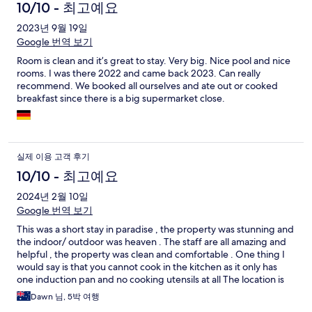
10/10 - 최고예요
2023년 9월 19일
Google 번역 보기
Room is clean and it’s great to stay. Very big. Nice pool and nice
rooms. I was there 2022 and came back 2023. Can really
recommend. We booked all ourselves and ate out or cooked
breakfast since there is a big supermarket close.
실제 이용 고객 후기
10/10 - 최고예요
2024년 2월 10일
Google 번역 보기
This was a short stay in paradise , the property was stunning and
the indoor/ outdoor was heaven . The staff are all amazing and
helpful , the property was clean and comfortable . One thing I
would say is that you cannot cook in the kitchen as it only has
one induction pan and no cooking utensils at all The location is
not near bars or restaurants and so a taxi is required most of the
Dawn 님, 5박 여행
time , but this is not a big problem as the beautiful