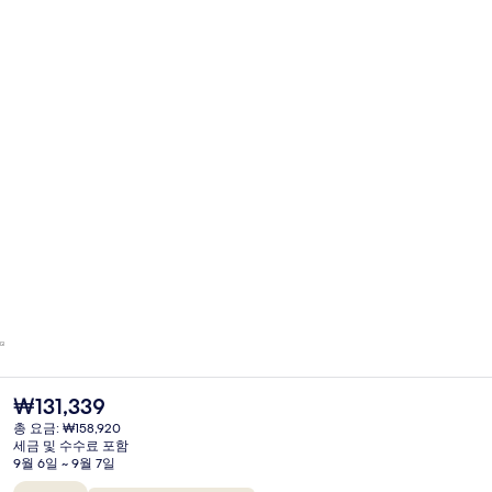
현
₩131,339
재
총 요금: ₩158,920
가
세금 및 수수료 포함
격
9월 6일 ~ 9월 7일
은