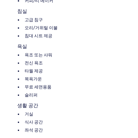
커피/티 메이커
침실
고급 침구
오리/거위털 이불
침대 시트 제공
욕실
욕조 또는 샤워
전신 욕조
타월 제공
목욕가운
무료 세면용품
슬리퍼
생활 공간
거실
식사 공간
좌석 공간