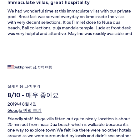
Immaculate villas, great hospitality
We had wonderful time at this immaculate villas with our private
pool. Breakfast was served everyday on time inside the villas
with very decent selections. It os (1 mile) close to Nusa dua
beach, Bali collections, puja mandala temple. Lucia at front desk
was very helpful and attentive. Mayline was readily available and
did great job setting out anniversary dinner at our villa. We were
highly impressed by their hospitality and we ll back for sure.
Deff worth staying while in Nusa dua or Bali.
Sukhpreet 님, 5박 여행
실제 이용 고객 후기
8/10 - 매우 좋아요
2019년 8월 4일
Google 번역 보기
Friendly staff. Huge villa fitted out quite nicely Location is about
25 min out from nusa Dua beach which is walkable because it's
one way to explore town We felt like there were no other hotels
around as we were surrounded by locals and didn't see another