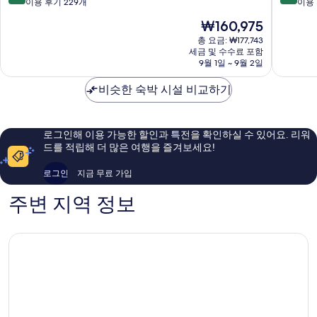
조
구
점
점
이용 후기 229개
이용 
천
좌
만
만
현
₩160,975
점
점
재
중
중
총 요금: ₩177,743
요
세금 및 수수료 포함
9.0
10.0
금
9월 1일 ~ 9월 2일
점,
점,
₩160,975
매
최
비슷한 숙박 시설 비교하기
우
고
훌
예
륭
요,
해
이
로그인해 이용 가능한 할인과 특전을 확인하실 수 있어요. 리워
요,
용
드를 적립해 더 많은 여행을 즐겨보세요!
이
후
용
기
로그인
지금 무료 가입
후
472
기
개
주변 지역 정보
229
개