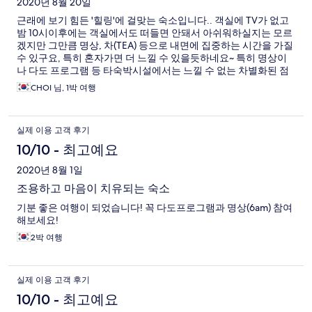
2020년 8월 20일
근래에 보기 힘든 '힐링'에 걸맞는 숙소입니다.. 객실에 TV가 없고
밤 10시이후에는 객실에서도 떠들면 안돼서 아쉬워하실지는 모르
겠지만 그만큼 명상, 차(TEA) 등으로 내면에 집중하는 시간을 가질
수 있구요, 특히 혼자가면 더 느낄 수 있을듯하네요~ 특히 명상이
나 다도 프로그램 등 타숙박시설에서는 느낄 수 없는 차별화된 점
이 매력적입니다.. 혼자 or 가족끼리 조용하게 보내기 최적화된 곳
CHOI 님, 1박 여행
입니다
실제 이용 고객 후기
10/10 - 최고예요
2020년 8월 1일
조용하고 마음이 치유되는 숙소
기분 좋은 여행이 되었습니다! 꼭 다도프로그램과 명상(6am) 참여
해보세요!
2박 여행
실제 이용 고객 후기
10/10 - 최고예요