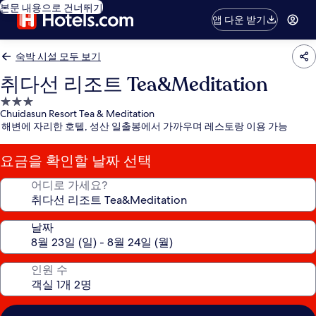
본문 내용으로 건너뛰기
앱 다운 받기
숙박 시설 모두 보기
취다선 리조트 Tea&Meditation
3.0
Chuidasun Resort Tea & Meditation
성
해변에 자리한 호텔, 성산 일출봉에서 가까우며 레스토랑 이용 가능
급
숙
요금을 확인할 날짜 선택
박
시
어디로 가세요?
설
날짜
인원 수