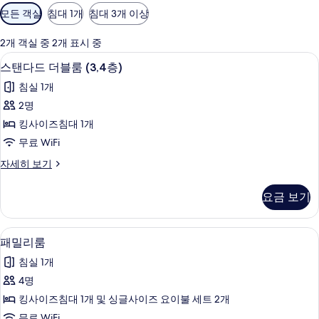
객
모든 객실
침대 1개
침대 3개 이상
실
에
2개 객실 중 2개 표시 중
사
스탠다드 더블룸 (3,4층) | 방음 설비, 무료
스
12
스탠다드 더블룸 (3,4층)
용
탠
가
침실 1개
다
능
2명
드
한
킹사이즈침대 1개
더
필
무료 WiFi
터
블
스
자세히 보기
룸
탠
(3,4
다
요금 보기
드
층)
더
사
블
패밀리룸 | 방음 설비, 무료 WiFi
패
11
룸
진
패밀리룸
밀
(3,4
모
침실 1개
층)
리
두
자
4명
룸
세
보
킹사이즈침대 1개 및 싱글사이즈 요이불 세트 2개
히
사
기
보
무료 WiFi