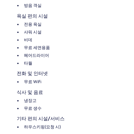
방음 객실
욕실 편의 시설
전용 욕실
샤워 시설
비데
무료 세면용품
헤어드라이어
타월
전화 및 인터넷
무료 WiFi
식사 및 음료
냉장고
무료 생수
기타 편의 시설/서비스
하우스키핑(요청 시)