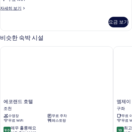
진
기
패
자세히 보기
모
밀
두
리
요금 보기
룸
보
자
기
세
비슷한 숙박 시설
히
보
에코랜드 호텔
엠제이 
기
에
엠
에코랜드 호텔
엠제이
코
제
조천
구좌
랜
이
수영장
무료 주차
무료 
드
리
무료 WiFi
레스토랑
무료 W
호
조
텔
트
10
10
매우 훌륭해요
최고
9.0
10