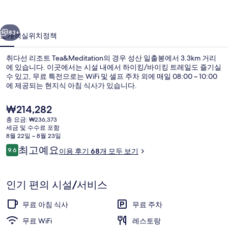
Tea&Meditation
이전
다음
의
83+
소개
객실
위치
정책
사
취다선 리조트 Tea&Meditation의 경우 성산 일출봉에서 3.3km 거리
진
에 있습니다. 이곳에서는 시설 내에서 하이킹/바이킹 트레일도 즐기실
갤
수 있고, 무료 특전으로는 WiFi 및 셀프 주차 외에 매일 08:00 ~ 10:00
에 제공되는 현지식 아침 식사가 있습니다.
러
현
₩214,282
리
재
총 요금: ₩236,373
가
세금 및 수수료 포함
격
8월 22일 ~ 8월 23일
스탠다드 더블룸 (3,4층) | 방음 설비, 무료
은
이
최고예요
9.6
이용 후기 68개 모두 보기
₩214,282
10점 만점 중 9.6점.
용
후
기
인기 편의 시설/서비스
무료 아침 식사
무료 주차
무료 WiFi
레스토랑