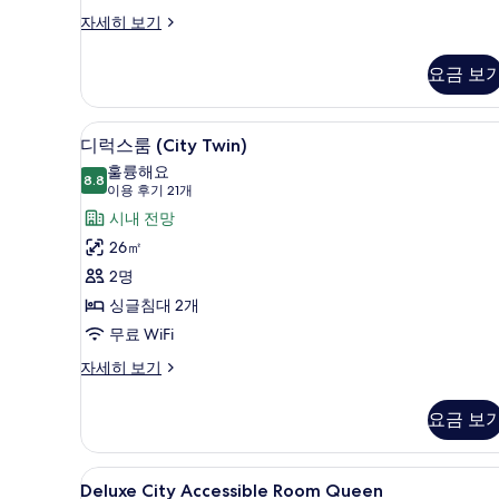
두
One
자세히 보기
보
Bedroom
기
Opera
요금 보
Club
Suite
자
고급 침구, 필로우탑 침대, 미니바
디
5
세
디럭스룸 (City Twin)
럭
히
훌륭해요
보
8.8
8.8점 만점 중 10점
스
(이
이용 후기 21개
기
용
룸
시내 전망
후
(City
26㎡
기
Twin)
2명
21
사
싱글침대 2개
개)
진
무료 WiFi
모
디
자세히 보기
두
럭
스
보
요금 보
룸
기
(City
Twin)
Deluxe
고급 침구, 필로우탑 침대, 미니바
5
자
Deluxe City Accessible Room Queen