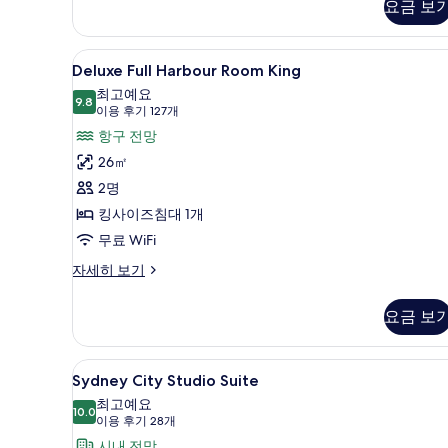
요금 보
세
히
보
Deluxe
고급 침구, 필로우탑 침대, 미니바
6
기
Deluxe Full Harbour Room King
Full
최고예요
Harbour
9.8
9.8점 만점 중 10점
(이
이용 후기 127개
Room
용
항구 전망
King
후
26㎡
사
기
2명
진
127
킹사이즈침대 1개
개)
모
무료 WiFi
두
Deluxe
자세히 보기
보
Full
기
Harbour
요금 보
Room
King
자
Sydney
고급 침구, 필로우탑 침대, 미니바
5
세
Sydney City Studio Suite
City
히
최고예요
보
Studio
10.0
10.0점 만점 중 10점
(이
이용 후기 28개
기
Suite
용
시내 전망