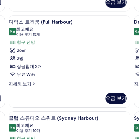
기
요금 보기
세
기
히
보
, 객실 내 금고
디럭스 트윈룸 (Full Harbour) | 고급
D
디
5
기
디럭스 트윈룸 (Full Harbour)
De
Pa
럭
최고예요
9.6
H
9.
9.6점 만점 중 10점
스
(이
이용 후기 15개
R
용
트
항구 전망
K
후
윈
26㎡
기
룸
2명
15
(Full
싱글침대 2개
개)
Harbour)
무료 WiFi
사
디
De
자세히 보기
자
진
럭
Pa
스
Ha
모
기
요금 보기
트
R
두
윈
Ki
룸
자
보
, 객실 내 금고
클럽 스튜디오 스위트 (Sydney Harbou
S
클
14
(Full
세
클럽 스튜디오 스위트 (Sydney Harbour)
S
기
O
럽
Harbour)
히
최고예요
자
9.6
보
S
10
9.6점 만점 중 10점
스
(이
이용 후기 10개
세
기
C
용
항구 전망