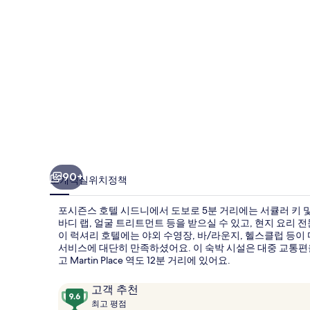
드
니
의
사
진
갤
러
리
90+
소개
객실
위치
정책
포시즌스 호텔 시드니에서 도보로 5분 거리에는 서큘러 키 
바디 랩, 얼굴 트리트먼트 등을 받으실 수 있고, 현지 요리 전문의
이 럭셔리 호텔에는 야외 수영장, 바/라운지, 헬스클럽 등이
서비스에 대단히 만족하셨어요. 이 숙박 시설은 대중 교통편을 
고 Martin Place 역도 12분 거리에 있어요.
이
10
고객 추천
용
최
점
최고 평점