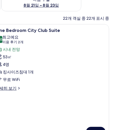
8월 21일 ~ 8월 23일
22개 객실 중 22개 표시 중
ne
고급 침구, 필로우탑 침대, 미니바, 객실 내 금고
5
ne Bedroom City Club Suite
edroom
최고예요
ity
.0
10.0점 만점 중 10점
(이
이용 후기 2개
lub
용
시내 전망
uite
후
53㎡
사
기
4명
진
2
킹사이즈침대 1개
개)
모
무료 WiFi
두
ne
세히 보기
보
edroom
기
ty
ub
ite