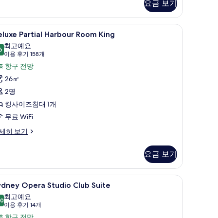
요금 보기
 침구, 필로우탑 침대, 미니바, 객실 내 금고
eluxe
고급 침구, 필로우탑 침대, 미니바, 객실 내 금고
5
luxe Partial Harbour Room King
rtial
최고예요
arbour
6
9.6점 만점 중 10점
(이
이용 후기 158개
oom
용
항구 전망
ing
후
26㎡
사
기
2명
진
158
킹사이즈침대 1개
개)
모
무료 WiFi
두
luxe
세히 보기
보
rtial
기
rbour
요금 보기
oom
ng
r) | 고급 침구, 필로우탑 침대, 미니바, 객실 내 금고
ydney
고급 침구, 필로우탑 침대, 미니바, 객실 내 금고
7
ydney Opera Studio Club Suite
pera
최고예요
tudio
.0
10.0점 만점 중 10점
(이
이용 후기 14개
lub
용
항구 전망