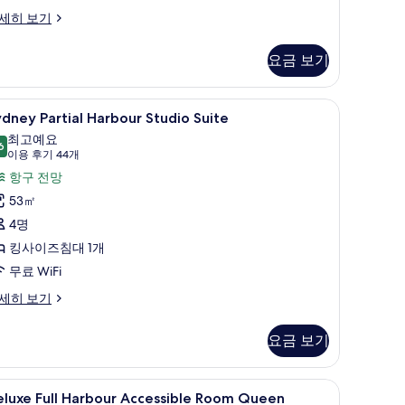
사
세히 보기
진
모
요금 보기
두
보
 내 금고
ydney
고급 침구, 필로우탑 침대, 미니바, 객실 내 금고
5
artial
dney Partial Harbour Studio Suite
기
rtial
rbour)
최고예요
arbour
6
9.6점 만점 중 10점
(이
이용 후기 44개
tudio
용
항구 전망
uite
후
53㎡
사
기
4명
진
44
킹사이즈침대 1개
개)
모
무료 WiFi
두
dney
세히 보기
보
rtial
기
rbour
요금 보기
udio
ite
 내 금고
eluxe
고급 침구, 필로우탑 침대, 미니바, 객실 내 금고
5
eluxe Full Harbour Accessible Room Queen