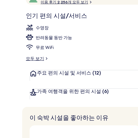
고
이용 후기 2,256개 모두 보기
후
만
Sydney Ope
기
점
평
인기 편의 시설/서비스
중
점
9.6
수영장
점,
고
반려동물 동반 가능
객
무료 WiFi
추
천
모두 보기
주요 편의 시설 및 서비스
(12)
가족 여행객을 위한 편의 시설
(6)
이 숙박 시설을 좋아하는 이유