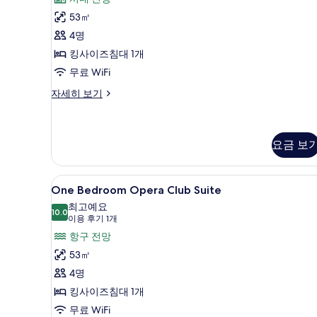
사
후
53㎡
진
기
4명
28
모
킹사이즈침대 1개
개)
두
무료 WiFi
보
Sydney
자세히 보기
기
City
Studio
Suite
자
요금 보
세
히
One
고급 침구, 필로우탑 침대, 미니바
보
5
One Bedroom Opera Club Suite
기
Bedroom
최고예요
Opera
10.0
10.0점 만점 중 10점
(이
이용 후기 1개
Club
용
항구 전망
Suite
후
53㎡
사
기
4명
진
1
킹사이즈침대 1개
개)
모
무료 WiFi