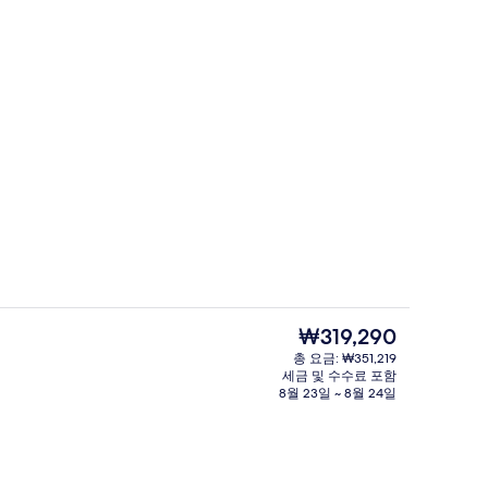
로비 라운지
 - 제출자 sleepingbeautytravels
현
₩319,290
재
총 요금: ₩351,219
가
세금 및 수수료 포함
스위트 (Sydney Harbour) | 객실에서 보이는 전망
로비 라운지
격
8월 23일 ~ 8월 24일
은
₩319,290