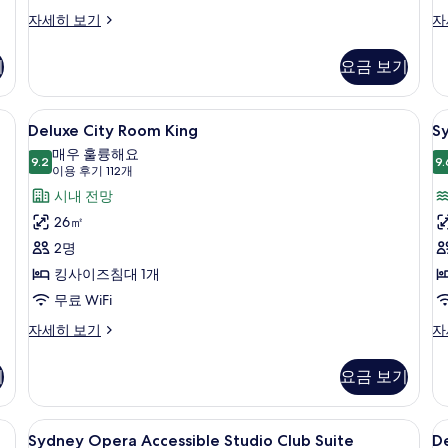
모
One
디
자세히 보기
자
두
Bedroom
럭
보
Full
스
기
요금 보기
Harbour
트
기
Club
윈
Suite
룸
, 객실 내 금고
Deluxe
고급 침구, 필로우탑 침대, 미니바, 객실
S
5
자
(P
Deluxe City Room King
Sy
City
Pa
세
Ha
매우 훌륭해요
히
Room
9.2
자
H
9.
9.2점 만점 중 10점
(이
이용 후기 112개
보
세
King
S
용
시내 전망
기
히
S
사
후
보
26㎡
기
진
기
2명
112
모
킹사이즈침대 1개
개)
두
무료 WiFi
보
Deluxe
Sy
자세히 보기
자
기
City
Pa
Room
Ha
기
요금 보기
King
St
자
Su
세
자
, 객실 내 금고
Sydney
고급 침구, 필로우탑 침대, 미니바, 객실
D
7
히
세
Sydney Opera Accessible Studio Club Suite
D