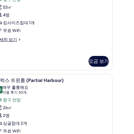
uite
후
53㎡
사
기
4명
진
14
킹사이즈침대 1개
개)
모
무료 WiFi
두
dney
세히 보기
보
pera
기
udio
ub
ite
요금 보기
 Suite | 고급 침구, 필로우탑 침대, 미니바, 객실 내 금고
디럭스 트윈룸 (Partial Harbour) | 고급 침
디
6
럭스 트윈룸 (Partial Harbour)
럭
매우 훌륭해요
2
9.2점 만점 중 10점
스
(이
이용 후기 30개
용
트
항구 전망
후
윈
26㎡
기
룸
2명
30
artial
싱글침대 2개
개)
arbour)
무료 WiFi