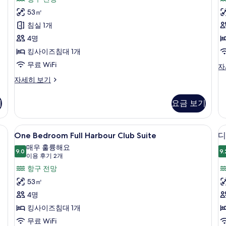
튜
히
S
후
보
디
53㎡
기
기
오
침실 1개
10
스
4명
개)
위
킹사이즈침대 1개
트
무료 WiFi
Sy
자
O
(Sydney
클
자세히 보기
St
럽
Harbour)
Cl
스
사
Su
기
요금 보기
튜
자
진
디
세
오
모
, 객실 내 금고
One
One Bedroom Full Harbour Club
히
6
스
One Bedroom Full Harbour Club Suite
디
보
두
Bedroom
위
매우 훌륭해요
기
트
Full
9.0
9.
보
9.0점 만점 중 10점
(이
이용 후기 2개
(Sydney
Harbour
기
용
항구 전망
Harbour)
Club
후
자
53㎡
Suite
세
기
4명
히
사
2
보
(P
킹사이즈침대 1개
개)
진
기
H
무료 WiFi