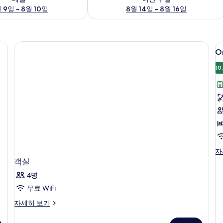
 9일 ~ 8월 10일
8월 14일 ~ 8월 16일
O
O
B
C
10
C
S
O
자
B
객실
Ci
4명
Cl
Su
무료 WiFi
자
객
자세히 보기
세
실
히
자
보