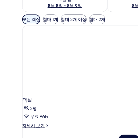
8월 8일 ~ 8월 9일
8월
객
모든 객실
침대 1개
침대 3개 이상
침대 2개
실
에
사
용
가
능
한
필
터
객실
3명
무료 WiFi
객
자세히 보기
실
자