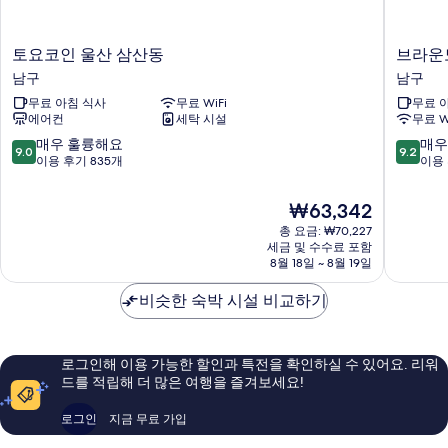
진
자
세
모
히
토
브
두
토요코인 울산 삼산동
브라운
보
요
라
남구
남구
보
기
코
운
무료 아침 식사
무료 WiFi
무료 
기
인
도
에어컨
세탁 시설
무료 W
울
트
산
장
10
10
매우 훌륭해요
매우
9.0
9.2
삼
생
점
점
이용 후기 835개
이용 
산
포
만
만
동
점
점
점
현
₩63,342
남
남
중
중
재
구
총 요금: ₩70,227
구
9.0
9.2
요
세금 및 수수료 포함
점,
점,
금
8월 18일 ~ 8월 19일
매
매
₩63,342
우
우
비슷한 숙박 시설 비교하기
훌
훌
륭
륭
해
해
요,
요,
로그인해 이용 가능한 할인과 특전을 확인하실 수 있어요. 리워
이
이
드를 적립해 더 많은 여행을 즐겨보세요!
용
용
후
후
로그인
지금 무료 가입
기
기