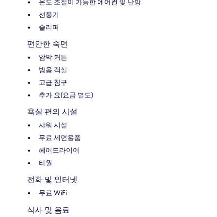
온도 조절이 가능한 에어컨 및 난방
선풍기
슬리퍼
편안한 숙면
암막 커튼
방음 객실
고급 침구
추가 요(요금 별도)
욕실 편의 시설
샤워 시설
무료 세면용품
헤어드라이어
타월
전화 및 인터넷
무료 WiFi
식사 및 음료