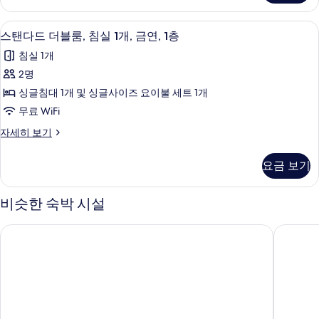
는
더
트
블
스탠다드 더블룸, 침실 1개, 금연, 1층 | 
스
16
룸
스탠다드 더블룸, 침실 1개, 금연, 1층
윈
탠
또
룸
침실 1개
는
다
트
사
2명
드
윈
진
싱글침대 1개 및 싱글사이즈 요이불 세트 1개
룸
더
자
모
무료 WiFi
블
세
두
스
자세히 보기
히
룸,
탠
보
보
침
다
기
요금 보기
기
드
실
더
1
블
비슷한 숙박 시설
룸,
개,
침
금
토요코인 울산 삼산동
브라운도
실
연,
1
개,
1
금
층
연,
1
사
층