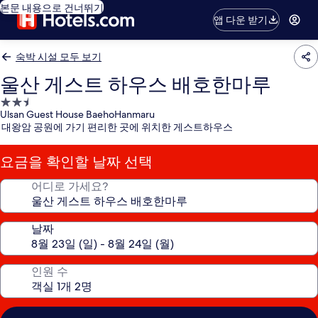
본문 내용으로 건너뛰기
앱 다운 받기
숙박 시설 모두 보기
울산 게스트 하우스 배호한마루
2.5
Ulsan Guest House BaehoHanmaru
성
대왕암 공원에 가기 편리한 곳에 위치한 게스트하우스
급
숙
요금을 확인할 날짜 선택
박
시
어디로 가세요?
설
날짜
인원 수