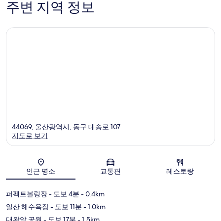
835
227
주변 지역 정보
개
개
44069, 울산광역시, 동구 대송로 107
지도로 보기
지도
인근 명소
교통편
레스토랑
퍼펙트볼링장
- 도보 4분
- 0.4km
일산 해수욕장
- 도보 11분
- 1.0km
대왕암 공원
- 도보 17분
- 1.5km