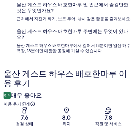
울산 게스트 하우스 배호한마루 및 인근에서 즐길만한
것은 무엇인가요?
근처에서 자전거 타기, 보트 투어, 낚시 같은 활동을 즐겨보세요.
울산 게스트 하우스 배호한마루 주변에는 무엇이 있나
요?
울산 게스트 하우스 배호한마루에서 걸어서 13분이면 일산 해수
욕장, 18분이면 대왕암 공원에 가실 수 있습니다.
울산 게스트 하우스 배호한마루 이
이
용 후기
용
후
매우 좋아요
8.4
기
이용 후기 21개
7.6
8.0
7.8
청결 상태
위치
직원 및 서비스