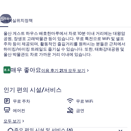
우
이전
다음
스
58+
소개
객실
위치
정책
배
울산 게스트 하우스 배호한마루에서 차로 10분 이내 거리에는 대왕암
호
공원, 장생포 고래박물관 등이 있습니다. 무료 특전으로 WiFi 및 셀프
주차 등이 제공되며, 활동적인 즐길거리를 원하시는 분들은 근처에서
한
하이킹/바이킹 트레일도 즐기실 수 있습니다. 또한, 태화강대공원 및
마
울산 박물관도 차로 가까운 거리 이내에 있습니다.
루
이
매우 좋아요
8.4
이용 후기 21개 모두 보기
10점 만점 중 8.4점.
의
용
후
어린이 즐길거리
사
기
인기 편의 시설/서비스
진
갤
무료 주차
무료 WiFi
러
에어컨
금연
리
모두 보기
주요 편의 시설 및 서비스
(6)