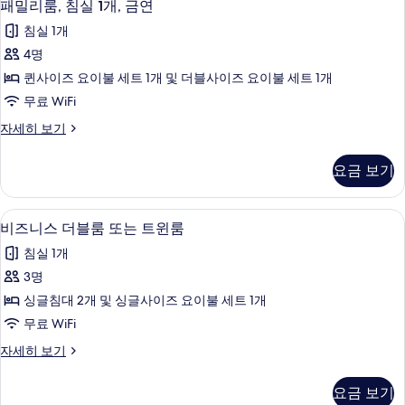
10
패밀리룸, 침실 1개, 금연
용
밀
가
침실 1개
리
능
4명
룸,
한
퀸사이즈 요이불 세트 1개 및 더블사이즈 요이불 세트 1개
침
필
무료 WiFi
터
실
패
자세히 보기
1
밀
개,
리
요금 보기
룸,
금
침
연
실
비즈니스 더블룸 또는 트윈룸 | 1 개의 침
비
14
1
사
비즈니스 더블룸 또는 트윈룸
즈
개,
진
침실 1개
금
니
모
연
3명
스
자
두
싱글침대 2개 및 싱글사이즈 요이불 세트 1개
세
더
보
히
무료 WiFi
블
보
기
비
자세히 보기
기
룸
즈
또
니
요금 보기
스