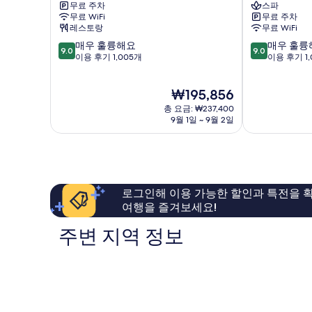
무료 주차
스파
씨
이
무료 WiFi
무료 주차
사
시
레스토랑
무료 WiFi
이
가
10
10
매우 훌륭해요
매우 훌륭
드
키
9.0
9.0
점
점
이용 후기 1,005개
이용 후기 1,
호
지
만
만
텔
마
점
점
가
이
현
₩195,856
중
중
비
시
재
9.0
9.0
라
총 요금: ₩237,400
가
요
점,
점,
9월 1일 ~ 9월 2일
키
금
매
매
₩195,856
우
우
훌
훌
륭
륭
해
해
로그인해 이용 가능한 할인과 특전을 확
요,
요,
여행을 즐겨보세요!
이
이
용
용
주변 지역 정보
후
후
기
기
1,005
1,004
개
개