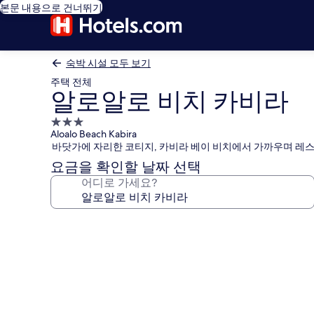
본문 내용으로 건너뛰기
숙박 시설 모두 보기
주택 전체
알로알로 비치 카비라
3.0
Aloalo Beach Kabira
성
바닷가에 자리한 코티지, 카비라 베이 비치에서 가까우며 레
급
요금을 확인할 날짜 선택
숙
어디로 가세요?
박
시
설
알
로
알
로