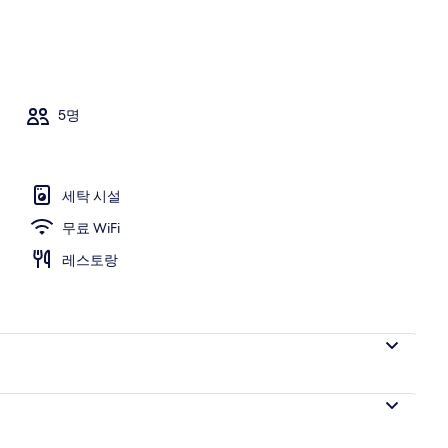
5명
세탁 시설
무료 WiFi
레스토랑