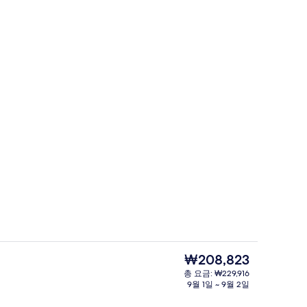
레스토랑
현
₩208,823
재
총 요금: ₩229,916
가
9월 1일 ~ 9월 2일
차
발코니 전망
격
은