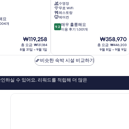
티
수영장
무료 WiFi
넨
레스토랑
탈
에어컨
해요
이
004개
10
시
매우 훌륭해요
9.2
점
가
이용 후기 1,001개
만
키
현
현
₩119,258
₩358,970
점
리
재
재
중
총 요금: ₩131,184
조
총 요금: ₩446,203
요
요
8월 31일 ~ 9월 1일
9월 8일 ~ 9월 9일
9.2
트
금
금
점,
바
₩119,258
₩358,970
비슷한 숙박 시설 비교하기
매
이
우
IHG
훌
마
륭
에
인하실 수 있어요. 리워드를 적립해 더 많은
해
사
요,
토
이
용
후
기
1,001
개