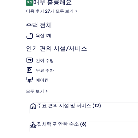
이
매우 훌륭해요
9.2
10점 만점 중 9.2점.
용
이용 후기 27개 모두 보기
후
기
주택 전체
외관
욕실 1개
인기 편의 시설/서비스
간이 주방
무료 주차
에어컨
모두 보기
주요 편의 시설 및 서비스
(12)
집처럼 편안한 숙소
(6)