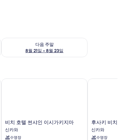
~ 8월 16일
다음 주말 예약 가능 여부 확인, 8월 21일 ~ 8월 23일
다음 주말
8월 21일 ~ 8월 23일
이 IHG
비치 호텔 썬샤인 이시가키지마
후사키 비치 리조트 호텔
비
후
비치 호텔 썬샤인 이시가키지마
후사키 비치 리조트 호
치
사
신카와
신카와
호
키
수영장
수영장
텔
비