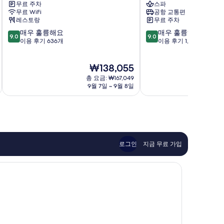
무료 주차
스파
썬
치
무료 WiFi
공항 교통편
샤
리
레스토랑
무료 주차
인
조
10
10
매우 훌륭해요
매우 훌륭해요
이
트
9.0
9.0
점
점
이용 후기 636개
이용 후기 1,002개
시
호
만
만
가
텔
점
점
키
&
현
₩138,055
중
중
지
빌
재
9.0
9.0
마
총 요금: ₩167,049
라
요
점,
점,
9월 7일 ~ 9월 8일
신
신
금
매
매
카
카
₩138,055
우
우
와
와
훌
훌
륭
륭
해
해
요,
요,
로그인
지금 무료 가입
이
이
용
용
후
후
기
기
636
1,002
개
개