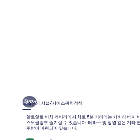
비
치
카
비
라
의
사
진
갤
러
리
53+
소개
편의 시설/서비스
위치
정책
알로알로 비치 카비라에서 차로 5분 거리에는 카비라 베이 
스노클링도 즐기실 수 있습니다. 테라스 및 정원 같은 기타 
주방이 마련되어 있습니다.