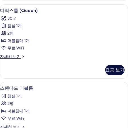
보
세
고급 침구, 오리/거위털 이불, 방음 설비, 
디
7
히
디럭스룸 (Queen)
기
럭
보
30㎡
기
스
침실 1개
룸
2명
(Queen)
더블침대 1개
사
무료 WiFi
진
디
자세히 보기
모
럭
두
스
요금 보기
룸
보
(Queen)
기
자
고급 침구, 오리/거위털 이불, 방음 설비, 
스
17
세
스탠다드 더블룸
탠
히
침실 1개
보
다
기
2명
드
더블침대 1개
더
무료 WiFi
블
스
자세히 보기