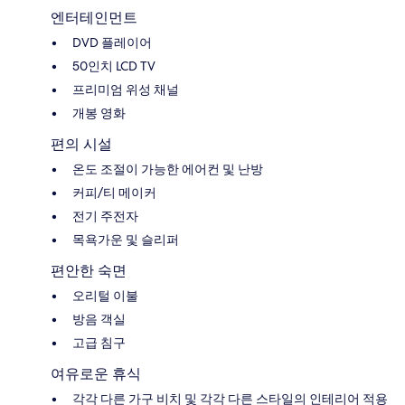
엔터테인먼트
DVD 플레이어
50인치 LCD TV
프리미엄 위성 채널
개봉 영화
편의 시설
온도 조절이 가능한 에어컨 및 난방
커피/티 메이커
전기 주전자
목욕가운 및 슬리퍼
편안한 숙면
오리털 이불
방음 객실
고급 침구
여유로운 휴식
각각 다른 가구 비치 및 각각 다른 스타일의 인테리어 적용