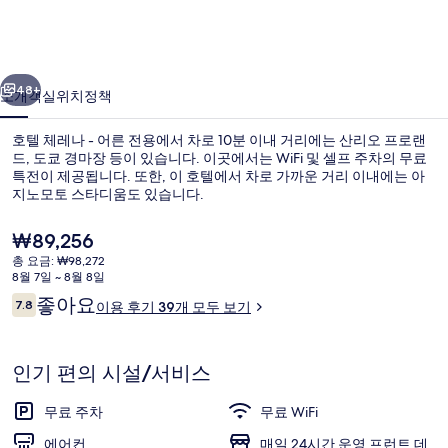
-
어
이전
다음
른
48+
소개
객실
위치
정책
전
호텔 체레나 - 어른 전용에서 차로 10분 이내 거리에는 산리오 프로랜
용
드, 도쿄 경마장 등이 있습니다. 이곳에서는 WiFi 및 셀프 주차의 무료
의
특전이 제공됩니다. 또한, 이 호텔에서 차로 가까운 거리 이내에는 아
지노모토 스타디움도 있습니다.
사
현
₩89,256
진
재
총 요금: ₩98,272
갤
가
8월 7일 ~ 8월 8일
격
이
좋아요
러
7.8
외관
이용 후기 39개 모두 보기
은
10점 만점 중 7.8점.
용
₩89,256
리
후
기
인기 편의 시설/서비스
무료 주차
무료 WiFi
에어컨
매일 24시간 운영 프런트 데