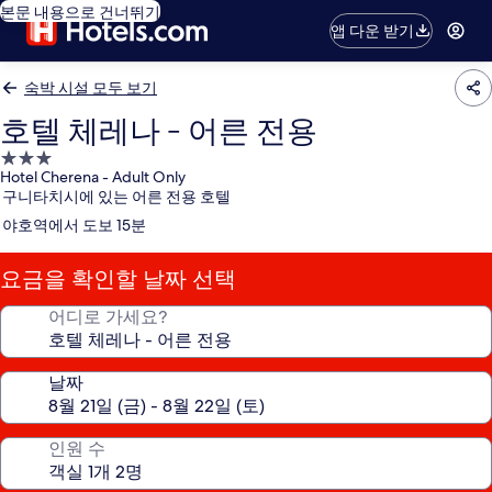
본문 내용으로 건너뛰기
앱 다운 받기
숙박 시설 모두 보기
호텔 체레나 - 어른 전용
3.0
Hotel Cherena - Adult Only
성
구니타치시에 있는 어른 전용 호텔
급
야호역에서 도보 15분
숙
박
요금을 확인할 날짜 선택
시
설
어디로 가세요?
날짜
인원 수