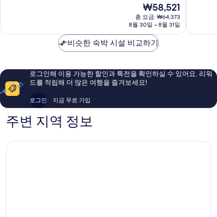
점
점
현
₩58,521
치
중
중
재
카
총 요금: ₩64,373
8.6
9.4
요
8월 30일 ~ 8월 31일
와
점,
점,
금
니
훌
최
₩58,521
비슷한 숙박 시설 비교하기
시
륭
고
키
해
예
초
요,
요,
이
이
로그인해 이용 가능한 할인과 특전을 확인하실 수 있어요. 리워
용
용
드를 적립해 더 많은 여행을 즐겨보세요!
후
후
기
기
로그인
지금 무료 가입
1,002
780
개
개
주변 지역 정보