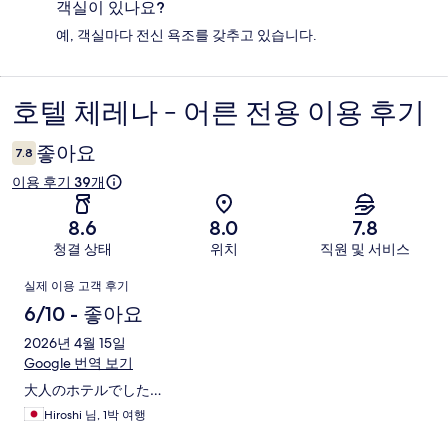
객실이 있나요?
예, 객실마다 전신 욕조를 갖추고 있습니다.
호텔 체레나 - 어른 전용 이용 후기
이
용
좋아요
7.8
후
이용 후기 39개
기
8.6
8.0
7.8
청결 상태
위치
직원 및 서비스
이
실제 이용 고객 후기
용
6/10 - 좋아요
후
2026년 4월 15일
Google 번역 보기
기
大人のホテルでした…
Hiroshi 님, 1박 여행