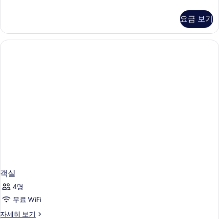
실
자
요금 보기
세
히
보
기
객실
4명
무료 WiFi
객
자세히 보기