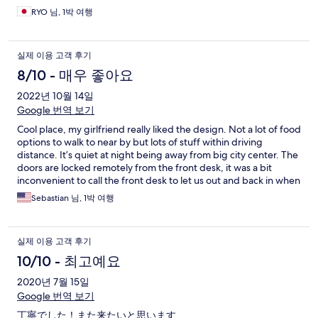
RYO 님, 1박 여행
실제 이용 고객 후기
8/10 - 매우 좋아요
2022년 10월 14일
Google 번역 보기
Cool place, my girlfriend really liked the design. Not a lot of food
options to walk to near by but lots of stuff within driving
distance. It’s quiet at night being away from big city center. The
doors are locked remotely from the front desk, it was a bit
inconvenient to call the front desk to let us out and back in when
we wanted to go get food. But overall a good stay.
Sebastian 님, 1박 여행
실제 이용 고객 후기
10/10 - 최고예요
2020년 7월 15일
Google 번역 보기
丁寧でした！また来たいと思います