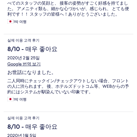
べてのスタッフの笑顔と、 接客の姿勢がすごく好感を持てまし
た。 アメニティ類も、細かな心づかいが、感じられ、 とても便
利です！！ スタッフの皆様へ！ありがとうございました。
1박 여행
실제 이용 고객 후기
8/10 - 매우 좋아요
2020년 2월 25일
Google 번역 보기
お世話になりました。
二人同時にチェックイン/チェックアウトしない場合、フロント
の人に渋られます。 後、ホテルズドットコム等、WEBからの予
約にはシステムが馴染んでいない印象です。
1박 여행
실제 이용 고객 후기
8/10 - 매우 좋아요
2020년 1월 5일