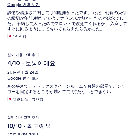
Google 번역 보기
設備や清潔さに関しては問題無かったです。 ただ、朝食の受付
の締切が午前3時だというアナウンスが無かったのが残念でし
た。 予約して入ったのでフロントで教えてくれるか、 入室して
すぐに判るようにしておいてもらえたら良かった。
1박 여행
실제 이용 고객 후기
4/10 - 보통이에요
2019년 11월 24일
Google 번역 보기
あの狭さで、デラックスクイーンルーム？普通の部屋で、シャ
ワーを固定するところが壊れてて‼️持たないとできない
ひさし 님, 1박 여행
실제 이용 고객 후기
10/10 - 최고예요
2019년 9월 20일