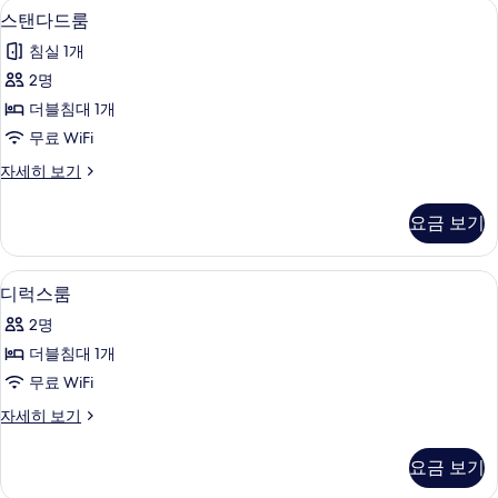
스탠다드룸 | 고급 침구, 오리/거위털 이불,
스
16
스탠다드룸
탠
침실 1개
다
2명
드
더블침대 1개
룸
무료 WiFi
사
스
자세히 보기
진
탠
모
다
요금 보기
드
두
룸
보
자
고급 침구, 오리/거위털 이불, 방음 설비, 
디
11
세
디럭스룸
기
럭
히
2명
보
스
기
더블침대 1개
룸
무료 WiFi
사
디
자세히 보기
진
럭
모
스
요금 보기
룸
두
자