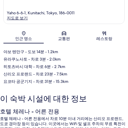
Yaho 6-6-1, Kunitachi, Tokyo, 186-0011
지도로 보기
지도
인근 명소
교통편
레스토랑
야보 텐만구
- 도보 14분
- 1.2km
유라쿠노사토
- 차로 3분
- 2.0km
히토츠바시 대학
- 차로 6분
- 2.7km
산리오 프로랜드
- 차로 23분
- 7.5km
요코타 공군기지
- 차로 31분
- 15.3km
이 숙박 시설에 대한 정보
호텔 체레나 - 어른 전용
호텔 체레나 - 어른 전용에서 차로 10분 이내 거리에는 산리오 프로랜드,
도쿄 경마장 등이 있습니다. 이곳에서는 WiFi 및 셀프 주차의 무료 특전이