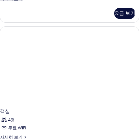
룸
탠
사
다
요금 보기
드
진
더
모
블
룸
두
자
보
세
히
기
보
기
객실
4명
무료 WiFi
객
자세히 보기