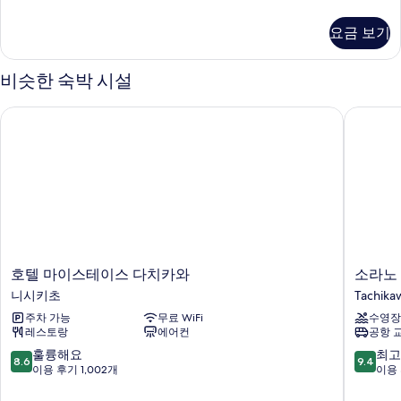
실
자
요금 보기
세
히
보
비슷한 숙박 시설
기
호텔 마이스테이스 다치카와
소라노 
호
소
호텔 마이스테이스 다치카와
소라노
텔
라
니시키초
Tachika
마
노
주차 가능
무료 WiFi
수영장
이
호
레스토랑
에어컨
공항 
스
텔
테
Tachika
10
10
훌륭해요
최고
8.6
9.4
이
점
점
이용 후기 1,002개
이용 
스
만
만
다