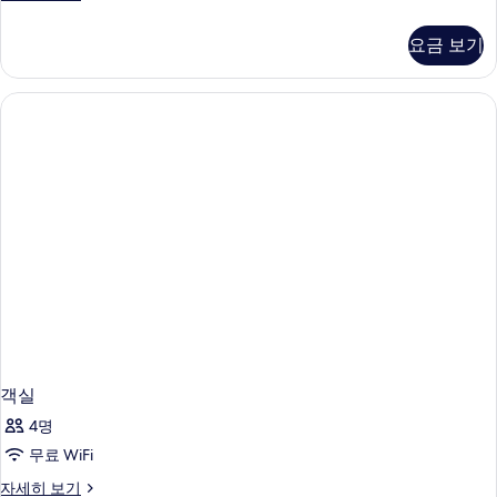
실
자
요금 보기
세
히
보
기
객실
4명
무료 WiFi
객
자세히 보기