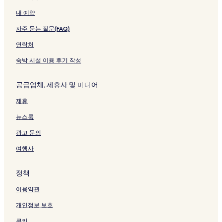
d
지
내 예약
l
를
y
여
자주 묻는 질문(FAQ)
페
는
이
링
연락처
지
크
를
숙박 시설 이용 후기 작성
여
는
공급업체, 제휴사 및 미디어
링
크
제휴
뉴스룸
광고 문의
여행사
정책
이용약관
개인정보 보호
쿠키