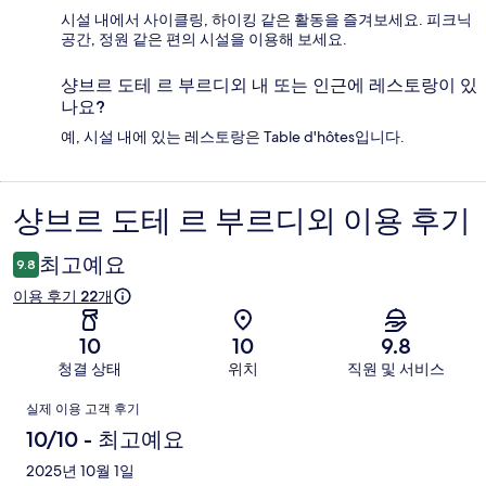
시설 내에서 사이클링, 하이킹 같은 활동을 즐겨보세요. 피크닉
공간, 정원 같은 편의 시설을 이용해 보세요.
샹브르 도테 르 부르디외 내 또는 인근에 레스토랑이 있
나요?
예, 시설 내에 있는 레스토랑은 Table d'hôtes입니다.
샹브르 도테 르 부르디외 이용 후기
이
용
최고예요
9.8
후
이용 후기 22개
기
10
10
9.8
청결 상태
위치
직원 및 서비스
이
실제 이용 고객 후기
용
10/10 - 최고예요
후
2025년 10월 1일