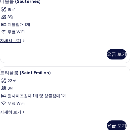
4
더블룸 (Sauternes)
용
블
가
18㎡
룸
능
3명
(Sauternes)
한
더블침대 1개
사
필
무료 WiFi
터
진
더
자세히 보기
모
블
두
룸
요금 보기
(Sauternes)
보
자
기
세
트리플룸 (Saint Emilion) | 책상, 
트
6
히
트리플룸 (Saint Emilion)
리
보
22㎡
기
플
3명
룸
퀸사이즈침대 1개 및 싱글침대 1개
(Saint
무료 WiFi
Emilion)
트
자세히 보기
사
리
진
플
요금 보기
룸
모