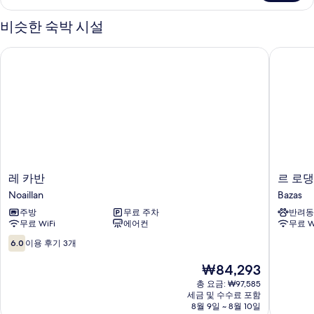
(Saint
두
Emilion)
비슷한 숙박 시설
보
자
세
기
레 카반
르 로댕 
히
보
기
레
르
레 카반
르 로댕
카
로
Noaillan
Bazas
반
댕
주방
무료 주차
반려동
Noaillan
바
무료 WiFi
에어컨
무료 W
자
스
10
6.0
이용 후기 3개
Bazas
점
만
현
₩84,293
점
재
총 요금: ₩97,585
중
요
세금 및 수수료 포함
6.0
금
8월 9일 ~ 8월 10일