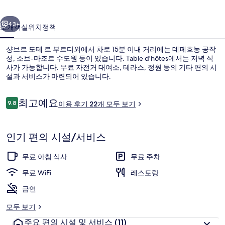
부
이전
다음
르
43+
소개
객실
위치
정책
디
샹브르 도테 르 부르디외에서 차로 15분 이내 거리에는 데페흐농 공작
외
성, 소브-마조르 수도원 등이 있습니다. Table d'hôtes에서는 저녁 식
사가 가능합니다. 무료 자전거 대여소, 테라스, 정원 등의 기타 편의 시
의
설과 서비스가 마련되어 있습니다.
사
진
이
최고예요
9.8
이용 후기 22개 모두 보기
10점 만점 중 9.8점.
용
갤
후
기
숙박 시설 구내
러
인기 편의 시설/서비스
리
무료 아침 식사
무료 주차
무료 WiFi
레스토랑
금연
모두 보기
주요 편의 시설 및 서비스
(11)