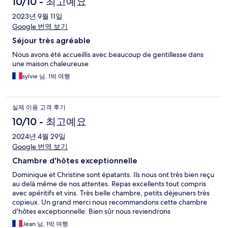
10/10 - 최고예요
2023년 9월 11일
Google 번역 보기
Séjour très agréable
Nous avons été accueillis avec beaucoup de gentillesse dans
une maison chaleureuse
sylvie 님, 1박 여행
실제 이용 고객 후기
10/10 - 최고예요
2024년 4월 29일
Google 번역 보기
Chambre d'hôtes exceptionnelle
Dominique et Christine sont épatants. Ils nous ont très bien reçu
au delà même de nos attentes. Repas excellents tout compris
avec apéritifs et vins. Très belle chambre, petits déjeuners très
copieux. Un grand merci nous recommandons cette chambre
d'hôtes exceptionnelle. Bien sûr nous reviendrons
prochainement !
Jean 님, 1박 여행