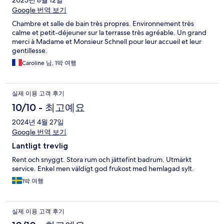
2025년 8월 12일
Google 번역 보기
Chambre et salle de bain très propres. Environnement très
calme et petit-déjeuner sur la terrasse très agréable. Un grand
merci à Madame et Monsieur Schnell pour leur accueil et leur
gentillesse.
Caroline 님, 1박 여행
실제 이용 고객 후기
10/10 - 최고예요
2024년 4월 27일
Google 번역 보기
Lantligt trevlig
Rent och snyggt. Stora rum och jättefint badrum. Utmärkt
service. Enkel men väldigt god frukost med hemlagad sylt.
1박 여행
실제 이용 고객 후기