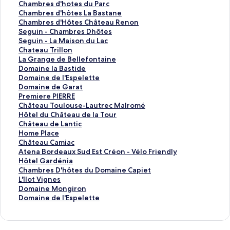
s
C
e
C
Chambres d'hotes du Parc
S
h
g
h
C
Chambres d'hôtes La Bastane
a
a
u
a
h
C
Chambres d'Hôtes Château Renon
n
r
i
m
a
h
S
Seguin - Chambres Dhôtes
G
t
n
b
m
a
e
S
Seguin - La Maison du Lac
i
r
-
r
b
m
g
e
C
Chateau Trillon
a
e
G
e
r
b
u
g
h
L
La Grange de Bellefontaine
n
u
î
s
e
r
i
u
a
a
D
Domaine la Bastide
n
s
t
d
s
e
n
i
t
G
o
D
Domaine de l'Espelette
i
e
e
'
d
s
-
n
e
r
m
o
D
Domaine de Garat
페
d
C
h
'
d
C
-
a
a
a
m
o
P
Premiere PIERRE
이
e
h
o
h
'
h
L
u
n
i
a
m
r
C
Château Toulouse-Lautrec Malromé
지
s
â
t
ô
H
a
a
T
g
n
i
a
e
h
H
Hôtel du Château de la Tour
를
E
t
e
t
ô
m
M
r
e
e
n
i
m
â
ô
C
Château de Lantic
여
y
e
s
e
t
b
a
i
d
l
e
n
i
t
t
h
H
Home Place
는
r
a
d
s
e
r
i
l
e
a
d
e
e
e
e
â
o
C
Château Camiac
링
e
u
u
L
s
e
s
l
B
B
e
d
r
a
l
t
m
h
A
Atena Bordeaux Sud Est Créon - Vélo Friendly
크
s
페
P
a
C
s
o
o
e
a
l
e
e
u
d
e
e
â
t
H
Hôtel Gardénia
페
이
a
B
h
D
n
n
l
s
'
G
P
T
u
a
P
t
e
ô
C
Chambres D'hôtes du Domaine Capiet
이
지
r
a
â
h
d
페
l
t
E
a
I
o
C
u
l
e
n
t
h
L
L'îlot Vignes
지
를
c
s
t
ô
u
이
e
i
s
r
E
u
h
d
a
a
a
e
a
'
D
Domaine Mongiron
를
여
페
t
e
t
L
지
f
d
p
a
R
l
â
e
c
u
B
l
m
î
o
D
Domaine de l'Espelette
여
는
이
a
a
e
a
를
o
e
e
t
R
o
t
L
e
C
o
G
b
l
m
o
는
링
지
n
u
s
c
여
n
페
l
페
E
u
e
a
페
a
r
a
r
o
a
m
링
크
를
e
R
페
페
는
t
이
e
이
페
s
a
n
이
m
d
r
e
t
i
a