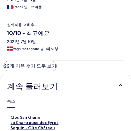
Franck 님, 1박 여행
실제 이용 고객 후기
10/10 - 최고예요
2021년 7월 10일
Vagn Holtegaard 님, 1박 여행
22개 이용 후기 모두 보기
계속 둘러보기
숙소
C
Clos San Gianni
l
L
La Chartreuse des Eyres
o
a
S
Seguin - Gîte Château