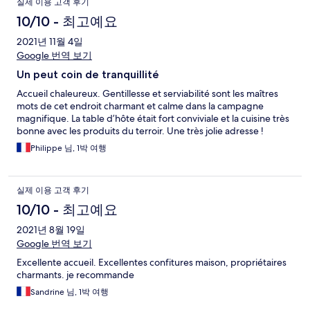
실제 이용 고객 후기
10/10 - 최고예요
2021년 11월 4일
Google 번역 보기
Un peut coin de tranquillité
Accueil chaleureux. Gentillesse et serviabilité sont les maîtres
mots de cet endroit charmant et calme dans la campagne
magnifique. La table d’hôte était fort conviviale et la cuisine très
bonne avec les produits du terroir. Une très jolie adresse !
Philippe 님, 1박 여행
실제 이용 고객 후기
10/10 - 최고예요
2021년 8월 19일
Google 번역 보기
Excellente accueil. Excellentes confitures maison, propriétaires
charmants. je recommande
Sandrine 님, 1박 여행