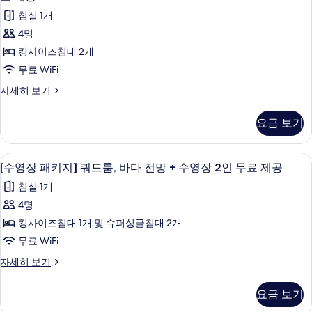
제
스
무
장
무
침실 1개
큐
료
위
패
티
제
료
4명
트,
브
공
키
제
킹사이즈침대 2개
스
자
바
지]
위
공
무료 WiFi
세
다
트,
주
히
사
[수
자세히 보기
바
보
전
니
영
다
진
기
망
장
전
어
요금 보기
모
패
망
+
스
키
두
+
수
지]
위
수
미니바, 암막 커튼, 방음 설비, 무료 WiFi
[수
보
7
주
영
[수영장 패키지] 쿼드룸, 바다 전망 + 수영장 2인 무료 제공
영
트
영
니
기
장
장
침실 1개
-
어
2
장
2
스
4명
인
부
패
위
무
인
킹사이즈침대 1개 및 슈퍼싱글침대 2개
분
트
료
키
무
-
무료 WiFi
제
바
지]
부
료
공
다
[수
자세히 보기
분
쿼
자
제
영
바
전
세
드
장
다
공
히
요금 보기
망
패
전
룸,
보
사
키