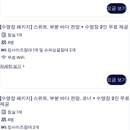
수
+
두
위
장
수
영
요금 보기
패
보
영
트,
장
키
장
기
복
지]
2
2
미니바, 암막 커튼, 방음 설비, 무료 WiFi
[수
7
스
[수영장 패키지] 스위트, 부분 바다 전망 + 수영장 2인 무료 제공
층,
인
인
영
위
무
시
침실 1개
트,
무
료
장
복
내
4명
제
료
패
층,
공
전
킹사이즈침대 1개 및 슈퍼싱글침대 2개
시
제
키
자
내
망
무료 WiFi
세
공
지]
전
히
+
[수
자세히 보기
사
망
스
보
영
수
+
기
진
위
장
수
영
요금 보기
패
모
영
트,
장
키
장
두
부
지]
2
2
미니바, 암막 커튼, 방음 설비, 무료 WiFi
[수
6
스
보
[수영장 패키지] 스위트, 부분 바다 전망, 코너 + 수영장 2인 무료
분
인
인
영
위
제공
무
기
바
트,
무
료
장
침실 1개
부
다
제
료
패
분
4명
공
전
바
제
키
자
킹사이즈침대 2개
다
망