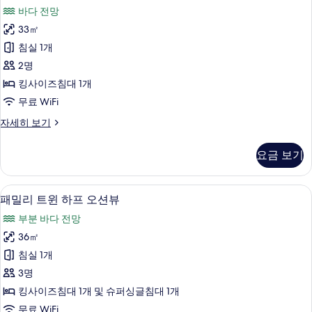
럭
션
보
바다 전망
뷰
스
자
기
33㎡
킹
세
침실 1개
히
오
보
2명
션
기
킹사이즈침대 1개
뷰
무료 WiFi
사
디
자세히 보기
진
럭
모
스
요금 보기
킹
두
오
보
션
미니바, 암막 커튼, 방음 설비, 무료 WiFi
패
7
뷰
패밀리 트윈 하프 오션뷰
기
밀
자
부분 바다 전망
세
리
히
36㎡
트
보
침실 1개
기
윈
3명
하
킹사이즈침대 1개 및 슈퍼싱글침대 1개
프
무료 WiFi