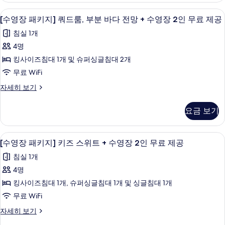
+
망
기
바
지]
진
+
미니바, 암막 커튼, 방음 설비, 무료 WiFi
[수
수
7
쿼
[수영장 패키지] 쿼드룸, 부분 바다 전망 + 수영장 2인 무료 제공
다
수
모
영
드
영
영
전
침실 1개
룸,
두
장
장
장
바
망
4명
2
보
패
2
다
인
+
킹사이즈침대 1개 및 슈퍼싱글침대 2개
전
기
인
키
무
수
망
무료 WiFi
료
무
지]
+
제
영
[수
자세히 보기
수
료
쿼
공
영
장
영
자
제
드
장
장
2
요금 보기
세
패
공
2
룸,
히
인
키
인
보
사
부
지]
무
무
미니바, 암막 커튼, 방음 설비, 무료 WiFi
[수
기
9
쿼
[수영장 패키지] 키즈 스위트 + 수영장 2인 무료 제공
진
분
료
료
영
드
제
모
바
침실 1개
룸,
제
공
장
부
두
다
4명
자
공
패
분
세
보
전
킹사이즈침대 1개, 슈퍼싱글침대 1개 및 싱글침대 1개
바
사
키
히
기
다
망
무료 WiFi
보
진
지]
전
기
+
[수
자세히 보기
모
망
키
영
수
+