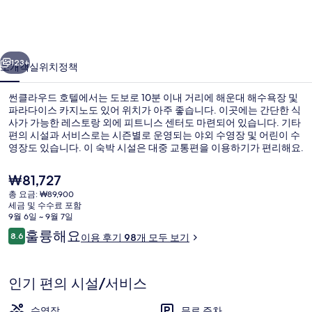
호
텔
이전
다음
의
123+
소개
객실
위치
정책
사
썬클라우드 호텔에서는 도보로 10분 이내 거리에 해운대 해수욕장 및
진
파라다이스 카지노도 있어 위치가 아주 좋습니다. 이곳에는 간단한 식
사가 가능한 레스토랑 외에 피트니스 센터도 마련되어 있습니다. 기타
갤
편의 시설과 서비스로는 시즌별로 운영되는 야외 수영장 및 어린이 수
러
영장도 있습니다. 이 숙박 시설은 대중 교통편을 이용하기가 편리해요.
해운대역의 경우 5분만 걸으면 갈 수 있고 중동역도 15분 거리에 있어
리
요.
현
₩81,727
재
총 요금: ₩89,900
가
세금 및 수수료 포함
미니바, 암막 커튼, 방음 설비, 무료 WiFi
격
9월 6일 ~ 9월 7일
은
이
훌륭해요
8.6
이용 후기 98개 모두 보기
₩81,727
10점 만점 중 8.6점.
용
후
기
인기 편의 시설/서비스
수영장
무료 주차