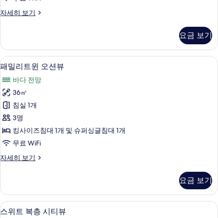
오
패
자세히 보기
션
밀
뷰
리
요금 보기
트
사
윈
진
하
미니바, 암막 커튼, 방음 설비, 무료 WiFi
패
5
프
패밀리트윈 오션뷰
모
밀
오
두
바다 전망
션
리
뷰
보
36㎡
트
자
기
침실 1개
세
윈
히
3명
오
보
킹사이즈침대 1개 및 슈퍼싱글침대 1개
기
션
무료 WiFi
뷰
패
자세히 보기
사
밀
진
리
요금 보기
트
모
윈
두
오
미니바, 암막 커튼, 방음 설비, 무료 WiFi
스
8
션
스위트 복층 시티뷰
보