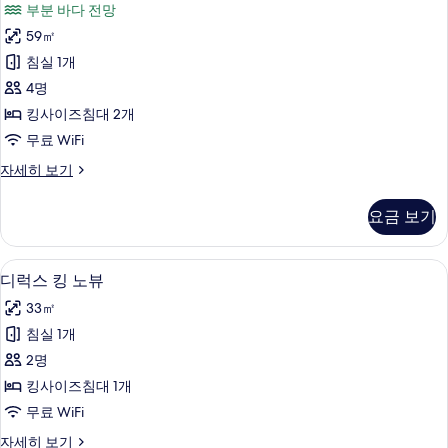
기
부분 바다 전망
자
스
세
59㎡
위
히
침실 1개
보
트
기
4명
하
킹사이즈침대 2개
프
무료 WiFi
오
코
자세히 보기
션
너
뷰
스
요금 보기
위
사
트
진
하
미니바, 암막 커튼, 방음 설비, 무료 WiFi
디
5
프
디럭스 킹 노뷰
모
럭
오
두
33㎡
션
스
뷰
보
침실 1개
킹
자
기
2명
세
노
히
킹사이즈침대 1개
뷰
보
무료 WiFi
기
사
디
자세히 보기