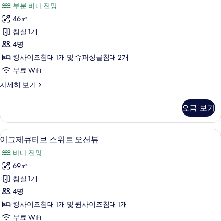
드
모
부분 바다 전망
오
러
션
두
46㎡
플
뷰
보
침실 1개
자
하
세
기
4명
프
히
킹사이즈침대 1개 및 슈퍼싱글침대 2개
보
오
무료 WiFi
기
션
쿼
자세히 보기
뷰
드
사
러
요금 보기
플
진
하
모
프
해변/바다 전망
이
9
오
이그제큐티브 스위트 오션뷰
두
그
션
보
바다 전망
뷰
제
자
기
69㎡
큐
세
침실 1개
히
티
보
4명
브
기
킹사이즈침대 1개 및 퀸사이즈침대 1개
스
무료 WiFi