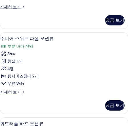
사
쿼
자세히 보기
진
드
모
러
요금 보기
플
두
오
보
션
미니바, 암막 커튼, 방음 설비, 무료 WiFi
주
6
뷰
주니어 스위트 파셜 오션뷰
기
니
자
부분 바다 전망
세
어
히
56㎡
스
보
침실 1개
기
위
4명
트
킹사이즈침대 2개
파
무료 WiFi
셜
주
자세히 보기
오
니
션
어
요금 보기
스
뷰
위
사
트
미니바, 암막 커튼, 방음 설비, 무료 WiFi
쿼
6
파
쿼드러플 하프 오션뷰
진
셜