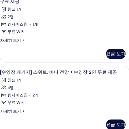
영
무
무료 제공
무
스
부
료
장
료
침실 1개
더
제
분
패
블
공
제
2명
바
룸,
자
키
공
킹사이즈침대 1개
부
세
다
지]
분
사
무료 WiFi
히
전
바
디
보
진
[수
자세히 보기
다
기
망
럭
영
전
모
+
장
망
스
요금 보기
두
패
수
+
더
키
보
수
영
지]
블
영
미니바, 암막 커튼, 방음 설비, 무료 WiFi
[수
기
11
디
장
[수영장 패키지] 스위트, 바다 전망 + 수영장 2인 무료 제공
장
룸,
영
럭
2
2
침실 1개
스
퀸
인
장
인
더
4명
무
사
패
블
료
무
킹사이즈침대 2개
이
룸,
제
키
료
퀸
무료 WiFi
공
즈
지]
사
제
자
[수
자세히 보기
침
이
스
세
공
영
즈
히
대
위
장
침
사
보
요금 보기
1
패
대