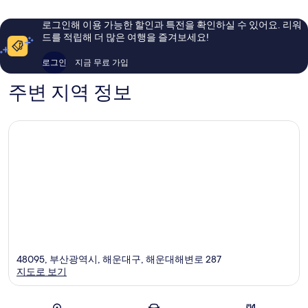
기
진
운
운
아
륭
대
대
요,
해
모
로그인해 이용 가능한 할인과 특전을 확인하실 수 있어요. 리워
이
요,
드를 적립해 더 많은 여행을 즐겨보세요!
두
용
이
후
용
보
로그인
지금 무료 가입
기
후
기
1,054
기
주변 지역 정보
개
688
개
48095, 부산광역시, 해운대구, 해운대해변로 287
지도로 보기