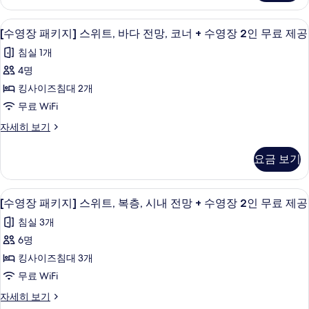
트,
기
진
키
개
1
바
지]
모
개
LCD TV, 책, 유료 영화
[수
+
12
스
[수영장 패키지] 스위트, 바다 전망, 코너 + 수영장 2인 무료 제공
다
+
두
영
위
수
수
전
침실 1개
트,
보
영
장
영
바
망
4명
장
기
패
장
다
2
+
킹사이즈침대 2개
전
키
2
인
수
망
무료 WiFi
무
인
지]
+
료
영
[수
자세히 보기
수
무
스
제
영
장
영
공
료
위
장
장
2
요금 보기
자
패
제
2
트,
세
인
키
인
히
공
바
지]
무
무
미니바, 암막 커튼, 방음 설비, 무료 WiFi
[수
보
9
스
[수영장 패키지] 스위트, 복층, 시내 전망 + 수영장 2인 무료 제공
사
다
료
기
료
영
위
제
진
전
침실 3개
트,
제
공
장
바
모
망,
6명
자
공
패
다
세
두
코
킹사이즈침대 3개
전
사
키
히
보
망,
너
무료 WiFi
보
진
지]
코
기
기
+
[수
자세히 보기
모
너
스
영