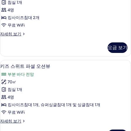
세
침실 1개
오
히
4명
보
션
기
킹사이즈침대 2개
뷰
무료 WiFi
사
스
자세히 보기
진
위
모
트
요금 보기
오
두
션
보
뷰
미니바, 암막 커튼, 방음 설비, 무료 WiFi
키
8
자
키즈 스위트 파셜 오션뷰
기
즈
세
부분 바다 전망
히
스
보
70㎡
위
기
침실 1개
트
4명
파
킹사이즈침대 1개, 슈퍼싱글침대 1개 및 싱글침대 1개
셜
무료 WiFi
오
키
자세히 보기
션
즈