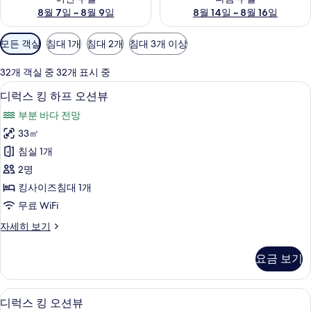
8월 7일 ~ 8월 9일
8월 14일 ~ 8월 16일
객
모든 객실
침대 1개
침대 2개
침대 3개 이상
실
에
32개 객실 중 32개 표시 중
사
미니바, 암막 커튼, 방음 설비, 무료 WiFi
디
7
디럭스 킹 하프 오션뷰
용
럭
가
부분 바다 전망
스
능
33㎡
킹
한
침실 1개
하
필
2명
터
프
킹사이즈침대 1개
오
무료 WiFi
션
디
자세히 보기
뷰
럭
사
스
요금 보기
킹
진
하
모
프
미니바, 암막 커튼, 방음 설비, 무료 WiFi
디
8
오
디럭스 킹 오션뷰
두