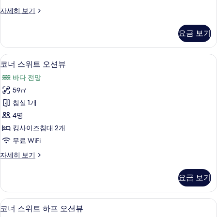
위
이
자세히 보기
트
그
오
제
요금 보기
큐
션
티
뷰
브
LCD TV, 책, 유료 영화
코
8
스
코너 스위트 오션뷰
사
너
위
진
바다 전망
트
스
오
모
59㎡
위
션
두
침실 1개
뷰
트
자
보
4명
오
세
기
킹사이즈침대 2개
히
션
무료 WiFi
보
뷰
기
코
자세히 보기
사
너
진
스
요금 보기
위
모
트
두
오
미니바, 암막 커튼, 방음 설비, 무료 WiFi
코
5
션
코너 스위트 하프 오션뷰
보
너
뷰