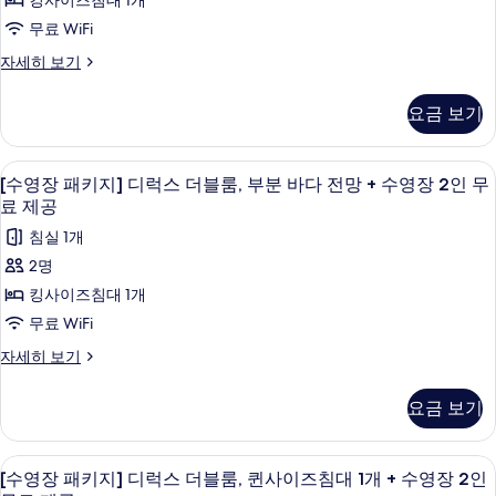
킹사이즈침대 1개
세
보
지]
히
무료 WiFi
기
보
디
[수
자세히 보기
기
럭
영
장
스
요금 보기
패
더
키
지]
블
미니바, 암막 커튼, 방음 설비, 무료 WiFi
[수
8
디
[수영장 패키지] 디럭스 더블룸, 부분 바다 전망 + 수영장 2인 무
룸,
영
럭
료 제공
스
바
장
침실 1개
더
다
패
블
2명
전
룸,
키
킹사이즈침대 1개
바
망
지]
다
무료 WiFi
+
전
디
[수
자세히 보기
망
수
럭
영
+
영
장
수
스
요금 보기
패
장
영
더
키
장
2
지]
블
2
미니바, 암막 커튼, 방음 설비, 무료 WiFi
[수
인
6
디
[수영장 패키지] 디럭스 더블룸, 퀸사이즈침대 1개 + 수영장 2인
인
룸,
럭