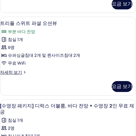
뷰
스
요금 보기
위
사
트
진
파
미니바, 암막 커튼, 방음 설비, 무료 WiFi
트
7
셜
트리플 스위트 파셜 오션뷰
모
리
오
두
부분 바다 전망
션
플
뷰
보
침실 1개
스
자
기
6명
세
위
히
슈퍼싱글침대 2개 및 퀸사이즈침대 2개
트
보
무료 WiFi
기
파
트
자세히 보기
셜
리
오
플
요금 보기
스
션
위
뷰
트
미니바, 암막 커튼, 방음 설비, 무료 WiFi
[수
9
파
[수영장 패키지] 디럭스 더블룸, 바다 전망 + 수영장 2인 무료 제
사
영
셜
공
진
오
장
침실 1개
션
모
패
뷰
2명
두
자
키