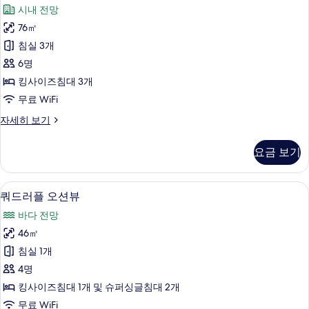
위
뷰
기
시내 전망
자
트
세
76㎡
복
히
침실 3개
보
층
기
6명
시
킹사이즈침대 3개
티
무료 WiFi
뷰
스
자세히 보기
사
위
진
트
요금 보기
복
모
층
두
시
미니바, 암막 커튼, 방음 설비, 무료 WiFi
쿼
6
티
쿼드러플 오션뷰
보
드
뷰
기
바다 전망
자
러
세
46㎡
플
히
침실 1개
보
오
기
4명
션
킹사이즈침대 1개 및 슈퍼싱글침대 2개
뷰
무료 WiFi