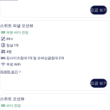
진
럭
모
스
요금 보기
킹
두
노
보
뷰
미니바, 암막 커튼, 방음 설비, 무료 WiFi
스
7
자
스위트 파셜 오션뷰
기
위
세
부분 바다 전망
히
트
보
69㎡
파
기
침실 1개
셜
4명
오
킹사이즈침대 1개 및 슈퍼싱글침대 2개
션
무료 WiFi
뷰
스
자세히 보기
사
위
진
트
요금 보기
파
모
셜
두
오
미니바, 암막 커튼, 방음 설비, 무료 WiFi
스
13
션
스위트 오션뷰
보
위
뷰
기
바다 전망
자
트