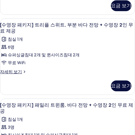
두
즈
장
수
영
요금 보기
패
보
영
스
장
키
장
기
위
지]
2
2
미니바, 암막 커튼, 방음 설비, 무료 WiFi
[수
8
키
[수영장 패키지] 트리플 스위트, 부분 바다 전망 + 수영장 2인 무
트
인
인
영
즈
료 제공
무
+
스
무
료
장
침실 1개
수
위
제
료
패
트
6명
공
영
+
제
키
자
슈퍼싱글침대 2개 및 퀸사이즈침대 2개
장
수
세
공
지]
영
무료 WiFi
2
히
사
장
트
보
인
[수
자세히 보기
2
기
진
리
영
인
무
장
모
무
플
요금 보기
료
패
료
두
스
키
제
제
보
지]
위
공
미니바, 암막 커튼, 방음 설비, 무료 WiFi
[수
공
6
트
[수영장 패키지] 패밀리 트윈룸, 바다 전망 + 수영장 2인 무료 제
자
기
트,
영
리
사
세
공
플
부
히
장
진
침실 1개
스
보
분
패
모
위
기
3명
바
트,
키
두