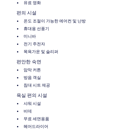
유료 영화
편의 시설
온도 조절이 가능한 에어컨 및 난방
휴대용 선풍기
미니바
전기 주전자
목욕가운 및 슬리퍼
편안한 숙면
암막 커튼
방음 객실
침대 시트 제공
욕실 편의 시설
샤워 시설
비데
무료 세면용품
헤어드라이어