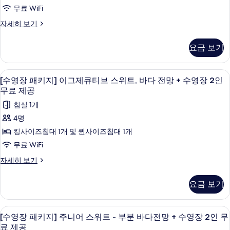
세
공
지]
전
무료 WiFi
히
+
사
망
스
보
수
[수
자세히 보기
+
기
진
위
영
수
영
장
모
영
트,
요금 보기
장
패
장
두
부
키
2
2
보
지]
분
인
해변/바다 전망
[수
인
10
스
[수영장 패키지] 이그제큐티브 스위트, 바다 전망 + 수영장 2인
무
기
바
영
위
무
료
무료 제공
트,
다
제
장
료
침실 1개
부
공
전
패
제
분
자
4명
망,
바
세
키
공
킹사이즈침대 1개 및 퀸사이즈침대 1개
다
히
코
지]
사
전
무료 WiFi
보
너
망,
이
기
진
[수
자세히 보기
코
+
그
모
영
너
수
장
+
제
두
요금 보기
패
영
수
큐
보
키
영
장
지]
티
장
기
미니바, 암막 커튼, 방음 설비, 무료 WiFi
[수
7
이
2
[수영장 패키지] 주니어 스위트 - 부분 바다전망 + 수영장 2인 무
2
브
영
그
인
료 제공
인