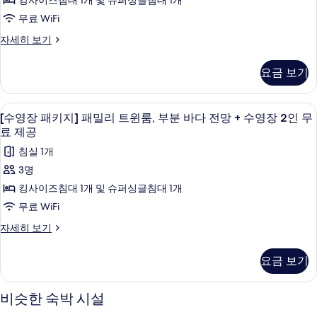
킹사이즈침대 1개 및 슈퍼싱글침대 1개
부
다
지]
보
분
무료 WiFi
전
바
패
기
[수
자세히 보기
다
망
밀
영
전
+
장
망
리
요금 보기
패
수
+
트
키
수
영
지]
윈
영
미니바, 암막 커튼, 방음 설비, 무료 WiFi
[수
8
패
장
[수영장 패키지] 패밀리 트윈룸, 부분 바다 전망 + 수영장 2인 무
장
룸,
영
밀
2
료 제공
2
리
바
인
장
인
침실 1개
트
무
다
패
윈
료
무
3명
전
룸,
제
키
료
킹사이즈침대 1개 및 슈퍼싱글침대 1개
바
공
망
지]
다
제
무료 WiFi
자
+
전
패
세
공
[수
자세히 보기
망
수
히
밀
영
+
사
보
영
장
수
리
기
요금 보기
진
패
장
영
트
키
모
장
2
지]
윈
2
비슷한 숙박 시설
두
인
패
인
룸,
밀