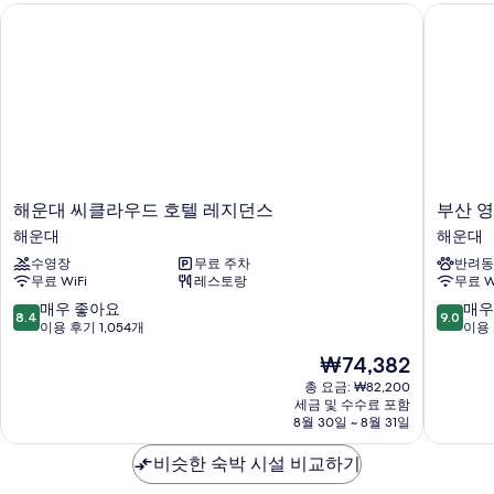
보
무
무
해운대 씨클라우드 호텔 레지던스
부산 영
리
부
료
기
료
트
제
분
윈
공
제
바
룸,
자
공
부
세
다
분
사
히
전
바
보
진
다
기
망
전
모
+
망
해
부
두
해운대 씨클라우드 호텔 레지던스
부산 
수
+
운
산
해운대
해운대
보
수
영
대
영
영
수영장
무료 주차
반려동
기
씨
무
장
장
무료 WiFi
레스토랑
무료 W
클
파
2
2
라
라
10
10
매우 좋아요
매우
인
8.4
9.0
우
드
점
점
이용 후기 1,054개
이용 
인
무
드
호
만
만
료
무
현
₩74,382
호
텔
점
점
제
재
텔
해
료
중
중
총 요금: ₩82,200
공
요
레
세금 및 수수료 포함
운
8.4
9.0
제
자
금
8월 30일 ~ 8월 31일
지
대
점,
점,
세
₩74,382
공
던
비
매
매
히
비슷한 숙박 시설 비교하기
스
치
우
우
사
보
해
해
좋
훌