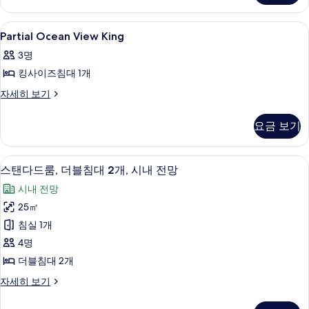
모
Doubles
자
두
Partial
객실 내 금고, 암막 커튼, 다리미/다리미판,
8
세
Partial Ocean View King
Ocean
보
히
3명
보
View
기
기
킹사이즈침대 1개
King
사
Partial
자세히 보기
Ocean
진
View
요금 보기
모
King
자
두
세
객실 내 금고, 암막 커튼, 다리미/다리미판,
스
보
11
히
스탠다드룸, 더블침대 2개, 시내 전망
탠
보
기
시내 전망
기
다
25㎡
드
침실 1개
룸,
4명
더
더블침대 2개
블
스
자세히 보기
침
탠
대
다