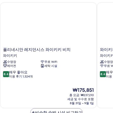
오,
폴리네시안 레지던시스 와이키키 비치
와이키키
내
발
코
전
니,
망
시
내
사
전
진
망
모
자
세
두
히
폴
와
폴리네시안 레지던시스 와이키키 비치
와이키
보
보
리
이
와이키키
와이키
기
기
네
키
수영장
무료 WiFi
수영장
시
키
에어컨
세탁 시설
무료 W
안
리
레
조
10
10
매우 좋아요
매우
8.4
8.4
지
트
점
점
이용 후기 1,324개
이용 
던
호
만
만
시
텔
점
점
현
₩175,851
스
와
중
중
재
와
이
8.4
8.4
총 요금: ₩237,210
요
이
키
점,
점,
세금 및 수수료 포함
금
키
8월 31일 ~ 9월 1일
키
매
매
₩175,851
키
우
우
비
비슷한 숙박 시설 비교하기
좋
좋