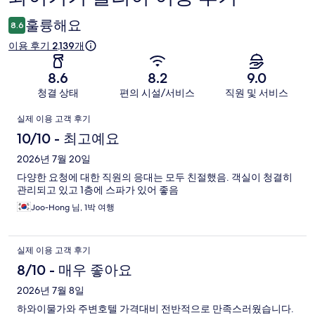
용
훌륭해요
8.6
후
이용 후기 2,139개
기
8.6
8.2
9.0
청결 상태
편의 시설/서비스
직원 및 서비스
이
실제 이용 고객 후기
용
10/10 - 최고예요
후
2026년 7월 20일
다양한 요청에 대한 직원의 응대는 모두 친절했음. 객실이 청결히
기
관리되고 있고 1층에 스파가 있어 좋음
Joo-Hong 님, 1박 여행
실제 이용 고객 후기
8/10 - 매우 좋아요
2026년 7월 8일
하와이물가와 주변호텔 가격대비 전반적으로 만족스러웠습니다.