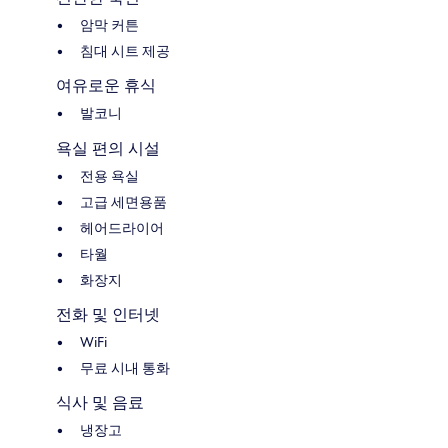
암막 커튼
침대 시트 제공
여유로운 휴식
발코니
욕실 편의 시설
전용 욕실
고급 세면용품
헤어드라이어
타월
화장지
전화 및 인터넷
WiFi
무료 시내 통화
식사 및 음료
냉장고