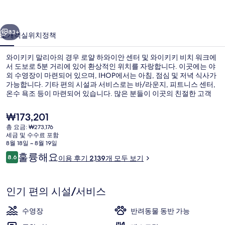
아
이전
다음
의
83+
소개
객실
위치
정책
사
와이키키 말리아의 경우 로얄 하와이안 센터 및 와이키키 비치 워크에
진
서 도보로 5분 거리에 있어 환상적인 위치를 자랑합니다. 이곳에는 야
외 수영장이 마련되어 있으며, IHOP에서는 아침, 점심 및 저녁 식사가
갤
가능합니다. 기타 편의 시설과 서비스로는 바/라운지, 피트니스 센터,
러
온수 욕조 등이 마련되어 있습니다. 많은 분들이 이곳의 친절한 고객
서비스 및 위치에 굉장히 만족했습니다.
리
현
₩173,201
재
총 요금: ₩273,176
가
세금 및 수수료 포함
근처 해변, 백사장, 비치 타월
격
8월 18일 ~ 8월 19일
은
이
훌륭해요
8.6
이용 후기 2,139개 모두 보기
₩173,201
10점 만점 중 8.6점.
용
후
기
인기 편의 시설/서비스
수영장
반려동물 동반 가능