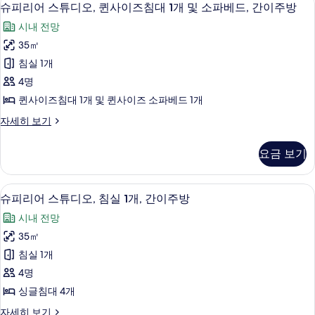
슈
보
8
이
슈피리어 스튜디오, 퀸사이즈침대 1개 및 소파베드, 간이주방
부
기
보
피
즈
시내 전망
분
침
기
리
대
35㎡
바
어
1
침실 1개
다
개,
스
부
4명
전
튜
분
퀸사이즈침대 1개 및 퀸사이즈 소파베드 1개
망
바
디
다
(Newly
슈
자세히 보기
오,
전
피
Renovated)
망
퀸
리
사
요금 보기
(Newly
어
사
Renovated)
진
스
이
자
튜
모
슈피리어 스튜디오, 침실 1개, 간이주방 | 
슈
세
7
디
슈피리어 스튜디오, 침실 1개, 간이주방
즈
두
히
피
오,
침
시내 전망
보
퀸
보
리
기
사
대
35㎡
기
어
이
1
침실 1개
즈
스
개
침
4명
튜
대
및
싱글침대 4개
1
디
소
개
슈
자세히 보기