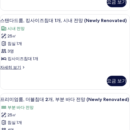
요금 보기
드
2
룸,
개,
더
객실 내 금고, 암막 커튼, 다리미/다리미판,
스
11
블
시
스탠다드룸, 킹사이즈침대 1개, 시내 전망 (Newly Renovated)
탠
침
내
시내 전망
대
다
전
2
25㎡
드
개,
망
침실 1개
시
룸,
사
내
3명
킹
전
진
킹사이즈침대 1개
망
사
모
자
스
자세히 보기
이
세
탠
두
히
즈
다
보
요금 보기
보
드
침
기
기
룸,
대
킹
객실 내 금고, 암막 커튼, 다리미/다리미판,
프
12
사
프리미엄룸, 더블침대 2개, 부분 바다 전망 (Newly Renovated)
1
리
이
개,
부분 바다 전망
즈
미
시
침
25㎡
엄
대
내
침실 1개
1
룸,
전
개,