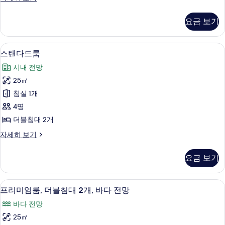
오,
및
피
파
소
침
리
베
요금 보기
파
어
실
베
드,
스
1
드,
튜
간
객실 내 금고, 암막 커튼, 다리미/다리미판,
스
간
7
디
개,
스탠다드룸
이
이
탠
오,
간
시내 전망
주
침
주
다
방
이
실
25㎡
방
드
자
1
주
침실 1개
세
개,
사
룸
히
방
간
4명
진
사
보
이
사
더블침대 2개
기
주
모
진
진
방
스
자세히 보기
두
모
자
탠
모
보
세
두
다
두
요금 보기
히
드
기
보
보
보
룸
기
기
자
기
객실 내 금고, 암막 커튼, 다리미/다리미판,
프
12
세
프리미엄룸, 더블침대 2개, 바다 전망
리
히
바다 전망
보
미
기
25㎡
엄