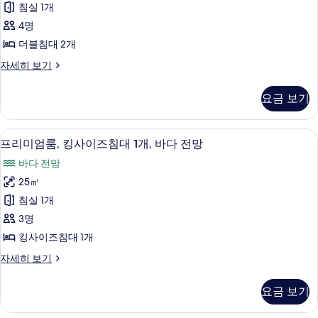
침실 1개
룸,
4명
더
더블침대 2개
블
프
자세히 보기
침
리
대
미
요금 보기
엄
2
룸,
개,
더
객실 내 금고, 암막 커튼, 다리미/다리미판,
프
7
블
바
프리미엄룸, 킹사이즈침대 1개, 바다 전망
리
침
다
바다 전망
대
미
전
2
25㎡
엄
개,
망
침실 1개
바
룸,
사
다
3명
킹
전
진
킹사이즈침대 1개
망
사
모
자
프
자세히 보기
이
세
리
두
히
즈
미
보
요금 보기
보
엄
침
기
기
룸,