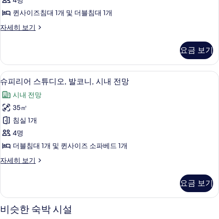
4명
튜
퀸사이즈침대 1개 및 더블침대 1개
디
슈
자세히 보기
오,
피
발
리
요금 보기
어
코
스
니,
튜
슈피리어 스튜디오, 발코니, 시내 전망 | 
슈
4
디
슈피리어 스튜디오, 발코니, 시내 전망
시
피
오,
내
시내 전망
발
리
코
전
35㎡
어
니,
망
침실 1개
시
스
내
사
4명
튜
전
진
더블침대 1개 및 퀸사이즈 소파베드 1개
망
디
모
자
슈
자세히 보기
오,
세
피
두
히
발
리
요금 보기
보
보
어
코
기
스
기
니,
튜
비슷한 숙박 시설
디
시