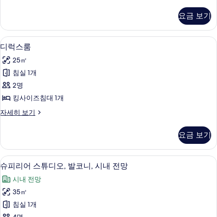
럭
기
보
두
스
기
요금 보기
룸
보
자
기
세
객실 내 금고, 암막 커튼, 다리미/다리미판,
디
4
히
디럭스룸
럭
보
25㎡
기
스
침실 1개
룸
2명
사
킹사이즈침대 1개
진
디
자세히 보기
모
럭
두
스
요금 보기
룸
보
자
기
세
슈피리어 스튜디오, 발코니, 시내 전망 | 
슈
6
히
슈피리어 스튜디오, 발코니, 시내 전망
피
보
시내 전망
기
리
35㎡
어
침실 1개
스