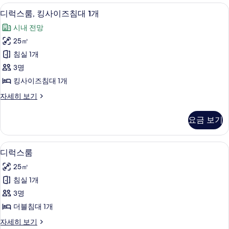
대
킹
객실 내 금고, 암막 커튼, 다리미/다리미판,
디
6
사
디럭스룸, 킹사이즈침대 1개
1
럭
이
개,
시내 전망
즈
스
바
침
25㎡
룸,
대
다
침실 1개
1
킹
전
개,
3명
사
바
망
킹사이즈침대 1개
다
이
사
전
디
자세히 보기
즈
망
럭
진
자
침
스
모
요금 보기
세
룸,
대
히
두
킹
1
보
사
보
객실 내 금고, 암막 커튼, 다리미/다리미판,
디
기
4
이
개
디럭스룸
기
럭
즈
사
25㎡
침
스
진
대
침실 1개
룸
1
모
3명
개
사
두
자
더블침대 1개
진
세
보
디
자세히 보기
히
모