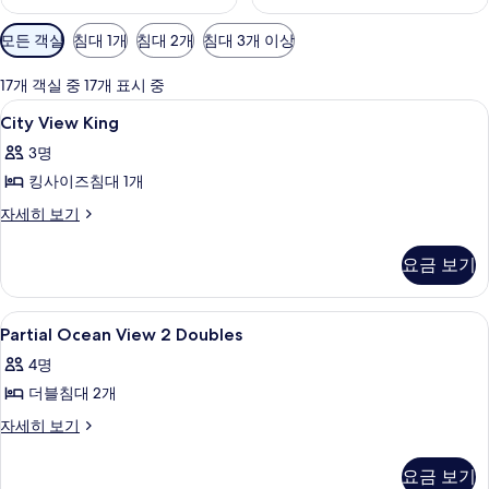
객
모든 객실
침대 1개
침대 2개
침대 3개 이상
실
에
17개 객실 중 17개 표시 중
사
City
객실 내 금고, 암막 커튼, 다리미/다리미판,
8
City View King
용
View
가
3명
King
능
킹사이즈침대 1개
사
한
진
City
자세히 보기
필
View
모
터
King
요금 보기
두
자
세
보
히
Partial
객실 내 금고, 암막 커튼, 다리미/다리미판,
기
8
보
Partial Ocean View 2 Doubles
Ocean
기
4명
View
더블침대 2개
2
Doubles
Partial
자세히 보기
Ocean
사
View
진
요금 보기
2