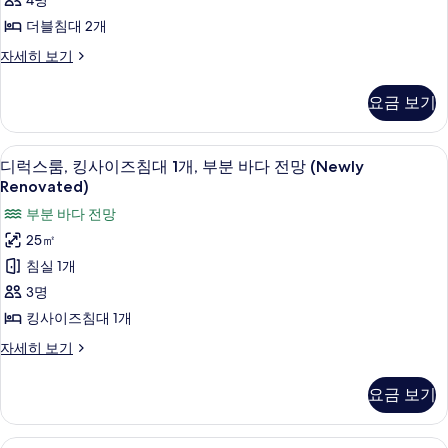
4명
더
시
망
더블침대 2개
내
블
(Newly
전
프
자세히 보기
침
Renovated)
망
리
(Newly
대
미
사
요금 보기
Renovated)
엄
2
진
자
룸,
개,
세
더
모
객실 내 금고, 암막 커튼, 다리미/다리미판,
디
히
11
블
부
디럭스룸, 킹사이즈침대 1개, 부분 바다 전망 (Newly
두
보
럭
침
Renovated)
분
기
보
대
스
부분 바다 전망
바
2
기
룸,
개,
25㎡
다
부
킹
침실 1개
전
분
사
바
3명
망
다
이
킹사이즈침대 1개
(Newly
전
즈
Renovated)
망
디
자세히 보기
(Newly
침
럭
사
Renovated)
스
대
진
요금 보기
자
룸,
1
세
모
킹
히
개,
사
두
슈피리어 스튜디오, 퀸사이즈침대 1개 및 소