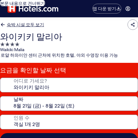
본문 내용으로 건너뛰기
앱 다운 받기
숙박 시설 모두 보기
와이키키 말리아
4.0
Waikiki Malia
성
로얄 하와이안 센터 근처에 위치한 호텔, 야외 수영장 이용 가능
급
숙
요금을 확인할 날짜 선택
박
시
어디로 가세요?
설
날짜
인원 수