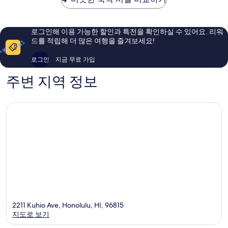
치
아
아
와
요,
요,
이
이
이
로그인해 이용 가능한 할인과 특전을 확인하실 수 있어요. 리워
키
용
용
드를 적립해 더 많은 여행을 즐겨보세요!
키
후
후
기
기
로그인
지금 무료 가입
1,324
3,568
개
개
주변 지역 정보
2211 Kuhio Ave, Honolulu, HI, 96815
지도로 보기