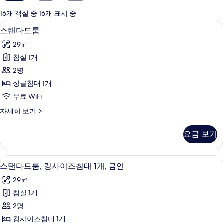
실
에
16개 객실 중 16개 표시 중
사
스탠다드룸 | 고급 침구, 무료 미니바 품목
스
10
스탠다드룸
용
탠
가
29㎡
다
능
침실 1개
드
한
2명
룸
필
싱글침대 1개
터
사
무료 WiFi
진
스
자세히 보기
모
탠
두
다
요금 보기
드
보
룸
기
자
고급 침구, 무료 미니바 품목, 객실 내 금
스
11
세
스탠다드룸, 킹사이즈침대 1개, 금연
탠
히
29㎡
보
다
기
침실 1개
드
2명
룸,
킹사이즈침대 1개