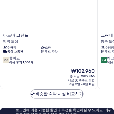
욕
사
조
진
(Living
모
Area)
자
두
세
보
히
보
기
아
그
아노마 그랜드
그란데
기
노
란
방콕 도심
방콕 도
마
데
수영장
스파
수영장
그
센
공항 교통편
무료 주차
무료 
랜
트
드
레
10
10
좋아요
최고
7.6
9.4
방
포
점
점
이용 후기 1,002개
이용 
콕
인
만
만
현
₩102,960
도
트
점
점
재
심
라
중
중
총 요금: ₩122,556
요
세금 및 수수료 포함
차
7.6
9.4
금
8월 11일 ~ 8월 12일
다
점,
점,
₩102,960
므
좋
최
비슷한 숙박 시설 비교하기
리
아
고
방
요,
예
콕
이
요,
도
용
이
로그인해 이용 가능한 할인과 특전을 확인하실 수 있어요. 리워
심
후
용