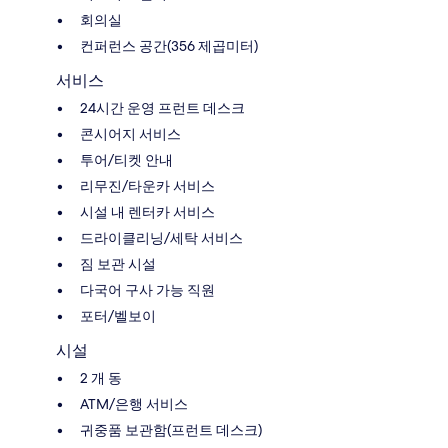
회의실
컨퍼런스 공간(356 제곱미터)
서비스
24시간 운영 프런트 데스크
콘시어지 서비스
투어/티켓 안내
리무진/타운카 서비스
시설 내 렌터카 서비스
드라이클리닝/세탁 서비스
짐 보관 시설
다국어 구사 가능 직원
포터/벨보이
시설
2 개 동
ATM/은행 서비스
귀중품 보관함(프런트 데스크)