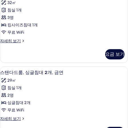
개,
32㎡
즈
미
흡
침
침실 1개
엄
대
연
3명
1
룸,
사
개,
킹사이즈침대 1개
킹
흡
진
무료 WiFi
연
사
모
자
프
자세히 보기
이
세
리
두
히
즈
미
보
요금 보기
보
엄
침
기
기
룸,
대
킹
고급 침구, 무료 미니바 품목, 객실 내 금
스
10
사
스탠다드룸, 싱글침대 2개, 금연
1
탠
이
개,
29㎡
즈
다
금
침
침실 1개
드
대
연
2명
1
룸,
사
개,
싱글침대 2개
싱
금
진
무료 WiFi
연
글
모
자
스
자세히 보기
침
세
탠
두
히