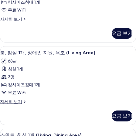
라
개,
킹사이즈침대 1개
1
클
운
무료 WiFi
럽
개
지
라
스
자세히 보기
(Living
운
위
이
Area)
지
트,
용
요금 보기
이
사
침
용
사
실
진
자
1
진
무료 세면용품, 헤어드라이어, 목욕가운,
룸,
모
세
9
개
룸, 침실 1개, 장애인 지원, 욕조 (Living Area)
모
히
침
(Living
두
68㎡
보
Area)
두
실
보
기
자
침실 1개
보
1
세
기
3명
히
개,
기
보
킹사이즈침대 1개
장
기
무료 WiFi
애
룸,
자세히 보기
인
침
지
실
요금 보기
1
원,
개,
욕
장
스위트, 침실 1개 (Living, Dining Ar
스
8
애
조
스위트, 침실 1개 (Living, Dining Area)