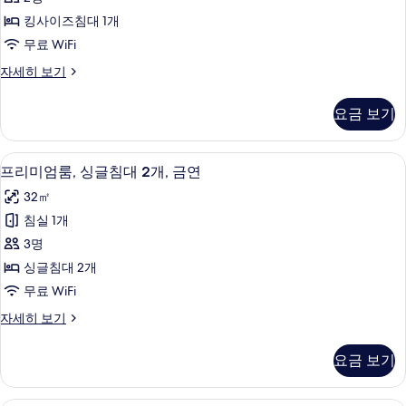
클
룸,
지
럽
킹사이즈침대 1개
킹
라
이
무료 WiFi
운
사
용
지
스
자세히 보기
이
이
탠
사
용
즈
다
진
요금 보기
자
드
침
세
모
룸,
대
히
킹
두
고급 침구, 무료 미니바 품목, 객실 내 금
프
보
7
사
프리미엄룸, 싱글침대 2개, 금연
1
보
기
리
이
개,
32㎡
즈
기
미
장
침
침실 1개
엄
대
애
3명
1
룸,
인
개,
싱글침대 2개
싱
장
지
무료 WiFi
애
글
원,
인
프
자세히 보기
침
지
리
흡
원,
대
미
연
요금 보기
흡
엄
2
연
사
룸,
개,
자
싱
고급 침구, 무료 미니바 품목, 객실 내 금