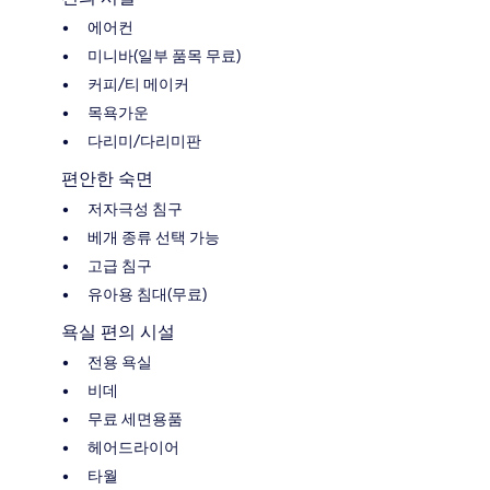
에어컨
미니바(일부 품목 무료)
커피/티 메이커
목욕가운
다리미/다리미판
편안한 숙면
저자극성 침구
베개 종류 선택 가능
고급 침구
유아용 침대(무료)
욕실 편의 시설
전용 욕실
비데
무료 세면용품
헤어드라이어
타월