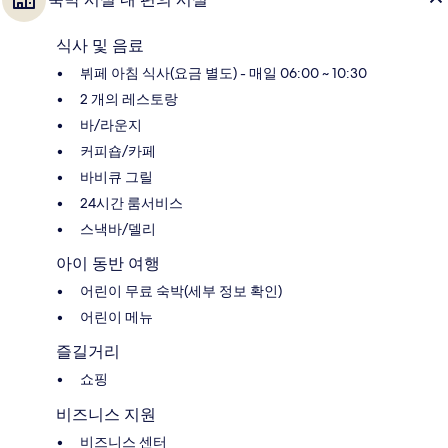
식사 및 음료
뷔페 아침 식사(요금 별도) - 매일 06:00 ~ 10:30
2 개의 레스토랑
바/라운지
커피숍/카페
바비큐 그릴
24시간 룸서비스
스낵바/델리
아이 동반 여행
어린이 무료 숙박(세부 정보 확인)
어린이 메뉴
즐길거리
쇼핑
비즈니스 지원
비즈니스 센터