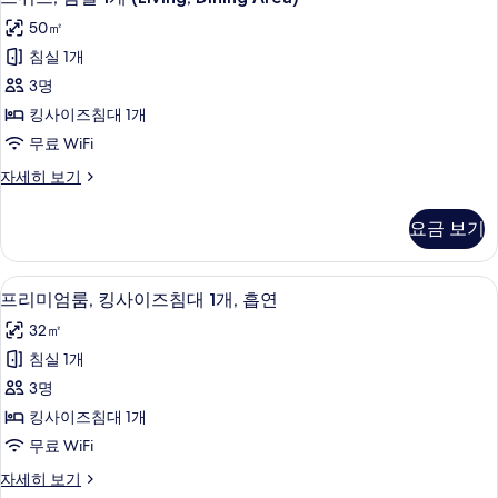
위
인
(Living
50㎡
지
트,
Area)
원,
침실 1개
침
욕
사
3명
조
실
진
(Living
킹사이즈침대 1개
1
모
Area)
무료 WiFi
자
개
두
세
스
자세히 보기
(Living,
보
히
위
Dining
보
트,
기
요금 보기
Area)
기
침
실
사
1
고급 침구, 무료 미니바 품목, 객실 내 금
프
진
7
개
프리미엄룸, 킹사이즈침대 1개, 흡연
리
(Living,
모
32㎡
Dining
미
두
Area)
침실 1개
엄
보
자
3명
세
룸,
기
히
킹사이즈침대 1개
킹
보
무료 WiFi
기
사
프
자세히 보기
이
리