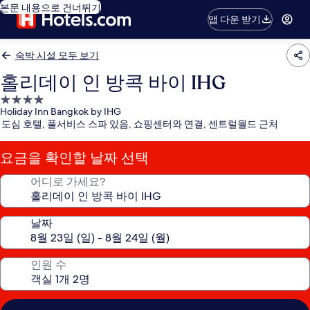
본문 내용으로 건너뛰기
앱 다운 받기
숙박 시설 모두 보기
홀리데이 인 방콕 바이 IHG
4.0
Holiday Inn Bangkok by IHG
성
도심 호텔, 풀서비스 스파 있음, 쇼핑센터와 연결, 센트럴월드 근처
급
숙
요금을 확인할 날짜 선택
박
시
어디로 가세요?
설
날짜
인원 수