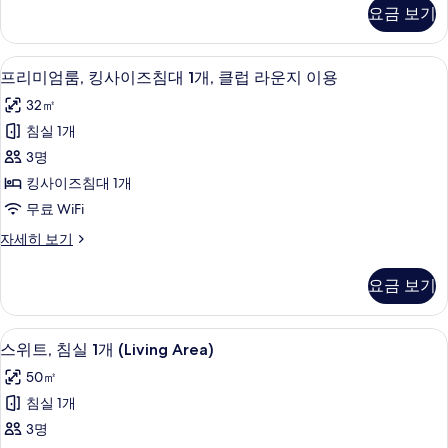
대
다
보
요금 보기
보
드
2
기
기
룸,
개,
싱
객실에서 보이는 전망
프
10
글
금
프리미엄룸, 킹사이즈침대 1개, 클럽 라운지 이용
리
침
연
32㎡
대
미
사
2
침실 1개
엄
개,
진
3명
금
룸,
모
연
킹사이즈침대 1개
킹
자
두
무료 WiFi
세
사
보
히
프
자세히 보기
이
보
리
기
기
즈
미
요금 보기
엄
침
룸,
대
킹
스위트, 침실 1개 (Living Area) | 객
스
7
사
스위트, 침실 1개 (Living Area)
1
위
이
개,
50㎡
즈
트,
클
침
침실 1개
침
대
럽
3명
1
실