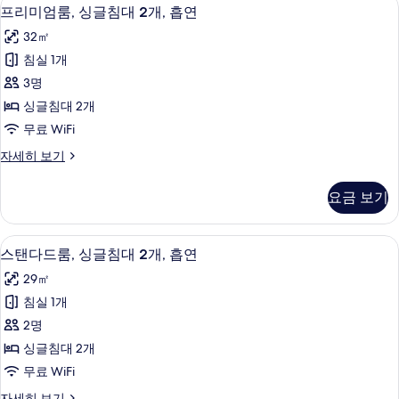
진
프
세
6
글
금
프리미엄룸, 싱글침대 2개, 흡연
모
히
리
침
연
32㎡
보
대
두
미
기
사
2
침실 1개
보
엄
개,
진
3명
금
기
룸,
모
연
싱글침대 2개
싱
자
두
무료 WiFi
세
글
보
히
프
자세히 보기
침
보
리
기
기
대
미
요금 보기
엄
2
룸,
개,
싱
고급 침구, 무료 미니바 품목, 객실 내 금
스
8
글
흡
스탠다드룸, 싱글침대 2개, 흡연
탠
침
연
29㎡
대
다
사
2
침실 1개
드
개,
진
2명
흡
룸,
모
연
싱글침대 2개
싱
자
두
무료 WiFi
세
글
보
히
스
자세히 보기