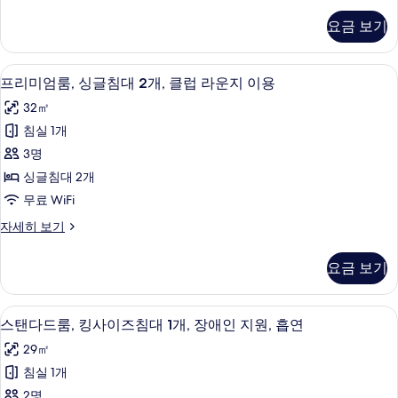
즈
미
요금 보기
엄
침
룸,
대
킹
고급 침구, 무료 미니바 품목, 객실 내 금
프
6
사
프리미엄룸, 싱글침대 2개, 클럽 라운지 이용
1
리
이
개,
32㎡
즈
미
흡
침
침실 1개
엄
대
연
3명
1
룸,
사
개,
싱글침대 2개
싱
흡
진
무료 WiFi
연
글
모
자
프
자세히 보기
침
세
리
두
히
대
미
보
요금 보기
보
엄
2
기
기
룸,
개,
싱
고급 침구, 무료 미니바 품목, 객실 내 금
스
7
글
클
스탠다드룸, 킹사이즈침대 1개, 장애인 지원, 흡연
탠
침
럽
29㎡
대
다
라
2
침실 1개
드
개,
운
2명