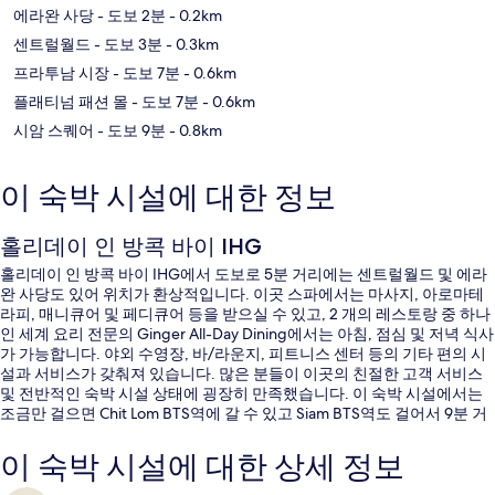
에라완 사당
- 도보 2분
- 0.2km
센트럴월드
- 도보 3분
- 0.3km
프라투남 시장
- 도보 7분
- 0.6km
플래티넘 패션 몰
- 도보 7분
- 0.6km
시암 스퀘어
- 도보 9분
- 0.8km
이 숙박 시설에 대한 정보
홀리데이 인 방콕 바이 IHG
홀리데이 인 방콕 바이 IHG에서 도보로 5분 거리에는 센트럴월드 및 에라
완 사당도 있어 위치가 환상적입니다. 이곳 스파에서는 마사지, 아로마테
라피, 매니큐어 및 페디큐어 등을 받으실 수 있고, 2 개의 레스토랑 중 하나
인 세계 요리 전문의 Ginger All-Day Dining에서는 아침, 점심 및 저녁 식사
가 가능합니다. 야외 수영장, 바/라운지, 피트니스 센터 등의 기타 편의 시
설과 서비스가 갖춰져 있습니다. 많은 분들이 이곳의 친절한 고객 서비스
및 전반적인 숙박 시설 상태에 굉장히 만족했습니다. 이 숙박 시설에서는
조금만 걸으면 Chit Lom BTS역에 갈 수 있고 Siam BTS역도 걸어서 9분 거
리에 있어 대중 교통편을 이용하기 편리해요.
이 숙박 시설에 대한 상세 정보