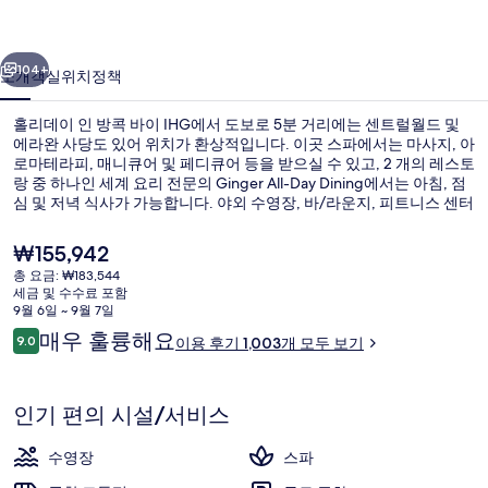
콕
이전
다음
바
104+
소개
객실
위치
정책
이
홀리데이 인 방콕 바이 IHG에서 도보로 5분 거리에는 센트럴월드 및
IHG
에라완 사당도 있어 위치가 환상적입니다. 이곳 스파에서는 마사지, 아
의
로마테라피, 매니큐어 및 페디큐어 등을 받으실 수 있고, 2 개의 레스토
랑 중 하나인 세계 요리 전문의 Ginger All-Day Dining에서는 아침, 점
사
심 및 저녁 식사가 가능합니다. 야외 수영장, 바/라운지, 피트니스 센터
등의 기타 편의 시설과 서비스가 갖춰져 있습니다. 많은 분들이 이곳의
진
친절한 고객 서비스 및 전반적인 숙박 시설 상태에 굉장히 만족했습니
현
₩155,942
다. 이 숙박 시설에서는 조금만 걸으면 Chit Lom BTS역에 갈 수 있고
갤
재
총 요금: ₩183,544
Siam BTS역도 걸어서 9분 거리에 있어 대중 교통편을 이용하기 편리
가
세금 및 수수료 포함
해요.
러
외관
격
9월 6일 ~ 9월 7일
은
이
리
매우 훌륭해요
9.0
이용 후기 1,003개 모두 보기
₩155,942
10점 만점 중 9.0점.
용
후
기
인기 편의 시설/서비스
수영장
스파