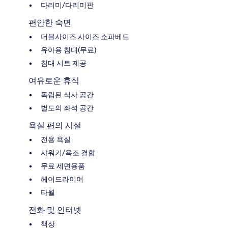
다리미/다리미판
편안한 숙면
더블사이즈 사이즈 소파베드
유아용 침대(무료)
침대 시트 제공
여유로운 휴식
독립된 식사 공간
별도의 좌석 공간
욕실 편의 시설
전용 욕실
샤워기/욕조 결합
무료 세면용품
헤어드라이어
타월
전화 및 인터넷
책상