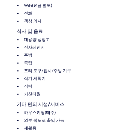
WiFi(요금 별도)
전화
책상 의자
식사 및 음료
대용량 냉장고
전자레인지
주방
쿡탑
조리 도구/접시/주방 기구
식기 세척기
식탁
키친타월
기타 편의 시설/서비스
하우스키핑(매주)
외부 복도로 출입 가능
재활용