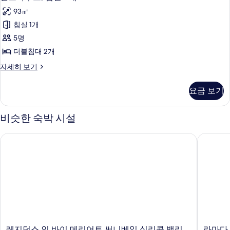
Shower)
트
즈
Shower)
개
93㎡
사
침
자
하
및
대
침실 1개
진
세
우
1
히
소
5명
모
개
스,
보
파
및
더블침대 2개
두
기
침
소
베
보
펜
자세히 보기
파
실
트
드
베
기
2
하
드
사
요금 보기
우
개
자
진
스,
세
사
침
히
비슷한 숙박 시설
모
실
진
보
두
2
기
모
레지던스 인 바이 메리어트 써니베일 실리콘 밸리 투
라마다 
개
보
두
자
기
세
보
히
기
보
기
레
라
레지던스 인 바이 메리어트 써니베일 실리콘 밸리
라마다