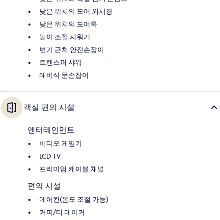
낮은 위치의 도어 외시경
낮은 위치의 도어록
높이 조절 샤워기
변기 근처 안전손잡이
트랜스퍼 샤워
레버식 문손잡이
객실 편의 시설
엔터테인먼트
비디오 게임기
LCD TV
프리미엄 케이블 채널
편의 시설
에어컨(온도 조절 가능)
커피/티 메이커