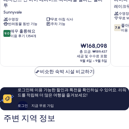
지
마
투
레이크
던
다
Sunnyvale
수영장
스
바
무료 W
인
수영장
무료 아침 식사
이
반려동물 동반 가능
주차 가능
바
윈
10
좋아
7.8
이
덤
점
이용 
10
매우 훌륭해요
9.0
메
서
만
점
이용 후기 1,154개
리
니
점
만
현
₩168,098
어
베
중
점
재
트
일/
7.8
중
총 요금: ₩189,437
요
써
실
점,
세금 및 수수료 포함
9.0
금
니
9월 4일 ~ 9월 5일
리
좋
점,
₩168,098
베
콘
아
매
일
비슷한 숙박 시설 비교하기
밸
요,
우
실
리
이
훌
리
레
용
륭
콘
이
후
해
로그인해 이용 가능한 할인과 특전을 확인하실 수 있어요. 리워
밸
크
기
요,
드를 적립해 더 많은 여행을 즐겨보세요!
리
우
1,054
이
투
드
개
용
로그인
지금 무료 가입
Sunnyvale
후
기
주변 지역 정보
1,154
개