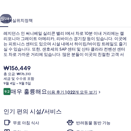
니
이전
다음
베
28+
소개
객실
위치
정책
일
레지던스 인 써니베일 실리콘 밸리 I에서 차로 10분 이내 거리에는 캘
실
리포니아 그레이트 아메리카, 리바이스 경기장 등이 있습니다. 이곳에
는 피트니스 센터도 있으며 시설 내에서 하이킹/바이킹 트레일도 즐기
리
실 수 있습니다. 또한, 샌호세의 SAP 센터 및 산타 클라라 컨벤션 센터
콘
도 차로 가까운 거리에 있습니다. 많은 분들이 이곳의 친절한 고객 서
비스에 대단히 만족하셨어요.
밸
현
₩156,449
재
리
총 요금: ₩176,310
가
세금 및 수수료 포함
I
숙박 시설의 전망
격
9월 4일 ~ 9월 5일
은
이
의
매우 훌륭해요
9.2
이용 후기 1,022개 모두 보기
₩156,449
10점 만점 중 9.2점.
용
사
후
기
진
인기 편의 시설/서비스
갤
무료 아침 식사
반려동물 동반 가능
러