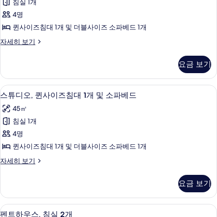
침실 1개
파
개
퀸
4명
및
베
사
소
퀸사이즈침대 1개 및 더블사이즈 소파베드 1개
드
파
이
스
자세히 보기
베
(Mobility
즈
튜
드
Accessible,
디
(Mobility
침
요금 보기
Tub)
오,
Accessible,
대
퀸
사
Tub)
사
1
자
책상, 노트북 작업 공간, 다리미/다리미
스
진
8
이
스튜디오, 퀸사이즈침대 1개 및 소파베드
세
개
튜
즈
모
히
45㎡
및
침
보
디
두
대
침실 1개
기
소
오,
보
1
4명
파
개
퀸
기
및
퀸사이즈침대 1개 및 더블사이즈 소파베드 1개
베
사
소
드
스
자세히 보기
파
이
튜
베
(Mobility
즈
디
드
요금 보기
Accessible,
오,
(Mobility
침
Roll-
퀸
Accessible,
대
사
In
Roll-
펜트하우스, 침실 2개 | 전용 주방 | 커
펜
9
이
펜트하우스, 침실 2개
1
In