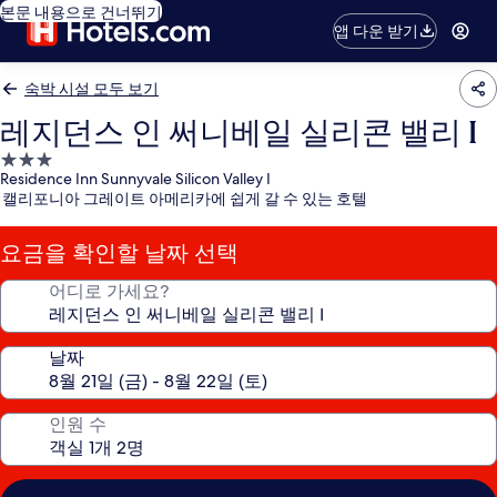
본문 내용으로 건너뛰기
앱 다운 받기
숙박 시설 모두 보기
레지던스 인 써니베일 실리콘 밸리 I
3.0
Residence Inn Sunnyvale Silicon Valley I
성
캘리포니아 그레이트 아메리카에 쉽게 갈 수 있는 호텔
급
숙
요금을 확인할 날짜 선택
박
시
어디로 가세요?
설
날짜
인원 수