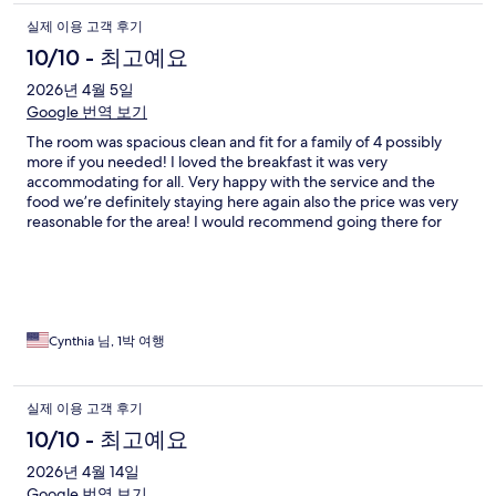
실제 이용 고객 후기
10/10 - 최고예요
2026년 4월 5일
Google 번역 보기
The room was spacious clean and fit for a family of 4 possibly
more if you needed! I loved the breakfast it was very
accommodating for all. Very happy with the service and the
food we’re definitely staying here again also the price was very
reasonable for the area! I would recommend going there for
your trips!
Cynthia 님, 1박 여행
실제 이용 고객 후기
10/10 - 최고예요
2026년 4월 14일
Google 번역 보기