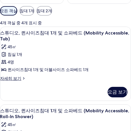
객
모든 객실
침대 1개
침대 2개
실
에
4개 객실 중 4개 표시 중
사
책상, 노트북 작업 공간, 다리미/다리미
스
5
스튜디오, 퀸사이즈침대 1개 및 소파베드 (Mobility Accessible,
용
튜
Tub)
가
디
45㎡
능
오,
한
침실 1개
퀸
필
4명
터
사
퀸사이즈침대 1개 및 더블사이즈 소파베드 1개
이
스
자세히 보기
즈
튜
디
침
요금 보기
오,
대
퀸
사
1
책상, 노트북 작업 공간, 다리미/다리미
스
5
이
스튜디오, 퀸사이즈침대 1개 및 소파베드 (Mobility Accessible,
개
튜
즈
Roll-In Shower)
및
침
디
45㎡
대
소
오,
1