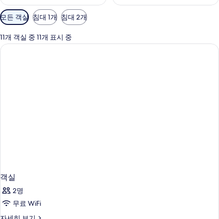
객
모든 객실
침대 1개
침대 2개
실
에
11개 객실 중 11개 표시 중
사
용
가
능
한
필
터
객실
2명
무료 WiFi
객
자세히 보기