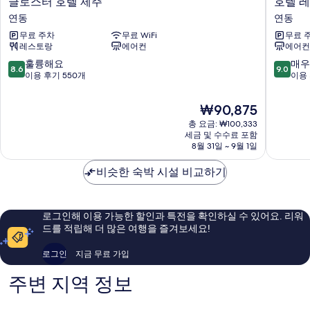
글로스터 호텔 제주
호텔 
로
텔
연동
연동
스
레
무료 주차
무료 WiFi
무료 
터
오
레스토랑
에어컨
에어컨
호
연
텔
동
10
10
훌륭해요
매우
8.6
9.0
제
점
점
이용 후기 550개
이용 
주
만
만
연
점
점
현
₩90,875
동
중
중
재
총 요금: ₩100,333
8.6
9.0
요
세금 및 수수료 포함
점,
점,
금
8월 31일 ~ 9월 1일
훌
매
₩90,875
륭
우
비슷한 숙박 시설 비교하기
해
훌
요,
륭
이
해
용
요,
로그인해 이용 가능한 할인과 특전을 확인하실 수 있어요. 리워
후
이
드를 적립해 더 많은 여행을 즐겨보세요!
기
용
550
후
로그인
지금 무료 가입
개
기
1,002
주변 지역 정보
개