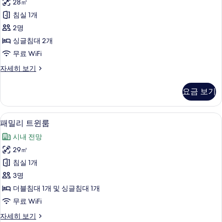
히
28㎡
드
보
침실 1개
기
트
2명
윈
싱글침대 2개
룸
무료 WiFi
사
스
자세히 보기
진
탠
모
다
요금 보기
드
두
트
보
윈
패밀리 트윈룸 | 고급 침구, 객실 내 금고
패
3
룸
패밀리 트윈룸
기
밀
자
시내 전망
세
리
히
29㎡
트
보
침실 1개
기
윈
3명
룸
더블침대 1개 및 싱글침대 1개
사
무료 WiFi
진
패
자세히 보기
모