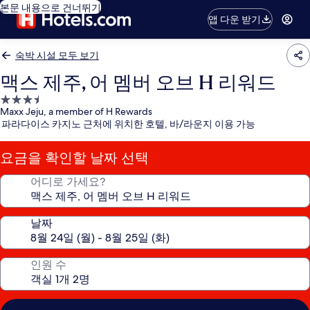
본문 내용으로 건너뛰기
앱 다운 받기
숙박 시설 모두 보기
맥스 제주, 어 멤버 오브 H 리워드
3.5
Maxx Jeju, a member of H Rewards
성
파라다이스 카지노 근처에 위치한 호텔, 바/라운지 이용 가능
급
숙
요금을 확인할 날짜 선택
박
시
어디로 가세요?
설
날짜
인원 수