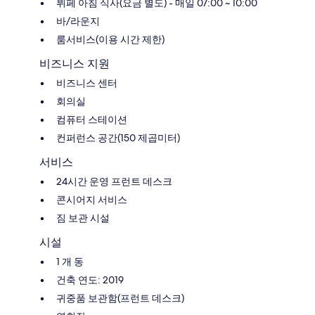
뷔페 아침 식사(요금 별도) - 매일 07:00 ~ 10:00
바/라운지
룸서비스(이용 시간 제한)
비즈니스 지원
비즈니스 센터
회의실
컴퓨터 스테이션
컨퍼런스 공간(150 제곱미터)
서비스
24시간 운영 프런트 데스크
콘시어지 서비스
짐 보관 시설
시설
1 개 동
건축 연도: 2019
귀중품 보관함(프런트 데스크)