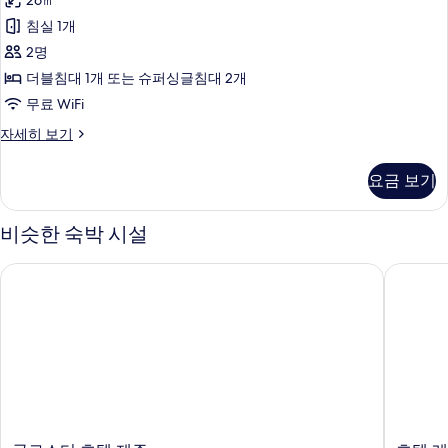
기
26㎡
미
세
침실 1개
히
더
보
2명
블
기
더블침대 1개 또는 슈퍼싱글침대 2개
룸
무료 WiFi
사
이
자세히 보기
진
코
모
노
요금 보기
미
두
더
보
블
비슷한 숙박 시설
룸
기
자
글로스터 호텔 제주
호텔 레
세
히
보
기
글
호