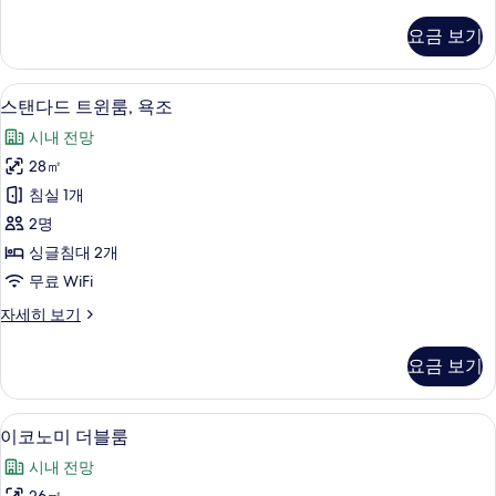
탠
사
다
요금 보기
드
진
더
모
블
고급 침구, 객실 내 금고, 책상, 암막 커튼
스
4
룸,
스탠다드 트윈룸, 욕조
두
탠
욕
보
시내 전망
조
다
자
기
28㎡
드
세
침실 1개
히
트
보
2명
윈
기
싱글침대 2개
룸,
무료 WiFi
욕
스
자세히 보기
조
탠
사
다
요금 보기
드
진
트
모
윈
이코노미 더블룸 | 고급 침구, 객실 내 금
이
3
룸,
이코노미 더블룸
두
코
욕
보
시내 전망
조
노
자