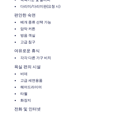
다리미/다리미판(요청 시)
편안한 숙면
베개 종류 선택 가능
암막 커튼
방음 객실
고급 침구
여유로운 휴식
각각 다른 가구 비치
욕실 편의 시설
비데
고급 세면용품
헤어드라이어
타월
화장지
전화 및 인터넷