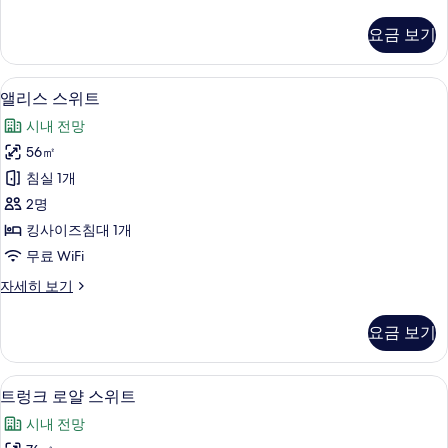
밀
두
리
요금 보기
트
보
윈
기
룸
앨리스 스위트 | 고급 침구, 객실 내 금고
앨
4
자
앨리스 스위트
리
세
시내 전망
히
스
보
56㎡
스
기
침실 1개
위
2명
트
킹사이즈침대 1개
사
무료 WiFi
진
앨
자세히 보기
모
리
두
스
요금 보기
스
보
위
기
트
트렁크 로얄 스위트 | 고급 침구, 객실 내
트
4
자
트렁크 로얄 스위트
렁
세
시내 전망
히
크
보