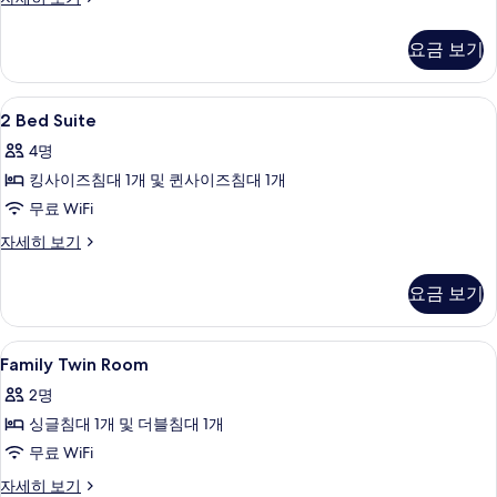
실
자
요금 보기
세
히
보
2
고급 침구, 객실 내 금고, 책상, 암막 커튼
4
기
2 Bed Suite
Bed
4명
Suite
킹사이즈침대 1개 및 퀸사이즈침대 1개
사
무료 WiFi
진
모
2
자세히 보기
Bed
두
Suite
요금 보기
보
자
세
기
히
Family
고급 침구, 객실 내 금고, 책상, 암막 커튼
4
보
Family Twin Room
Twin
기
2명
Room
싱글침대 1개 및 더블침대 1개
사
무료 WiFi
진
모
Family
자세히 보기