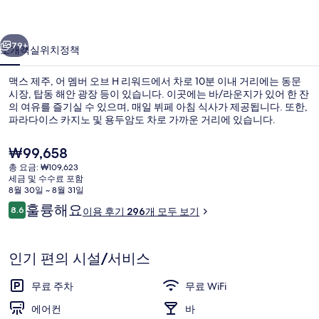
버
이전
다음
오
79+
소개
객실
위치
정책
브
맥스 제주, 어 멤버 오브 H 리워드에서 차로 10분 이내 거리에는 동문
H
시장, 탑동 해안 광장 등이 있습니다. 이곳에는 바/라운지가 있어 한 잔
리
의 여유를 즐기실 수 있으며, 매일 뷔페 아침 식사가 제공됩니다. 또한,
파라다이스 카지노 및 용두암도 차로 가까운 거리에 있습니다.
워
현
₩99,658
드
재
총 요금: ₩109,623
의
가
세금 및 수수료 포함
격
8월 30일 ~ 8월 31일
사
루프탑 테라스
은
이
훌륭해요
8.6
이용 후기 296개 모두 보기
₩99,658
10점 만점 중 8.6점.
진
용
후
갤
기
인기 편의 시설/서비스
러
무료 주차
무료 WiFi
리
에어컨
바