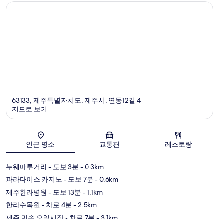
63133, 제주특별자치도, 제주시, 연동12길 4
지도로 보기
지도
인근 명소
교통편
레스토랑
누웨마루거리
- 도보 3분
- 0.3km
파라다이스 카지노
- 도보 7분
- 0.6km
제주한라병원
- 도보 13분
- 1.1km
한라수목원
- 차로 4분
- 2.5km
제주 민속 오일시장
- 차로 7분
- 3.1km