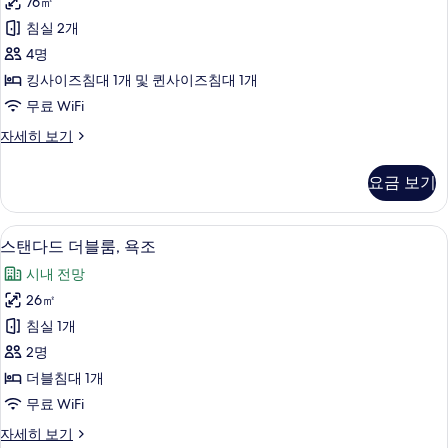
76㎡
로
기
침실 2개
얄
4명
스
킹사이즈침대 1개 및 퀸사이즈침대 1개
위
무료 WiFi
트
트
자세히 보기
사
렁
진
크
요금 보기
로
모
얄
두
스
고급 침구, 객실 내 금고, 책상, 암막 커튼
스
4
위
스탠다드 더블룸, 욕조
보
탠
트
기
시내 전망
자
다
세
26㎡
드
히
침실 1개
보
더
기
2명
블
더블침대 1개
룸,
무료 WiFi
욕
스
자세히 보기
조