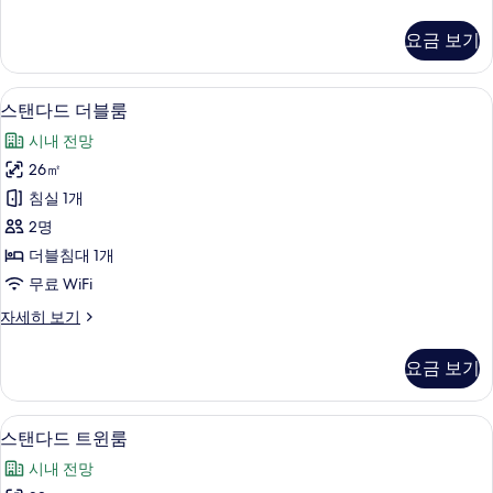
Twin
두
Room
요금 보기
보
자
세
기
히
고급 침구, 객실 내 금고, 책상, 암막 커튼
스
5
보
스탠다드 더블룸
탠
기
시내 전망
다
26㎡
드
침실 1개
더
2명
블
더블침대 1개
룸
무료 WiFi
사
스
자세히 보기
진
탠
모
다
요금 보기
드
두
더
보
블
고급 침구, 객실 내 금고, 책상, 암막 커튼
스
3
룸
스탠다드 트윈룸
기
탠
자
시내 전망
세
다