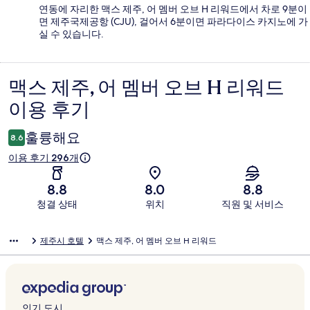
연동에 자리한 맥스 제주, 어 멤버 오브 H 리워드에서 차로 9분이
면 제주국제공항 (CJU), 걸어서 6분이면 파라다이스 카지노에 가
실 수 있습니다.
맥스 제주, 어 멤버 오브 H 리워드
이
이용 후기
용
후
훌륭해요
8.6
기
이용 후기 296개
8.8
8.0
8.8
청결 상태
위치
직원 및 서비스
이
제주시 호텔
맥스 제주, 어 멤버 오브 H 리워드
용
후
기
인기 도시