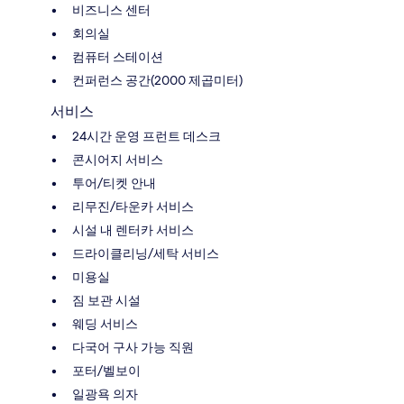
비즈니스 센터
회의실
컴퓨터 스테이션
컨퍼런스 공간(2000 제곱미터)
서비스
24시간 운영 프런트 데스크
콘시어지 서비스
투어/티켓 안내
리무진/타운카 서비스
시설 내 렌터카 서비스
드라이클리닝/세탁 서비스
미용실
짐 보관 시설
웨딩 서비스
다국어 구사 가능 직원
포터/벨보이
일광욕 의자