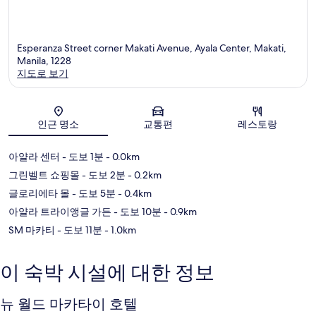
Esperanza Street corner Makati Avenue, Ayala Center, Makati,
Manila, 1228
지도로 보기
지도
인근 명소
교통편
레스토랑
아얄라 센터
- 도보 1분
- 0.0km
그린벨트 쇼핑몰
- 도보 2분
- 0.2km
글로리에타 몰
- 도보 5분
- 0.4km
아얄라 트라이앵글 가든
- 도보 10분
- 0.9km
SM 마카티
- 도보 11분
- 1.0km
이 숙박 시설에 대한 정보
뉴 월드 마카타이 호텔