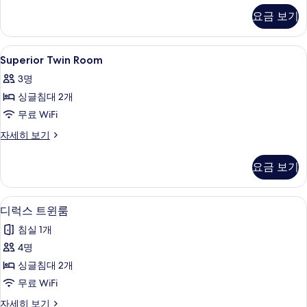
두
Room
요금 보기
보
자
세
기
히
Superior
오리/거위털 이불, 필로우탑 침대, 미니바
3
보
Superior Twin Room
Twin
기
3명
Room
싱글침대 2개
사
무료 WiFi
진
모
Superior
자세히 보기
Twin
두
Room
요금 보기
보
자
세
기
히
오리/거위털 이불, 필로우탑 침대, 미니바
디
5
보
디럭스 트윈룸
럭
기
침실 1개
스
4명
트
싱글침대 2개
윈
무료 WiFi
룸
디
자세히 보기