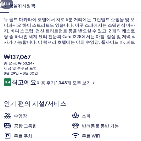
호
44+
소개
객실
위치
정책
텔
뉴 월드 마카타이 호텔에서 차로 5분 거리에는 그린벨트 쇼핑몰 및 보
의
니파시오 하이 스트리트도 있습니다. 이곳 스파에서는 스웨덴식 마사
지, 바디 스크럽, 전신 트리트먼트 등을 받으실 수 있고, 2 개의 레스토
사
랑 중 하나인 세계 요리 전문의 Cafe 1228에서는 아침, 점심 및 저녁 식
진
사가 가능합니다. 이 럭셔리 호텔에는 야외 수영장, 풀사이드 바, 피트
니스 센터 등이 마련되어 있습니다. 많은 분들이 이곳의 친절한 고객
갤
서비스 및 위치에 높은 평점을 주셨습니다.
현
₩137,067
재
러
총 요금: ₩163,247
가
세금 및 수수료 포함
오리/거위털 이불, 필로우탑 침대, 미니바
리
격
8월 29일 ~ 8월 30일
은
이
최고예요
9.4
이용 후기 1,348개 모두 보기
₩137,067
10점 만점 중 9.4점.
용
후
기
인기 편의 시설/서비스
수영장
스파
공항 교통편
반려동물 동반 가능
무료 주차
무료 WiFi