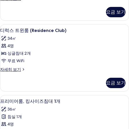
즈
기
럭
침
스
요금 보기
룸,
대
킹
1
사
오리/거위털 이불, 필로우탑 침대, 미니바
디
5
이
개
디럭스 트윈룸 (Residence Club)
럭
즈
(Residence
34㎡
침
스
Club)
대
4명
트
1
사
싱글침대 2개
개
윈
진
(Residence
무료 WiFi
룸
모
Club)
디
자세히 보기
자
(Residence
두
럭
세
Club)
스
보
히
요금 보기
트
사
보
기
윈
기
진
룸
오리/거위털 이불, 필로우탑 침대, 미니바
프
모
5
(Residence
프리미어룸, 킹사이즈침대 1개
리
Club)
두
36㎡
자
미
보
세
침실 1개
어
히
기
4명
보
룸,