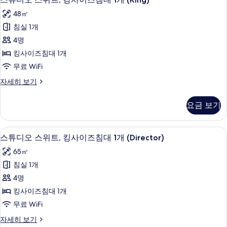
1
튜
이
개
48㎡
즈
디
사
침
침실 1개
오
대
진
4명
1
스
모
개
킹사이즈침대 1개
위
자
두
무료 WiFi
세
트,
보
히
스
자세히 보기
킹
보
튜
기
기
사
디
요금 보기
오
이
스
즈
위
오리/거위털 이불, 필로우탑 침대, 미니바
스
6
트,
스튜디오 스위트, 킹사이즈침대 1개 (Director)
침
튜
킹
대
65㎡
사
디
이
1
침실 1개
오
즈
개
4명
침
스
(King)
대
킹사이즈침대 1개
위
1
사
무료 WiFi
개
트,
진
(King)
스
자세히 보기
킹
자