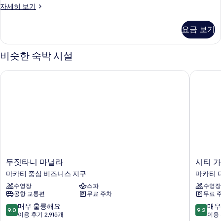
프
자세히 보기
윈
리
룸
미
요금 보기
어
사
트
진
윈
비슷한 숙박 시설
룸
모
자
두짓타니 마닐라
시티 가든
두
세
히
보
보
기
기
두
시
두짓타니 마닐라
시티 가
짓
티
마카티 중심 비즈니스 지구
마카티 
타
가
수영장
스파
수영장
니
든
공항 교통편
무료 주차
무료 
마
그
닐
랜
10
10
매우 훌륭해요
매우
9.0
9.2
라
드
점
점
이용 후기 2,915개
이용 