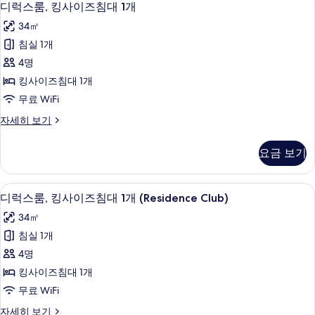
5
디럭스룸, 킹사이즈침대 1개
용
럭
가
34㎡
스
능
침실 1개
룸,
한
4명
킹
필
킹사이즈침대 1개
터
사
무료 WiFi
이
디
자세히 보기
즈
럭
침
스
요금 보기
룸,
대
킹
1
사
오리/거위털 이불, 필로우탑 침대, 미니바
디
5
이
개
디럭스룸, 킹사이즈침대 1개 (Residence Club)
럭
즈
사
34㎡
침
스
진
대
침실 1개
룸,
1
모
4명
개
킹
두
자
킹사이즈침대 1개
사
세
보
무료 WiFi
히
이
기
보
디
자세히 보기