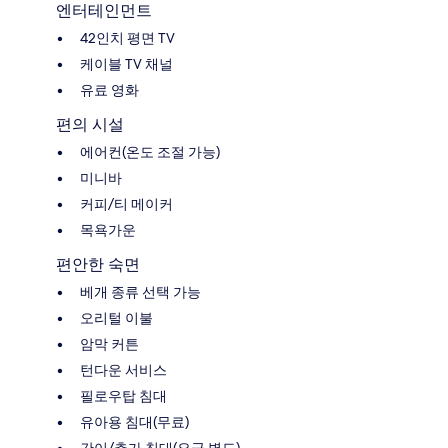
엔터테인먼트
42인치 평면 TV
케이블 TV 채널
유료 영화
편의 시설
에어컨(온도 조절 가능)
미니바
커피/티 메이커
목욕가운
편안한 숙면
베개 종류 선택 가능
오리털 이불
암막 커튼
턴다운 서비스
필로우탑 침대
유아용 침대(무료)
간이/추가 침대(요금 별도)