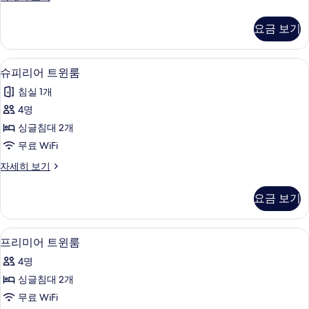
사
럭
진
스
요금 보기
트
모
윈
두
룸
오리/거위털 이불, 필로우탑 침대, 미니바
슈
5
자
슈피리어 트윈룸
보
피
세
기
침실 1개
히
리
보
4명
어
기
싱글침대 2개
트
무료 WiFi
윈
슈
자세히 보기
룸
피
사
리
요금 보기
어
진
트
모
윈
오리/거위털 이불, 필로우탑 침대, 미니바
프
5
룸
프리미어 트윈룸
두
리
자
보
4명
세
미
히
기
싱글침대 2개
어
보
무료 WiFi
기
트