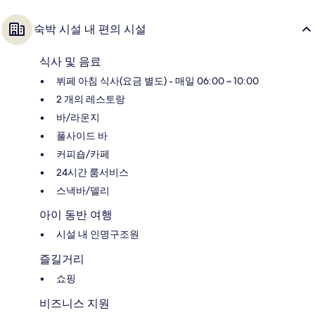
숙박 시설 내 편의 시설
식사 및 음료
뷔페 아침 식사(요금 별도) - 매일 06:00 ~ 10:00
2 개의 레스토랑
바/라운지
풀사이드 바
커피숍/카페
24시간 룸서비스
스낵바/델리
아이 동반 여행
시설 내 인명구조원
즐길거리
쇼핑
비즈니스 지원