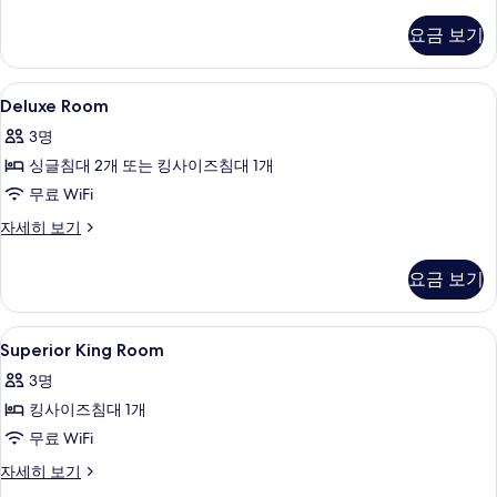
모
튜
세
사
디
두
요금 보기
히
오
이
보
보
스
즈
기
위
기
Deluxe
오리/거위털 이불, 필로우탑 침대, 미니바
4
트,
Deluxe Room
침
Room
킹
대
3명
사
사
이
1
싱글침대 2개 또는 킹사이즈침대 1개
진
즈
개
무료 WiFi
모
침
(Director)
대
Deluxe
자세히 보기
두
1
사
Room
보
개
자
진
요금 보기
(Director)
세
기
자
모
히
세
보
두
Superior
오리/거위털 이불, 필로우탑 침대, 미니바
히
3
기
Superior King Room
보
King
보
3명
기
Room
기
킹사이즈침대 1개
사
무료 WiFi
진
모
Superior
자세히 보기
King