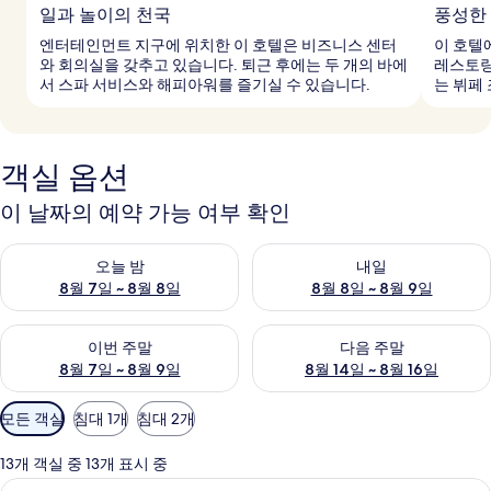
일과 놀이의 천국
풍성한
엔터테인먼트 지구에 위치한 이 호텔은 비즈니스 센터
이 호텔
와 회의실을 갖추고 있습니다. 퇴근 후에는 두 개의 바에
레스토랑
서 스파 서비스와 해피아워를 즐기실 수 있습니다.
는 뷔페
객실 옵션
이 날짜의 예약 가능 여부 확인
오늘 밤 예약 가능 여부 확인, 8월 7일 ~ 8월 8일
내일 예약 가능 여부 확인, 8월 8
오늘 밤
내일
8월 7일 ~ 8월 8일
8월 8일 ~ 8월 9일
이번 주말 예약 가능 여부 확인, 8월 7일 ~ 8월 9일
다음 주말 예약 가능 여부 확인, 8월
이번 주말
다음 주말
8월 7일 ~ 8월 9일
8월 14일 ~ 8월 16일
객
모든 객실
침대 1개
침대 2개
실
에
13개 객실 중 13개 표시 중
사
오리/거위털 이불, 필로우탑 침대, 미니바
디