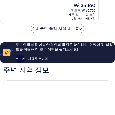
마
호
만
만
현
₩135,160
카
텔
점
점
재
티
마
중
중
총 요금: ₩165,706
요
중
세금 및 수수료 포함
카
9.0
9.2
금
9월 7일 ~ 9월 8일
심
티
점,
점,
₩135,160
비
다
매
매
비슷한 숙박 시설 비교하기
즈
운
우
우
니
타
훌
훌
스
운
륭
륭
지
해
해
로그인해 이용 가능한 할인과 특전을 확인하실 수 있어요. 리워
구
요,
요,
드를 적립해 더 많은 여행을 즐겨보세요!
이
이
용
용
로그인
지금 무료 가입
후
후
기
기
주변 지역 정보
2,915
1,890
개
개