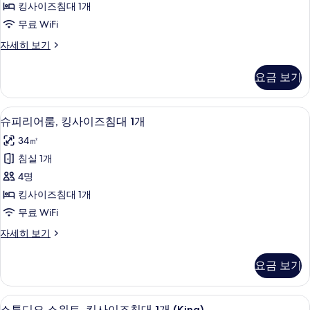
기
킹사이즈침대 1개
킹
무료 WiFi
사
프
자세히 보기
이
리
즈
미
요금 보기
어
침
룸,
대
킹
오리/거위털 이불, 필로우탑 침대, 미니바
슈
5
사
슈피리어룸, 킹사이즈침대 1개
1
피
이
개
34㎡
즈
리
사
침
침실 1개
어
대
진
4명
1
룸,
모
개
킹사이즈침대 1개
킹
자
두
무료 WiFi
세
사
보
히
슈
자세히 보기
이
보
피
기
기
즈
리
요금 보기
어
침
룸,
대
킹
오리/거위털 이불, 필로우탑 침대, 미니바
스
5
사
스튜디오 스위트, 킹사이즈침대 1개 (King)