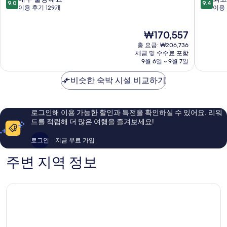
9.0
9.4
트
레
점
점
이용 후기 129개
이용 
발
이
만
만
리
커
점
점
현
₩170,557
Jimbaran
스
중
중
재
Jimbara
9.0
9.4
총 요금: ₩206,736
요
점,
점,
세금 및 수수료 포함
금
9월 6일 ~ 9월 7일
매
최
₩170,557
우
고
비슷한 숙박 시설 비교하기
훌
예
륭
요,
해
이
요,
용
로그인해 이용 가능한 할인과 특전을 확인하실 수 있어요. 리워
이
후
드를 적립해 더 많은 여행을 즐겨보세요!
용
기
후
203
로그인
지금 무료 가입
기
개
129
주변 지역 정보
개