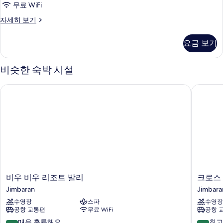
무료 WiFi
기
Rooms
자세히 보기
MAO
자
요금 보기
세
히
보
비슷한 숙박 시설
기
비우 비우 리조트 발리
크로스 
비
크
비우 비우 리조트 발리
크로스
우
로
Jimbaran
Jimbara
비
스
수영장
스파
수영장
우
발
공항 교통편
무료 WiFi
공항 
리
리
조
브
10
10
매우 훌륭해요
최고