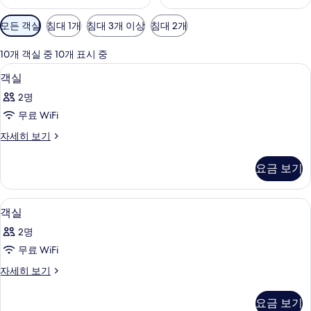
객
모든 객실
침대 1개
침대 3개 이상
침대 2개
실
에
10개 객실 중 10개 표시 중
사
미니바, 객실 내 금고, 책상, 암막 커튼
객
6
객실
용
실
가
2명
사
능
무료 WiFi
진
한
객
자세히 보기
모
필
실
터
두
자
요금 보기
세
보
히
기
보
미니바, 객실 내 금고, 책상, 암막 커튼
객
6
기
객실
실
2명
사
무료 WiFi
진
객
자세히 보기
모
실
두
자
요금 보기
세