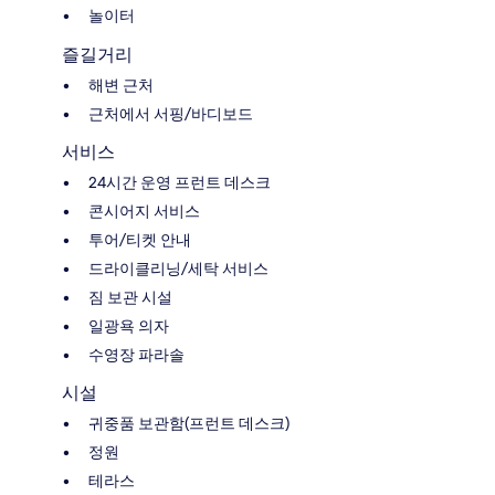
놀이터
즐길거리
해변 근처
근처에서 서핑/바디보드
서비스
24시간 운영 프런트 데스크
콘시어지 서비스
투어/티켓 안내
드라이클리닝/세탁 서비스
짐 보관 시설
일광욕 의자
수영장 파라솔
시설
귀중품 보관함(프런트 데스크)
정원
테라스