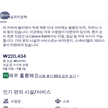
의
이전
다음
사
68+
소개
객실
위치
정책
진
라 카바네 발리에서 차로 15분 이내 거리에는 발랑안 비치, 아야나 스
갤
파 등이 있습니다. 이곳에는 야외 수영장이 마련되어 있으며, 현지 요
리 전문 식당인 La Cabane Bali에서는 아침, 점심 및 저녁 식사가 가능
러
합니다. 기타 편의 시설과 서비스로는 바/라운지, 스낵바/델리, 테라스
리
등이 마련되어 있습니다.
현
₩220,434
재
총 요금: ₩267,193
가
세금 및 수수료 포함
아침 식사, 점심 식사 및 저녁 식사 제공
격
8월 31일 ~ 9월 1일
은
이
매우 훌륭해요
9.2
이용 후기 53개 모두 보기
₩220,434
10점 만점 중 9.2점.
용
후
기
인기 편의 시설/서비스
수영장
스파