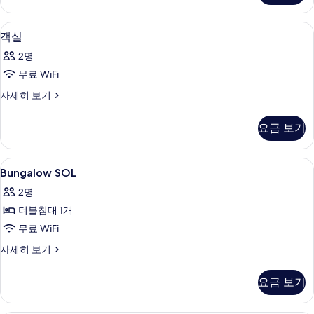
보
히
기
보
미니바, 객실 내 금고, 책상, 암막 커튼
객
5
기
객실
실
2명
사
무료 WiFi
진
객
자세히 보기
모
실
두
자
요금 보기
세
보
히
기
보
Bungalow
Bungalow SOL | 미니바, 객실 내 금고
5
기
Bungalow SOL
SOL
2명
사
더블침대 1개
진
무료 WiFi
모
Bungalow
자세히 보기
두
SOL
보
자
요금 보기
세
기
히
보