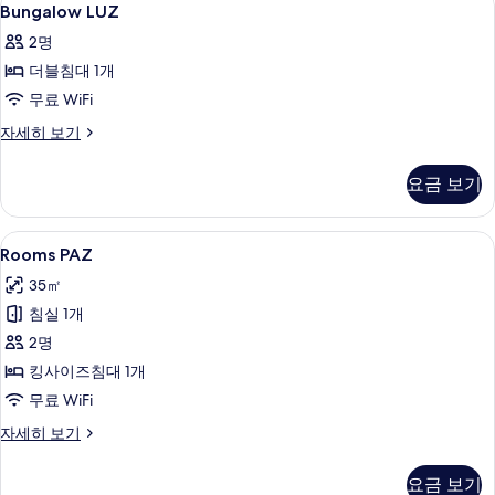
5
기
Bungalow LUZ
LUZ
2명
사
더블침대 1개
진
무료 WiFi
모
Bungalow
자세히 보기
두
LUZ
보
자
요금 보기
세
기
히
보
Rooms
Rooms PAZ | 미니바, 객실 내 금고, 책
6
기
Rooms PAZ
PAZ
35㎡
사
침실 1개
진
2명
모
킹사이즈침대 1개
두
무료 WiFi
보
Rooms
자세히 보기
기
PAZ
자
요금 보기
세