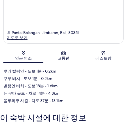
Jl. Pantai Balangan, Jimbaran, Bali, 80361
지도로 보기
지도
인근 명소
교통편
레스토랑
뿌라 발랑안
- 도보 1분
- 0.2km
쿠부 비치
- 도보 1분
- 0.2km
발랑안 비치
- 도보 18분
- 1.6km
뉴 쿠타 골프
- 차로 14분
- 4.3km
울루와뚜 사원
- 차로 37분
- 13.1km
이 숙박 시설에 대한 정보