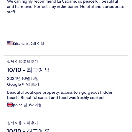
We can highly recommend La Cabane, so peaceful, beautiful
and harmonic. Perfect stay in Jimbaran. Helpful and considerate
staff.
Kristina 님, 2박 여행
실제 이용 고객 후기
10/10 - 최고예요
2024년 10월 13일
Google 번역 보기
Beautiful boutique property, access to a gorgeous hidden
beach. Beautiful sunset and food was freshly cooked
janine 님, 1박 여행
실제 이용 고객 후기
10/10 - 최고예요