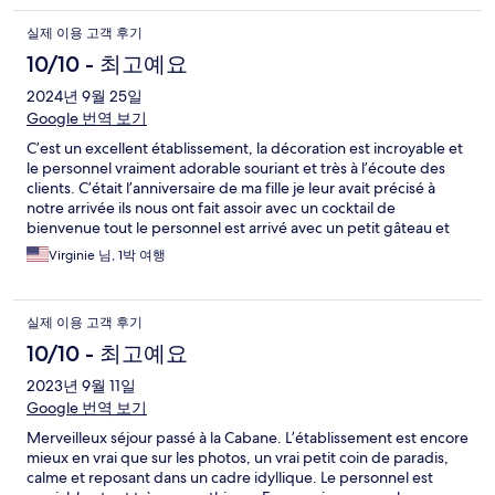
실제 이용 고객 후기
10/10 - 최고예요
2024년 9월 25일
Google 번역 보기
C’est un excellent établissement, la décoration est incroyable et
le personnel vraiment adorable souriant et très à l’écoute des
clients. C’était l’anniversaire de ma fille je leur avait précisé à
notre arrivée ils nous ont fait assoir avec un cocktail de
bienvenue tout le personnel est arrivé avec un petit gâteau et
une bougie en chantant happy birthday. L’attention nous à
Virginie 님, 1박 여행
beaucoup touché Les chambres sont magnifiques, et très
propres La vue est à coupé le souffle Je recommande vraiment
cet hôtel ⭐️⭐️⭐️⭐️⭐️
실제 이용 고객 후기
10/10 - 최고예요
2023년 9월 11일
Google 번역 보기
Merveilleux séjour passé à la Cabane. L’établissement est encore
mieux en vrai que sur les photos, un vrai petit coin de paradis,
calme et reposant dans un cadre idyllique. Le personnel est