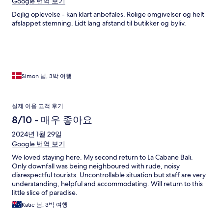
Google 번역 보기
Dejlig oplevelse - kan klart anbefales. Rolige omgivelser og helt
afslappet stemning. Lidt lang afstand til butikker og byliv.
Simon 님, 3박 여행
실제 이용 고객 후기
8/10 - 매우 좋아요
2024년 1월 29일
Google 번역 보기
We loved staying here. My second return to La Cabane Bali.
Only downfall was being neighboured with rude, noisy
disrespectful tourists. Uncontrollable situation but staff are very
understanding, helpful and accommodating. Will return to this
little slice of paradise.
Katie 님, 3박 여행