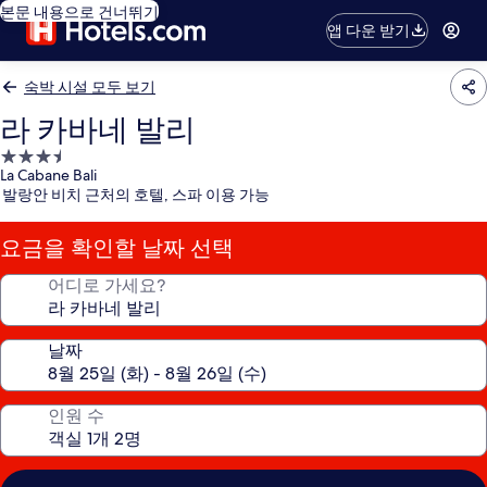
본문 내용으로 건너뛰기
앱 다운 받기
숙박 시설 모두 보기
라 카바네 발리
3.5
La Cabane Bali
성
발랑안 비치 근처의 호텔, 스파 이용 가능
급
숙
요금을 확인할 날짜 선택
박
시
어디로 가세요?
설
날짜
인원 수