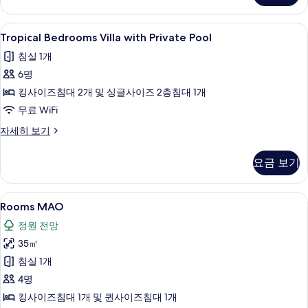
히
보
Tropical
Tropical Bedrooms Villa with Pri
12
기
Tropical Bedrooms Villa with Private Pool
Bedrooms
침실 1개
Villa
6명
with
Private
킹사이즈침대 2개 및 싱글사이즈 2층침대 1개
Pool
무료 WiFi
사
Tropical
자세히 보기
진
Bedrooms
Villa
모
요금 보기
with
두
Private
Pool
보
Rooms
Rooms MAO | 미니바, 객실 내 금고, 
7
자
Rooms MAO
기
MAO
세
정원 전망
히
사
보
35㎡
진
기
침실 1개
모
4명
두
킹사이즈침대 1개 및 퀸사이즈침대 1개
보