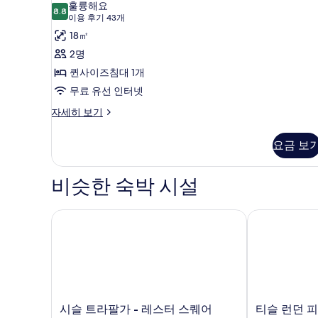
리
Double
훌륭해요
대
8.8
8.8점 만점 중 10점
(이
이용 후기 43개
Room)
어
1
용
개
18㎡
사
룸,
(Classic
후
2명
진
퀸
Double
기
퀸사이즈침대 1개
Room)
모
사
43
자
무료 유선 인터넷
두
이
개)
세
보
히
슈
자세히 보기
즈
보
피
기
침
기
리
요금 보
어
대
룸,
1
퀸
비슷한 숙박 시설
개
사
이
(Superior
즈
시슬 트라팔가 - 레스터 스퀘어
티슬 런던 피
Queen
침
Room)
대
1
사
개
진
(Superior
모
Queen
Room)
시
티
두
시슬 트라팔가 - 레스터 스퀘어
티슬 런던 
자