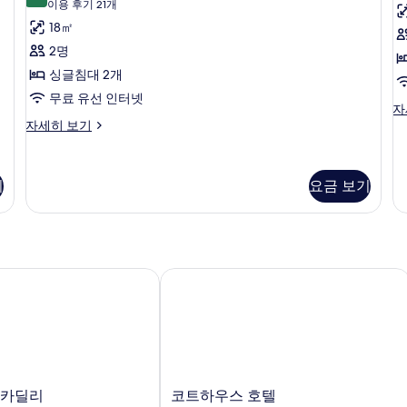
8.4점 만점 중 10점
리
(이
이용 후기 21개
및
즈
이
용
어
18㎡
침
즈
소
후
대
침
룸,
2명
파
1
대
기
싱
싱글침대 2개
베
개
1
21
및
개
글
무료 유선 인터넷
드
개)
이
자
소
및
침
슈
그
(Junior
자세히 보기
파
소
피
제
베
파
대
King
(
리
큐
드
베
Suite)
2
K
어
티
(Junior
드
기
요금 보기
사
개
룸,
브
R
스
King
(E
싱
펜
Suite)
Ki
진
(Superior
글
트
자
R
Twin
모
침
하
세
자
Room)
대
우
히
세
두
2
스,
카딜리
보
코트하우스 호텔
히
사
보
개
킹
기
보
진
(Superior
사
기
기
Twin
이
모
Room)
즈
두
자
침
1
세
대
보
히
1
코
기
피카딜리
코트하우스 호텔
보
개