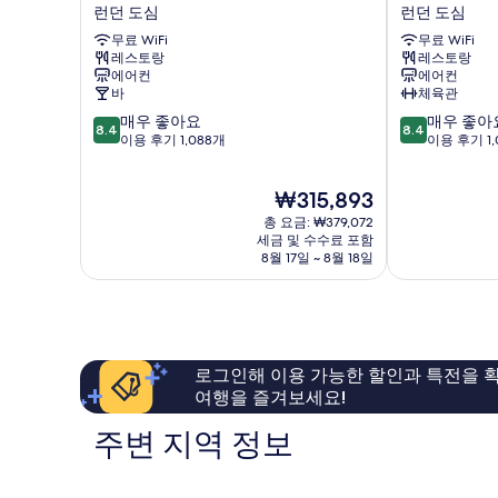
슬
슬
런던 도심
런던 도심
보
세
트
런
히
무료 WiFi
무료 WiFi
기
라
던
보
레스토랑
레스토랑
팔
피
기
에어컨
에어컨
가
카
바
체육관
-
딜
10
10
매우 좋아요
매우 좋아
레
리
8.4
8.4
점
점
이용 후기 1,088개
이용 후기 1,
스
런
만
만
터
던
점
점
스
도
현
₩315,893
중
중
퀘
심
재
8.4
8.4
어
총 요금: ₩379,072
요
점,
점,
세금 및 수수료 포함
런
금
8월 17일 ~ 8월 18일
매
매
던
₩315,893
우
우
도
좋
좋
심
아
아
요,
요,
이
이
로그인해 이용 가능한 할인과 특전을 확
용
용
여행을 즐겨보세요!
후
후
기
기
주변 지역 정보
1,088
1,005
개
개