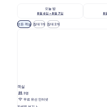
오늘 밤 예약 가능 여부 확인, 8월 6일 ~ 8월 7일
내일 예약 가능 
오늘 밤
8월 6일 ~ 8월 7일
8월
객
모든 객실
침대 1개
침대 2개
실
에
사
용
가
능
한
필
터
객실
3명
무료 유선 인터넷
객
자세히 보기