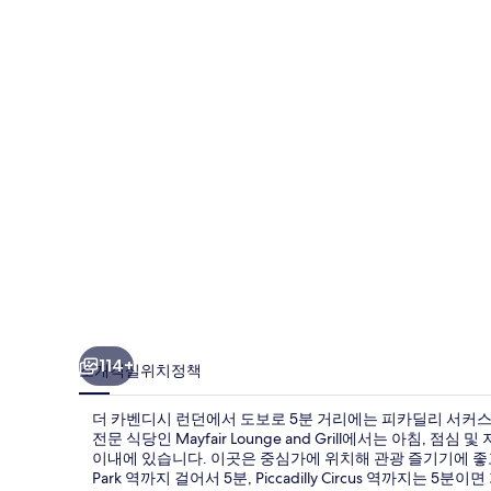
시
런
던
의
사
진
갤
러
리
114+
소개
객실
위치
정책
더 카벤디시 런던에서 도보로 5분 거리에는 피카딜리 서커스
전문 식당인 Mayfair Lounge and Grill에서는 아침, 
이내에 있습니다. 이곳은 중심가에 위치해 관광 즐기기에 좋고
Park 역까지 걸어서 5분, Piccadilly Circus 역까지는 5분이