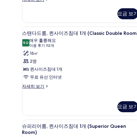
실
자
요금 보
세
히
보
스탠다드룸, 퀸사이즈침대 1개 (Clas
스
13
기
스탠다드룸, 퀸사이즈침대 1개 (Classic Double Room
탠
매우 훌륭해요
9.0
9.0점 만점 중 10점
다
(이
이용 후기 112개
용
드
16㎡
후
룸,
2명
기
퀸
퀸사이즈침대 1개
112
사
무료 유선 인터넷
개)
이
스
자세히 보기
탠
즈
다
침
드
요금 보
룸,
대
퀸
1
사
슈피리어룸, 퀸사이즈침대 1개 (Sup
슈
개
이
9
슈피리어룸, 퀸사이즈침대 1개 (Superior Queen
즈
피
(Classic
Room)
침