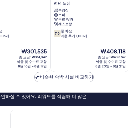
트
런던 도심
기
및
하
소
수영장
우
파
스파
스
베
무료 WiFi
호
드
레스토랑
텔
(P
10
요
좋아요
런
7.6
Ki
(
점
005개
이용 후기 1,001개
던
Su
만
K
도
자
점
심
S
세
현
현
₩301,535
₩408,118
중
히
재
재
7.6
총 요금: ₩361,842
총 요금: ₩489,742
보
요
요
점,
세금 및 수수료 포함
세금 및 수수료 포함
기
금
금
8월 16일 ~ 8월 17일
8월 20일 ~ 8월 21일
좋
₩301,535
₩408,118
아
비슷한 숙박 시설 비교하기
요,
이
용
후
인하실 수 있어요. 리워드를 적립해 더 많은
기
1,001
개