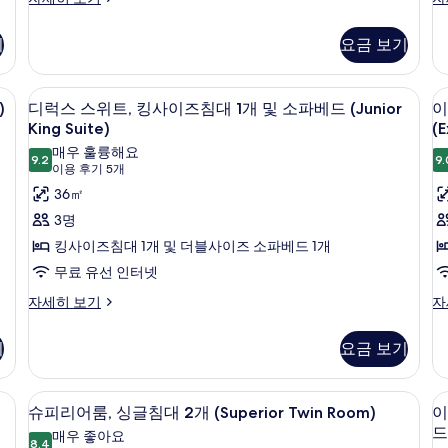
실
실
자
자
기
요금 보기
세
세
히
히
보
보
sic Double Room) | 고급 침구, 객실 내 금고, 책상, 암막 커튼
디럭스 스위트, 킹사이즈침대 1개 및 소파베드 (
디
15
기
기
)
디럭스 스위트, 킹사이즈침대 1개 및 소파베드 (Junior
이
럭
King Suite)
(E
스
매우 훌륭해요
9.2
9.
9.2점 만점 중 10점
(이
이용 후기 5개
스
용
36㎡
위
후
3명
트,
기
킹사이즈침대 1개 및 더블사이즈 소파베드 1개
킹
룸
5
무료 유선 인터넷
사
개)
디
이
자세히 보기
자
이
럭
그
즈
스
제
기
요금 보기
스
큐
침
위
티
대
트,
브
erior Queen Room) | 고급 침구, 객실 내 금고, 책상, 암막 커튼
고급 침구, 객실 내 금고, 책상, 암막 커튼
슈
1
8
킹
룸,
슈피리어룸, 싱글침대 2개 (Superior Twin Room)
이
피
사
킹
개
드 
1
매우 좋아요
이
8.4
사