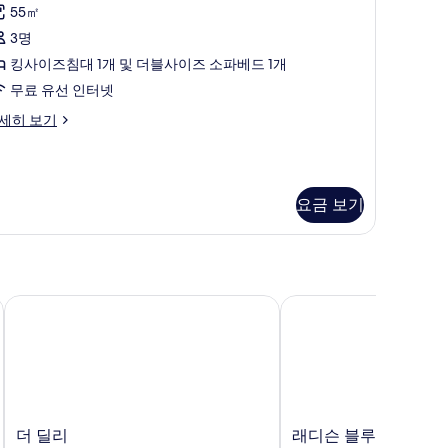
제
개
55㎡
큐
및
3명
티
소
킹사이즈침대 1개 및 더블사이즈 소파베드 1개
브
파
무료 유선 인터넷
펜
베
세히 보기
트
드
하
Executive
우
ing
요금 보기
oom)
,
xecutive
ng
사
킹
oom)
진
사
모
이
더 딜리
래디슨 블루 호텔, 런던
두
즈
보
침
기
대
개
더
래
더 딜리
래디슨 블루 호텔, 런
및