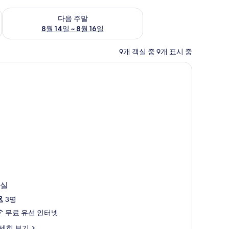
~ 8월 9일
다음 주말 예약 가능 여부 확인, 8월 14일 ~ 8월 16일
다음 주말
8월 14일 ~ 8월 16일
9개 객실 중 9개 표시 중
실
3명
무료 유선 인터넷
세히 보기