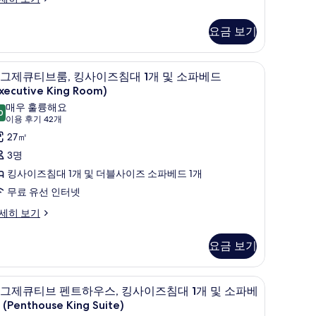
요금 보기
Junior King Suite) | 고급 침구, 객실 내 금고, 책상, 암막 커튼
이그제큐티브룸, 킹사이즈침대 1개 및 소파베드 (Exec
이
11
그제큐티브룸, 킹사이즈침대 1개 및 소파베드
그
xecutive King Room)
제
매우 훌륭해요
0
9.0점 만점 중 10점
(이
이용 후기 42개
큐
용
27㎡
티
후
3명
브
기
킹사이즈침대 1개 및 더블사이즈 소파베드 1개
,
42
무료 유선 인터넷
킹
개)
세히 보기
사
이
요금 보기
즈
침
이그제큐티브 펜트하우스, 킹사이즈침대 1개 및 소파베드 
이
대
22
그제큐티브 펜트하우스, 킹사이즈침대 1개 및 소파베
그
(Penthouse King Suite)