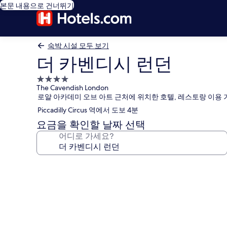
본문 내용으로 건너뛰기
숙박 시설 모두 보기
더 카벤디시 런던
4.0
The Cavendish London
성
로얄 아카데미 오브 아트 근처에 위치한 호텔, 레스토랑 이용 
급
Piccadilly Circus 역에서 도보 4분
숙
박
요금을 확인할 날짜 선택
시
어디로 가세요?
설
더
카
벤
디