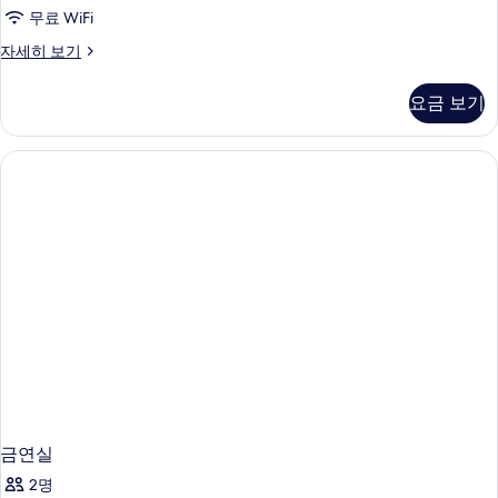
드
한
무료 WiFi
룸
필
스
자세히 보기
터
사
탠
진
다
요금 보기
드
모
룸
두
자
세
보
히
기
보
기
금연실
2명