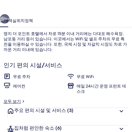
호
이전
다음
텔
9+
소개
객실
위치
정책
의
명지 더 포인트 호텔에서 차로 15분 이내 거리에는 다대포 해수욕장,
사
남포동 거리 등이 있습니다. 이곳에서는 WiFi 및 셀프 주차의 무료 특
전을 이용하실 수 있습니다. 또한, 국제 시장 및 자갈치 시장도 차로 가
진
까운 거리 이내에 있습니다.
갤
러
인기 편의 시설/서비스
리
무료 주차
무료 WiFi
테라스룸 | 무료 WiFi
에어컨
매일 24시간 운영 프런트 데
스크
모두 보기
주요 편의 시설 및 서비스
(3)
집처럼 편안한 숙소
(6)