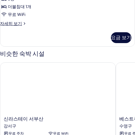
더블침대 1개
무료 WiFi
이
자세히 보기
벤
트
요금 보기
룸
자
세
비슷한 숙박 시설
히
보
신라스테이 서부산
베스트루
기
신
베
신라스테이 서부산
베스트
라
스
강서구
수영구
스
트
무료 주차
무료 WiFi
무료 
테
루