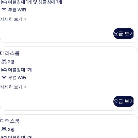
더블침대 1개 및 싱글침대 1개
사
무료 WiFi
진
트
자세히 보기
모
윈
두
룸
요금 보기
자
보
세
기
히
테라스룸 | 무료 WiFi
테
2
보
테라스룸
라
기
2명
스
더블침대 1개
룸
무료 WiFi
사
테
자세히 보기
진
라
모
스
요금 보기
룸
두
자
보
세
디럭스룸 | 무료 WiFi
디
2
히
디럭스룸
기
럭
보
2명
기
스
더블침대 1개