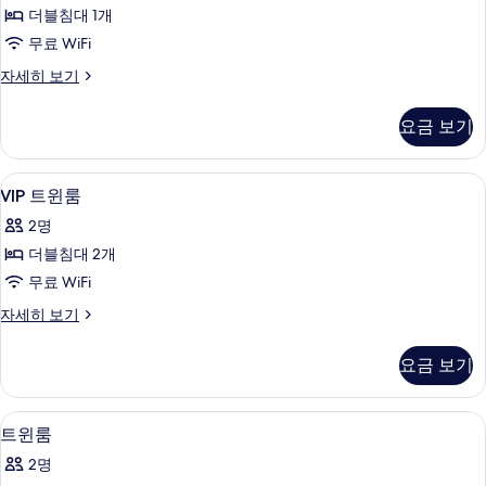
더블침대 1개
무료 WiFi
금
자세히 보기
연
실
요금 보기
자
세
히
VIP
VIP 트윈룸 | 무료 WiFi
2
보
VIP 트윈룸
트
기
2명
윈
더블침대 2개
룸
무료 WiFi
사
VIP
자세히 보기
진
트
모
윈
요금 보기
룸
두
자
보
세
트윈룸 | 무료 WiFi
트
2
히
기
트윈룸
윈
보
2명
기
룸