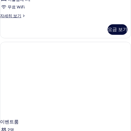
룸
무료 WiFi
사
디
자세히 보기
진
럭
모
스
요금 보기
룸
두
자
보
세
히
기
보
기
이벤트룸
2명