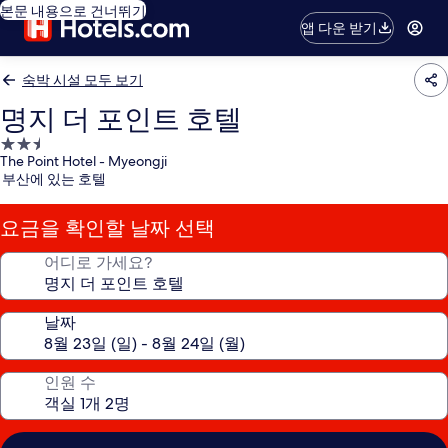
본문 내용으로 건너뛰기
앱 다운 받기
숙박 시설 모두 보기
명지 더 포인트 호텔
2.5
The Point Hotel - Myeongji
성
부산에 있는 호텔
급
숙
요금을 확인할 날짜 선택
박
시
어디로 가세요?
설
날짜
인원 수