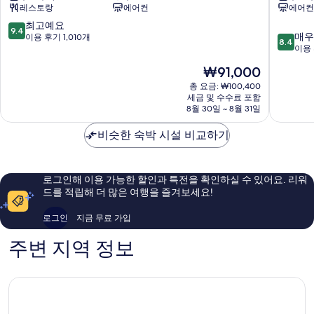
레스토랑
에어컨
에어컨
이
이
서
스
10
최고예요
9.4
10
부
해
매우
점
이용 후기 1,010개
8.4
점
산
밀
이용 
만
만
강
턴
점
현
₩91,000
점
서
호
중
재
중
구
총 요금: ₩100,400
텔
9.4
요
세금 및 수수료 포함
8.4
광
점,
금
8월 30일 ~ 8월 31일
점,
안
최
₩91,000
매
점
고
비슷한 숙박 시설 비교하기
우
수
예
좋
영
요,
아
구
이
요,
용
로그인해 이용 가능한 할인과 특전을 확인하실 수 있어요. 리워
이
후
드를 적립해 더 많은 여행을 즐겨보세요!
용
기
후
1,010
로그인
지금 무료 가입
기
개
387
주변 지역 정보
개