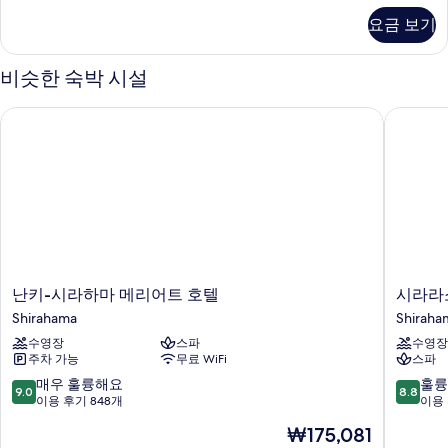
사
플
요금 보기
룸,
진
금
모
연
비슷한 숙박 시설
(Art)
두
자
보
난키-시라하마 메리어트 호텔
시라라소
세
기
히
보
기
난
시
난키-시라하마 메리어트 호텔
시라라
키-
라
Shirahama
Shiraha
시
라
수영장
스파
수영장
라
소
주차 가능
무료 WiFi
스파
하
그
마
랜
10
10
매우 훌륭해요
훌륭
9.0
8.8
메
드
점
점
이용 후기 848개
이용 
리
호
만
만
현
₩175,081
어
텔
점
점