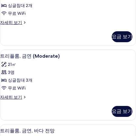
금
자
두
싱글침대 2개
세
연
히
보
무료 WiFi
(Moderate)
보
기
트
자세히 보기
기
사
윈
진
룸,
요금 보기
금
모
연
두
(Moderate)
트리플룸, 금연 (Moderate) | 객실 내
트
8
자
보
트리플룸, 금연 (Moderate)
리
세
기
21㎡
히
플
보
3명
룸,
기
싱글침대 3개
금
무료 WiFi
연
트
자세히 보기
(Moderate)
리
사
플
요금 보기
룸,
진
금
모
연
트리플룸, 금연, 바다 전망 | 해변/바다 
트
9
(Moderate)
두
트리플룸, 금연, 바다 전망
리
자