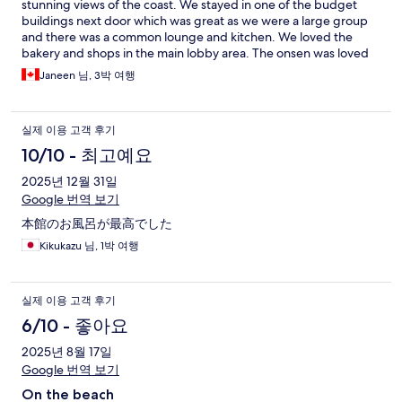
stunning views of the coast. We stayed in one of the budget
buildings next door which was great as we were a large group
and there was a common lounge and kitchen. We loved the
bakery and shops in the main lobby area. The onsen was loved
by everyone in our party. Staff are super helpful and kind. We
Janeen 님, 3박 여행
thoroughly enjoyed our stay here.
실제 이용 고객 후기
10/10 - 최고예요
2025년 12월 31일
Google 번역 보기
本館のお風呂が最高でした
Kikukazu 님, 1박 여행
실제 이용 고객 후기
6/10 - 좋아요
2025년 8월 17일
Google 번역 보기
On the beach