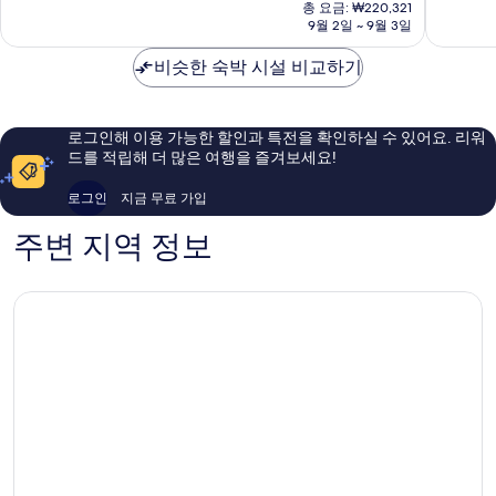
재
트
Shiraha
중
중
총 요금: ₩220,321
요
호
9월 2일 ~ 9월 3일
9.0
8.8
금
텔
점,
점,
₩175,081
Shirahama
비슷한 숙박 시설 비교하기
매
훌
우
륭
훌
해
륭
요,
로그인해 이용 가능한 할인과 특전을 확인하실 수 있어요. 리워
해
이
드를 적립해 더 많은 여행을 즐겨보세요!
요,
용
이
후
로그인
지금 무료 가입
용
기
후
692
주변 지역 정보
기
개
848
개