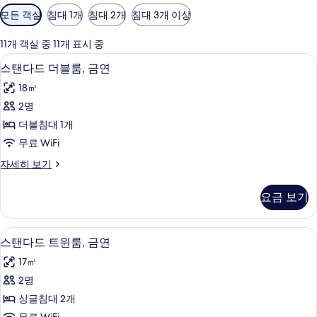
객
모든 객실
침대 1개
침대 2개
침대 3개 이상
실
에
11개 객실 중 11개 표시 중
사
스탠다드 더블룸, 금연 | 객실 내 금고, 
스
8
스탠다드 더블룸, 금연
용
탠
가
18㎡
다
능
2명
드
한
더블침대 1개
더
필
무료 WiFi
터
블
스
자세히 보기
룸,
탠
금
다
요금 보기
드
연
더
사
블
스탠다드 트윈룸, 금연 | 객실 내 금고, 
스
8
룸,
스탠다드 트윈룸, 금연
진
탠
금
모
17㎡
연
다
자
두
2명
드
세
보
싱글침대 2개
히
트
보