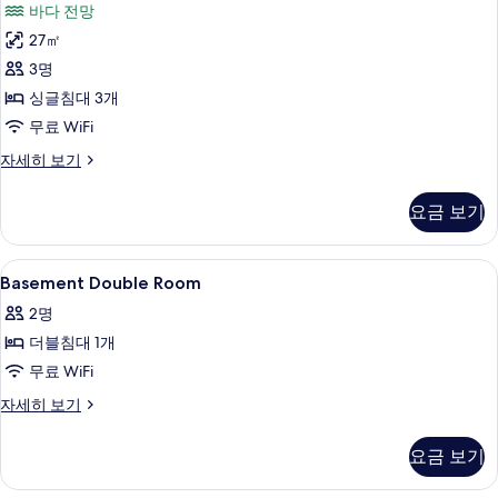
보
바다 전망
세
플
기
히
27㎡
룸,
보
3명
기
금
싱글침대 3개
연,
무료 WiFi
바
트
자세히 보기
다
리
전
플
요금 보기
룸,
망
금
사
연,
Basement
객실 내 금고, 책상, 암막 커튼, 다리미
5
바
Basement Double Room
진
Double
다
모
2명
전
Room
망
두
더블침대 1개
사
자
보
무료 WiFi
진
세
히
기
모
Basement
자세히 보기
보
Double
두
기
Room
요금 보기
보
자
세
기