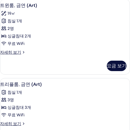
트윈룸, 금연 (Art) | 객실 내 금고, 책
트
6
보
트윈룸, 금연 (Art)
윈
기
19㎡
룸,
침실 1개
금
2명
연
싱글침대 2개
(Art)
무료 WiFi
사
트
자세히 보기
진
윈
모
룸,
요금 보기
금
두
연
보
(Art)
트리플룸, 금연 (Art) | 객실 내 금고,
트
6
자
기
트리플룸, 금연 (Art)
리
세
침실 1개
히
플
보
3명
룸,
기
싱글침대 3개
금
무료 WiFi
연
트
자세히 보기
(Art)
리