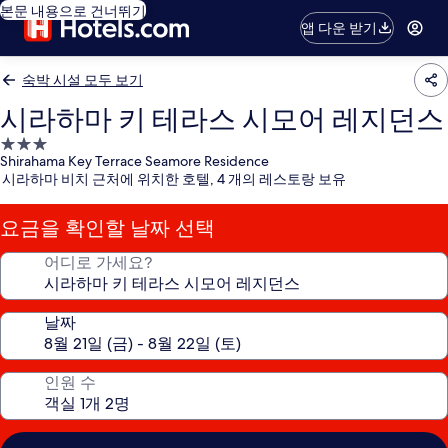
본문 내용으로 건너뛰기
앱 다운 받기
숙박 시설 모두 보기
시라하마 키 테라스 시모어 레지던스
3.0
Shirahama Key Terrace Seamore Residence
성
시라하마 비치 근처에 위치한 호텔, 4 개의 레스토랑 보유
급
숙
요금을 확인할 날짜 선택
박
시
어디로 가세요?
설
날짜
인원 수