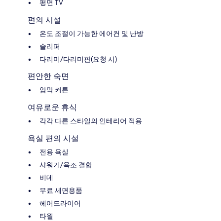
평면 TV
편의 시설
온도 조절이 가능한 에어컨 및 난방
슬리퍼
다리미/다리미판(요청 시)
편안한 숙면
암막 커튼
여유로운 휴식
각각 다른 스타일의 인테리어 적용
욕실 편의 시설
전용 욕실
샤워기/욕조 결합
비데
무료 세면용품
헤어드라이어
타월