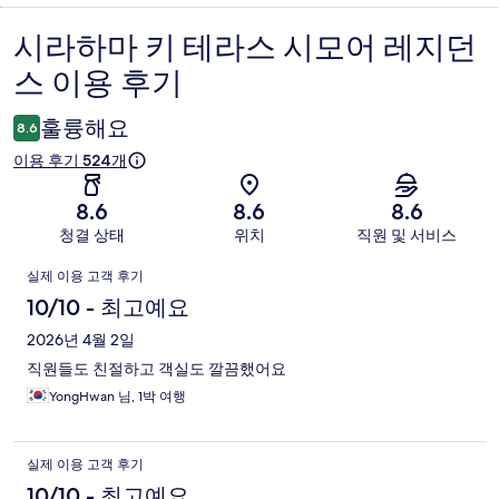
시라하마 키 테라스 시모어 레지던
이
스 이용 후기
용
후
훌륭해요
8.6
기
이용 후기 524개
8.6
8.6
8.6
청결 상태
위치
직원 및 서비스
이
실제 이용 고객 후기
용
10/10 - 최고예요
후
2026년 4월 2일
직원들도 친절하고 객실도 깔끔했어요
기
YongHwan 님, 1박 여행
실제 이용 고객 후기
10/10 - 최고예요