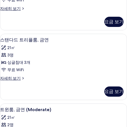
기
무료 WiFi
윈
기
스
자세히 보기
룸,
탠
금
다
요금 보기
드
연
트
사
윈
스탠다드 트리플룸, 금연 | 객실 내 금고
스
8
룸,
스탠다드 트리플룸, 금연
진
탠
금
모
21㎡
연
다
자
두
3명
드
세
보
싱글침대 3개
히
트
보
기
무료 WiFi
리
기
스
자세히 보기
플
탠
룸,
다
요금 보기
드
금
트
연
리
트윈룸, 금연 (Moderate) | 객실 내 
트
8
플
트윈룸, 금연 (Moderate)
사
윈
룸,
진
21㎡
금
룸,
연
모
2명