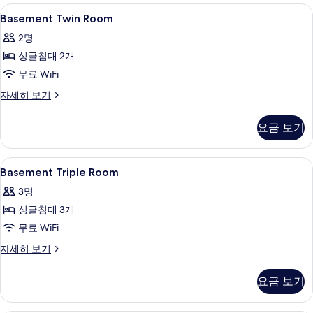
히
Basement
샤워기/욕조 결합, 무료 세면용품, 헤어
4
보
Basement Twin Room
Twin
기
2명
Room
싱글침대 2개
사
무료 WiFi
진
모
Basement
자세히 보기
Twin
두
Room
요금 보기
보
자
세
기
히
Basement
객실 내 금고, 책상, 암막 커튼, 다리미
5
보
Basement Triple Room
Triple
기
3명
Room
싱글침대 3개
사
무료 WiFi
진
모
Basement
자세히 보기
Triple
두
Room
요금 보기
보
자
세
기
히