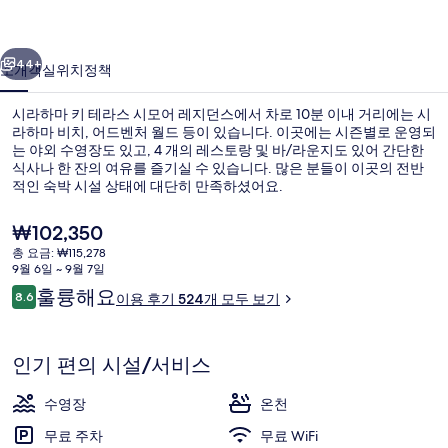
라
이전
다음
스
44+
소개
객실
위치
정책
시
시라하마 키 테라스 시모어 레지던스에서 차로 10분 이내 거리에는 시
모
라하마 비치, 어드벤처 월드 등이 있습니다. 이곳에는 시즌별로 운영되
는 야외 수영장도 있고, 4 개의 레스토랑 및 바/라운지도 있어 간단한
어
식사나 한 잔의 여유를 즐기실 수 있습니다. 많은 분들이 이곳의 전반
레
적인 숙박 시설 상태에 대단히 만족하셨어요.
지
현
₩102,350
재
던
총 요금: ₩115,278
가
9월 6일 ~ 9월 7일
내부
스
격
이
훌륭해요
8.6
이용 후기 524개 모두 보기
은
10점 만점 중 8.6점.
의
용
₩102,350
후
사
기
인기 편의 시설/서비스
진
수영장
온천
갤
무료 주차
무료 WiFi
러