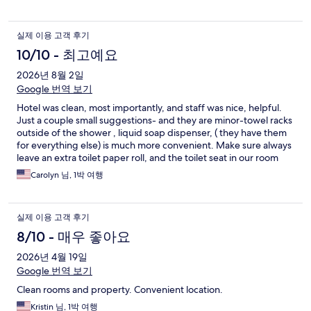
실제 이용 고객 후기
10/10 - 최고예요
2026년 8월 2일
Google 번역 보기
Hotel was clean, most importantly, and staff was nice, helpful.
Just a couple small suggestions- and they are minor-towel racks
outside of the shower , liquid soap dispenser, ( they have them
for everything else) is much more convenient. Make sure always
leave an extra toilet paper roll, and the toilet seat in our room
needs straightening and tightening. Again, minor!
Carolyn 님, 1박 여행
실제 이용 고객 후기
8/10 - 매우 좋아요
2026년 4월 19일
Google 번역 보기
Clean rooms and property. Convenient location.
Kristin 님, 1박 여행