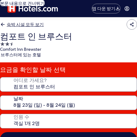
본문 내용으로 건너뛰기
앱 다운 받기
숙박 시설 모두 보기
컴포트 인 브루스터
2.5
Comfort Inn Brewster
성
브루스터에 있는 호텔
급
숙
요금을 확인할 날짜 선택
박
시
어디로 가세요?
설
날짜
인원 수