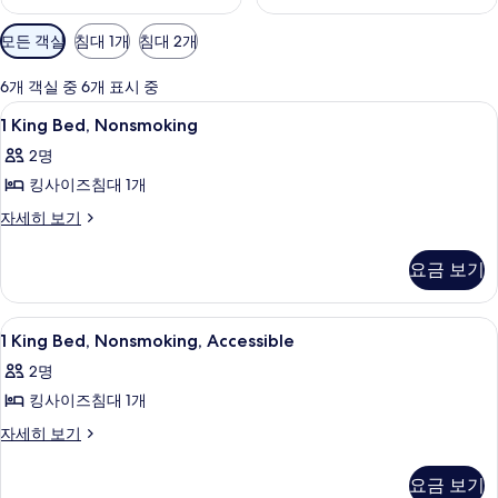
객
모든 객실
침대 1개
침대 2개
실
에
6개 객실 중 6개 표시 중
사
1
책상, 침대 시트
7
1 King Bed, Nonsmoking
용
King
가
2명
Bed,
능
킹사이즈침대 1개
Nonsmoking
한
사
1
자세히 보기
필
King
진
터
Bed,
요금 보기
모
Nonsmoking
자
두
세
1
책상, 침대 시트
보
10
히
1 King Bed, Nonsmoking, Accessible
King
보
기
2명
기
Bed,
킹사이즈침대 1개
Nonsmoking,
Accessible
1
자세히 보기
King
사
Bed,
진
요금 보기
Nonsmoking,