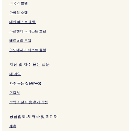
여
C
d
a
Y
를
P
C
링
t
i
y
이
미국의 호텔
는
e
s
c
C
여
e
o
크
a
o
M
지
링
n
o
i
페
는
e
n
t
t
a
를
한국의 호텔
크
t
n
o
이
링
k
f
e
t
r
여
e
V
u
지
크
s
e
페
F
r
는
대만 베스트 호텔
r
a
s
를
k
r
이
i
i
링
아르헨티나 베스트 호텔
l
Y
여
i
e
지
s
o
크
N
l
a
는
l
n
를
h
t
베트남의 호텔
Y
e
r
링
l
c
여
k
t
페
y
d
크
-
e
는
i
F
인도네시아 베스트 호텔
이
b
!
L
C
링
l
i
지
y
페
o
e
크
l
s
를
I
이
w
n
페
h
지원 및 자주 묻는 질문
여
H
지
e
t
이
k
내 예약
는
G
를
r
e
지
i
링
페
여
H
r
를
l
자주 묻는 질문(FAQ)
크
이
는
u
페
여
l
지
링
d
이
는
페
연락처
를
크
s
지
링
이
여
o
를
크
지
숙박 시설 이용 후기 작성
는
n
여
를
링
V
는
여
공급업체, 제휴사 및 미디어
크
a
링
는
l
크
링
제휴
l
크