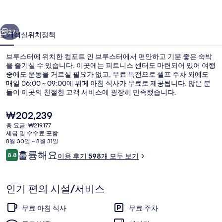
스
이전
다음
터
27+
소개
객실
위치
정책
의
브루스터에 위치한 컴포트 인 브루스터에서 편안하고 기분 좋은 숙박
사
을 즐기실 수 있습니다. 이곳에는 피트니스 센터도 마련되어 있어 여행
중에도 운동을 거르실 필요가 없고, 무료 특전으로 셀프 주차 외에도
진
매일 06:00 ~ 09:00에 뷔페 아침 식사가 무료로 제공됩니다. 많은 분
갤
들이 이곳의 친절한 고객 서비스에 굉장히 만족했습니다.
러
현
₩202,239
재
리
총 요금: ₩219,177
가
세금 및 수수료 포함
로비
격
8월 30일 ~ 8월 31일
은
이
훌륭해요
8.8
이용 후기 598개 모두 보기
₩202,239
10점 만점 중 8.8점.
용
후
기
인기 편의 시설/서비스
무료 아침 식사
무료 주차