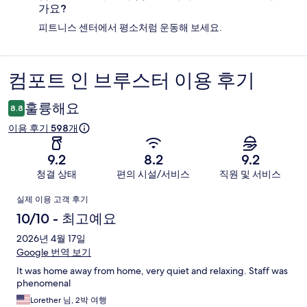
가요?
피트니스 센터에서 평소처럼 운동해 보세요.
컴포트 인 브루스터 이용 후기
이
용
훌륭해요
8.8
후
이용 후기 598개
기
9.2
8.2
9.2
청결 상태
편의 시설/서비스
직원 및 서비스
이
실제 이용 고객 후기
용
10/10 - 최고예요
후
2026년 4월 17일
Google 번역 보기
기
It was home away from home, very quiet and relaxing. Staff was
phenomenal
Lorether 님, 2박 여행