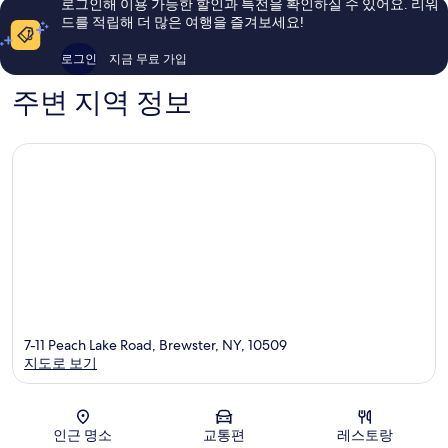
로그인해 이용 가능한 할인과 특전을 확인하실 수 있어요. 리워
개
후
드를 적립해 더 많은 여행을 즐겨보세요!
기
884
로그인
지금 무료 가입
개
주변 지역 정보
7-11 Peach Lake Road, Brewster, NY, 10509
지도로 보기
지도
인근 명소
교통편
레스토랑