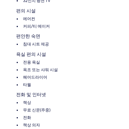
32인치 평면 TV
편의 시설
에어컨
커피/티 메이커
편안한 숙면
침대 시트 제공
욕실 편의 시설
전용 욕실
욕조 또는 샤워 시설
헤어드라이어
타월
전화 및 인터넷
책상
무료 신문(주중)
전화
책상 의자