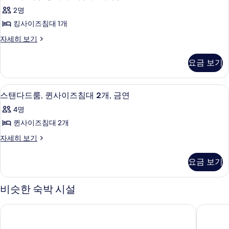
탠
1
장
2명
개,
다
애
장
킹사이즈침대 1개
드
애
인
스
자세히 보기
인
룸,
탠
지
지
킹
다
원,
원,
요금 보기
드
금
사
금
룸,
연
이
킹
자
연
스탠다드룸, 퀸사이즈침대 2개, 금연 | 
스
7
사
스탠다드룸, 퀸사이즈침대 2개, 금연
세
즈
사
탠
이
히
침
4명
즈
보
진
다
침
대
퀸사이즈침대 2개
기
모
드
대
1
스
자세히 보기
1
두
룸,
탠
개,
개,
보
퀸
다
금
금
요금 보기
드
연
기
사
연
룸,
자
이
퀸
세
비슷한 숙박 시설
사
사
히
즈
진
이
보
하이디스 인
버짓 모터
침
즈
기
모
침
대
두