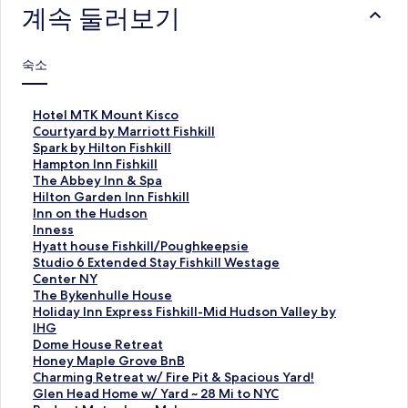
계속 둘러보기
숙소
H
Hotel MTK Mount Kisco
o
C
Courtyard by Marriott Fishkill
t
o
S
Spark by Hilton Fishkill
e
u
p
H
Hampton Inn Fishkill
l
r
a
a
T
The Abbey Inn & Spa
M
t
r
m
h
H
Hilton Garden Inn Fishkill
T
y
k
p
e
i
I
Inn on the Hudson
K
a
b
t
A
l
n
I
Inness
M
r
y
o
b
t
n
n
H
Hyatt house Fishkill/Poughkeepsie
o
d
H
n
b
o
o
n
y
S
Studio 6 Extended Stay Fishkill Westage
u
b
i
I
e
n
n
e
a
t
Center NY
n
y
l
n
y
G
t
s
t
u
T
The Bykenhulle House
t
M
t
n
I
a
h
s
t
d
h
H
Holiday Inn Express Fishkill-Mid Hudson Valley by
K
a
o
F
n
r
e
페
h
i
e
o
IHG
i
r
n
i
n
d
H
이
o
o
B
l
D
Dome House Retreat
s
r
F
s
&
e
u
지
u
6
y
i
o
H
Honey Maple Grove BnB
c
i
i
h
S
n
d
를
s
E
k
d
m
o
C
Charming Retreat w/ Fire Pit & Spacious Yard!
o
o
s
k
p
I
s
여
e
x
e
a
e
n
h
G
Glen Head Home w/ Yard ~ 28 Mi to NYC