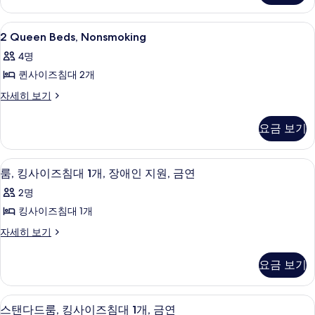
모
Accessible
자
두
2
책상, 침대 시트
10
세
2 Queen Beds, Nonsmoking
Queen
보
히
4명
보
Beds,
기
기
퀸사이즈침대 2개
Nonsmoking
사
2
자세히 보기
Queen
진
Beds,
요금 보기
모
Nonsmoking
자
두
세
룸, 킹사이즈침대 1개, 장애인 지원, 금연 
룸,
보
5
히
룸, 킹사이즈침대 1개, 장애인 지원, 금연
킹
보
기
2명
기
사
킹사이즈침대 1개
이
룸,
자세히 보기
즈
킹
침
사
요금 보기
이
대
즈
1
침
스탠다드룸, 킹사이즈침대 1개, 금연 | 책
스
6
대
개,
스탠다드룸, 킹사이즈침대 1개, 금연