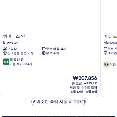
대
2
2
보
개,
개,
기
금
금
연
연
자
세
사
히
하
버
하이디스 인
버짓 모
진
보
이
짓
Brewster
Mahopa
기
모
디
모
수영장
무료 아침 식사
무료 
스
터
두
반려동물 동반 가능
무료 주차
에어컨
인
인
보
Brewster
-
10
훌륭해요
8.8
10
기
마
점
이용 후기 884개
5.8
이용 
점
호
만
만
팩
점
현
₩207,856
점
Mahopa
중
재
중
8.8
총 요금: ₩225,271
요
5.8
점,
세금 및 수수료 포함
금
점,
8월 10일 ~ 8월 11일
훌
₩207,856
이
륭
용
비슷한 숙박 시설 비교하기
해
후
요,
기
이
449
용