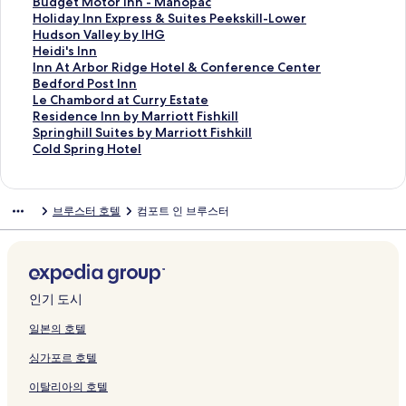
페
t
h
i
a
n
o
는
F
t
n
y
H
e
a
l
B
Budget Motor Inn - Mahopac
이
t
k
l
페
n
n
링
i
e
h
I
o
y
r
e
u
H
Holiday Inn Express & Suites Peekskill-Lower
지
F
i
l
이
F
페
크
s
n
u
n
u
M
m
n
d
o
Hudson Valley by IHG
를
i
l
페
지
i
이
h
d
l
n
s
a
i
H
g
l
H
Heidi's Inn
여
s
l
이
를
s
지
k
e
l
E
e
p
n
e
e
i
e
I
Inn At Arbor Ridge Hotel & Conference Center
는
h
페
지
여
h
를
i
d
e
x
R
l
g
a
t
d
i
n
B
Bedford Post Inn
링
k
이
를
는
k
여
l
S
H
p
e
e
R
d
M
a
d
n
e
L
Le Chambord at Curry Estate
크
i
지
여
링
i
는
l
t
o
r
t
G
e
H
o
y
i
A
d
e
R
Residence Inn by Marriott Fishkill
l
를
는
크
l
링
/
a
u
e
r
r
t
o
t
I
'
t
f
C
e
S
Springhill Suites by Marriott Fishkill
l
여
링
l
크
P
y
s
s
e
o
r
m
o
n
s
A
o
h
s
p
C
Cold Spring Hotel
페
는
크
페
o
F
e
s
a
v
e
e
r
n
I
r
r
a
i
r
o
이
링
이
u
i
페
F
t
e
a
w
I
E
n
b
d
m
d
i
l
지
크
지
g
s
이
i
페
B
t
/
n
x
n
o
P
b
e
n
d
브루스터 호텔
컴포트 인 브루스터
를
를
h
h
지
s
이
n
w
Y
n
p
페
r
o
o
n
g
S
여
여
k
k
를
h
지
B
/
a
-
r
이
R
s
r
c
h
p
는
는
e
i
여
k
를
페
F
r
M
e
지
i
t
d
e
i
r
링
링
e
l
는
i
여
이
i
d
a
s
를
d
I
a
I
l
i
크
크
p
l
링
l
는
지
r
~
h
s
여
g
n
t
n
l
n
s
W
크
l
링
를
e
2
o
&
는
e
n
C
n
S
g
인기 도시
i
e
-
크
여
P
8
p
S
링
H
페
u
b
u
H
e
s
M
는
i
M
a
u
크
o
이
r
y
i
o
일본의 호텔
페
t
i
링
t
i
c
i
t
지
r
M
t
t
싱가포르 호텔
이
a
d
크
&
t
페
t
e
를
y
a
e
e
지
g
H
S
o
이
e
l
여
E
r
s
l
이탈리아의 호텔
를
e
u
p
N
지
s
&
는
s
r
b
페