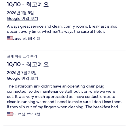
10/10 - 최고예요
2026년 1월 5일
Google 번역 보기
Always great service and clean, comfy rooms. Breakfast is also
decent every time, which isn’t always the case at hotels
Jared 님, 1박 여행
실제 이용 고객 후기
10/10 - 최고예요
2026년 7월 23일
Google 번역 보기
The bathroom sink didn't have an operating drain plug
connected, so the maintenance staff put it on while we were
out. It was very much appreciated as I have contact lenses to
clean in running water and I need to make sure I don't lose them
if they slip out of my fingers when cleaning. The breakfast had
very good selections as well. Air handling system was a bit noisy,
KELLY 님, 2박 여행
but I brought my ear plugs so it was fine.