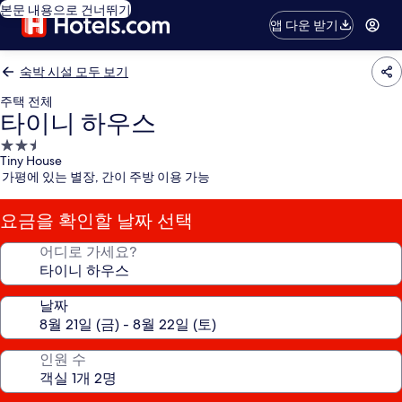
본문 내용으로 건너뛰기
앱 다운 받기
숙박 시설 모두 보기
주택 전체
타이니 하우스
2.5
Tiny House
성
가평에 있는 별장, 간이 주방 이용 가능
급
숙
요금을 확인할 날짜 선택
박
시
어디로 가세요?
설
날짜
인원 수