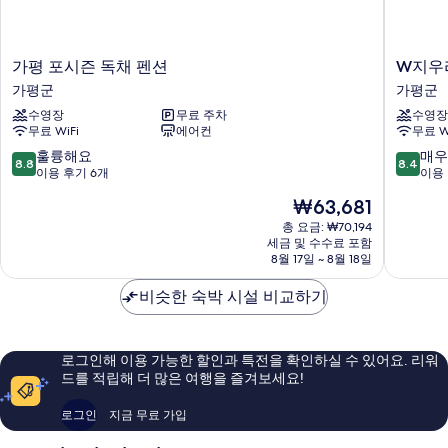
가
W
가평 포시즌 독채 펜션
W지우
평
지
가평군
가평군
포
우
수영장
무료 주차
수영장
시
리
무료 WiFi
에어컨
무료 W
즌
조
독
트
10
10
훌륭해요
매우
8.8
8.4
채
가
점
점
이용 후기 6개
이용 
펜
평
만
만
현
₩63,681
션
군
점
점
재
가
중
중
총 요금: ₩70,194
요
평
세금 및 수수료 포함
8.8
8.4
금
8월 17일 ~ 8월 18일
군
점,
점,
₩63,681
훌
매
비슷한 숙박 시설 비교하기
륭
우
해
좋
요,
아
이
요,
로그인해 이용 가능한 할인과 특전을 확인하실 수 있어요. 리워
용
이
드를 적립해 더 많은 여행을 즐겨보세요!
후
용
기
후
로그인
지금 무료 가입
6
기
개
274