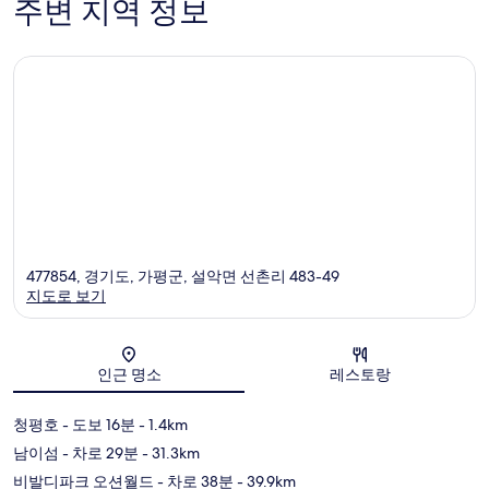
주변 지역 정보
개
477854, 경기도, 가평군, 설악면 선촌리 483-49
지도로 보기
지도
인근 명소
레스토랑
청평호
- 도보 16분
- 1.4km
남이섬
- 차로 29분
- 31.3km
비발디파크 오션월드
- 차로 38분
- 39.9km