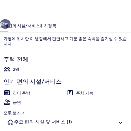
스
의
이전
다음
사
12+
소개
편의 시설/서비스
위치
정책
진
가평에 위치한 이 별장에서 편안하고 기분 좋은 숙박을 즐기실 수 있습
갤
니다.
러
주택 전체
리
2명
인기 편의 시설/서비스
숙박 시설 구내
간이 주방
주차 가능
금연
모두 보기
주요 편의 시설 및 서비스
(1)