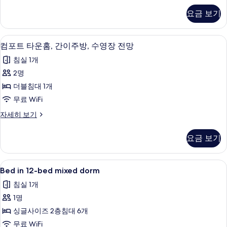
사
다
요금 보기
드
진
트
모
리
컴포트 타운홈, 간이주방, 수영장 전망 | 
컴
5
플
컴포트 타운홈, 간이주방, 수영장 전망
두
포
룸
보
침실 1개
자
트
세
기
2명
타
히
더블침대 1개
보
운
기
무료 WiFi
홈,
컴
자세히 보기
간
포
이
트
요금 보기
타
주
운
방,
홈,
Bed
책상, 방음 설비, 다리미/다리미판, 무료 W
4
간
Bed in 12-bed mixed dorm
수
in
이
영
침실 1개
주
12-
방,
장
1명
bed
수
mixed
전
싱글사이즈 2층침대 6개
영
dorm
장
망
무료 WiFi