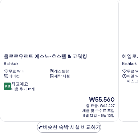
올로로유르트 에스노-호스텔 & 코워킹
헤일로.
장
리,
수
전
영
망
장
전
사
망
진
자
모
세
히
두
보
올
헤
올로로유르트 에스노-호스텔 & 코워킹
헤일로
보
기
로
일
Bishkek
Bishkek
기
로
로.
무료 WiFi
레스토랑
무료 W
유
호
에어컨
세탁 시설
매일 
르
스
데스크
트
텔
10
최고예요
9.8
에
Bishkek
점
이용 후기 12개
스
만
현
₩55,560
노-
점
재
호
중
총 요금: ₩62,227
요
스
세금 및 수수료 포함
9.8
금
8월 12일 ~ 8월 13일
텔
점,
₩55,560
&
최
비슷한 숙박 시설 비교하기
코
고
워
예