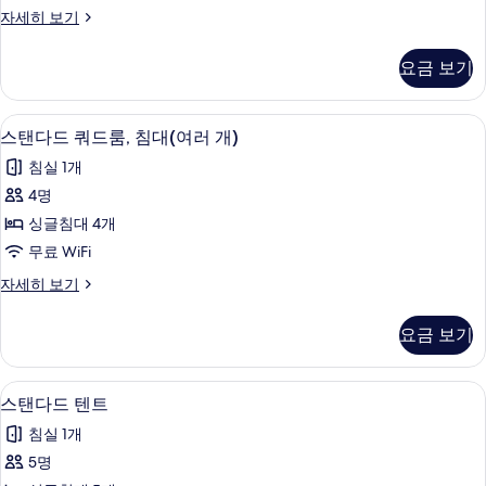
트
모
자
이
자세히 보기
리
세
코
두
히
플
노
보
요금 보기
보
미
룸
기
기
트
사
리
스탠다드 쿼드룸, 침대(여러 개) | 책상, 
스
8
플
스탠다드 쿼드룸, 침대(여러 개)
진
탠
룸
모
침실 1개
자
다
세
두
4명
드
히
보
싱글침대 4개
보
쿼
기
기
무료 WiFi
드
스
자세히 보기
룸,
탠
침
다
요금 보기
드
대
쿼
(여
드
스탠다드 텐트 | 책상, 방음 설비, 다리미/
스
2
룸,
스탠다드 텐트
러
탠
침
개)
침실 1개
대
다
(여
사
5명
드
러