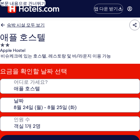
본문 내용으로 건너뛰기
앱 다운 받기
숙박 시설 모두 보기
애플 호스텔
2.0
Apple Hostel
성
비슈케크에 있는 호스텔, 레스토랑 및 바/라운지 이용 가능
급
숙
요금을 확인할 날짜 선택
박
시
어디로 가세요?
설
날짜
인원 수