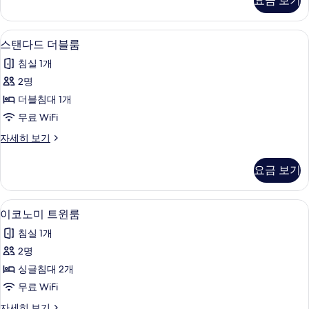
요금 보기
bed
세
모
두
female
히
dorm
두
보
보
책상, 방음 설비, 다리미/다리미판, 무료 W
스
5
자
스탠다드 더블룸
기
보
기
탠
세
침실 1개
히
기
다
보
2명
드
기
더블침대 1개
더
무료 WiFi
블
스
자세히 보기
룸
탠
사
다
요금 보기
드
진
더
모
블
이코노미 트윈룸 | 책상, 방음 설비, 다리
이
4
룸
이코노미 트윈룸
두
코
자
보
침실 1개
세
노
히
기
2명
미
보
싱글침대 2개
기
트
무료 WiFi
윈
이
자세히 보기