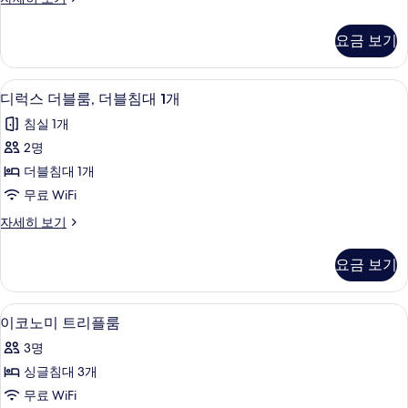
룸
코
사
노
요금 보기
미
진
트
모
윈
디럭스 더블룸, 더블침대 1개 | 책상, 방음
디
5
룸
디럭스 더블룸, 더블침대 1개
두
럭
자
보
침실 1개
세
스
히
기
2명
더
보
더블침대 1개
기
블
무료 WiFi
룸,
디
자세히 보기
더
럭
블
스
요금 보기
더
침
블
대
룸,
책상, 방음 설비, 다리미/다리미판, 무료 W
이
4
더
이코노미 트리플룸
1
코
블
개
3명
침
노
사
대
싱글침대 3개
미
1
진
무료 WiFi
개