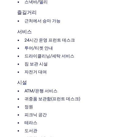
스낵바/델리
즐길거리
근처에서 승마 가능
서비스
24시간 운영 프런트 데스크
투어/티켓 안내
드라이클리닝/세탁 서비스
짐 보관 시설
자전거 대여
시설
ATM/은행 서비스
귀중품 보관함(프런트 데스크)
정원
피크닉 공간
테라스
도서관