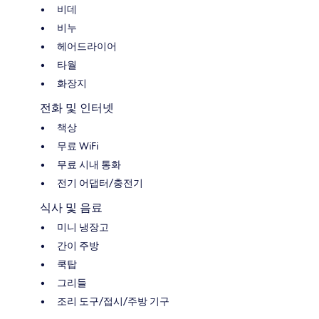
비데
비누
헤어드라이어
타월
화장지
전화 및 인터넷
책상
무료 WiFi
무료 시내 통화
전기 어댑터/충전기
식사 및 음료
미니 냉장고
간이 주방
쿡탑
그리들
조리 도구/접시/주방 기구