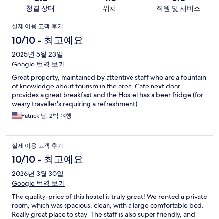
청결 상태
위치
직원 및 서비스
이
실제 이용 고객 후기
용
10/10 - 최고예요
후
2025년 5월 23일
Google 번역 보기
기
Great property, maintained by attentive staff who are a fountain
of knowledge about tourism in the area. Cafe next door
provides a great breakfast and the Hostel has a beer fridge (for
weary traveller's requiring a refreshment).
Patrick 님, 2박 여행
실제 이용 고객 후기
10/10 - 최고예요
2026년 3월 30일
Google 번역 보기
The quality-price of this hostel is truly great! We rented a private
room, which was spacious, clean, with a large comfortable bed.
Really great place to stay! The staff is also super friendly, and