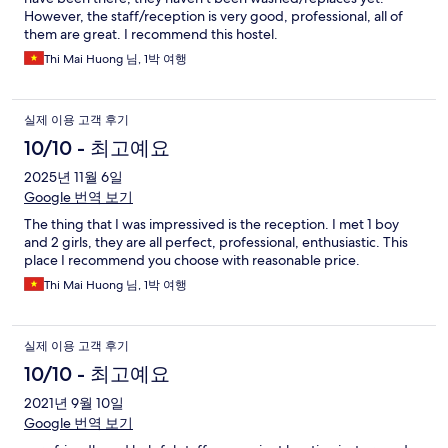
However, the staff/reception is very good, professional, all of
them are great. I recommend this hostel.
Thi Mai Huong 님, 1박 여행
실제 이용 고객 후기
10/10 - 최고예요
2025년 11월 6일
Google 번역 보기
The thing that I was impressived is the reception. I met 1 boy
and 2 girls, they are all perfect, professional, enthusiastic. This
place I recommend you choose with reasonable price.
Thi Mai Huong 님, 1박 여행
실제 이용 고객 후기
10/10 - 최고예요
2021년 9월 10일
Google 번역 보기