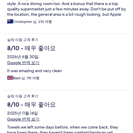
style. A nice dining room too. And a bonus that there is a top
quality supermarket just a few minutes away. Don't be put off by
the location, the general area is a bit rough looking, but Apple
Hostel is a good place to stay, if a little isolated now that the
Christopher 님, 2박 여행
Western bus station 5 minutes away is no longer functional.
실제 이용 고객 후기
8/10 - 매우 좋아요
2026년 6월 30일
Google 번역 보기
It was amazing and very clean
Basit 님, 1박 여행
실제 이용 고객 후기
8/10 - 매우 좋아요
2025년 11월 14일
Google 번역 보기
Towels we left some days before, when we come back, they
have been there, they haven't been washed/replaces yet.