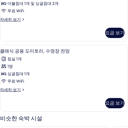
쿼
보
더블침대 1개 및 싱글침대 2개
기
드
무료 WiFi
룸,
컴
자세히 보기
테
포
라
트
요금 보기
쿼
스
드
사
룸,
클래식 공용 도미토리, 수영장 전망 | 책상
클
4
테
클래식 공용 도미토리, 수영장 전망
진
래
라
모
침실 1개
스
식
자
두
1명
공
세
보
싱글침대 1개
히
용
보
기
무료 WiFi
도
기
클
자세히 보기
미
래
토
식
요금 보기
공
리,
용
수
도
비슷한 숙박 시설
미
영
토