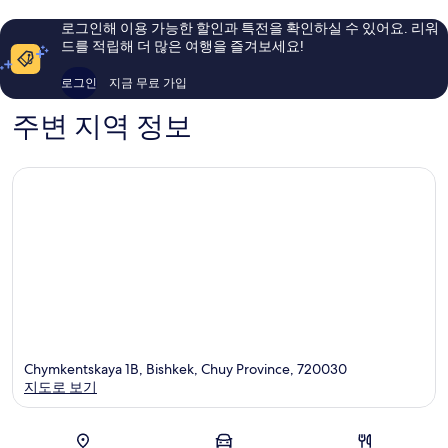
킹
요,
Bishkek
이
로그인해 이용 가능한 할인과 특전을 확인하실 수 있어요. 리워
용
드를 적립해 더 많은 여행을 즐겨보세요!
후
기
로그인
지금 무료 가입
12
개
주변 지역 정보
Chymkentskaya 1B, Bishkek, Chuy Province, 720030
지도로 보기
지도