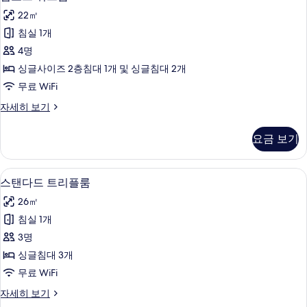
포
히
22㎡
보
트
기
침실 1개
쿼
4명
드
싱글사이즈 2층침대 1개 및 싱글침대 2개
룸
무료 WiFi
사
컴
자세히 보기
진
포
모
트
요금 보기
쿼
두
드
보
룸
스탠다드 트리플룸 | 책상, 방음 설비, 다
스
5
자
스탠다드 트리플룸
기
탠
세
26㎡
히
다
보
침실 1개
드
기
3명
트
싱글침대 3개
리
무료 WiFi
플
스
자세히 보기
룸
탠