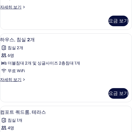
전
사
사
Bed
자세히 보기
망
진
in
진
자
12-
세
모
요금 보기
모
bed
히
두
mixed
두
보
dorm
보
기
하우스, 침실 2개 | 전용 주방 | 미니 냉
하
보
9
자
하우스, 침실 2개
기
우
세
기
침실 2개
히
스,
보
6명
침
기
더블침대 2개 및 싱글사이즈 2층침대 1개
실
무료 WiFi
2
하
자세히 보기
개
우
사
스,
요금 보기
침
진
실
모
2
컴포트 쿼드룸, 테라스 | 책상, 방음 설비,
컴
5
개
두
컴포트 쿼드룸, 테라스
포
자
보
침실 1개
세
트
기
히
4명