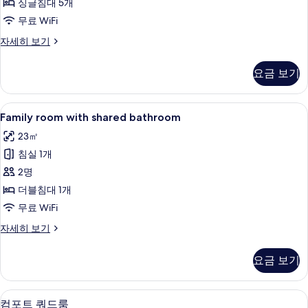
진
싱글침대 5개
개)
텐
자
모
무료 WiFi
트
세
두
스
자세히 보기
히
사
탠
보
보
진
다
기
요금 보기
기
드
모
텐
두
트
Family
책상, 방음 설비, 다리미/다리미판, 무료 W
4
자
Family room with shared bathroom
보
room
세
기
23㎡
히
with
보
침실 1개
shared
기
bathroom
2명
사
더블침대 1개
진
무료 WiFi
모
Family
자세히 보기
room
두
with
보
요금 보기
shared
기
bathroom
자
컴포트 쿼드룸 | 책상, 방음 설비, 다리미/
컴
7
세
컴포트 쿼드룸