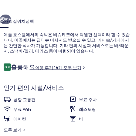
사
이전
다음
진
91+
소개
객실
위치
정책
갤
애플 호스텔에서의 숙박은 비슈케크에서 탁월한 선택이라 할 수 있습
러
니다. 이곳에서는 딥티슈 마사지도 받으실 수 있고, 커피숍/카페에서
는 간단한 식사가 가능합니다. 기타 편의 시설과 서비스로는 바/라운
리
지, 스낵바/델리, 테라스 등이 마련되어 있습니다.
이
훌륭해요
8.6
이용 후기 16개 모두 보기
10점 만점 중 8.6점.
용
후
기
컴포트 타운홈, 간이주방, 수영장 전망 | 
인기 편의 시설/서비스
공항 교통편
무료 주차
무료 WiFi
레스토랑
에어컨
바
모두 보기