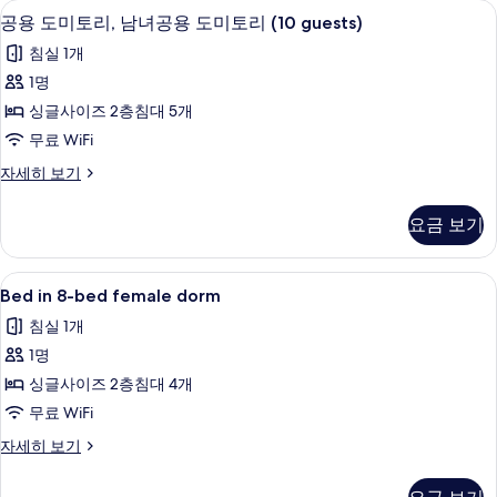
사
책상, 방음 설비, 다리미/다리미판, 무료 W
공
4
공용 도미토리, 남녀공용 도미토리 (10 guests)
용
용
가
침실 1개
도
능
1명
미
한
싱글사이즈 2층침대 5개
토
필
무료 WiFi
터
리,
공
자세히 보기
남
용
녀
도
요금 보기
미
공
토
용
리,
Bed
Bed in 8-bed female dorm | 책상
4
남
Bed in 8-bed female dorm
도
in
녀
미
침실 1개
공
8-
용
토
1명
bed
도
female
리
싱글사이즈 2층침대 4개
미
dorm
(10
토
무료 WiFi
리
사
guests)
Bed
자세히 보기
(10
사
진
in
guests)
8-
자
진
모