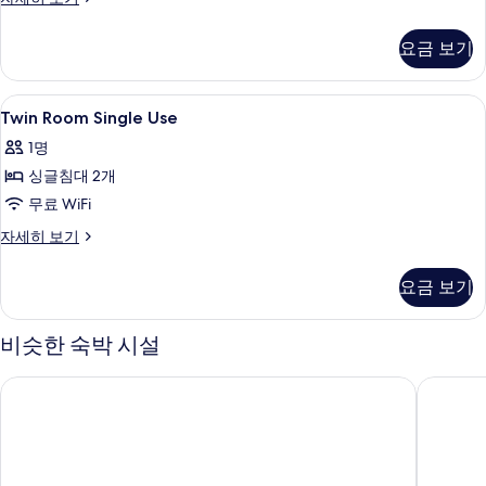
Plus
기
Room
요금 보기
자
세
히
Twin
노트북 작업 공간, 암막 커튼, 무료 WiFi
7
보
Twin Room Single Use
Room
기
1명
Single
싱글침대 2개
Use
사
무료 WiFi
진
Twin
자세히 보기
Room
모
Single
요금 보기
두
Use
자
보
세
비슷한 숙박 시설
기
히
보
라트루프 그랑 플라스
시티박스
기