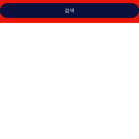
검색
a&o
브
뤼
셀
센