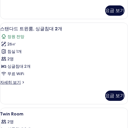
사
탠
이
다
요금 보기
드
즈
더
침
블
노트북 작업 공간, 암막 커튼, 무료 WiFi
스
5
룸,
스탠다드 트윈룸, 싱글침대 2개
대
탠
킹
1
정원 전망
사
다
개
이
26㎡
드
즈
사
침실 1개
침
트
진
대
2명
윈
1
모
싱글침대 2개
개
룸,
두
무료 WiFi
자
싱
세
보
스
자세히 보기
히
글
탠
기
보
침
다
기
요금 보기
드
대
트
2
윈
Twin
노트북 작업 공간, 암막 커튼, 무료 WiFi
6
룸,
개
Twin Room
Room
싱
사
2명
글
사