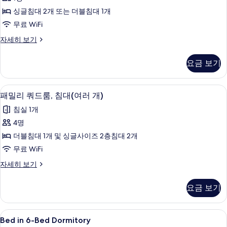
드
싱글침대 2개 또는 더블침대 1개
싱
무료 WiFi
글
스
자세히 보기
룸
탠
사
다
요금 보기
드
진
싱
모
글
노트북 작업 공간, 암막 커튼, 무료 WiFi
패
6
룸
패밀리 쿼드룸, 침대(여러 개)
두
밀
자
보
침실 1개
세
리
히
기
4명
쿼
보
더블침대 1개 및 싱글사이즈 2층침대 2개
기
드
무료 WiFi
룸,
패
자세히 보기
침
밀
대
리
요금 보기
쿼
(여
드
러
룸,
Bed
Bed in 6-Bed Dormitory | 노트북 
4
침
Bed in 6-Bed Dormitory
개)
in