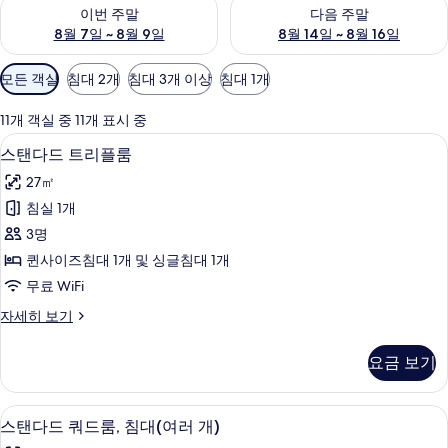
이번 주말 예약 가능 여부 확인, 8월 7일 ~ 8월 9일
다음 주말 예약 가능 여부 확인, 8월
이번 주말
다음 주말
8월 7일 ~ 8월 9일
8월 14일 ~ 8월 16일
객
모든 객실
침대 2개
침대 3개 이상
침대 1개
실
에
11개 객실 중 11개 표시 중
사
스탠다드 트리플룸 | 노트북 작업 공간, 암
스
4
스탠다드 트리플룸
용
탠
가
27㎡
다
능
침실 1개
드
한
3명
트
필
퀸사이즈침대 1개 및 싱글침대 1개
터
리
무료 WiFi
플
스
자세히 보기
룸
탠
사
다
요금 보기
드
진
트
모
리
노트북 작업 공간, 암막 커튼, 무료 WiFi
스
6
플
스탠다드 쿼드룸, 침대(여러 개)
두
탠
룸