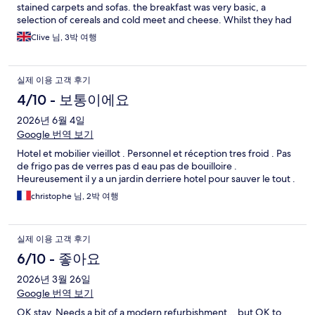
stained carpets and sofas. the breakfast was very basic, a
selection of cereals and cold meet and cheese. Whilst they had
a pancake machine, this was not in use.
Clive 님, 3박 여행
실제 이용 고객 후기
4/10 - 보통이에요
2026년 6월 4일
Google 번역 보기
Hotel et mobilier vieillot . Personnel et réception tres froid . Pas
de frigo pas de verres pas d eau pas de bouilloire .
Heureusement il y a un jardin derriere hotel pour sauver le tout .
christophe 님, 2박 여행
실제 이용 고객 후기
6/10 - 좋아요
2026년 3월 26일
Google 번역 보기
OK stay. Needs a bit of a modern refurbishment... but OK to