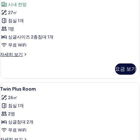
대
사
시내 전망
(여
6-
러
진
27㎡
Bed
개)
Dormitory
모
침실 1개
자
사
세
두
1명
히
진
보
싱글사이즈 2층침대 1개
보
모
기
무료 WiFi
기
두
Bed
자세히 보기
in
보
6-
기
요금 보기
Bed
Dormitory
자
Twin
Twin Plus Room | 노트북 작업 공간, 
4
세
Twin Plus Room
Plus
히
26㎡
보
Room
기
침실 1개
사
2명
진
싱글침대 2개
모
무료 WiFi
두
보
Twin
자세히 보기