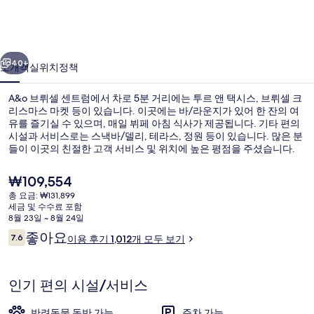
트
럼
이전
다음
의
40+
소개
객실
위치
정책
사
A&o 브뤼셀 센트럼에서 차로 5분 거리에는 투르 앤 택시스, 브뤼셀 크
진
리스마스 마켓 등이 있습니다. 이곳에는 바/라운지가 있어 한 잔의 여
갤
유를 즐기실 수 있으며, 매일 뷔페 아침 식사가 제공됩니다. 기타 편의
시설과 서비스로는 스낵바/델리, 테라스, 정원 등이 있습니다. 많은 분
러
들이 이곳의 친절한 고객 서비스 및 위치에 높은 평점을 주셨습니다.
토마스 트램 정류장에서 도보로 5분, 마수이 트램 정류장에서는 7분 거
리
리에 있어 대중 교통편을 이용하기 편리합니다.
현
₩109,554
재
총 요금: ₩131,899
가
세금 및 수수료 포함
매일 뷔페 아침 식사 유료
격
8월 23일 ~ 8월 24일
은
이
좋아요
7.6
이용 후기 1,012개 모두 보기
₩109,554
10점 만점 중 7.6점.
용
후
기
인기 편의 시설/서비스
반려동물 동반 가능
주차 가능