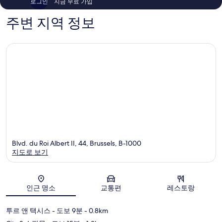
로그인
지금 무료 가입
크
개
개
주변 지역 정보
Blvd. du Roi Albert II, 44, Brussels, B-1000
지도로 보기
지도
인근 명소
교통편
레스토랑
투르 앤 택시스
- 도보 9분
- 0.8km