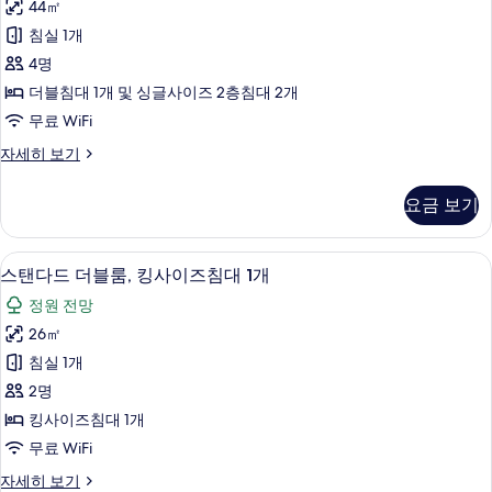
보
44㎡
자
다
세
기
침실 1개
드
히
4명
보
쿼
기
더블침대 1개 및 싱글사이즈 2층침대 2개
드
무료 WiFi
룸,
스
자세히 보기
침
탠
대
다
요금 보기
드
(여
쿼
러
드
노트북 작업 공간, 암막 커튼, 무료 WiFi
스
5
룸,
스탠다드 더블룸, 킹사이즈침대 1개
개)
탠
침
사
정원 전망
대
다
(여
진
26㎡
드
러
모
침실 1개
개)
더
자
두
2명
블
세
보
킹사이즈침대 1개
히
룸,
기
무료 WiFi
보
킹
기
스
자세히 보기