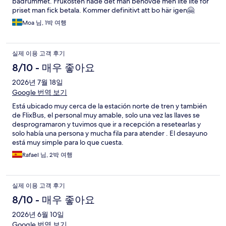
badrummet. Frukosten hade det man behövde men lite lite för
priset man fick betala. Kommer definitivt att bo här igen🤗
Moa 님, 1박 여행
실제 이용 고객 후기
8/10 - 매우 좋아요
2026년 7월 18일
Google 번역 보기
Está ubicado muy cerca de la estación norte de tren y también
de FlixBus, el personal muy amable, solo una vez las llaves se
desprogramaron y tuvimos que ir a recepción a resetearlas y
solo había una persona y mucha fila para atender . El desayuno
está muy simple para lo que cuesta.
Rafael 님, 2박 여행
실제 이용 고객 후기
8/10 - 매우 좋아요
2026년 6월 10일
Google 번역 보기