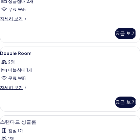
진
침
싱글침대 2개
진
대
모
무료 WiFi
모
2
두
개
Twin
자세히 보기
두
자
Room
보
보
세
자
기
요금 보기
히
세
기
보
히
기
보
Double
노트북 작업 공간, 암막 커튼, 무료 WiFi
4
기
Double Room
Room
2명
사
더블침대 1개
진
무료 WiFi
모
Double
자세히 보기
두
Room
보
자
요금 보기
세
기
히
보
노트북 작업 공간, 암막 커튼, 무료 WiFi
스
4
기
스탠다드 싱글룸
탠
침실 1개
다
1명