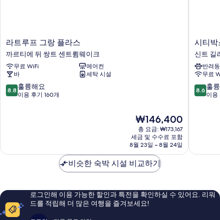
라
시
라트루프 그랑 플라스
시티박
트
티
까르티에 뒤 쌍트 센트륌웨이크
신트 길
루
박
무료 WiFi
에어컨
반려동
프
스
바
세탁 시설
무료 W
그
브
랑
뤼
10
10
훌륭해요
훌륭
8.8
8.6
플
셀
점
점
이용 후기 160개
이용 
라
센
만
만
스
터
점
점
현
₩146,400
까
루
중
중
재
르
총 요금: ₩173,167
이
8.8
8.6
요
세금 및 수수료 포함
티
즈
점,
점,
금
8월 23일 ~ 8월 24일
에
신
훌
훌
₩146,400
뒤
트
륭
륭
비슷한 숙박 시설 비교하기
쌍
길
해
해
트
리
요,
요,
센
스
이
이
트
용
용
로그인해 이용 가능한 할인과 특전을 확인하실 수 있어요. 리워
륌
후
후
드를 적립해 더 많은 여행을 즐겨보세요!
웨
기
기
이
160
874