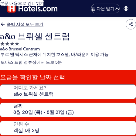
본문 내용으로 건너뛰기
앱 다운 받기
숙박 시설 모두 보기
a&o 브뤼셀 센트럼
4.0
a&o Brussel Centrum
성
투르 앤 택시스 근처에 위치한 호스텔, 바/라운지 이용 가능
급
토마스 트램 정류장에서 도보 5분
숙
박
요금을 확인할 날짜 선택
시
설
어디로 가세요?
날짜
인원 수