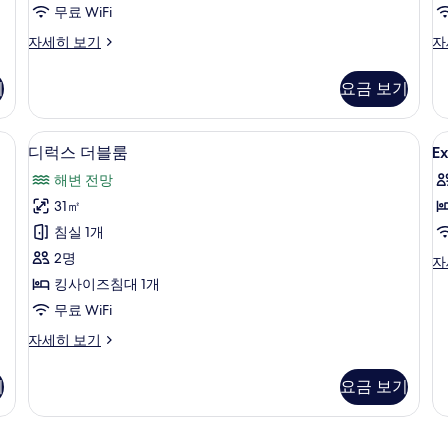
사
기
무료 WiFi
진
디
디
자세히 보기
자
모
럭
럭
두
스
스
기
요금 보기
더
트
보
블
윈
기
룸
룸
막 커튼
디럭스 더블룸 | 미니바, 객실 내 금고, 
E
디
6
자
자
디럭스 더블룸
E
S
럭
세
세
해변 전망
히
히
G
스
보
보
31㎡
V
더
기
기
침실 1개
블
2명
Ex
자
룸
Su
킹사이즈침대 1개
사
G
무료 WiFi
Vi
진
자
디
자세히 보기
모
세
럭
히
두
스
기
요금 보기
보
더
보
기
블
기
룸
자