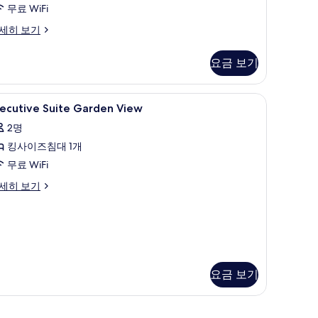
사
무료 WiFi
진
세히 보기
모
두
요금 보기
보
기
책상, 암막 커튼
xecutive
미니바, 객실 내 금고, 책상, 암막 커튼
8
xecutive Suite Garden View
uite
2명
arden
킹사이즈침대 1개
iew
사
무료 WiFi
진
ecutive
세히 보기
ite
모
arden
두
ew
보
기
요금 보기