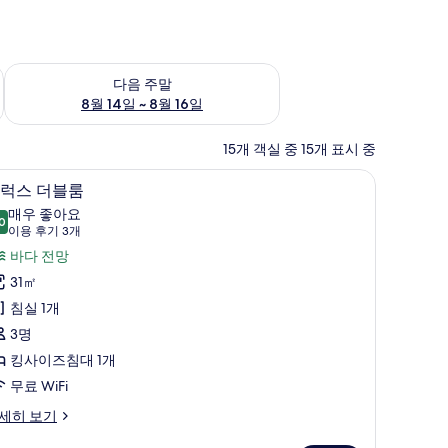
~ 8월 9일
다음 주말 예약 가능 여부 확인, 8월 14일 ~ 8월 16일
다음 주말
8월 14일 ~ 8월 16일
15개 객실 중 15개 표시 중
 내 금고, 책상, 암막 커튼
디럭스 더블룸 | 객실에서 보이는 전망
디
6
럭스 더블룸
럭
매우 좋아요
0
8.0점 만점 중 10점
스
(이
이용 후기 3개
용
더
바다 전망
후
블
31㎡
기
룸
침실 1개
3
사
3명
개)
진
킹사이즈침대 1개
모
무료 WiFi
두
세히 보기
보