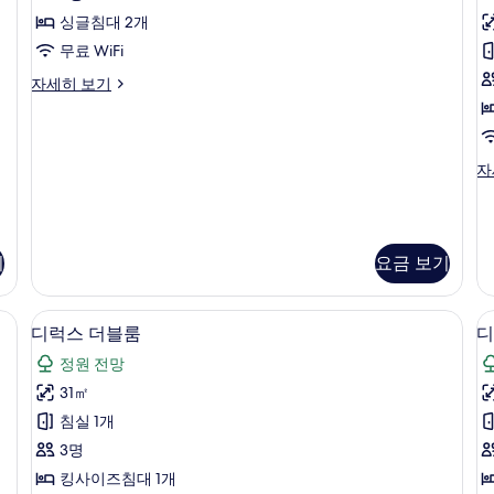
Garden
기
망
싱글침대 2개
View
자
Without
무료 WiFi
세
Balcony
히
Deluxe
자세히 보기
보
사
Twin
기
Garden
진
View
모
Without
이
자
트
Balcony
두
그
자
제
보
세
큐
히
기
티
보
기
요금 보기
브
기
스
위
막 커튼
미니바, 객실 내 금고, 책상, 암막 커튼
디
트,
8
디럭스 더블룸
디
바
럭
정원 전망
다
스
정
31㎡
더
면
침실 1개
자
블
세
3명
룸
히
킹사이즈침대 1개
보