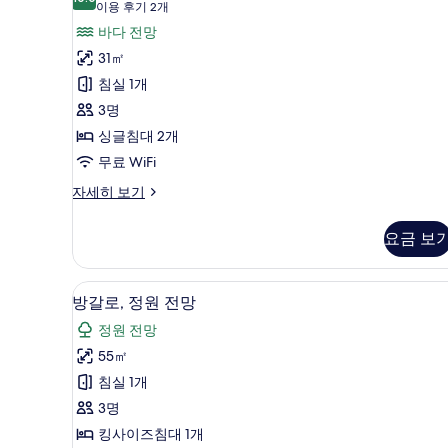
10.0점 만점 중 10점
스
(이
이용 후기 2개
히
용
트
바다 전망
보
기
후
윈
31㎡
기
룸
침실 1개
2
사
3명
개)
진
싱글침대 2개
모
무료 WiFi
두
디
자세히 보기
럭
보
스
요금 보
기
트
윈
룸
미니바, 객실 내 금고, 책상, 암
방
5
자
방갈로, 정원 전망
갈
세
정원 전망
히
로,
보
55㎡
정
기
침실 1개
원
3명
전
킹사이즈침대 1개