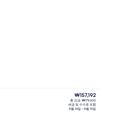
디럭스 더블룸 | 객실에서 보이는 전망
동영상
현
₩157,192
재
총 요금: ₩179,600
가
세금 및 수수료 포함
디럭스 더블룸 | 객실에서 보이는 전망
격
8월 14일 ~ 8월 15일
은
₩157,192