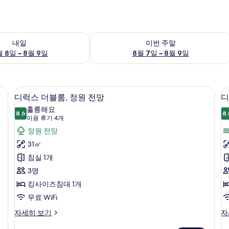
여부 확인, 8월 8일 ~ 8월 9일
이번 주말 예약 가능 여부 확인, 8월 7일 
내일
이번 주말
 8일 ~ 8월 9일
8월 7일 ~ 8월 9일
막 커튼
디럭스 더블룸, 정원 전망 | 미니바, 객실
디
7
디럭스 더블룸, 정원 전망
디
럭
훌륭해요
8.6
8.
8.6점 만점 중 10점
스
(이
이용 후기 4개
용
더
정원 전망
후
블
31㎡
기
룸,
침실 1개
4
정
3명
개)
원
킹사이즈침대 1개
전
무료 WiFi
망
디
디
자세히 보기
자
럭
럭
사