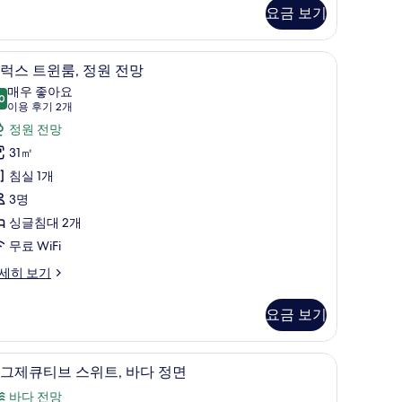
요금 보기
기
망
디럭스 트윈룸, 정원 전망 | 미니바, 객실 내 금고
디
7
럭스 트윈룸, 정원 전망
럭
매우 좋아요
0
8.0점 만점 중 10점
스
(이
이용 후기 2개
용
트
정원 전망
후
윈
31㎡
기
,
침실 1개
2
정
3명
개)
원
싱글침대 2개
전
무료 WiFi
망
세히 보기
사
요금 보기
진
모
미니바, 객실 내 금고, 책상, 암막 커튼
이
두
6
그제큐티브 스위트, 바다 정면
그
보
바다 전망