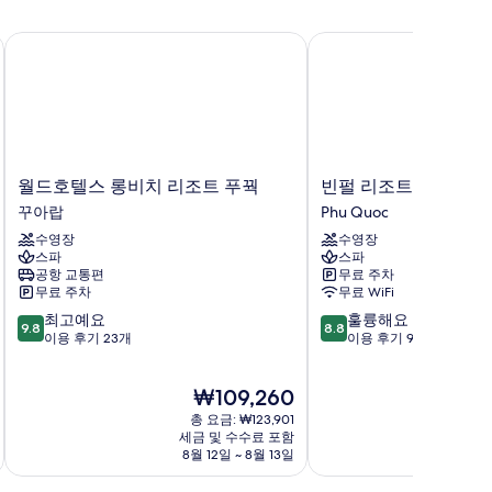
월드호텔스 롱비치 리조트 푸꿕
빈펄 리조트 & 스파 푸
월
빈
월드호텔스 롱비치 리조트 푸꿕
빈펄 리조트 & 스파 
드
펄
꾸아랍
Phu Quoc
호
리
수영장
수영장
텔
조
스파
스파
스
트
공항 교통편
무료 주차
롱
&
무료 주차
무료 WiFi
비
스
10
10
최고예요
훌륭해요
치
파
9.8
8.8
점
점
이용 후기 23개
이용 후기 994개
리
푸
만
만
조
꾸
점
점
트
옥
현
₩109,260
중
중
푸
Phu
재
9.8
8.8
꿕
총 요금: ₩123,901
Quoc
요
점,
점,
세금 및 수수료 포함
꾸
금
8월 12일 ~ 8월 13일
8
최
훌
아
₩109,260
고
륭
랍