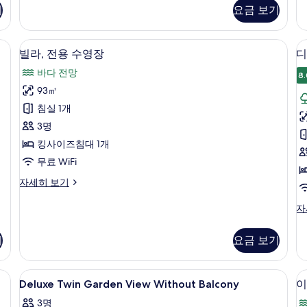
스
스
기
요금 보기
진
더
더
블
블
모
룸,
룸
 보이는 전망
빌라, 전용 수영장 | 객실에서 보이는 전
빌
두
6
정
자
빌라, 전용 수영장
디
라,
원
세
보
바다 전망
전
히
8.
전
기
망
보
93㎡
용
자
기
침실 1개
세
수
히
3명
영
룸
보
킹사이즈침대 1개
기
장
무료 WiFi
사
빌
자세히 보기
진
라,
모
전
디
자
용
럭
두
수
스
기
요금 보기
보
영
트
장
윈
기
자
룸,
Deluxe
미니바, 객실 내 금고, 책상, 암막 커튼
세
8
정
Deluxe Twin Garden View Without Balcony
이
Twin
히
원
3명
보
전