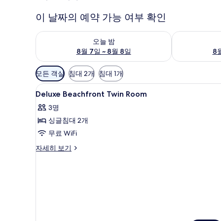
이 날짜의 예약 가능 여부 확인
오늘 밤 예약 가능 여부 확인, 8월 7일 ~ 8월 8일
내일 예약 가능 
오늘 밤
8월 7일 ~ 8월 8일
8월
객
모든 객실
침대 2개
침대 1개
실
Deluxe
미니바, 객실 내 금고, 책상, 암
에
6
Deluxe Beachfront Twin Room
Beachfront
사
3명
Twin
용
싱글침대 2개
Room
가
사
무료 WiFi
능
한
진
Deluxe
자세히 보기
필
Beachfront
모
Twin
터
두
Room
자
보
세
기
히
보
기