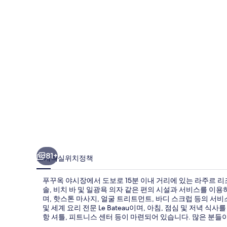
트
&
스
파
의
사
진
갤
러
리
81+
소개
객실
위치
정책
푸꾸옥 야시장에서 도보로 15분 이내 거리에 있는 라주르 리
솔, 비치 바 및 일광욕 의자 같은 편의 시설과 서비스를 이
며, 핫스톤 마사지, 얼굴 트리트먼트, 바디 스크럽 등의 서
및 세계 요리 전문 Le Bateau이며, 아침, 점심 및 저녁 
항 셔틀, 피트니스 센터 등이 마련되어 있습니다. 많은 분