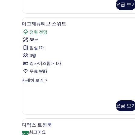
요금 보
이그제큐티브 스위트 | 객실에서
이
7
이그제큐티브 스위트
그
정원 전망
제
58㎡
큐
침실 1개
티
3명
브
킹사이즈침대 1개
스
무료 WiFi
위
이
자세히 보기
트
그
사
제
큐
진
티
요금 보
모
브
스
두
위
디럭스 트윈룸 | 해변/바다 전망
디
보
트
6
디럭스 트윈룸
자
럭
기
최고예요
세
10.0