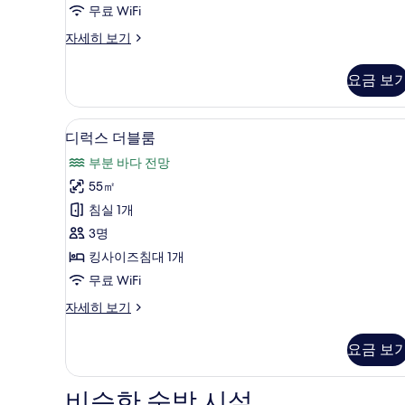
망
무료 WiFi
사
방
자세히 보기
진
갈
모
로,
요금 보
정
두
원
보
전
미니바, 객실 내 금고, 책상, 암
디
6
망
디럭스 더블룸
기
럭
자
부분 바다 전망
세
스
히
55㎡
더
보
침실 1개
기
블
3명
룸
킹사이즈침대 1개
사
무료 WiFi
진
디
자세히 보기
모
럭
두
스
요금 보
더
보
블
기
룸
비슷한 숙박 시설
자