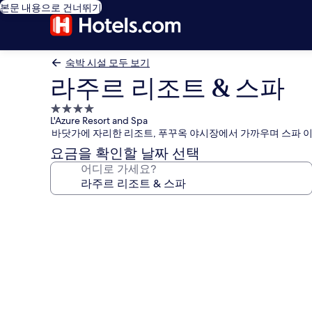
본문 내용으로 건너뛰기
숙박 시설 모두 보기
라주르 리조트 & 스파
4.0
L'Azure Resort and Spa
성
바닷가에 자리한 리조트, 푸꾸옥 야시장에서 가까우며 스파 
급
요금을 확인할 날짜 선택
숙
어디로 가세요?
박
시
설
라
주
르
리
조