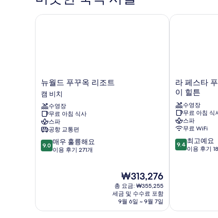
세
히
뉴월드 푸꾸옥 리조트
라 페스타 푸꾸
보
기
뉴
라
뉴월드 푸꾸옥 리조트
라 페스타 푸
월
페
이 힐튼
캠 비치
드
스
수영장
수영장
푸
타
무료 아침 식
무료 아침 식사
꾸
푸
스파
스파
옥
꾸
무료 WiFi
공항 교통편
리
옥,
10
최고예요
10
매우 훌륭해요
조
큐
9.4
9.0
점
이용 후기 1
점
이용 후기 271개
트
리
만
만
캠
오
점
점
비
컬
현
₩313,276
중
중
치
렉
재
9.4
9.0
총 요금: ₩355,255
션
요
점,
점,
세금 및 수수료 포함
바
금
최
9월 6일 ~ 9월 7일
매
이
₩313,276
고
우
힐