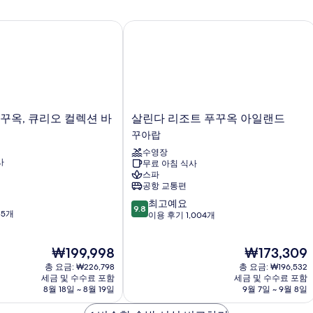
세
히
옥, 큐리오 컬렉션 바이 힐튼
살린다 리조트 푸꾸옥 아일랜드
보
기
살
꾸옥, 큐리오 컬렉션 바
살린다 리조트 푸꾸옥 아일랜드
린
꾸아랍
다
수영장
리
사
무료 아침 식사
조
스파
트
공항 교통편
푸
10
최고예요
꾸
9.8
85개
점
이용 후기 1,004개
옥
만
아
점
일
현
현
₩199,998
₩173,309
중
랜
재
재
9.8
총 요금: ₩226,798
드
총 요금: ₩196,532
요
요
점,
세금 및 수수료 포함
세금 및 수수료 포함
꾸
금
금
8월 18일 ~ 8월 19일
9월 7일 ~ 9월 8일
최
아
₩199,998
₩173,309
고
랍