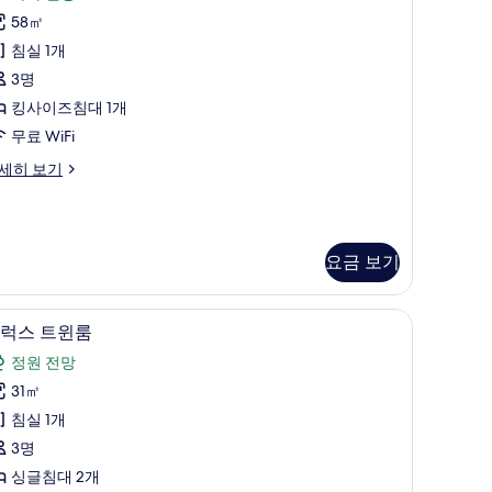
제
기
58㎡
큐
침실 1개
티
3명
브
킹사이즈침대 1개
스
무료 WiFi
위
세히 보기
,
바
다
요금 보기
정
면
디럭스 트윈룸 | 미니바, 객실 내 금고, 책상, 암
디
사
7
럭스 트윈룸
럭
진
정원 전망
스
모
31㎡
트
두
침실 1개
윈
보
3명
룸
기
싱글침대 2개