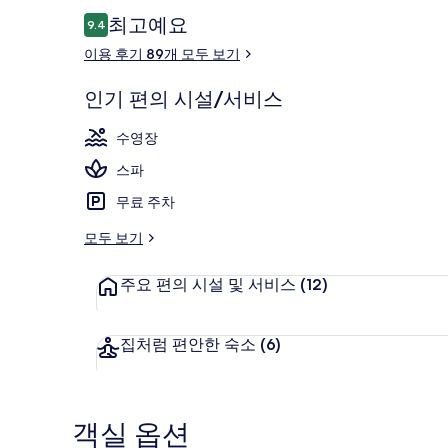
이
최고예요
9.4
10점 만점 중 9.4점.
용
이용 후기 89개 모두 보기
후
빌라, 전용 수
기
인기 편의 시설/서비스
수영장
스파
무료 주차
모두 보기
주요 편의 시설 및 서비스
(12)
집처럼 편안한 숙소
(6)
객실 옵션