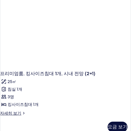
히
보
기
프리미엄룸, 킹사이즈침대 1개, 시내 전망 (2+1)
25㎡
침실 1개
3명
킹사이즈침대 1개
프
자세히 보기
리
미
요금 보기
엄