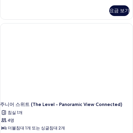
니
어
요금 보기
스
위
트
(The
Level
-
Connected)
자
세
히
보
기
주니어 스위트 (The Level - Panoramic View Connected)
침실 1개
4명
더블침대 1개 또는 싱글침대 2개