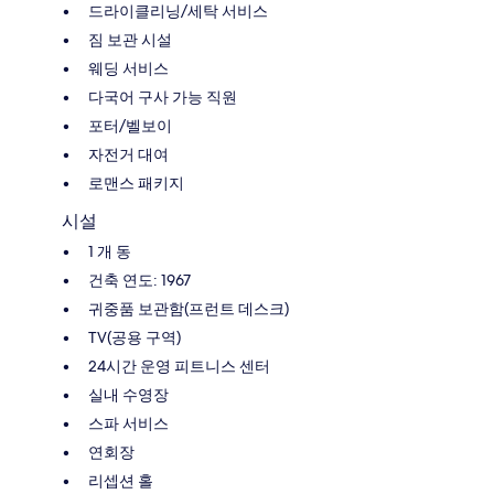
드라이클리닝/세탁 서비스
짐 보관 시설
웨딩 서비스
다국어 구사 가능 직원
포터/벨보이
자전거 대여
로맨스 패키지
시설
1 개 동
건축 연도: 1967
귀중품 보관함(프런트 데스크)
TV(공용 구역)
24시간 운영 피트니스 센터
실내 수영장
스파 서비스
연회장
리셉션 홀