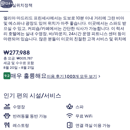
프
124+
소개
객실
위치
정책
린
멜리아 마드리드 프린세사에서는 도보로 10분 이내 거리에 그란 비아
세
및 에스파냐 광장도 있어 위치가 아주 좋습니다. 이곳에서는 스파도 받
으실 수 있고, 커피숍/카페에서는 간단한 식사가 가능합니다. 이 럭셔
사
리 호텔에는 실내 수영장, 바/라운지, 24시간 운영 피트니스 센터 등이
의
마련되어 있습니다. 많은 분들이 이곳의 친절한 고객 서비스 및 위치에
높은 평점을 주셨습니다. 조금만 걸으면 Ventura Rodriguez 역에 갈 수
사
있고 Arguelles 역도 5분 거리에 있어 대중 교통편을 이용하기 편리합
현
₩277,988
니다.
재
진
총 요금: ₩305,787
가
세금 및 수수료 포함
리셉션
갤
격
8월 20일 ~ 8월 21일
은
이
매우 훌륭해요
러
9.2
이용 후기 1,003개 모두 보기
₩277,988
10점 만점 중 9.2점.
용
리
후
기
인기 편의 시설/서비스
수영장
스파
반려동물 동반 가능
무료 WiFi
레스토랑
연결 객실 이용 가능