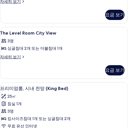
모
Melia
자세히 보기
Twin
두
Room
요금 보기
보
자
세
기
히
The
로비
9
보
The Level Room City View
Level
기
3명
Room
싱글침대 2개 또는 더블침대 1개
City
View
The
자세히 보기
Level
사
Room
진
요금 보기
City
모
View
자
두
프리미엄룸, 시내 전망 (King Bed) |
프
6
세
프리미엄룸, 시내 전망 (King Bed)
보
리
히
25㎡
보
기
미
기
침실 1개
엄
3명
룸,
킹사이즈침대 1개 또는 싱글침대 2개
시
무료 유선 인터넷