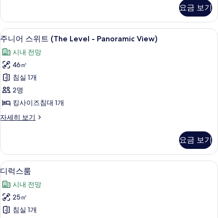
드
요금 보기
진
룸
(Premium
모
Room
친환경 세면용품, 헤어드라이어, 목욕가
주
두
16
-
주니어 스위트 (The Level - Panoramic View)
니
2+2)
보
시내 전망
자
어
기
세
46㎡
스
히
침실 1개
보
위
기
2명
트
킹사이즈침대 1개
(The
주
자세히 보기
Level
니
-
어
요금 보기
Panoramic
스
위
View)
트
사
이집트산 면 시트, 고급 침구, 오리/거위
디
4
(The
디럭스룸
진
럭
Level
시내 전망
-
모
스
Panoramic
25㎡
두
룸
View)
침실 1개
자
보
사