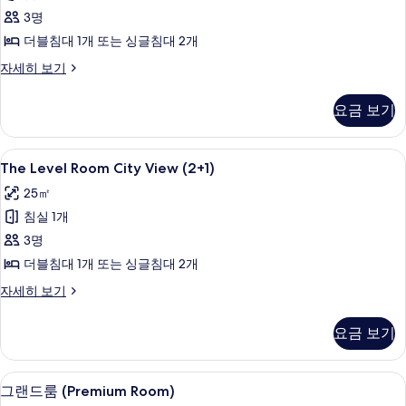
View
3명
(3
더블침대 1개 또는 싱글침대 2개
adults)
The
자세히 보기
사
Level
Room
진
요금 보기
City
모
View
(3
두
The
이집트산 면 시트, 고급 침구, 오리/거위
5
adults)
The Level Room City View (2+1)
보
Level
자
25㎡
기
세
Room
히
침실 1개
City
보
View
3명
기
(2+1)
더블침대 1개 또는 싱글침대 2개
사
The
자세히 보기
진
Level
Room
모
요금 보기
City
두
View
(2+1)
보
이집트산 면 시트, 고급 침구, 오리/거위
그
7
자
그랜드룸 (Premium Room)
기
랜
세