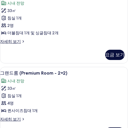
시내 전망
히
드
보
33㎡
룸
기
침실 1개
(Premium
2명
Room)
더블침대 1개 및 싱글침대 2개
사
그
자세히 보기
진
랜
모
드
요금 보기
룸
두
(Premium
보
Room)
이집트산 면 시트, 고급 침구, 오리/거위
그
기
7
자
그랜드룸 (Premium Room - 2+2)
랜
세
시내 전망
히
드
보
33㎡
룸
기
침실 1개
(Premium
4명
Room
퀸사이즈침대 1개
-
2+2)
그
자세히 보기
랜
사