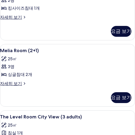
2명
Suite)
위
모
자
킹사이즈침대 1개
트
두
세
그
자세히 보기
히
(The
보
랜
보
Level
드
기
기
요금 보기
Grand
스
위
Suite)
트
Melia
이집트산 면 시트, 고급 침구, 오리/거위
사
6
(The
Melia Room (2+1)
Room
Level
진
25㎡
Grand
(2+1)
모
Suite)
3명
사
두
자
싱글침대 2개
진
세
보
히
모
Melia
자세히 보기
기
보
Room
두
기
(2+1)
요금 보기
보
자
세
기
히
The
이집트산 면 시트, 고급 침구, 오리/거위
5
보
The Level Room City View (3 adults)
Level
기
25㎡
Room
침실 1개
City