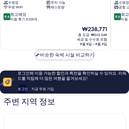
수영장
주차 가능
수영장
우
로
무료 WiFi
레스토랑
공항 
플
토
라
레
10
10
최고예요
최고
9.4
9.6
자
데
점
점
이용 후기 5,135개
이용 
에
마
만
만
현
₩238,771
스
드
점
점
재
파
리
중
중
총 요금: ₩262,648
요
냐
세금 및 수수료 포함
드
9.4
9.6
금
8월 8일 ~ 8월 9일
마
마
점,
점,
₩238,771
드
드
최
최
비슷한 숙박 시설 비교하기
리
리
고
고
드
드
예
예
센
센
요,
요,
트
트
이
이
로그인해 이용 가능한 할인과 특전을 확인하실 수 있어요. 리워
로
로
용
용
드를 적립해 더 많은 여행을 즐겨보세요!
후
후
기
기
로그인
지금 무료 가입
5,135
2,687
개
개
주변 지역 정보