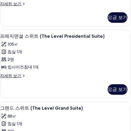
The
자세히 보기
모
Level,
두
스
요금 보기
위
보
트
기
자
프레지덴셜 스위트 (The Level Presid
프
14
세
프레지덴셜 스위트 (The Level Presidential Suite)
레
히
105㎡
보
지
기
침실 1개
덴
2명
셜
킹사이즈침대 1개
스
프
자세히 보기
위
레
트
지
요금 보기
덴
(The
셜
Level
스
그랜드 스위트 (The Level Grand Su
그
Presidential
10
위
그랜드 스위트 (The Level Grand Suite)
랜
트
Suite)
88㎡
(The
드
사
Level
침실 1개
스
진
Presidential