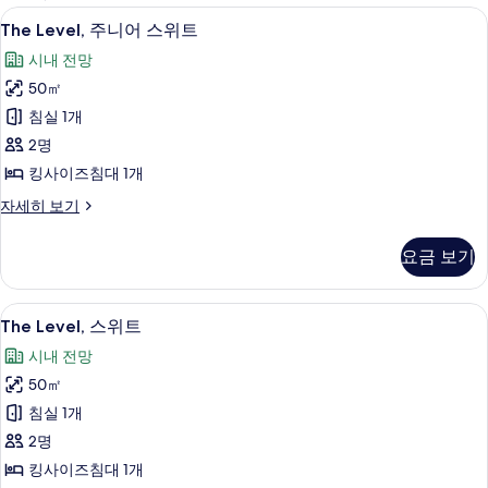
사
The
The Level, 주니어 스위트 | 이집트산
14
The Level, 주니어 스위트
용
Level,
가
시내 전망
주
능
50㎡
니
한
침실 1개
어
필
2명
스
터
킹사이즈침대 1개
위
The
자세히 보기
트
Level,
사
주
요금 보기
니
진
어
모
스
The
The Level, 스위트 | 거실 공간 | 위성 
두
13
위
The Level, 스위트
Level,
트
보
시내 전망
자
스
기
세
50㎡
위
히
침실 1개
트
보
기
2명
사
킹사이즈침대 1개
진