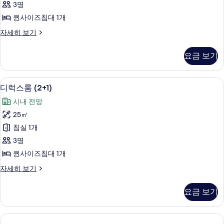
세
3명
기
진
히
퀸사이즈침대 1개
보
모
기
디
자세히 보기
두
럭
보
스
요금 보기
룸
기
자
세
이집트산 면 시트, 고급 침구, 오리/거위
디
4
히
디럭스룸 (2+1)
럭
보
시내 전망
기
스
25㎡
룸
침실 1개
(2+1)
3명
사
퀸사이즈침대 1개
진
디
자세히 보기
모
럭
두
스
요금 보기
룸
보
(2+1)
기
자
세