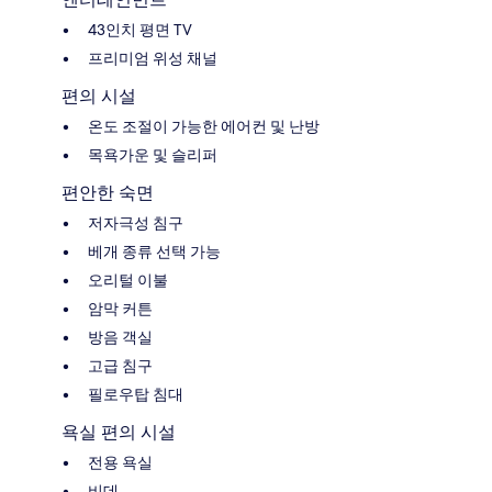
43인치 평면 TV
프리미엄 위성 채널
편의 시설
온도 조절이 가능한 에어컨 및 난방
목욕가운 및 슬리퍼
편안한 숙면
저자극성 침구
베개 종류 선택 가능
오리털 이불
암막 커튼
방음 객실
고급 침구
필로우탑 침대
욕실 편의 시설
전용 욕실
비데