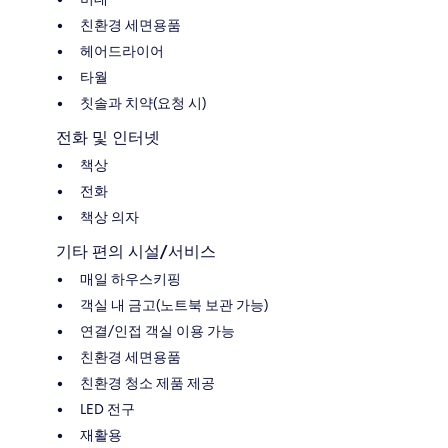
친환경 세면용품
헤어드라이어
타월
칫솔과 치약(요청 시)
전화 및 인터넷
책상
전화
책상 의자
기타 편의 시설/서비스
매일 하우스키핑
객실 내 금고(노트북 보관 가능)
연결/인접 객실 이용 가능
친환경 세면용품
친환경 청소 제품 제공
LED 전구
재활용