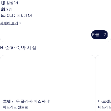
침실 1개
City
View
2명
사
킹사이즈침대 1개
진
The
자세히 보기
Level
모
Room
두
요금 보기
City
보
View
자
비슷한 숙박 시설
기
세
히
호텔 리우 플라자 에스파냐
바르셀로
보
기
호
바
호텔 리우 플라자 에스파냐
바르셀
텔
르
마드리드 센트로
마드리드
리
셀