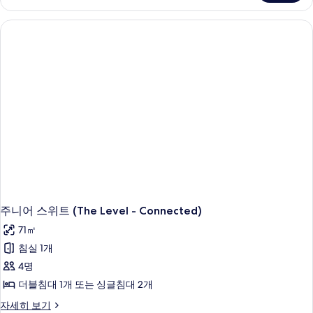
룸,
킹
사
이
즈
침
대
1
개,
시
내
전
망
(2+1)
자
세
히
주니어 스위트 (The Level - Connected)
보
71㎡
기
침실 1개
4명
더블침대 1개 또는 싱글침대 2개
주
자세히 보기