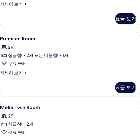
주
자세히 보기
니
어
요금 보기
스
위
트
Premium
이집트산 면 시트, 고급 침구, 오리/거위
3
(The
Premium Room
Room
Level
2명
-
사
Panoramic
싱글침대 2개 또는 더블침대 1개
진
View
무료 WiFi
모
Connected)
자
Premium
자세히 보기
두
세
Room
보
히
자
요금 보기
보
세
기
기
히
보
Melia
이집트산 면 시트, 고급 침구, 오리/거위
4
기
Melia Twin Room
Twin
2명
Room
싱글침대 2개
사
무료 WiFi
진