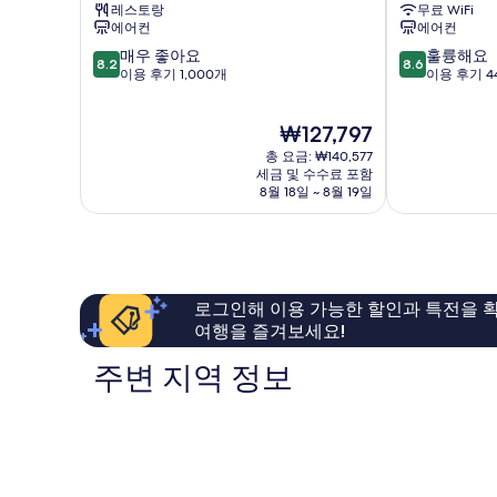
레스토랑
무료 WiFi
프
스
에어컨
에어컨
레
위
10
10
매우 좋아요
훌륭해요
지
트
8.2
8.6
점
점
이용 후기 1,000개
이용 후기 4
던
마
만
만
트
드
점
점
카
리
현
₩127,797
중
중
스
드
재
8.2
8.6
테
총 요금: ₩140,577
센
요
점,
점,
세금 및 수수료 포함
야
트
금
8월 18일 ~ 8월 19일
매
훌
나
로
₩127,797
우
륭
살
좋
해
라
아
요,
망
요,
이
카
이
용
로그인해 이용 가능한 할인과 특전을 확
용
후
여행을 즐겨보세요!
후
기
기
444
주변 지역 정보
1,000
개
개