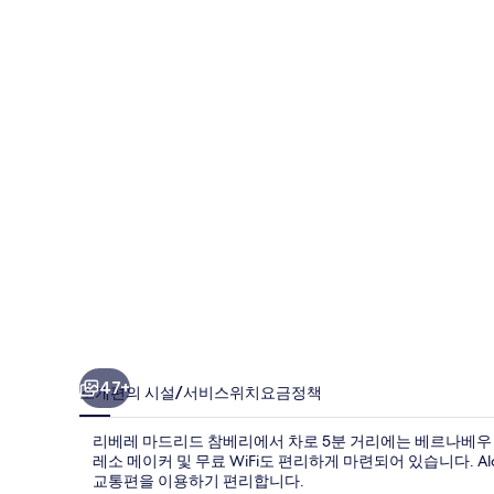
드
리
드
참
베
리
의
사
진
갤
러
47+
소개
편의 시설/서비스
위치
요금
정책
리
리베레 마드리드 참베리에서 차로 5분 거리에는 베르나베우 
레소 메이커 및 무료 WiFi도 편리하게 마련되어 있습니다. Alon
교통편을 이용하기 편리합니다.