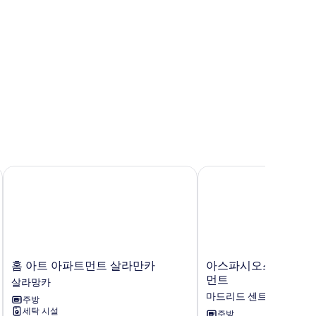
즈
홈 아트 아파트먼트 살라만카
아스파시오스 칼레 마
홈
아
홈 아트 아파트먼트 살라만카
아스파시오스 칼레 마
아
스
먼트
살라망카
트
파
마드리드 센트로
주방
아
시
세탁 시설
파
오
주방