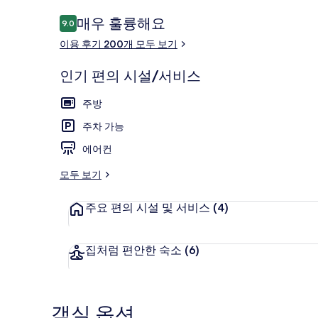
이
매우 훌륭해요
9.0
10점 만점 중 9.0점.
용
이용 후기 200개 모두 보기
후
기
인기 편의 시설/서비스
리셉션
주방
주차 가능
에어컨
모두 보기
주요 편의 시설 및 서비스
(4)
집처럼 편안한 숙소
(6)
객실 옵션