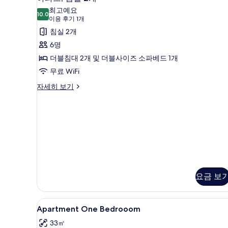
파
오
진
최고예요
(2
10.0
10.0점 만점 중 10점
트,
(이
이용 후기 1개
모
persons)
용
침
침실 2개
자
두
후
세
실
6명
보
히
기
2
더블침대 2개 및 더블사이즈 소파베드 1개
보
기
1
기
개
무료 WiFi
개)
사
아
자세히 보기
파
진
트,
모
침
두
실
2
보
개
기
자
세
히
요금 보
보
기
Apartment
노트북 작업 공간, 방음 설비, 무료
11
Apartment One Bedrooom
One
33㎡
Bedrooom