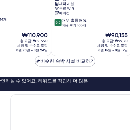
세탁 시설
리
무료 WiFi
드
에어컨
칼
44개
10
레
매우 훌륭해요
9.2
점
데
이용 후기 105개
만
마
현
현
₩110,900
₩90,155
점
틸
재
재
중
총 요금: ₩121,990
데
총 요금: ₩99,170
요
요
세금 및 수수료 포함
세금 및 수수료 포함
9.2
디
금
금
8월 23일 ~ 8월 24일
8월 16일 ~ 8월 17일
점,
에
₩110,900
₩90,155
매
즈
비슷한 숙박 시설 비교하기
우
차
훌
마
륭
르
해
틴
인하실 수 있어요. 리워드를 적립해 더 많은
요,
이
용
후
기
105
개