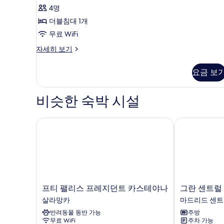
4명
사
더블침대 1개
진
무료 WiFi
모
두
Apartment
자세히 보기
One
보
Bedrooom
요금 보
기
자
세
히
비슷한 숙박 시설
보
기
프티 팰리스 프레지던트 카스테야나
그란 센트럴 
프
그
프티 팰리스 프레지던트 카스테야나
그란 센트럴
티
란
살라망카
마드리드 센
팰
센
반려동물 동반 가능
주방
리
트
무료 WiFi
주차 가능
스
럴