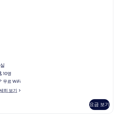
보
기
실
10명
무료 WiFi
세히 보기
요금 보기