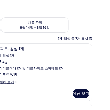
~ 8월 9일
다음 주말 예약 가능 여부 확인, 8월 14일 ~ 8월 16일
다음 주말
8월 14일 ~ 8월 16일
7개 객실 중 7개 표시 중
간, 방음 설비, 무료 WiFi, 침대 시트
아파트, 침실 1개 | 거실 공간 | 케이블 채널 시청
아
12
파트, 침실 1개
파
침실 1개
,
4명
침
더블침대 1개 및 더블사이즈 소파베드 1개
실
무료 WiFi
세히 보기
개
사
요금 보기
진
모
두