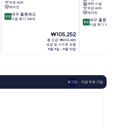
무료 WiFi
세탁 시설
트
스
에어컨
무료 WiFi
먼
칼
에어컨
10
매우 훌륭해요
트
레
9.0
점
이용 후기 138개
10
살
마
매우 훌륭해요
9.0
만
점
라
이
이용 후기 191개
점
만
만
오
현
₩105,252
중
점
카
르
재
9.0
중
살
총 요금: ₩206,486
아
요
점,
세금 및 수수료 포함
9.0
라
파
금
8월 9일 ~ 8월 10일
매
점,
망
트
₩105,252
우
매
카
먼
훌
우
트
륭
훌
마
해
륭
드
요,
해
리
이
요,
드
로그인
지금 무료 가입
용
이
센
후
용
트
기
후
로
138
기
개
191
개