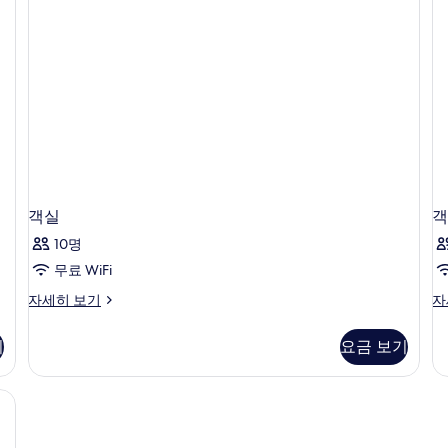
세
자
기
히
세
보
히
기
보
기
객실
객
10명
무료 WiFi
객
객
자세히 보기
자
실
실
자
자
기
요금 보기
세
세
히
히
보
보
 WiFi, 침대 시트
기
기