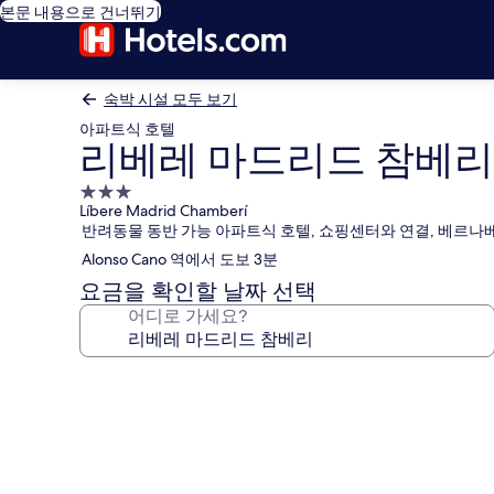
본문 내용으로 건너뛰기
숙박 시설 모두 보기
아파트식 호텔
리베레 마드리드 참베리
3.0
Líbere Madrid Chamberí
성
반려동물 동반 가능 아파트식 호텔, 쇼핑센터와 연결, 베르나
급
Alonso Cano 역에서 도보 3분
숙
박
요금을 확인할 날짜 선택
시
어디로 가세요?
설
리
베
레
마