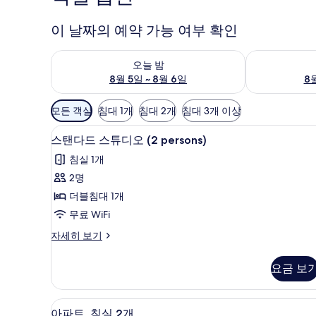
이 날짜의 예약 가능 여부 확인
오늘 밤 예약 가능 여부 확인, 8월 5일 ~ 8월 6일
내일 예약 가능 
오늘 밤
8월 5일 ~ 8월 6일
8월
객
모든 객실
침대 1개
침대 2개
침대 3개 이상
실
스탠다드 스튜디오 (2 persons)
스
에
10
스탠다드 스튜디오 (2 persons)
탠
사
침실 1개
용
다
2명
가
드
더블침대 1개
능
스
한
무료 WiFi
튜
필
스
자세히 보기
디
터
탠
오
다
요금 보
드
(2
스
persons)
튜
아파트, 침실 2개 | 거실 공간 |
아
사
7
디
아파트, 침실 2개