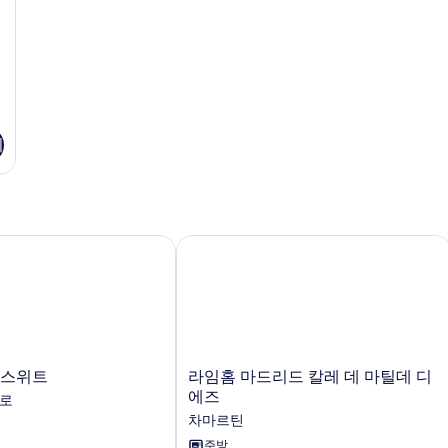
기
스위트
라임홈 마드리드 칼레 데 마틸데 디에
라
 스위트
라임홈 마드리드 칼레 데 마틸데 디
임
에즈
트로
홈
차마르틴
마
드
주방