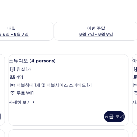
여부 확인, 8월 6일 ~ 8월 7일
이번 주말 예약 가능 여부 확인, 8월 7일 
내일
이번 주말
 6일 ~ 8월 7일
8월 7일 ~ 8월 9일
 | 노트북 작업 공간, 방음 설비, 무료 WiFi, 침대 시트
스튜디오 (4 persons) | 노트북 작업 공
스
10
스튜디오 (4 persons)
아
튜
침실 1개
디
트
4명
오
더블침대 1개 및 더블사이즈 소파베드 1개
(4
무료 WiFi
persons)
1
스
아
자세히 보기
자
사
튜
파
진
디
트,
기
요금 보기
오
침
모
(4
실
두
persons)
1
 케이블 채널 시청이 가능한 45인치 TV
보
자
개