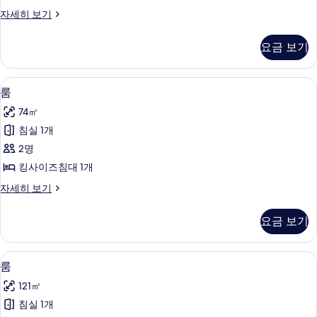
보
룸
자세히 보기
기
자
세
요금 보기
히
보
기
룸 | 필로우탑 침대, 객실 내 금고, 책상,
룸
5
룸
사
74㎡
진
침실 1개
모
2명
두
킹사이즈침대 1개
보
룸
자세히 보기
기
자
세
요금 보기
히
보
기
필로우탑 침대, 객실 내 금고, 책상, 암막
룸
6
룸
사
121㎡
진
침실 1개
모