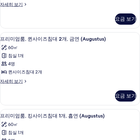
보
프
자세히 보기
기
사
리
이
미
요금 보기
엄
즈
룸,
침
킹
필로우탑 침대, 객실 내 금고, 책상, 암막
프
4
사
프리미엄룸, 퀸사이즈침대 2개, 금연 (Augustus)
대
리
이
1
60㎡
즈
미
개,
침
침실 1개
엄
대
금
4명
1
룸,
연
개,
퀸사이즈침대 2개
퀸
금
(Augustus)
프
자세히 보기
연
사
사
리
(Augustus)
이
미
자
진
요금 보기
엄
세
즈
모
룸,
히
침
퀸
두
보
필로우탑 침대, 객실 내 금고, 책상, 암막
프
5
사
프리미엄룸, 킹사이즈침대 1개, 흡연 (Augustus)
대
기
보
리
이
2
60㎡
즈
기
미
개,
침
침실 1개
엄
대