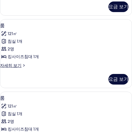
세
요금 보기
히
보
기
필로우탑 침대, 객실 내 금고, 책상, 암막
룸
7
룸
사
121㎡
진
침실 1개
모
2명
두
킹사이즈침대 1개
보
룸
자세히 보기
기
자
세
요금 보기
히
보
기
필로우탑 침대, 객실 내 금고, 책상, 암막
룸
8
룸
사
121㎡
진
침실 1개
모
2명
두
킹사이즈침대 1개