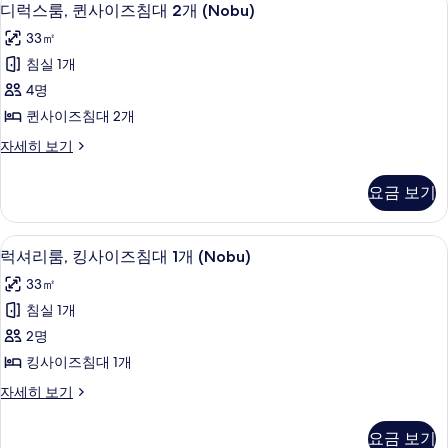
디
4
사
디럭스룸, 퀸사이즈침대 2개 (Nobu)
대
기
보
럭
이
2
33㎡
즈
기
스
개,
침
침실 1개
룸,
대
금
4명
2
퀸
연
개,
퀸사이즈침대 2개
사
금
(Octavius)
디
자세히 보기
연
이
사
럭
(Octavius)
즈
스
자
진
요금 보기
룸,
세
침
모
퀸
히
대
사
두
보
필로우탑 침대, 객실 내 금고, 책상, 암막
럭
4
이
럭셔리룸, 킹사이즈침대 1개 (Nobu)
2
기
보
셔
즈
개
33㎡
침
기
리
(Nobu)
대
침실 1개
룸,
2
사
2명
개
킹
진
(Nobu)
킹사이즈침대 1개
사
자
모
럭
자세히 보기
세
이
두
셔
히
즈
리
보
보
요금 보기
룸,