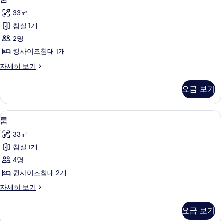
사
1
진
33㎡
개
진
모
(Nobu)
침실 1개
모
자
두
2명
세
두
보
히
킹사이즈침대 1개
보
보
기
룸
자세히 보기
기
기
자
세
요금 보기
히
보
기
필로우탑 침대, 객실 내 금고, 책상, 암막
룸
4
룸
사
33㎡
진
침실 1개
모
4명
두
퀸사이즈침대 2개
보
룸
자세히 보기
기
자
세
요금 보기
히