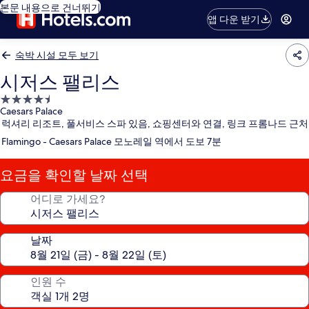
본문 내용으로 건너뛰기
앱 다운 받기
숙박 시설 모두 보기
시저스 팰리스
4.5
Caesars Palace
성
럭셔리 리조트, 풀서비스 스파 있음, 쇼핑센터와 연결, 링크 프롬나드 근처
급
Flamingo - Caesars Palace 모노레일 역에서 도보 7분
숙
박
요금을 확인할 날짜 선택
시
설
어디로 가세요?
날짜
인원 수