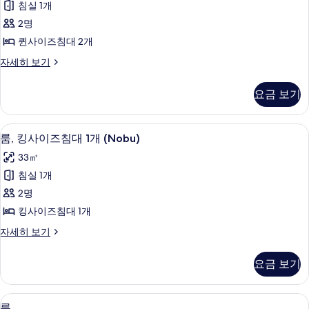
View
침실 1개
보
룸,
자
2명
기
세
퀸
히
퀸사이즈침대 2개
사
보
럭
자세히 보기
기
이
셔
즈
리
요금 보기
룸,
침
퀸
대
사
필로우탑 침대, 객실 내 금고, 책상, 암막
룸,
4
이
룸, 킹사이즈침대 1개 (Nobu)
2
킹
즈
개
33㎡
침
사
(Nobu)
대
침실 1개
이
2
사
2명
개
즈
진
(Nobu)
킹사이즈침대 1개
침
자
모
룸,
자세히 보기
세
대
두
킹
히
1
사
보
보
요금 보기
이
개
기
기
즈
(Nobu)
침
필로우탑 침대, 객실 내 금고, 책상, 암막
룸
사
5
대
룸