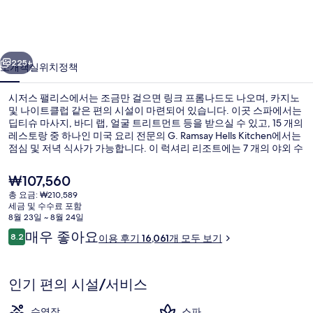
스
의
이전
다음
사
225+
소개
객실
위치
정책
진
시저스 팰리스에서는 조금만 걸으면 링크 프롬나드도 나오며, 카지노
갤
및 나이트클럽 같은 편의 시설이 마련되어 있습니다. 이곳 스파에서는
딥티슈 마사지, 바디 랩, 얼굴 트리트먼트 등을 받으실 수 있고, 15 개의
러
레스토랑 중 하나인 미국 요리 전문의 G. Ramsay Hells Kitchen에서는
리
점심 및 저녁 식사가 가능합니다. 이 럭셔리 리조트에는 7 개의 야외 수
영장, 풀사이드 바, 온수 욕조 등이 마련되어 있습니다. 많은 분들이 이
곳의 편안한 침대 및 위치에 높은 평점을 주셨습니다. 이 숙박 시설은
현
₩107,560
대중 교통편을 이용하기가 편리해요. Harrah’s & The LINQ 역의 경우
재
총 요금: ₩210,589
7분만 걸으면 갈 수 있고 Flamingo - Caesars Palace 모노레일 역도 8분
가
세금 및 수수료 포함
거리에 있어요.
15 개의 레스토랑, 점심 식사 및 저녁 식
격
8월 23일 ~ 8월 24일
은
이
매우 좋아요
8.2
이용 후기 16,061개 모두 보기
₩107,560
10점 만점 중 8.2점.
용
후
기
인기 편의 시설/서비스
수영장
스파