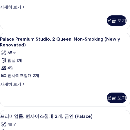
연
(Newly
사
Palace
자세히 보기
(Palace)
Renovated)
Premium
자
진
Studio,
세
사
요금 보기
모
1
히
진
King,
두
보
Non-
모
기
Palace
필로우탑 침대, 객실 내 금고, 책상, 암막
보
4
Smoking
Palace Premium Studio, 2 Queen, Non-Smoking (Newly
두
Premium
(Newly
기
Renovated)
보
Renovated)
Studio,
65㎡
자
2
기
세
침실 1개
Queen,
히
4명
Non-
보
기
Smoking
퀸사이즈침대 2개
(Newly
Palace
자세히 보기
Renovated)
Premium
Studio,
사
요금 보기
2
진
Queen,
Non-
모
필로우탑 침대, 객실 내 금고, 책상, 암막
프
4
Smoking
프리미엄룸, 퀸사이즈침대 2개, 금연 (Palace)
두
리
(Newly
48㎡
보
Renovated)
미