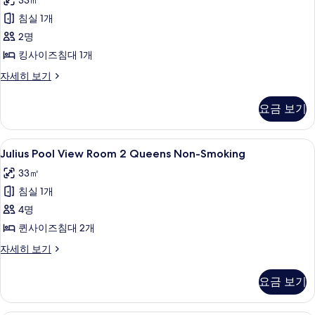
33㎡
View
침실 1개
Room
King
2명
Non-
킹사이즈침대 1개
Smoking
Julius
자세히 보기
사
Pool
View
진
요금 보기
Room
모
King
Non-
두
Julius
필로우탑 침대, 객실 내 금고, 책상, 암막
4
Smoking
Julius Pool View Room 2 Queens Non-Smoking
보
Pool
자
33㎡
기
세
View
히
침실 1개
Room
보
2
4명
기
Queens
퀸사이즈침대 2개
Non-
Julius
자세히 보기
Smoking
Pool
View
사
요금 보기
Room
진
2
모
Queens