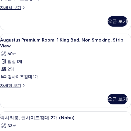
Non-
Palace
자세히 보기
Smoking
Strip
View
사
요금 보기
Room
진
2
모
Queens
Augustus
필로우탑 침대, 객실 내 금고, 책상, 암막
5
Non-
Augustus Premium Room, 1 King Bed, Non Smoking, Strip
두
Premium
Smoking
View
보
자
Room,
60㎡
세
기
1
히
침실 1개
King
보
2명
Bed,
기
Non
킹사이즈침대 1개
Smoking,
Augustus
자세히 보기
Strip
Premium
Room,
View
요금 보기
1
사
King
진
Bed,
필로우탑 침대, 객실 내 금고, 책상, 암막
럭
4
Non
럭셔리룸, 퀸사이즈침대 2개 (Nobu)
모
셔
Smoking,
33㎡
두
Strip
리