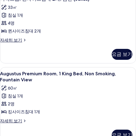
보
럭
즈
개,
33㎡
침
기
스
금
대
침실 1개
룸,
1
연
4명
개,
퀸
(Julius)
금
퀸사이즈침대 2개
사
연
사
디
자세히 보기
(Julius)
이
진
럭
자
즈
스
세
모
요금 보기
룸,
히
침
두
퀸
보
대
사
보
기
Augustus
필로우탑 침대, 객실 내 금고, 책상, 암막
6
이
Augustus Premium Room, 1 King Bed, Non Smoking,
2
기
Premium
즈
Fountain View
개,
침
Room,
60㎡
금
대
1
2
침실 1개
연
King
개,
2명
(Julius)
Bed,
금
연
Non
사
킹사이즈침대 1개
(Julius)
Smoking,
진
Augustus
자세히 보기
자
Fountain
Premium
세
모
Room,
View
히
요금 보기