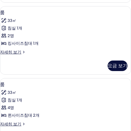
보
기
필로우탑 침대, 객실 내 금고, 책상, 암막
룸
5
룸
사
33㎡
진
침실 1개
모
2명
두
킹사이즈침대 1개
보
룸
자세히 보기
기
자
세
요금 보기
히
보
기
필로우탑 침대, 객실 내 금고, 책상, 암막
룸
4
룸
사
33㎡
진
침실 1개
모
4명
두
퀸사이즈침대 2개
보
룸
자세히 보기
기
자