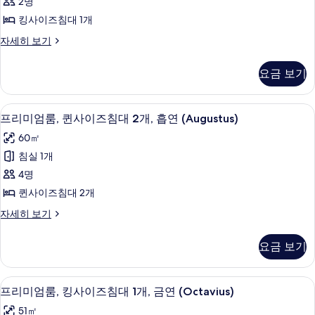
금
2명
2
룸,
연
개,
킹사이즈침대 1개
킹
금
(Augustus)
프
자세히 보기
연
사
사
리
(Augustus)
이
미
자
진
요금 보기
엄
세
즈
모
룸,
히
침
킹
두
보
필로우탑 침대, 객실 내 금고, 책상, 암막
프
4
사
프리미엄룸, 퀸사이즈침대 2개, 흡연 (Augustus)
대
기
보
리
이
1
60㎡
즈
기
미
개,
침
침실 1개
엄
대
흡
4명
1
룸,
연
개,
퀸사이즈침대 2개
퀸
흡
(Augustus)
프
자세히 보기
연
사
사
리
(Augustus)
이
미
자
진
요금 보기
엄
세
즈
모
룸,
히
침
퀸
두
보
필로우탑 침대, 객실 내 금고, 책상, 암막
프
4
사
프리미엄룸, 킹사이즈침대 1개, 금연 (Octavius)
대
기
보
리
이
2
51㎡
즈