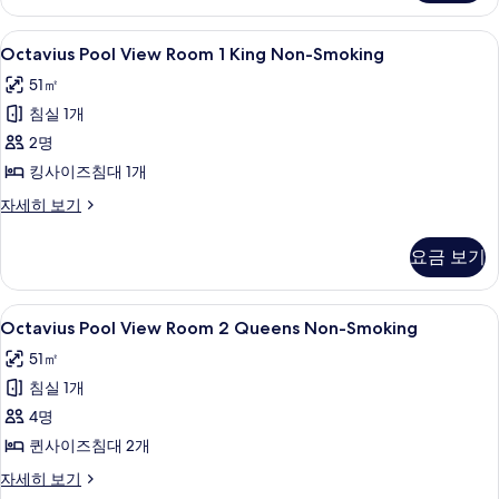
진
2
모
Queens
Octavius
필로우탑 침대, 객실 내 금고, 책상, 암막
4
Non-
Octavius Pool View Room 1 King Non-Smoking
두
Pool
Smoking
51㎡
보
자
View
세
침실 1개
기
Room
히
1
2명
보
King
기
킹사이즈침대 1개
Non-
Octavius
자세히 보기
Smoking
Pool
View
사
요금 보기
Room
진
1
모
King
Octavius
필로우탑 침대, 객실 내 금고, 책상, 암막
4
Non-
Octavius Pool View Room 2 Queens Non-Smoking
두
Pool
Smoking
51㎡
보
자
View
세
침실 1개
기
Room
히
2
4명
보
Queens
기
퀸사이즈침대 2개
Non-
Octavius
자세히 보기
Smoking
Pool