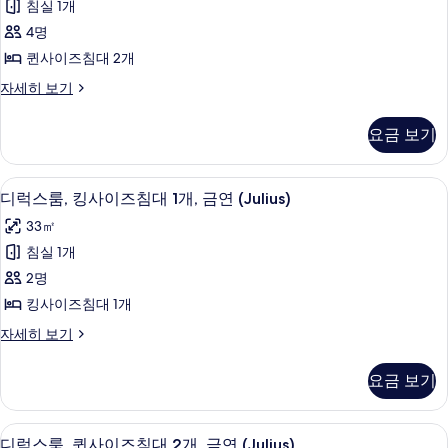
자
침실 1개
기
엄
세
4명
히
룸,
보
퀸사이즈침대 2개
퀸
기
프
자세히 보기
사
리
이
미
요금 보기
엄
즈
룸,
침
퀸
필로우탑 침대, 객실 내 금고, 책상, 암막
디
5
사
디럭스룸, 킹사이즈침대 1개, 금연 (Julius)
대
럭
이
2
33㎡
즈
스
개,
침
침실 1개
룸,
대
금
2명
2
킹
연
개,
킹사이즈침대 1개
사
금
(Palace)
디
자세히 보기
연
이
사
럭
(Palace)
즈
스
자
진
요금 보기
룸,
세
침
모
킹
히
대
사
두
보
필로우탑 침대, 객실 내 금고, 책상, 암막
디
5
이
디럭스룸, 퀸사이즈침대 2개, 금연 (Julius)
1
기