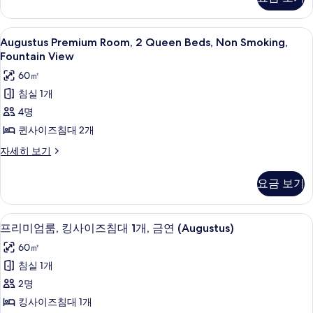
두
1
보
사
King
보
기
진
Bed,
Augustus
필로우탑 침대, 객실 내 금고, 책상, 암막
기
5
Non
Augustus Premium Room, 2 Queen Beds, Non Smoking,
모
Premium
Smoking,
Fountain View
두
Fountain
Room,
60㎡
View
보
2
자
침실 1개
Queen
기
세
4명
Beds,
히
보
Non
퀸사이즈침대 2개
기
Smoking,
Augustus
자세히 보기
Fountain
Premium
Room,
View
요금 보기
2
사
Queen
진
Beds,
필로우탑 침대, 객실 내 금고, 책상, 암막
프
5
Non
프리미엄룸, 킹사이즈침대 1개, 금연 (Augustus)
모
리
Smoking,
60㎡
두
Fountain
미
View
침실 1개
보
엄
자
2명
기
세
룸,
히
킹사이즈침대 1개
킹