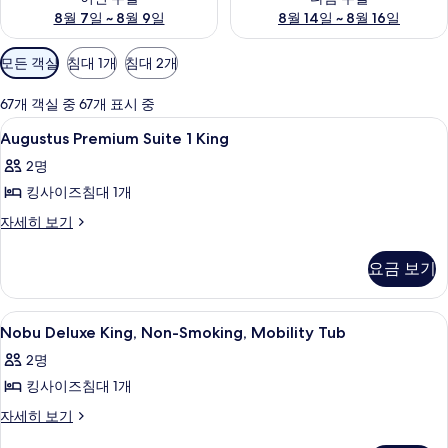
8월 7일 ~ 8월 9일
8월 14일 ~ 8월 16일
객
모든 객실
침대 1개
침대 2개
실
에
67개 객실 중 67개 표시 중
사
Augustus
필로우탑 침대, 객실 내 금고, 책상, 암막
3
Augustus Premium Suite 1 King
용
Premium
가
2명
Suite
능
킹사이즈침대 1개
1
한
King
Augustus
자세히 보기
필
Premium
사
터
Suite
진
요금 보기
1
모
King
자
두
Nobu
필로우탑 침대, 객실 내 금고, 책상, 암막
5
세
Nobu Deluxe King, Non-Smoking, Mobility Tub
Deluxe
보
히
2명
보
King,
기
기
킹사이즈침대 1개
Non-
Smoking,
Nobu
자세히 보기
Deluxe
Mobility