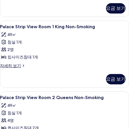
View
사
요금 보기
Room
진
2
모
Queens
Palace
Palace Strip View Room 1 King 
4
Non-
Palace Strip View Room 1 King Non-Smoking
두
Strip
Smoking
49㎡
보
자
View
세
침실 1개
기
Room
히
1
2명
보
King
기
킹사이즈침대 1개
Non-
Palace
자세히 보기
Smoking
Strip
View
사
요금 보기
Room
진
1
모
King
Palace
Palace Strip View Room 2 Queen
4
Non-
Palace Strip View Room 2 Queens Non-Smoking
두
Strip
Smoking
49㎡
보
자
View
세
침실 1개
기
Room
히
2
4명
보
Queens
기
퀸사이즈침대 2개