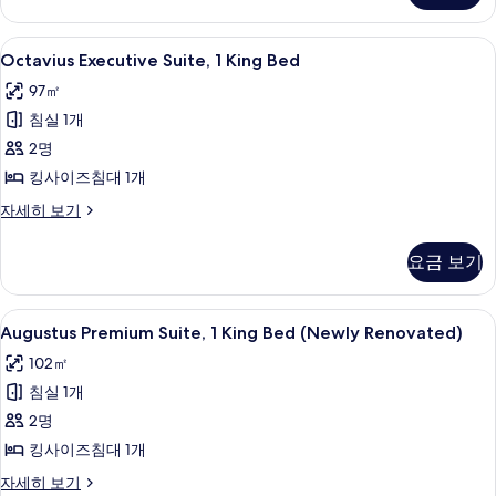
기
침
기
킹
대
사
Octavius
필로우탑 침대, 객실 내 금고, 책상, 암막
5
이
Octavius Executive Suite, 1 King Bed
1
Executive
즈
개
97㎡
침
Suite,
(Nobu)
대
침실 1개
1
1
사
King
2명
개
진
Bed
(Nobu)
킹사이즈침대 1개
자
모
사
Octavius
자세히 보기
세
두
진
Executive
히
Suite,
보
보
모
요금 보기
1
기
기
두
King
Bed
보
Augustus
Augustus Premium Suite, 1 King Bed
4
자
Augustus Premium Suite, 1 King Bed (Newly Renovated)
기
Premium
세
102㎡
히
Suite,
보
침실 1개
1
기
King
2명
Bed
킹사이즈침대 1개
(Newly
Augustus
자세히 보기