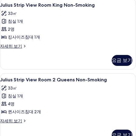
Julius
필로우탑 침대, 객실 내 금고, 책상, 암막
5
Non-
Julius Strip View Room King Non-Smoking
두
Strip
Smoking
33㎡
보
자
View
세
침실 1개
기
Room
히
King
2명
보
Non-
기
킹사이즈침대 1개
Smoking
Julius
자세히 보기
사
Strip
View
진
요금 보기
Room
모
King
Non-
두
Julius
필로우탑 침대, 객실 내 금고, 책상, 암막
4
Smoking
Julius Strip View Room 2 Queens Non-Smoking
보
Strip
자
33㎡
기
세
View
히
침실 1개
Room
보
2
4명
기
Queens
퀸사이즈침대 2개
Non-
Julius
자세히 보기
Smoking
Strip
View
사
요금 보기