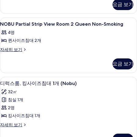
King,
Tub
요금 보기
Non-
사
Smoking,
Mobility
진
NOBU
필로우탑 침대, 객실 내 금고, 책상, 암막
4
Tub
NOBU Partial Strip View Room 2 Queen Non-Smoking
모
Partial
자
4명
두
세
Strip
히
퀸사이즈침대 2개
View
보
보
Room
NOBU
자세히 보기
기
기
Partial
2
Strip
Queen
요금 보기
View
Non-
Room
Smoking
2
필로우탑 침대, 객실 내 금고, 책상, 암막
디
4
Queen
디럭스룸, 킹사이즈침대 1개 (Nobu)
사
럭
Non-
진
32㎡
Smoking
스
자
모
침실 1개
룸,
세
두
2명
히
킹
보
보
킹사이즈침대 1개
사
기
기
디
자세히 보기
이
럭
즈
스