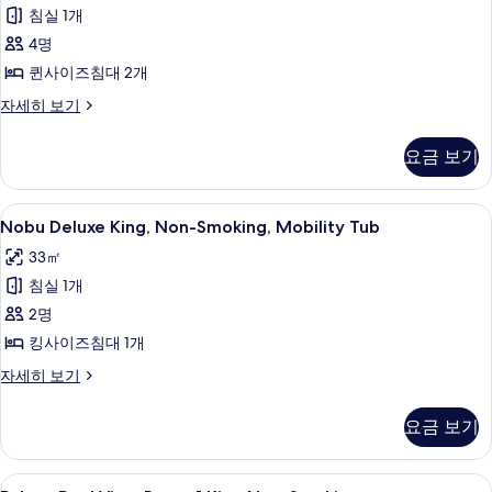
자
보
침실 1개
Queen,
세
기
Non-
4명
히
Smoking,Roll-
보
퀸사이즈침대 2개
기
In
Julius
자세히 보기
Shower
Deluxe,
2
사
요금 보기
Queen,
진
Non-
모
Smoking,Roll-
Nobu
필로우탑 침대, 객실 내 금고, 책상, 암막
4
In
Nobu Deluxe King, Non-Smoking, Mobility Tub
두
Deluxe
Shower
33㎡
보
자
King,
세
침실 1개
기
Non-
히
Smoking,
2명
보
Mobility
기
킹사이즈침대 1개
Tub
Nobu
자세히 보기
사
Deluxe
King,
진
요금 보기
Non-
모
Smoking,
Mobility
두
Palace
필로우탑 침대, 객실 내 금고, 책상, 암막