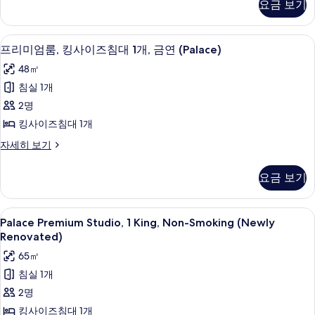
요금 보기
룸,
침
킹
대
사
필로우탑 침대, 객실 내 금고, 책상, 암막
프
4
이
프리미엄룸, 킹사이즈침대 1개, 금연 (Palace)
1
리
즈
개
48㎡
침
미
(Nobu)
대
침실 1개
엄
1
사
2명
개
룸,
진
(Nobu)
킹사이즈침대 1개
킹
자
모
프
자세히 보기
세
사
두
리
히
이
미
보
보
요금 보기
엄
기
즈
기
룸,
침
킹
Palace
Palace Premium Studio, 1 King, 
4
사
Palace Premium Studio, 1 King, Non-Smoking (Newly
대
Premium
이
Renovated)
1
즈
Studio,
65㎡
개,
침
1
대
침실 1개
금
King,
1
2명
Non-
연
개,
금
Smoking
킹사이즈침대 1개
(Palace)