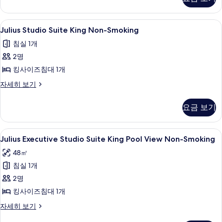
Room
진
2
모
Queens
Julius
Julius Studio Suite King Non-S
5
Non-
Julius Studio Suite King Non-Smoking
두
Studio
Smoking
침실 1개
보
자
Suite
세
2명
기
King
히
Non-
킹사이즈침대 1개
보
Smoking
기
Julius
자세히 보기
사
Studio
Suite
진
요금 보기
King
모
Non-
Smoking
두
Julius
Julius Executive Studio Suite K
4
자
Julius Executive Studio Suite King Pool View Non-Smoking
보
Executive
세
48㎡
히
Studio
기
보
침실 1개
Suite
기
King
2명
Pool
킹사이즈침대 1개
View
Julius
자세히 보기
Non-
Executive