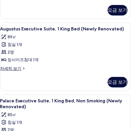
Renovated)
Premium
Suite,
사
요금 보기
1
진
King
모
Bed
Augustus
TV, 유료 영화
4
(Newly
Augustus Executive Suite, 1 King Bed (Newly Renovated)
두
Executive
Renovated)
89㎡
보
자
Suite,
세
침실 1개
기
1
히
King
2명
보
Bed
기
킹사이즈침대 1개
(Newly
Augustus
자세히 보기
Renovated)
Executive
Suite,
사
요금 보기
1
진
King
모
Bed
Palace
필로우탑 침대, 객실 내 금고, 책상, 암막
4
(Newly
Palace Executive Suite, 1 King Bed, Non Smoking (Newly
두
Executive
Renovated)
Renovated)
보
자
Suite,
85㎡
세
기
1
히
침실 1개
King
보
2명