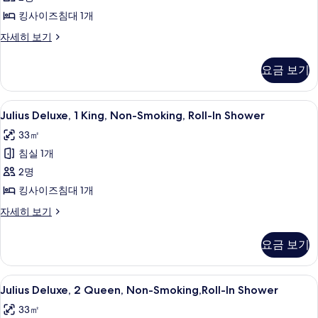
Bed,
기
Non
킹사이즈침대 1개
Smoking
Palace
자세히 보기
(Newly
Executive
Suite,
Renovated)
요금 보기
1
사
King
진
Bed,
Julius
Julius Deluxe, 1 King, Non-Smok
5
Non
Julius Deluxe, 1 King, Non-Smoking, Roll-In Shower
모
Deluxe,
Smoking
33㎡
두
(Newly
1
Renovated)
침실 1개
보
King,
자
Non-
2명
기
세
Smoking,
히
킹사이즈침대 1개
보
Roll-
Julius
자세히 보기
기
In
Deluxe,
Shower
1
요금 보기
King,
사
Non-
진
Smoking,
Julius
필로우탑 침대, 객실 내 금고, 책상, 암막
5
Roll-
Julius Deluxe, 2 Queen, Non-Smoking,Roll-In Shower
모
Deluxe,
In
두
33㎡
Shower
2