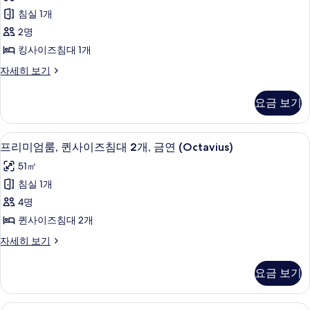
기
미
개,
침
침실 1개
엄
대
흡
2명
2
룸,
연
개,
킹사이즈침대 1개
킹
흡
(Augustus)
프
자세히 보기
연
사
사
리
(Augustus)
이
미
자
진
요금 보기
엄
세
즈
모
룸,
히
침
킹
두
보
필로우탑 침대, 객실 내 금고, 책상, 암막
프
4
사
프리미엄룸, 퀸사이즈침대 2개, 금연 (Octavius)
대
기
보
리
이
1
51㎡
즈
기
미
개,
침
침실 1개
엄
대
금
4명
1
룸,
연
개,
퀸사이즈침대 2개
퀸
금
(Octavius)
프
자세히 보기
연
사
사
리
(Octavius)
이
미
자
진
요금 보기
엄
세
즈
모
룸,
히
침
퀸
두
보
필로우탑 침대, 객실 내 금고, 책상, 암막