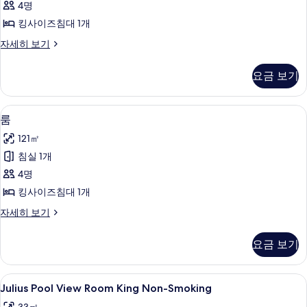
4명
두
킹사이즈침대 1개
보
룸
자세히 보기
기
자
세
요금 보기
히
보
기
필로우탑 침대, 객실 내 금고, 책상, 암막
룸
7
룸
사
121㎡
진
침실 1개
모
4명
두
킹사이즈침대 1개
보
룸
자세히 보기
기
자
세
요금 보기
히
보
기
Julius
필로우탑 침대, 객실 내 금고, 책상, 암막
4
Julius Pool View Room King Non-Smoking
Pool