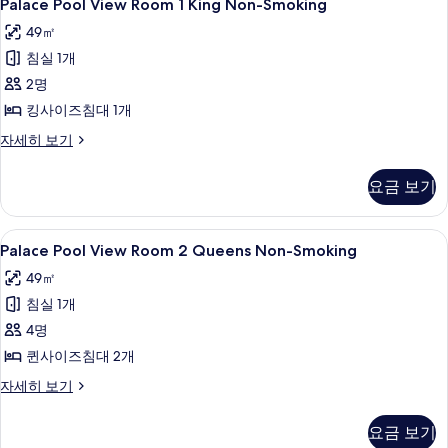
4
Tub
Palace Pool View Room 1 King Non-Smoking
보
Pool
자
49㎡
기
세
View
히
침실 1개
Room
보
1
2명
기
King
킹사이즈침대 1개
Non-
Palace
자세히 보기
Smoking
Pool
View
사
요금 보기
Room
진
1
모
King
Palace
필로우탑 침대, 객실 내 금고, 책상, 암막
4
Non-
Palace Pool View Room 2 Queens Non-Smoking
두
Pool
Smoking
49㎡
보
자
View
세
침실 1개
기
Room
히
2
4명
보
Queens
기
퀸사이즈침대 2개
Non-
Palace
자세히 보기
Smoking
Pool
View
사
요금 보기
Room