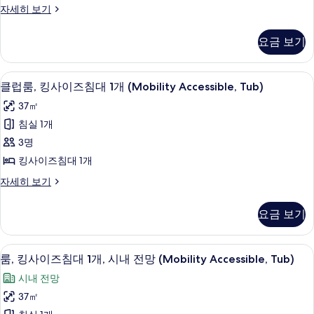
Shower)
디
자세히 보기
Accessible,
이
사
럭
Roll-
즈
스
진
in
요금 보기
룸,
Shower)
침
모
킹
자
대
두
사
세
1 개의 침실, 이탈리아 프레떼 시트, 고
클
18
이
클럽룸, 킹사이즈침대 1개 (Mobility Accessible, Tub)
1
히
보
럽
즈
보
개
37㎡
기
침
기
룸,
(Mobility
대
침실 1개
킹
1
Accessible,
3명
개
사
Tub)
(Mobility
킹사이즈침대 1개
이
사
Accessible,
클
자세히 보기
Tub)
즈
진
럽
자
침
룸,
모
세
요금 보기
킹
히
대
두
사
보
1
보
이
기
1 개의 침실, 이탈리아 프레떼 시트, 고
룸,
7
즈
개
룸, 킹사이즈침대 1개, 시내 전망 (Mobility Accessible, Tub)
기
킹
침
(Mobility
시내 전망
대
사
Accessible,
1
37㎡
이
개
Tub)