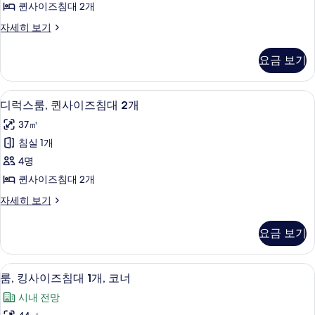
보
퀸사이즈침대 2개
보
즈
기
기
클
자세히 보기
침
럽
대
룸,
요금 보기
퀸
2
사
개
이
1 개의 침실, 이탈리아 프레떼 시트, 고
디
8
즈
사
디럭스룸, 퀸사이즈침대 2개
럭
침
진
37㎡
대
스
모
2
침실 1개
룸,
개
두
4명
자
퀸
보
세
퀸사이즈침대 2개
사
히
기
디
자세히 보기
보
이
럭
기
즈
스
요금 보기
룸,
침
퀸
대
사
룸, 킹사이즈침대 1개, 코너 | 1 개의 
룸,
10
이
룸, 킹사이즈침대 1개, 코너
2
킹
즈
개
시내 전망
침
사
대