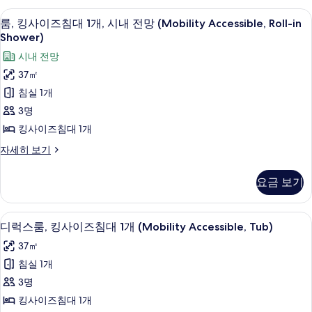
실
브
1 개의 침실, 이탈리아 프레떼 시트, 고
룸,
7
스
룸, 킹사이즈침대 1개, 시내 전망 (Mobility Accessible, Roll-in
1
킹
위
Shower)
개
트,
사
시내 전망
사
침
이
실
37㎡
진
1
즈
침실 1개
모
개
침
자
3명
두
세
대
킹사이즈침대 1개
보
히
1
보
기
룸,
자세히 보기
개,
기
킹
사
시
요금 보기
이
내
즈
전
침
1 개의 침실, 이탈리아 프레떼 시트, 고
디
8
대
디럭스룸, 킹사이즈침대 1개 (Mobility Accessible, Tub)
망
럭
1
37㎡
(Mobility
개,
스
시
Accessible,
침실 1개
룸,
내
Roll-
3명
전
킹
in
망
킹사이즈침대 1개
사
(Mobility