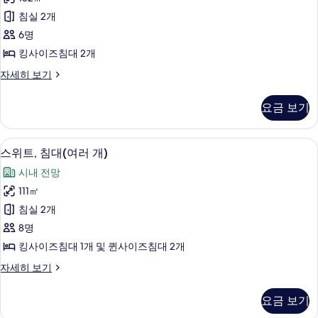
덴
세
보
침실 2개
히
셜
기
보
6명
스
기
킹사이즈침대 2개
위
프
자세히 보기
트,
레
침
지
요금 보기
덴
실
셜
2
스
디지털 채널 시청이 가능한 46인치 스마트
스
19
위
개,
스위트, 침대(여러 개)
위
트,
발
시내 전망
침
트,
코
실
111㎡
침
2
니
침실 2개
개,
대
사
발
8명
(여
코
진
킹사이즈침대 1개 및 퀸사이즈침대 2개
니
러
모
자
스
자세히 보기
개)
세
위
두
히
사
트,
보
요금 보기
보
침
진
기
대