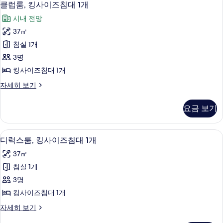
19
클럽룸, 킹사이즈침대 1개
용
럽
가
시내 전망
룸,
능
37㎡
킹
한
침실 1개
사
필
3명
터
이
킹사이즈침대 1개
즈
클
자세히 보기
침
럽
대
룸,
요금 보기
킹
1
사
개
이
1 개의 침실, 이탈리아 프레떼 시트, 고
디
10
즈
사
디럭스룸, 킹사이즈침대 1개
럭
침
진
37㎡
대
스
모
1
침실 1개
룸,
개
두
3명
자
킹
보
세
킹사이즈침대 1개
사
히
기
디
자세히 보기
보
이
럭
기