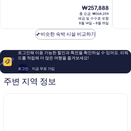
스
스
점
점
현
₩257,888
코
코
중
중
재
유
샌
9.4
9.0
총 요금: ₩368,259
요
니
프
점,
점,
세금 및 수수료 포함
금
언
8월 14일 ~ 8월 15일
란
최
매
₩257,888
스
시
고
우
퀘
비슷한 숙박 시설 비교하기
스
예
훌
어
코
요,
륭
다
이
해
운
용
요,
로그인해 이용 가능한 할인과 특전을 확인하실 수 있어요. 리워
타
후
이
드를 적립해 더 많은 여행을 즐겨보세요!
운
기
용
3,050
후
로그인
지금 무료 가입
개
기
1,564
주변 지역 정보
개