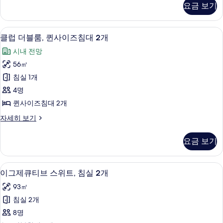
즈
개
요금 보기
Accessible,
룸,
(Mobility
침
Roll-
퀸
Accessible,
대
사
in
Roll-
클럽 더블룸, 퀸사이즈침대 2개 | 1 개의
클
18
이
클럽 더블룸, 퀸사이즈침대 2개
2
in
Shower)
럽
즈
Shower)
개
시내 전망
사
침
자
더
(Mobility
대
56㎡
진
세
블
2
Accessible,
히
침실 1개
모
개
룸,
보
Tub)
(Mobility
4명
두
기
퀸
사
Accessible,
퀸사이즈침대 2개
보
Tub)
사
진
자
기
클
자세히 보기
이
모
세
럽
히
즈
더
두
요금 보기
보
블
침
보
기
룸,
대
기
퀸
1 개의 침실, 이탈리아 프레떼 시트, 고
이
7
사
이그제큐티브 스위트, 침실 2개
2
그
이
개
93㎡
즈
제
사
침
침실 2개
큐
대
진
8명
2
티