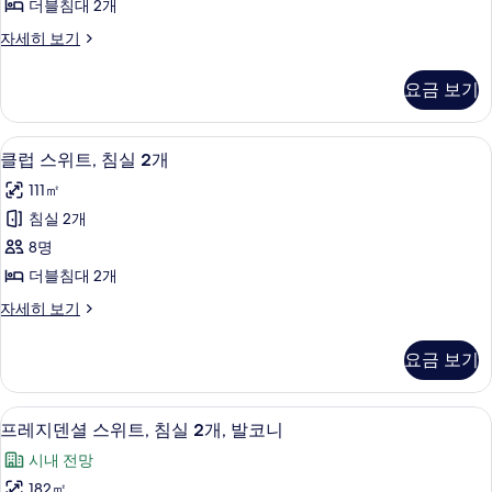
모
개
더블침대 2개
브
자
두
이
자세히 보기
세
스
그
보
히
위
제
보
기
요금 보기
큐
기
트,
티
침
브
디지털 채널 시청이 가능한 46인치 스마트
클
17
스
클럽 스위트, 침실 2개
실
럽
위
2
111㎡
트,
스
개
침
침실 2개
위
실
사
8명
2
트,
진
개
더블침대 2개
침
자
모
클
자세히 보기
세
실
럽
두
히
2
스
보
보
요금 보기
위
개
기
기
트,
사
침
디지털 채널 시청이 가능한 46인치 스마트
프
19
실
진
프레지덴셜 스위트, 침실 2개, 발코니
레
2
모
시내 전망
개
지
두
자
182㎡