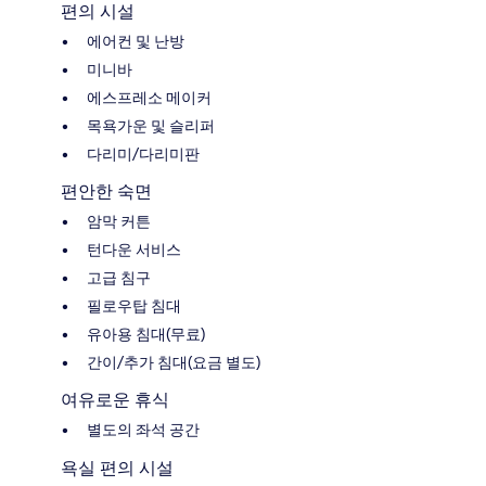
편의 시설
에어컨 및 난방
미니바
에스프레소 메이커
목욕가운 및 슬리퍼
다리미/다리미판
편안한 숙면
암막 커튼
턴다운 서비스
고급 침구
필로우탑 침대
유아용 침대(무료)
간이/추가 침대(요금 별도)
여유로운 휴식
별도의 좌석 공간
욕실 편의 시설