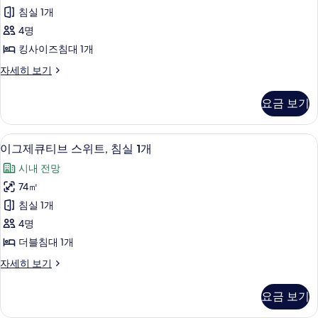
위
개
두
침실 1개
자
트,
보
세
4명
침
히
기
킹사이즈침대 1개
보
실
기
클
자세히 보기
1
럽
개
스
요금 보기
위
사
트,
진
침
디지털 채널 시청이 가능한 46인치 스마트
이
11
실
모
이그제큐티브 스위트, 침실 1개
그
1
두
시내 전망
개
제
보
자
74㎡
큐
세
기
침실 1개
히
티
보
4명
브
기
더블침대 1개
스
이
자세히 보기
위
그
트,
제
요금 보기
큐
침
티