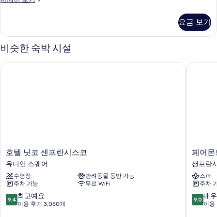
스
그
위
제
요금 보기
큐
트,
티
킹
브
비슷한 숙박 시설
스
사
위
호텔 닛코 샌프란시스코
페어몬트
이
트,
킹
즈
사
침
이
즈
대
침
1
대
개
1
개
사
자
호
페
호텔 닛코 샌프란시스코
페어몬
진
세
텔
어
유니언 스퀘어
샌프란시
히
모
닛
몬
보
수영장
반려동물 동반 가능
스파
코
트
두
기
주차 가능
무료 WiFi
주차 
샌
샌
보
프
프
10
10
최고예요
매우
9.4
9.0
기
란
란
점
점
이용 후기 3,050개
이용 
시
시
만
만