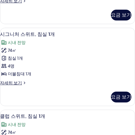
그
자세히 보기
세
이
랜
보
히
즈
드
보
기
요금 보기
룸,
기
침
킹
대
사
디지털 채널 시청이 가능한 46인치 스마트
시
19
이
시그니처 스위트, 침실 1개
1
그
즈
개
시내 전망
침
니
사
대
74㎡
처
1
진
침실 1개
개
스
모
자
4명
위
세
두
더블침대 1개
히
트,
보
보
시
자세히 보기
침
기
그
기
실
니
요금 보기
처
1
스
개
위
1 개의 침실, 이탈리아 프레떼 시트, 고
클
17
트,
사
클럽 스위트, 침실 1개
럽
침
진
시내 전망
실
스
모
1
74㎡