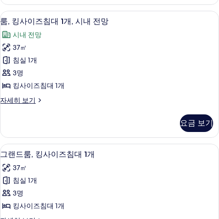
셜
1
스
1 개의 침실, 이탈리아 프레떼 시트, 고
룸,
9
위
개
룸, 킹사이즈침대 1개, 시내 전망
킹
트,
사
시내 전망
침
사
진
실
37㎡
이
1
모
침실 1개
개
즈
두
자
3명
침
세
보
킹사이즈침대 1개
히
대
기
보
룸,
자세히 보기
1
기
킹
개,
사
요금 보기
이
시
즈
내
침
1 개의 침실, 이탈리아 프레떼 시트, 고
그
8
대
전
그랜드룸, 킹사이즈침대 1개
랜
1
망
37㎡
개,
드
사
시
침실 1개
룸,
내
진
3명
전
킹
모
망
킹사이즈침대 1개
사
자
두