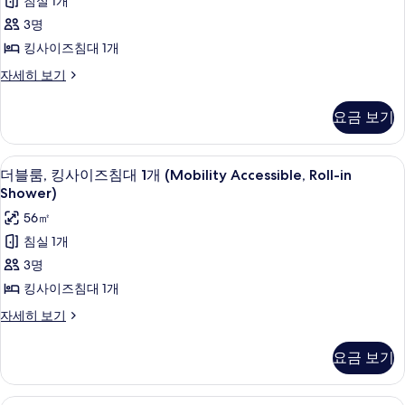
침실 1개
(Mobility
즈
사
Accessible,
3명
침
진
Tub)
킹사이즈침대 1개
자
대
모
세
룸,
자세히 보기
1
두
히
킹
개,
보
사
보
요금 보기
기
이
시
기
즈
내
침
1 개의 침실, 이탈리아 프레떼 시트, 고
더
8
대
전
더블룸, 킹사이즈침대 1개 (Mobility Accessible, Roll-in
블
1
Shower)
망
개,
룸,
56㎡
(Mobility
시
킹
내
Accessible,
침실 1개
전
사
Tub)
3명
망
이
사
(Mobility
킹사이즈침대 1개
Accessible,
즈
진
더
자세히 보기
Tub)
침
모
블
자
룸,
세
대
두
요금 보기
킹
히
1
보
사
보
개
이
기
기
1 개의 침실, 이탈리아 프레떼 시트, 고