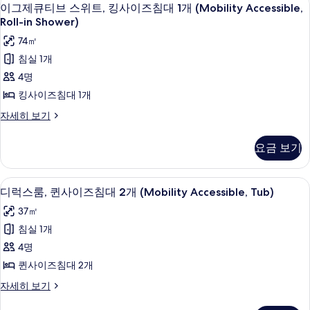
이
9
즈
이그제큐티브 스위트, 킹사이즈침대 1개 (Mobility Accessible,
(Mobility
그
침
Roll-in Shower)
Accessible,
대
제
74㎡
Roll-
1
큐
개
in
침실 1개
(Mobility
티
Shower)
4명
Accessible,
브
사
Roll-
킹사이즈침대 1개
in
스
진
이
자세히 보기
Shower)
위
모
그
자
제
세
트,
두
요금 보기
큐
히
킹
보
티
보
브
사
기
기
1 개의 침실, 이탈리아 프레떼 시트, 고
디
7
스
디럭스룸, 퀸사이즈침대 2개 (Mobility Accessible, Tub)
이
럭
위
37㎡
트,
즈
스
킹
침실 1개
침
룸,
사
4명
대
이
퀸
즈
퀸사이즈침대 2개
1
사
침
개
디
자세히 보기
대
이
럭
1
(Mobility
스