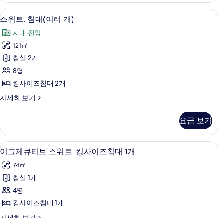
기
모
(여
1 개의 침실, 이탈리아 프레떼 시트, 고
스
17
러
스위트, 침대(여러 개)
두
위
개)
보
시내 전망
자
트,
세
기
121㎡
침
히
침실 2개
보
대
기
8명
(여
킹사이즈침대 2개
러
스
자세히 보기
개)
위
사
트,
요금 보기
침
진
대
모
(여
디지털 채널 시청이 가능한 46인치 스마트
이
9
러
이그제큐티브 스위트, 킹사이즈침대 1개
두
그
개)
보
74㎡
자
제
세
기
침실 1개
큐
히
4명
보
티
기
킹사이즈침대 1개
브
이
자세히 보기