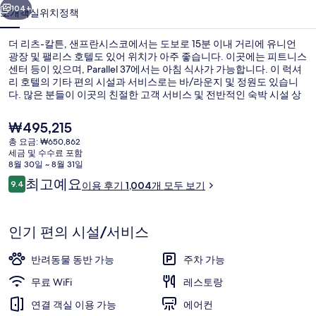
란
104+
소개
객실
위치
정책
시
더 리츠-칼튼, 샌프란시스코에서는 도보로 15분 이내 거리에 유니언
스
광장 및 팰리스 호텔도 있어 위치가 아주 좋습니다. 이곳에는 피트니스
센터 등이 있으며, Parallel 37에서는 아침 식사가 가능합니다. 이 럭셔
코
리 호텔의 기타 편의 시설과 서비스로는 바/라운지 및 정원도 있습니
의
다. 많은 분들이 이곳의 친절한 고객 서비스 및 전반적인 숙박 시설 상
태에 높은 평점을 주셨습니다. 이 숙박 시설에서는 조금만 걸으면
사
California St & Stockton St 역에 갈 수 있고 California St & Grant Ave
현
₩495,215
역도 걸어서 2분 거리에 있어 대중 교통편을 이용하기 편리해요.
재
진
총 요금: ₩650,862
가
세금 및 수수료 포함
외관
갤
격
8월 30일 ~ 8월 31일
은
이
최고예요
러
9.4
이용 후기 1,004개 모두 보기
₩495,215
10점 만점 중 9.4점.
용
리
후
기
인기 편의 시설/서비스
반려동물 동반 가능
주차 가능
무료 WiFi
레스토랑
연결 객실 이용 가능
에어컨