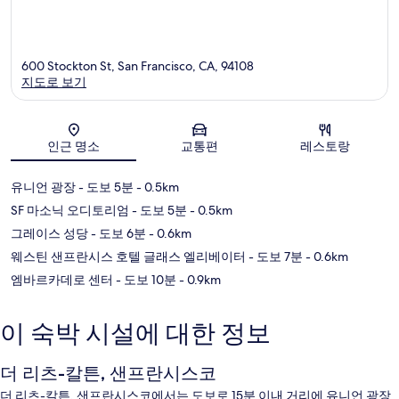
600 Stockton St, San Francisco, CA, 94108
지도로 보기
지도
인근 명소
교통편
레스토랑
유니언 광장
- 도보 5분
- 0.5km
SF 마소닉 오디토리엄
- 도보 5분
- 0.5km
그레이스 성당
- 도보 6분
- 0.6km
웨스틴 샌프란시스 호텔 글래스 엘리베이터
- 도보 7분
- 0.6km
엠바르카데로 센터
- 도보 10분
- 0.9km
이 숙박 시설에 대한 정보
더 리츠-칼튼, 샌프란시스코
더 리츠-칼튼, 샌프란시스코에서는 도보로 15분 이내 거리에 유니언 광장