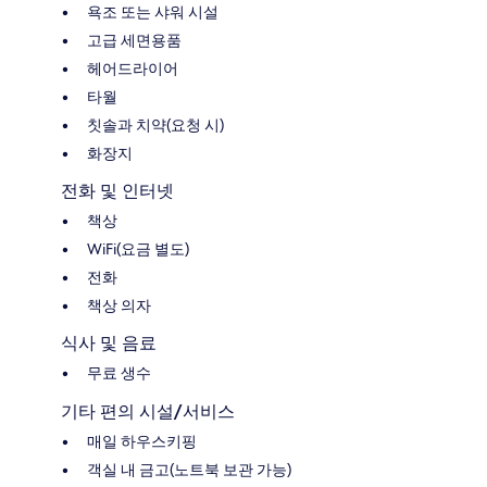
욕조 또는 샤워 시설
고급 세면용품
헤어드라이어
타월
칫솔과 치약(요청 시)
화장지
전화 및 인터넷
책상
WiFi(요금 별도)
전화
책상 의자
식사 및 음료
무료 생수
기타 편의 시설/서비스
매일 하우스키핑
객실 내 금고(노트북 보관 가능)