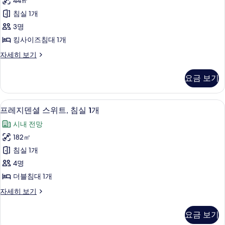
사
44㎡
이
2
진
침실 1개
개
즈
모
자
3명
침
세
두
킹사이즈침대 1개
히
대
보
보
룸,
자세히 보기
1
기
킹
기
개,
사
요금 보기
이
코
즈
너
침
디지털 채널 시청이 가능한 46인치 스마트
프
19
대
사
프레지덴셜 스위트, 침실 1개
레
1
진
시내 전망
개,
지
모
코
182㎡
덴
너
두
침실 1개
자
셜
보
세
4명
스
히
기
더블침대 1개
보
위
기
프
자세히 보기
트,
레
침
지
요금 보기
덴
실