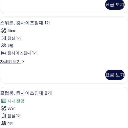
즈
스
요금 보기
룸,
침
킹
대
사
1 개의 침실, 이탈리아 프레떼 시트, 고
스
7
이
스위트, 킹사이즈침대 1개
1
위
즈
개
56㎡
침
트,
사
대
침실 1개
킹
1
진
3명
개
사
모
자
킹사이즈침대 1개
이
세
두
스
자세히 보기
히
즈
위
보
보
침
트,
기
기
요금 보기
킹
대
사
1
이
클럽룸, 퀸사이즈침대 2개 | 1 개의 침실
클
20
즈
개
클럽룸, 퀸사이즈침대 2개
럽
침
사
시내 전망
대
룸,
진
1
37㎡
퀸
개
모
침실 1개
자
사
두
세
4명
이
히