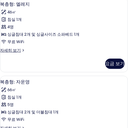
복층형: 엘레지 | 거실 | 케이블 채널 시청
복
10
자
복층형: 엘레지
기
층
세
46㎡
히
형:
보
침실 1개
엘
기
4명
레
싱글침대 2개 및 싱글사이즈 소파베드 1개
지
무료 WiFi
사
복
자세히 보기
진
층
모
형:
요금 보기
엘
두
레
보
지
복층형: 자운영 | 거실 공간 | 케이블 채널
복
10
자
복층형: 자운영
기
층
세
66㎡
히
형:
보
침실 1개
자
기
5명
운
싱글침대 2개 및 더블침대 1개
영
무료 WiFi
사
복