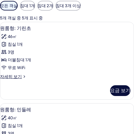
객
모든 객실
침대 1개
침대 2개
침대 3개 이상
실
에
5개 객실 중 5개 표시 중
사
원룸형: 기린초 | 무료 WiFi, 각각 다
원
10
원룸형: 기린초
용
룸
가
46㎡
형:
능
침실 1개
기
한
3명
린
필
더블침대 1개
터
초
무료 WiFi
사
원
자세히 보기
진
룸
모
형:
요금 보기
기
두
린
보
초
원룸형: 민들레 | 무료 WiFi, 각각 다
원
10
자
원룸형: 민들레
기
룸
세
40㎡
히
형:
보
침실 1개
민
기
3명