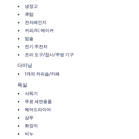
냉장고
쿡탑
전자레인지
커피/티 메이커
밥솥
전기 주전자
조리 도구/접시/주방 기구
다이닝
1개의 커피숍/카페
욕실
샤워기
무료 세면용품
헤어드라이어
샴푸
화장지
비누