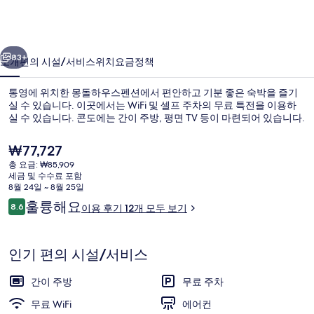
펜
션
이전
다음
의
83+
소개
편의 시설/서비스
위치
요금
정책
사
통영에 위치한 몽돌하우스펜션에서 편안하고 기분 좋은 숙박을 즐기
진
실 수 있습니다. 이곳에서는 WiFi 및 셀프 주차의 무료 특전을 이용하
실 수 있습니다. 콘도에는 간이 주방, 평면 TV 등이 마련되어 있습니다.
갤
러
현
₩77,727
재
리
총 요금: ₩85,909
가
세금 및 수수료 포함
격
8월 24일 ~ 8월 25일
은
이
훌륭해요
8.6
이용 후기 12개 모두 보기
외관
₩77,727
10점 만점 중 8.6점.
용
후
기
인기 편의 시설/서비스
간이 주방
무료 주차
무료 WiFi
에어컨