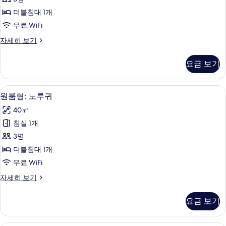
들
더블침대 1개
레
무료 WiFi
사
원
자세히 보기
진
룸
모
형:
요금 보기
민
두
들
보
레
원룸형: 노루귀 | 무료 WiFi, 각각 다
원
10
자
원룸형: 노루귀
기
룸
세
40㎡
히
형:
보
침실 1개
노
기
3명
루
더블침대 1개
귀
무료 WiFi
사
원
자세히 보기
진
룸
모
형:
요금 보기
노
두
루
보
귀