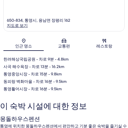
650-834, 통영시, 용남면 장평리 162
지도로 보기
지도
인근 명소
교통편
레스토랑
한려해상국립공원
- 차로 9분
- 4.8km
사곡 해수욕장
- 차로 13분
- 16.2km
통영중앙시장
- 차로 15분
- 9.8km
동피랑 벽화마을
- 차로 16분
- 9.5km
통영활어시장
- 차로 16분
- 9.5km
이 숙박 시설에 대한 정보
몽돌하우스펜션
통영에 위치한 몽돌하우스펜션에서 편안하고 기분 좋은 숙박을 즐기실 수