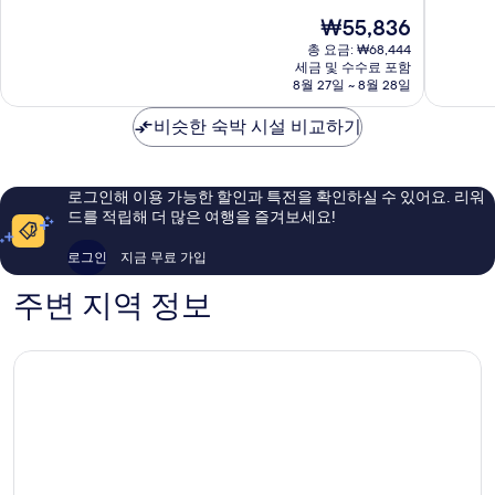
만
텔
조
점
현
₩55,836
점
통
트
중
재
중
영
총 요금: ₩68,444
통
9.2
요
세금 및 수수료 포함
8.6
시
영
점,
금
8월 27일 ~ 8월 28일
점,
통
매
₩55,836
훌
영
우
비슷한 숙박 시설 비교하기
륭
시
훌
해
륭
요,
해
이
요,
로그인해 이용 가능한 할인과 특전을 확인하실 수 있어요. 리워
용
이
드를 적립해 더 많은 여행을 즐겨보세요!
후
용
기
후
로그인
지금 무료 가입
703
기
개
1,004
주변 지역 정보
개