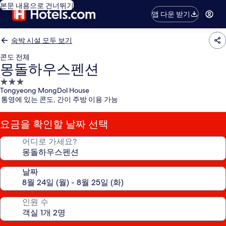
본문 내용으로 건너뛰기
앱 다운 받기
숙박 시설 모두 보기
콘도 전체
몽돌하우스펜션
3.0
Tongyeong MongDol House
성
통영에 있는 콘도, 간이 주방 이용 가능
급
숙
요금을 확인할 날짜 선택
박
시
어디로 가세요?
설
날짜
인원 수