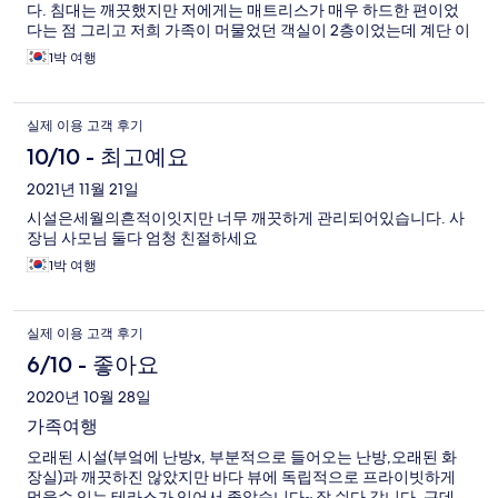
다. 침대는 깨끗했지만 저에게는 매트리스가 매우 하드한 편이었
다는 점 그리고 저희 가족이 머물었던 객실이 2층이었는데 계단 이
용하기가 불편했던 것을 빼고는 매우 훌륭한 숙소였다고 생각합니
1박 여행
다. 통영 대교가 훤하게 보여서 위치나 전망도 참 좋았고 카페를 함
께 운영하고 계신데 이른 아침 갓 내려주신 커피도 아주 좋았습니
다.
실제 이용 고객 후기
10/10 - 최고예요
2021년 11월 21일
시설은세월의흔적이잇지만 너무 깨끗하게 관리되어있습니다. 사
장님 사모님 둘다 엄청 친절하세요
1박 여행
실제 이용 고객 후기
6/10 - 좋아요
2020년 10월 28일
가족여행
오래된 시설(부엌에 난방x, 부분적으로 들어오는 난방,오래된 화
장실)과 깨끗하진 않았지만 바다 뷰에 독립적으로 프라이빗하게
먹을수 있는 테라스가 있어서 좋았습니다~ 잘 쉬다 갑니다. 근데