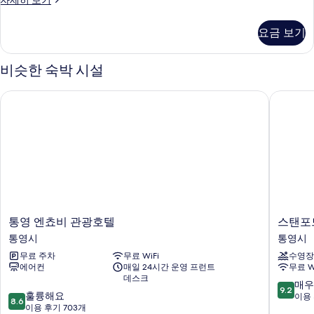
자세히 보기
진
층
모
형:
요금 보기
자
두
운
보
영
비슷한 숙박 시설
자
기
세
통영 엔쵸비 관광호텔
스탠포드
히
보
기
통
스
통영 엔쵸비 관광호텔
스탠포
영
탠
통영시
통영시
엔
포
무료 주차
무료 WiFi
수영장
쵸
드
에어컨
매일 24시간 운영 프런트
무료 W
비
호
데스크
관
텔
10
매우
9.2
10
광
훌륭해요
앤
점
이용 
8.6
점
호
이용 후기 703개
리
만