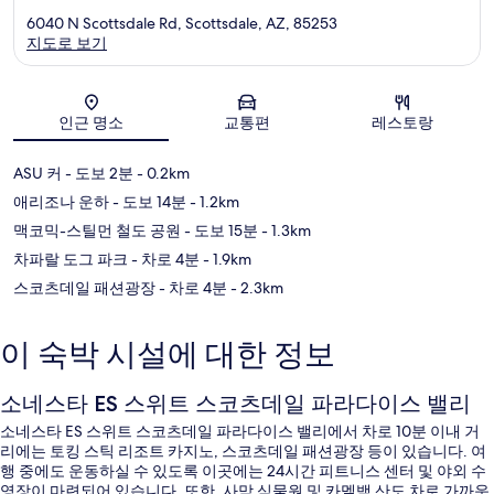
6040 N Scottsdale Rd, Scottsdale, AZ, 85253
지도로 보기
지도
인근 명소
교통편
레스토랑
ASU 커
- 도보 2분
- 0.2km
애리조나 운하
- 도보 14분
- 1.2km
맥코믹-스틸먼 철도 공원
- 도보 15분
- 1.3km
차파랄 도그 파크
- 차로 4분
- 1.9km
스코츠데일 패션광장
- 차로 4분
- 2.3km
이 숙박 시설에 대한 정보
소네스타 ES 스위트 스코츠데일 파라다이스 밸리
소네스타 ES 스위트 스코츠데일 파라다이스 밸리에서 차로 10분 이내 거
리에는 토킹 스틱 리조트 카지노, 스코츠데일 패션광장 등이 있습니다. 여
행 중에도 운동하실 수 있도록 이곳에는 24시간 피트니스 센터 및 야외 수
영장이 마련되어 있습니다. 또한, 사막 식물원 및 카멜백 산도 차로 가까운