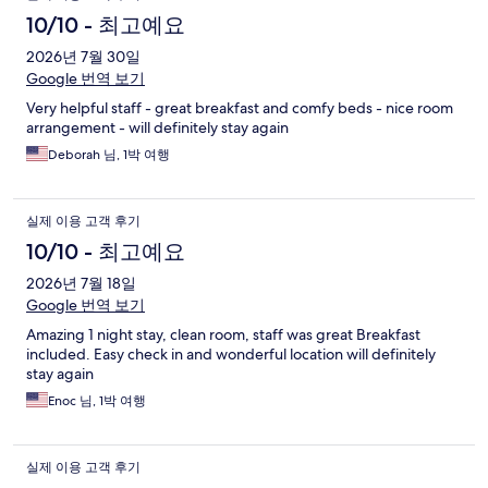
용
10/10 - 최고예요
후
2026년 7월 30일
Google 번역 보기
기
Very helpful staff - great breakfast and comfy beds - nice room
arrangement - will definitely stay again
Deborah 님, 1박 여행
실제 이용 고객 후기
10/10 - 최고예요
2026년 7월 18일
Google 번역 보기
Amazing 1 night stay, clean room, staff was great Breakfast
included. Easy check in and wonderful location will definitely
stay again
Enoc 님, 1박 여행
실제 이용 고객 후기