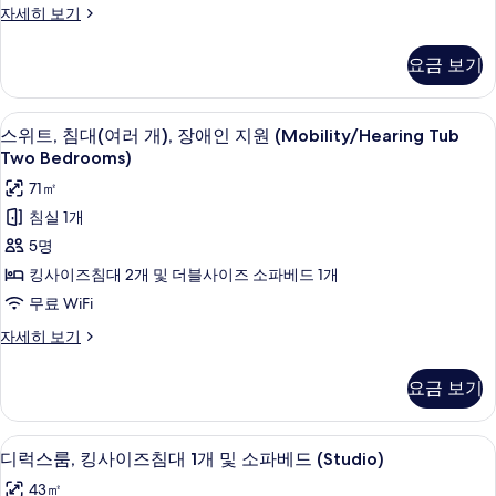
1
인
룸,
자세히 보기
(Mobility/Hearing
개
지
퀸
Tub)
원
사
및
요금 보기
(Mobility/Hearing
사
이
소
Tub)
즈
진
자
파
침
책상, 노트북 작업 공간, 암막 커튼, 다
스
모
세
5
대
스위트, 침대(여러 개), 장애인 지원 (Mobility/Hearing Tub
베
히
위
1
두
Two Bedrooms)
보
드,
개
트,
보
기
71㎡
및
장
침
소
기
침실 1개
애
파
대
5명
베
인
(여
드,
킹사이즈침대 2개 및 더블사이즈 소파베드 1개
지
장
러
무료 WiFi
애
원
개),
인
스
자세히 보기
(Mobility/Hearing
지
장
위
Roll
원
트,
애
요금 보기
(Mobility/Hearing
in
침
인
Roll
대
Shower)
in
(여
지
사
책상, 노트북 작업 공간, 암막 커튼, 다
디
Shower)
5
러
디럭스룸, 킹사이즈침대 1개 및 소파베드 (Studio)
원
자
진
럭
개),
43㎡
세
장