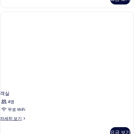
세
히
보
기
객실
4명
무료 WiFi
객
자세히 보기
실
자
요금 보기