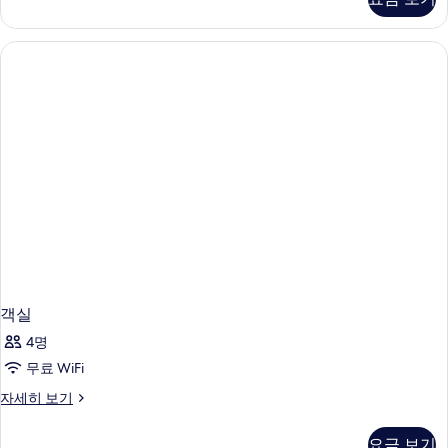
자
어
(여
모
세
스
러
히
위
두
보
트,
개)
보
기
침
(Two
대
기
Bedroom)
(여
러
사
개)
진
(Two
Bedroom)
모
자
두
세
히
보
보
기
기
객실
4명
무료 WiFi
객
자세히 보기
실
자
요금 보기