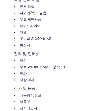
전용 욕실
샤워기/욕조 결합
무료 세면용품
헤어드라이어
타월
칫솔과 치약(요청 시)
화장지
전화 및 인터넷
책상
무료 WiFi(50Mbps 이상 속도)
전화
책상 의자
식사 및 음료
대용량 냉장고
냉동고
전자레인지