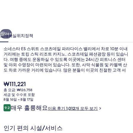
ES
스
위
이전
다음
트
26+
소개
객실
위치
정책
스
소네스타 ES 스위트 스코츠데일 파라다이스 밸리에서 차로 10분 이내
코
거리에는 토킹 스틱 리조트 카지노, 스코츠데일 패션광장 등이 있습니
츠
다. 여행 중에도 운동하실 수 있도록 이곳에는 24시간 피트니스 센터
및 야외 수영장이 마련되어 있습니다. 또한, 사막 식물원 및 카멜백 산
데
도 차로 가까운 거리에 있습니다. 많은 분들이 이곳의 친절한 고객 서
비스 및 전반적인 가성비에 굉장히 만족했습니다.
일
현
₩111,221
파
재
총 요금: ₩126,758
가
세금 및 수수료 포함
라
책상, 노트북 작업 공간, 암막 커튼, 다
격
8월 16일 ~ 8월 17일
은
이
다
매우 훌륭해요
9.2
이용 후기 1,012개 모두 보기
₩111,221
10점 만점 중 9.2점.
용
이
후
기
스
인기 편의 시설/서비스