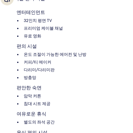
엔터테인먼트
32인치 평면 TV
프리미엄 케이블 채널
유료 영화
편의 시설
온도 조절이 가능한 에어컨 및 난방
커피/티 메이커
다리미/다리미판
방충망
편안한 숙면
암막 커튼
침대 시트 제공
여유로운 휴식
별도의 좌석 공간
욕실 편의 시설