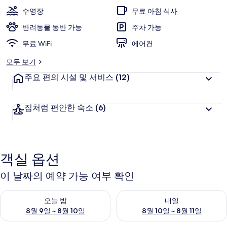
밸
수영장
무료 아침 식사
리
반려동물 동반 가능
주차 가능
의
무료 WiFi
에어컨
사
모두 보기
진
주요 편의 시설 및 서비스
(12)
갤
러
집처럼 편안한 숙소
(6)
리
객실 옵션
이 날짜의 예약 가능 여부 확인
오늘 밤 예약 가능 여부 확인, 8월 9일 ~ 8월 10일
내일 예약 가능 여부 확인, 8월 10
오늘 밤
내일
8월 9일 ~ 8월 10일
8월 10일 ~ 8월 11일