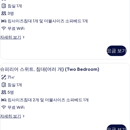
(Mobility/Hearing
모
스
히
애
침실 1개
Tub
두
보
룸,
인
Two
3명
기
지
보
킹
Bedrooms)
원
킹사이즈침대 1개 및 더블사이즈 소파베드 1개
기
사
(Mobility/Hearing
사
무료 WiFi
Tub
이
진
Two
디
자세히 보기
즈
Bedrooms)
모
럭
자
침
스
두
요금 보기
세
룸,
대
보
히
킹
1
보
사
기
책상, 노트북 작업 공간, 암막 커튼, 다
슈
기
5
이
개
슈피리어 스위트, 침대(여러 개) (Two Bedroom)
피
즈
및
71㎡
침
리
소
대
침실 1개
어
1
파
5명
개
스
베
및
킹사이즈침대 2개 및 더블사이즈 소파베드 1개
위
소
드
무료 WiFi
파
트,
(Studio)
베
슈
자세히 보기
침
드
사
피
(Studio)
대
리
진
요금 보기