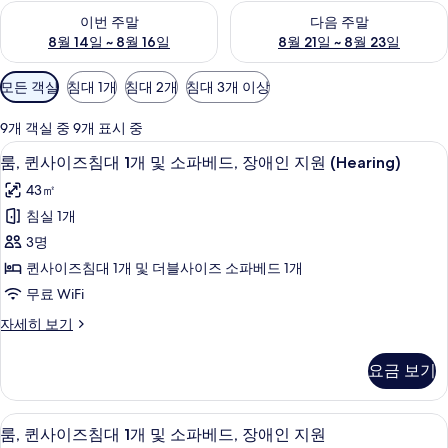
이번 주말 예약 가능 여부 확인, 8월 14일 ~ 8월 16일
다음 주말 예약 가능 여부 확인, 8
이번 주말
다음 주말
8월 14일 ~ 8월 16일
8월 21일 ~ 8월 23일
객
모든 객실
침대 1개
침대 2개
침대 3개 이상
실
에
9개 객실 중 9개 표시 중
사
책상, 노트북 작업 공간, 암막 커튼, 다
룸,
5
룸, 퀸사이즈침대 1개 및 소파베드, 장애인 지원 (Hearing)
용
퀸
가
43㎡
사
능
침실 1개
이
한
3명
즈
필
퀸사이즈침대 1개 및 더블사이즈 소파베드 1개
터
침
무료 WiFi
대
룸,
자세히 보기
1
퀸
개
사
요금 보기
이
및
즈
소
침
책상, 노트북 작업 공간, 암막 커튼, 다
룸,
5
대
파
룸, 퀸사이즈침대 1개 및 소파베드, 장애인 지원