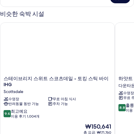
히
보
비슷한 숙박 시설
기
스테이브리지 스위트 스코츠데일 - 토킹 스틱 바이 IHG
하얏트 
스
하
스테이브리지 스위트 스코츠데일 - 토킹 스틱 바이
하얏트
테
얏
IHG
다운타운
이
트
Scottsdale
수영장
브
하
무료 
리
수영장
무료 아침 식사
우
반려동물 동반 가능
주차 가능
지
스
10
훌륭
8.8
스
스
점
이용 
10
최고예요
9.4
위
코
만
점
이용 후기 1,004개
트
츠
점
만
현
₩150,641
스
데
중
점
재
코
일/
8.8
중
총 요금: ₩171,760