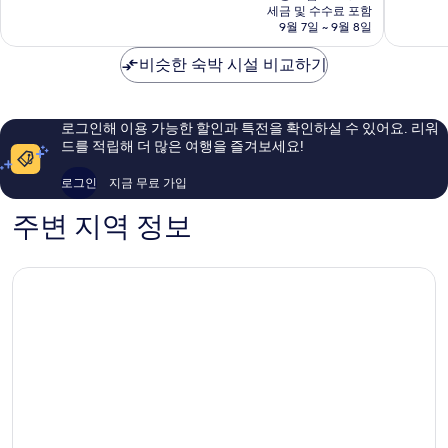
요
츠
올
점,
세금 및 수수료 포함
9.4
금
데
9월 7일 ~ 9월 8일
드
훌
점,
₩150,641
일
타
륭
최
-
비슷한 숙박 시설 비교하기
운
해
고
토
다
요,
예
킹
운
이
요,
스
타
용
이
로그인해 이용 가능한 할인과 특전을 확인하실 수 있어요. 리워
틱
운
후
용
드를 적립해 더 많은 여행을 즐겨보세요!
바
스
기
후
이
코
1,268
기
로그인
지금 무료 가입
IHG
츠
개
1,004
Scottsdale
데
개
주변 지역 정보
일