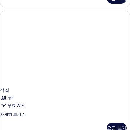
세
히
보
기
객실
4명
무료 WiFi
객
자세히 보기
실
자
요금 보기
세