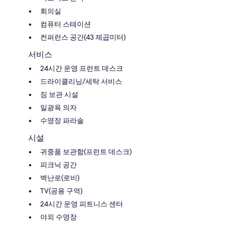
회의실
컴퓨터 스테이션
컨퍼런스 공간(43 제곱미터)
서비스
24시간 운영 프런트 데스크
드라이클리닝/세탁 서비스
짐 보관 시설
일광욕 의자
수영장 파라솔
시설
귀중품 보관함(프런트 데스크)
피크닉 공간
벽난로(로비)
TV(공용 구역)
24시간 운영 피트니스 센터
야외 수영장