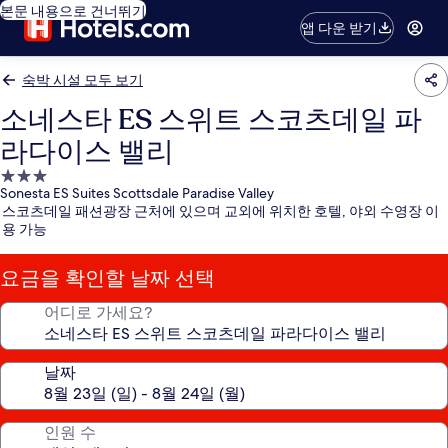
본문 내용으로 건너뛰기
앱 다운 받기
숙박 시설 모두 보기
소네스타 ES 스위트 스코츠데일 파
라다이스 밸리
3.0
Sonesta ES Suites Scottsdale Paradise Valley
성
스코츠데일 패션광장 근처에 있으며 교외에 위치한 호텔, 야외 수영장 이
급
용 가능
숙
박
요금을 확인할 날짜 선택
시
설
어디로 가세요?
날짜
인원 수