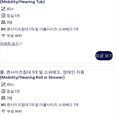
퀸
1
(Mobility/Hearing Tub)
베
개
사
43㎡
드,
및
이
소
침실 1개
장
파
즈
3명
애
베
침
드,
퀸사이즈침대 1개 및 더블사이즈 소파베드 1개
인
장
대
무료 WiFi
지
애
1
인
원
룸,
자세히 보기
개
지
퀸
(Hearing)
원
사
및
요금 보기
사
(Hearing)
이
소
자
즈
진
세
파
침
책상, 노트북 작업 공간, 암막 커튼, 다
룸,
모
히
5
대
룸, 퀸사이즈침대 1개 및 소파베드, 장애인 지원
베
보
퀸
1
두
(Mobility/Hearing Roll in Shower)
기
드,
개
사
보
43㎡
및
장
이
기
소
침실 1개
애
파
즈
3명
베
인
침
드,
퀸사이즈침대 1개 및 더블사이즈 소파베드 1개
지
장
대
무료 WiFi
애
원