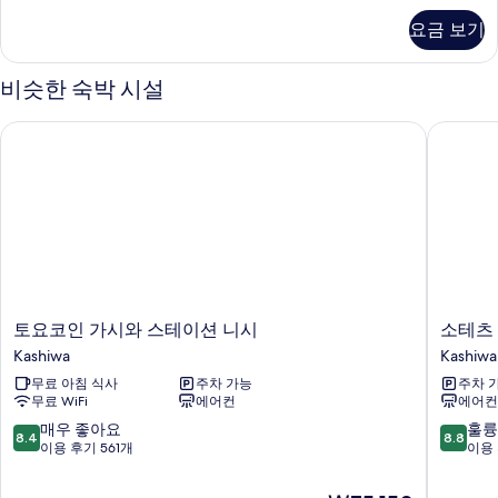
사
트
요금 보기
트
진
윈
모
룸,
비슷한 숙박 시설
금
두
연
토요코인 가시와 스테이션 니시
소테츠 프
보
자
세
기
히
보
기
토
소
토요코인 가시와 스테이션 니시
소테츠 
요
테
Kashiwa
Kashiwa
코
츠
무료 아침 식사
주차 가능
주차 
인
프
무료 WiFi
에어컨
에어컨
가
레
시
사
10
10
매우 좋아요
훌륭
8.4
8.8
와
인
점
점
이용 후기 561개
이용 
스
치
만
만
테
바
점
점