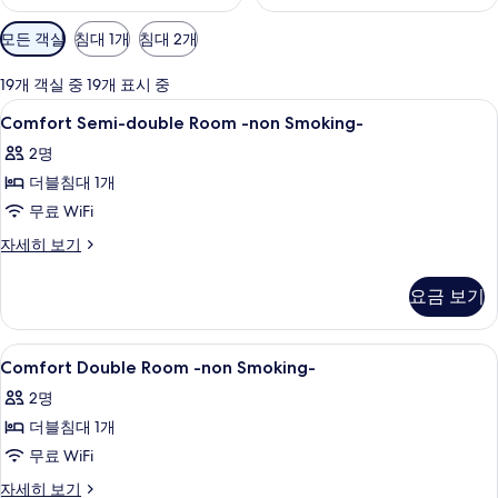
객
모든 객실
침대 1개
침대 2개
실
에
19개 객실 중 19개 표시 중
사
Comfort
책상, 무료 WiFi, 침대 시트
1
Comfort Semi-double Room -non Smoking-
용
Semi-
가
2명
double
능
더블침대 1개
Room
한
-
무료 WiFi
필
non
Comfort
자세히 보기
터
Smoking-
Semi-
double
사
요금 보기
Room
진
-
non
모
Comfort
책상, 무료 WiFi, 침대 시트
1
Smoking-
Comfort Double Room -non Smoking-
두
Double
자
2명
보
세
Room
히
더블침대 1개
-
기
보
non
무료 WiFi
기
Smoking-
Comfort
자세히 보기