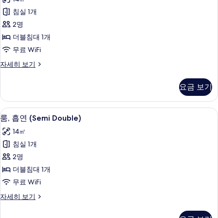
두
연
연
자
보
침실 1개
(Semi
세
기
2명
히
Double)
보
더블침대 1개
사
기
무료 WiFi
진
룸,
자세히 보기
모
금
두
연
요금 보기
(Semi
보
Double)
기
자
책상, 무료 WiFi, 침대 시트
룸,
3
세
룸, 흡연 (Semi Double)
흡
히
14㎡
보
연
기
침실 1개
(Semi
2명
Double)
더블침대 1개
사
무료 WiFi
진
룸,
자세히 보기
모
흡
두
연