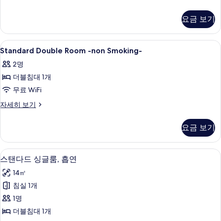
사
Double
Room
진
요금 보기
-
모
non
Smoking-
두
Standard
책상, 무료 WiFi, 침대 시트
1
자
Standard Double Room -non Smoking-
보
Double
세
2명
히
Room
기
보
더블침대 1개
-
기
non
무료 WiFi
Smoking-
Standard
자세히 보기
사
Double
Room
진
요금 보기
-
모
non
Smoking-
두
책상, 무료 WiFi, 침대 시트
스
3
자
스탠다드 싱글룸, 흡연
보
탠
세
14㎡
히
기
다
보
침실 1개
드
기
1명
싱
더블침대 1개
글