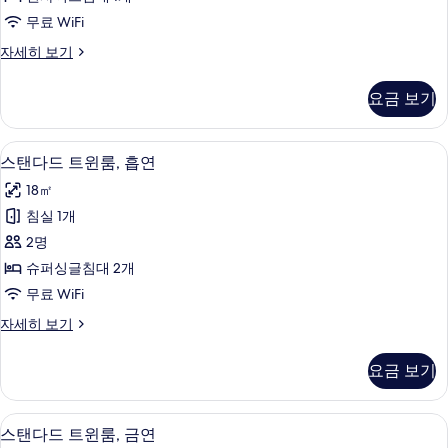
블
기
무료 WiFi
룸,
스
자세히 보기
금
탠
연
다
요금 보기
드
사
더
진
블
책상, 무료 WiFi, 침대 시트
스
4
룸,
스탠다드 트윈룸, 흡연
모
탠
금
두
18㎡
연
다
자
보
침실 1개
드
세
기
2명
히
트
보
슈퍼싱글침대 2개
윈
기
무료 WiFi
룸,
스
자세히 보기
흡
탠
연
다
요금 보기
드
사
트
진
윈
책상, 무료 WiFi, 침대 시트
스
4
룸,
스탠다드 트윈룸, 금연
모