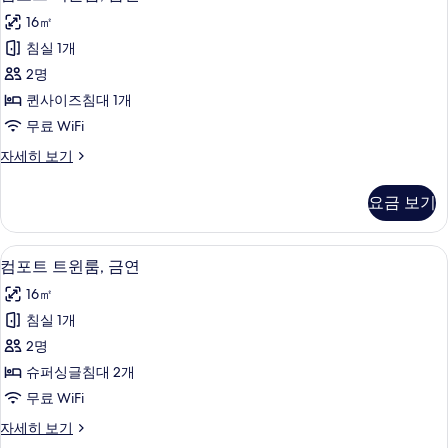
포
Double)
보
16㎡
자
트
기
세
침실 1개
더
히
2명
보
블
기
퀸사이즈침대 1개
룸,
무료 WiFi
금
컴
자세히 보기
연
포
사
트
요금 보기
더
진
블
모
룸,
컴포트 트윈룸, 금연 | 책상, 무료 WiFi,
컴
1
금
컴포트 트윈룸, 금연
두
포
연
보
16㎡
자
트
세
기
침실 1개
트
히
2명
보
윈
기
슈퍼싱글침대 2개
룸,
무료 WiFi
금
컴
자세히 보기
연
포