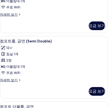
기
더블침대 1개
룸,
무료 WiFi
금
컴
자세히 보기
연
포
사
트
요금 보기
싱
진
글
모
룸,
컴포트룸, 금연 (Semi Double) | 책상, 
컴
1
금
컴포트룸, 금연 (Semi Double)
두
포
연
보
12㎡
자
트
세
기
침실 1개
룸,
히
2명
보
금
기
더블침대 1개
연
무료 WiFi
(Semi
컴
자세히 보기
Double)
포
사
트
요금 보기
룸,
진
금
모
연
컴포트 더블룸, 금연 | 책상, 무료 WiFi,
컴
두
1
(Semi
컴포트 더블룸, 금연