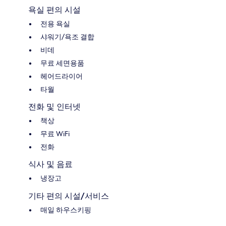
욕실 편의 시설
전용 욕실
샤워기/욕조 결합
비데
무료 세면용품
헤어드라이어
타월
전화 및 인터넷
책상
무료 WiFi
전화
식사 및 음료
냉장고
기타 편의 시설/서비스
매일 하우스키핑