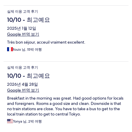
실제 이용 고객 후기
10/10 - 최고예요
2025년 1월 12일
Google 번역 보기
Très bon séjour, acceuil vraiment excellent.
fouix 님, 15박 여행
실제 이용 고객 후기
10/10 - 최고예요
2026년 4월 28일
Google 번역 보기
Breakfast in the morning was great. Had good options for locals
and foreigners. Rooms a good size and clean. Downside is that
no train stations are close. You have to take a bus to get to the
local train station to get to central Tokyo.
Tonya 님, 2박 여행