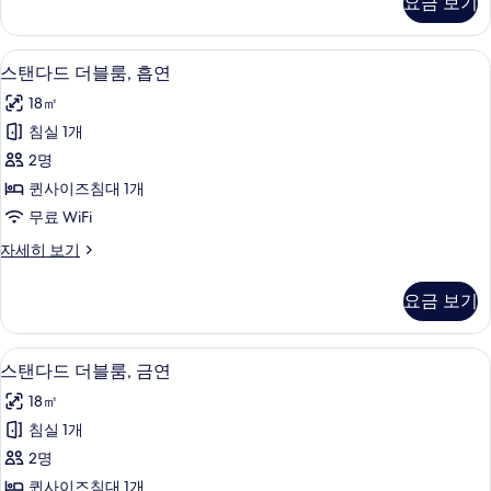
요금 보기
(Semi
보
Double)
기
자
책상, 무료 WiFi, 침대 시트
스
3
세
스탠다드 더블룸, 흡연
탠
히
18㎡
보
다
기
침실 1개
드
2명
더
퀸사이즈침대 1개
블
무료 WiFi
룸,
스
자세히 보기
흡
탠
연
다
요금 보기
드
사
더
진
블
책상, 무료 WiFi, 침대 시트
스
3
룸,
스탠다드 더블룸, 금연
모
탠
흡
두
18㎡
연
다
자
보
침실 1개
드
세
기
2명
히
더
보
퀸사이즈침대 1개