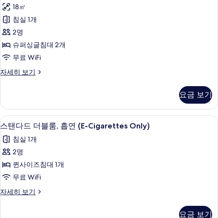
탠
흡
두
18㎡
연
다
자
보
침실 1개
드
세
기
2명
히
트
보
슈퍼싱글침대 2개
윈
기
무료 WiFi
룸,
스
자세히 보기
금
탠
연
다
요금 보기
드
사
트
진
윈
스탠다드 더블룸, 흡연 (E-Cigarettes On
스
1
룸,
스탠다드 더블룸, 흡연 (E-Cigarettes Only)
모
탠
금
두
침실 1개
연
다
자
보
2명
드
세
기
퀸사이즈침대 1개
히
더
보
무료 WiFi
블
기
스
자세히 보기
룸,
탠
흡
다
요금 보기
드