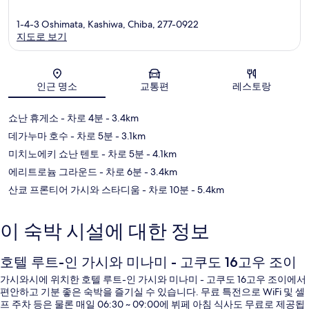
1-4-3 Oshimata, Kashiwa, Chiba, 277-0922
지도로 보기
지도
인근 명소
교통편
레스토랑
쇼난 휴게소
- 차로 4분
- 3.4km
데가누마 호수
- 차로 5분
- 3.1km
미치노에키 쇼난 텐토
- 차로 5분
- 4.1km
에리트로늄 그라운드
- 차로 6분
- 3.4km
산쿄 프론티어 가시와 스타디움
- 차로 10분
- 5.4km
이 숙박 시설에 대한 정보
호텔 루트-인 가시와 미나미 - 고쿠도 16고우 조이
가시와시에 위치한 호텔 루트-인 가시와 미나미 - 고쿠도 16고우 조이에서
편안하고 기분 좋은 숙박을 즐기실 수 있습니다. 무료 특전으로 WiFi 및 셀
프 주차 등은 물론 매일 06:30 ~ 09:00에 뷔페 아침 식사도 무료로 제공됩