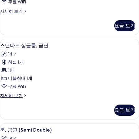
무료 WiFi
룸,
스
자세히 보기
흡
탠
연
다
요금 보기
드
사
싱
진
글
책상, 무료 WiFi, 침대 시트
스
3
룸,
스탠다드 싱글룸, 금연
모
탠
흡
두
14㎡
연
다
자
보
침실 1개
드
세
기
1명
히
싱
보
더블침대 1개
글
기
무료 WiFi
룸,
스
자세히 보기
금
탠
연
다
요금 보기
드
사
싱
진
글
책상, 무료 WiFi, 침대 시트
룸,
3
룸,
룸, 금연 (Semi Double)
모
금
금
14㎡