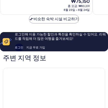
현
₩75,150
이
가
중
중
재
션
총 요금: ₩83,231
시
8.4
8.8
요
8월 23일 ~ 8월 24일
니
와
점,
점,
금
시
Kashiwa
매
훌
₩75,150
비슷한 숙박 시설 비교하기
Kashiwa
우
륭
좋
해
아
요,
요,
이
로그인해 이용 가능한 할인과 특전을 확인하실 수 있어요. 리워
이
용
드를 적립해 더 많은 여행을 즐겨보세요!
용
후
후
기
로그인
지금 무료 가입
기
568
561
개
주변 지역 정보
개