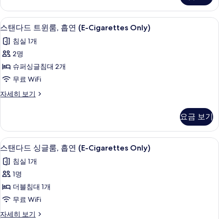
연
더
(E-
블
책상, 무료 WiFi, 침대 시트
스
1
룸,
Cigarettes
스탠다드 트윈룸, 흡연 (E-Cigarettes Only)
탠
흡
Only)
침실 1개
연
다
사
(E-
2명
드
Cigarettes
진
슈퍼싱글침대 2개
Only)
트
모
자
무료 WiFi
윈
두
세
스
자세히 보기
히
룸,
보
탠
보
흡
다
기
기
요금 보기
드
연
트
(E-
윈
책상, 무료 WiFi, 침대 시트
스
1
룸,
Cigarettes
스탠다드 싱글룸, 흡연 (E-Cigarettes Only)
탠
흡
Only)
침실 1개
연
다
사
(E-
1명
드
Cigarettes
진
더블침대 1개
Only)
싱
모
자
무료 WiFi
글
두
세
스
자세히 보기
히