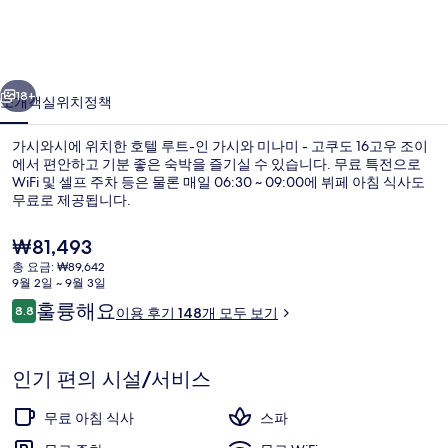
가
시
이전
다음
와
18+
소개
객실
위치
정책
미
가시와시에 위치한 호텔 루트-인 가시와 미나미 - 고쿠도 16고우 조이
나
에서 편안하고 기분 좋은 숙박을 즐기실 수 있습니다. 무료 특전으로
WiFi 및 셀프 주차 등은 물론 매일 06:30 ~ 09:00에 뷔페 아침 식사도
미
무료로 제공됩니다.
-
현
₩81,493
고
재
총 요금: ₩89,642
쿠
가
9월 2일 ~ 9월 3일
격
이
훌륭해요
도
8.8
공중 목욕탕
이용 후기 148개 모두 보기
은
10점 만점 중 8.8점.
용
₩81,493
16
후
기
고
인기 편의 시설/서비스
우
무료 아침 식사
스파
조