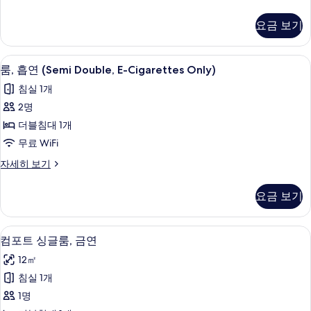
룸,
보
탠
보
흡
다
기
기
요금 보기
드
연
싱
(E-
글
룸, 흡연 (Semi Double, E-Cigarettes 
룸,
1
룸,
Cigarettes
룸, 흡연 (Semi Double, E-Cigarettes Only)
흡
흡
Only)
침실 1개
연
연
사
(E-
2명
(Semi
Cigarettes
진
더블침대 1개
Only)
Double,
모
자
무료 WiFi
E-
두
세
Cigarettes
룸,
자세히 보기
히
보
흡
Only)
보
연
기
기
사
요금 보기
(Semi
진
Double,
E-
모
책상, 무료 WiFi, 침대 시트
컴
1
Cigarettes
컴포트 싱글룸, 금연
두
포
Only)
12㎡
자
보
트
세
침실 1개
기
싱
히
1명
보
글