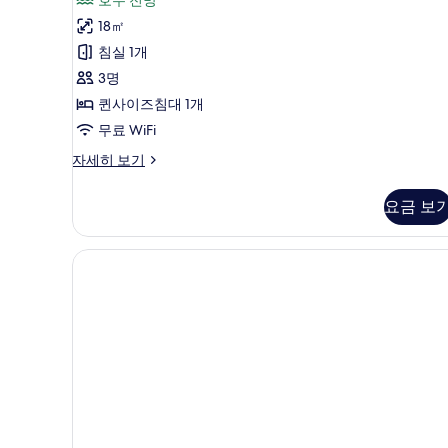
드
보
후
기
더
18㎡
기
블
침실 1개
3
룸,
3명
개)
호
퀸사이즈침대 1개
수
무료 WiFi
전
스
자세히 보기
탠
망
다
요금 보
사
드
더
진
블
모
룸,
호
두
수
보
전
기
망
자
세
히
보
기