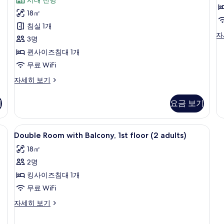
드
히
기
o
후
보
더
18㎡
2
기
기
블
침실 1개
A
3
De
자
룸,
3명
C
개)
Ap
발
퀸사이즈침대 1개
(3
Ad
코
무료 WiFi
or
니
스
2
자세히 보기
탠
Ad
사
다
Ch
기
요금 보기
진
드
자
더
세
모
블
히
Double
객실 내 금고, 방음 설비, 다리미/다리미판,
두
17
룸,
보
Double Room with Balcony, 1st floor (2 adults)
Room
발
기
보
18㎡
코
with
기
니
2명
Balcony,
자
1st
킹사이즈침대 1개
세
floor
히
무료 WiFi
보
(2
Double
자세히 보기
기
adults)
Room
with
사