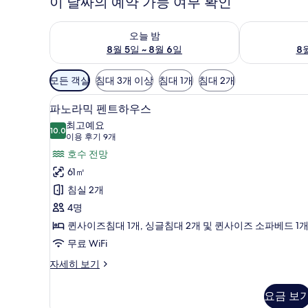
이 날짜의 예약 가능 여부 확인
오늘 밤 예약 가능 여부 확인, 8월 5일 ~ 8월 6일
내일 예약 가능 
오늘 밤
8월 5일 ~ 8월 6일
8월
객
모든 객실
침대 3개 이상
침대 1개
침대 2개
실
파노라믹 펜트하우스 | 발코니
파
에
22
파노라믹 펜트하우스
노
사
최고예요
10.0
용
10.0점 만점 중 10점
라
(이
이용 후기 9개
가
용
믹
호수 전망
능
후
펜
61㎡
한
기
트
침실 2개
필
9
하
4명
터
개)
우
퀸사이즈침대 1개, 싱글침대 2개 및 퀸사이즈 소파베드 1
스
무료 WiFi
사
파
자세히 보기
노
진
라
요금 보
모
믹