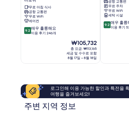
공항 교통편
와
고
무료 주차
이
무료 아침 식사
Ohrid
무료 WiFi
공항 교통편
너
세탁 시설
무료 WiFi
리
에어컨
10
매우 훌륭
말
9.2
점
이용 후기 5
10
스
매우 훌륭해요
9.2
만
점
베
이용 후기 246개
점
만
티
현
₩105,732
중
점
클
재
9.2
중
리
총 요금: ₩113,165
요
점,
세금 및 수수료 포함
9.2
멘
금
8월 17일 ~ 8월 18일
매
점,
트
₩105,732
우
매
바
훌
우
로
륭
훌
쉬
해
륭
요,
해
로그인해 이용 가능한 할인과 특전을 확
이
요,
여행을 즐겨보세요!
용
이
후
용
주변 지역 정보
기
후
53
기
개
246
개