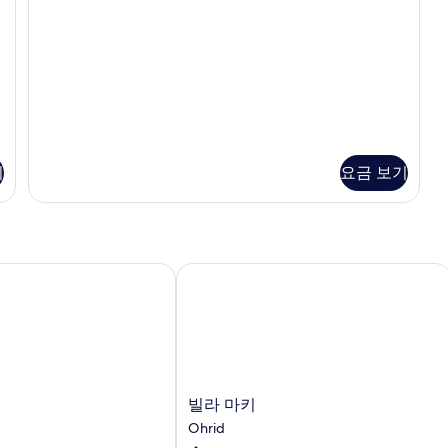
Balcony,
진
1st
모
floor
(2
두
adults)
보
자
세
기
히
보
기
요금 보기
기
빌라 마키
빌
빌라 마키
라
Ohrid
마