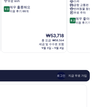
무료 WiFi
스파
드
Ohrid
공항 교통편
타
10
매우 훌륭해요
반려동물 동반 가능
9.0
운
점
이용 후기 88개
무료 주차
Ohrid
만
10
매우 좋아요
점
8.2
점
이용 후기 114개
중
만
9.0
점
점,
현
₩53,718
중
매
재
8.2
총 요금: ₩58,564
우
요
점,
세금 및 수수료 포함
훌
금
9월 3일 ~ 9월 4일
8
매
륭
₩53,718
우
해
좋
요,
아
이
요,
용
이
후
용
기
로그인
지금 무료 가입
후
88
기
개
114
개