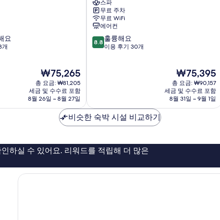
스파
키
무료 주차
Ohrid
무료 WiFi
에어컨
10
해요
훌륭해요
8.8
점
3개
이용 후기 30개
만
점
현
현
₩75,265
₩75,395
중
재
재
8.8
총 요금: ₩81,205
총 요금: ₩90,157
요
요
점,
세금 및 수수료 포함
세금 및 수수료 포함
금
금
8월 26일 ~ 8월 27일
8월 31일 ~ 9월 1일
훌
₩75,265
₩75,395
륭
비슷한 숙박 시설 비교하기
해
요,
이
용
인하실 수 있어요. 리워드를 적립해 더 많은
후
기
30
개