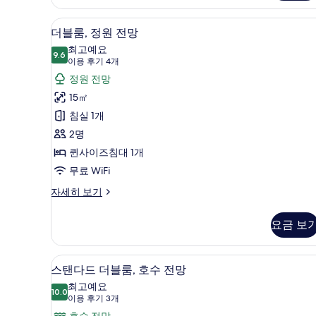
펜
두
트
더블룸, 정원 전망 | 객실 내 금고
더
보
12
하
더블룸, 정원 전망
블
우
기
최고예요
스
9.6
9.6점 만점 중 10점
룸,
(이
이용 후기 4개
자
용
정
정원 전망
세
후
히
원
15㎡
보
기
전
침실 1개
기
4
망
2명
개)
사
퀸사이즈침대 1개
진
무료 WiFi
모
더
자세히 보기
블
두
룸,
요금 보
보
정
원
기
전
스탠다드 더블룸, 호수 전망 | 객실
스
11
망
스탠다드 더블룸, 호수 전망
탠
자
최고예요
세
10.0
10.0점 만점 중 10점
다
(이
이용 후기 3개
히
용
호수 전망