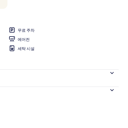
우스 | 거실 공간 | 케이블 채널 시청이 가능한 42인치 LED TV, TV, 책
무료 주차
에어컨
세탁 시설