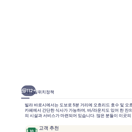
의
사
진
갤
러
리
112+
소개
객실
위치
정책
빌라 바로시에서는 도보로 5분 거리에 오흐리드 호수 및 오
카페에서 간단한 식사가 가능하며, 바/라운지도 있어 한 잔의 
의 시설과 서비스가 마련되어 있습니다. 많은 분들이 이곳의
이
10
고객 추천