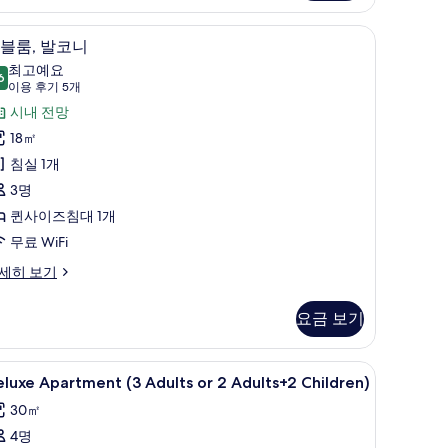
기
 설비, 다리미/다리미판, 무료 WiFi
더블룸, 발코니 | 객실 내 금고, 방음 설비, 다리미
더
12
블룸, 발코니
블
최고예요
6
9.6점 만점 중 10점
,
(이
이용 후기 5개
용
발
시내 전망
후
코
18㎡
기
니
침실 1개
5
사
3명
개)
진
퀸사이즈침대 1개
모
무료 WiFi
두
세히 보기
보
요금 보기
기
 방음 설비, 다리미/다리미판, 무료 WiFi
eluxe
객실 내 금고, 방음 설비, 다리미/다리미판, 무료 
14
luxe Apartment (3 Adults or 2 Adults+2 Children)
partment
30㎡
3
4명
dults