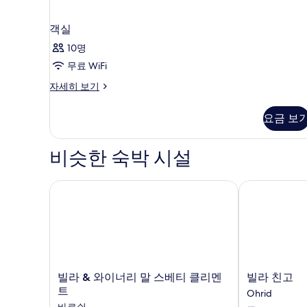
객실
10명
무료 WiFi
객
자세히 보기
실
자
요금 보
세
히
보
비슷한 숙박 시설
기
빌라 & 와이너리 말 스베티 클리멘트
빌라 친고
빌
빌
빌라 & 와이너리 말 스베티 클리멘
빌라 친고
라
라
트
Ohrid
&
친
바로쉬