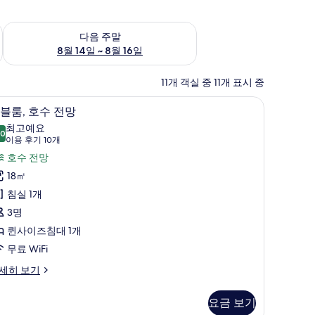
~ 8월 9일
다음 주말 예약 가능 여부 확인, 8월 14일 ~ 8월 16일
다음 주말
8월 14일 ~ 8월 16일
11개 객실 중 11개 표시 중
청이 가능한 42인치 LED TV, TV, 책
더블룸, 호수 전망 | 객실 내 금고, 방음 설비, 다
더
16
블룸, 호수 전망
블
최고예요
.0
10.0점 만점 중 10점
,
(이
이용 후기 10개
용
호
호수 전망
후
수
18㎡
기
전
침실 1개
10
망
3명
개)
사
퀸사이즈침대 1개
진
무료 WiFi
모
세히 보기
두
요금 보기
보