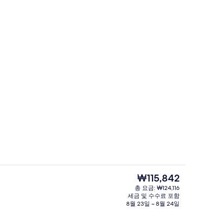
전망 | 객실 내 금고, 방음 설비, 다리미/다리미판, 무료 WiFi
파노라믹 펜트하우스 | 거실 | 케이블 채널 
현
₩115,842
재
총 요금: ₩124,116
가
세금 및 수수료 포함
우스 | 거실 | 케이블 채널 시청이 가능한 42인치 LED TV, TV, 책
테라스/파티오
격
8월 23일 ~ 8월 24일
은
₩115,842