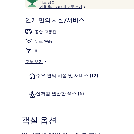
용
최
점
최고 평점
고
이용 후기 327개 모두 보기
후
만
기
점
평
인기 편의 시설/서비스
중
파노라믹 펜트하
점
10
공항 교통편
점,
고
무료 WiFi
객
바
추
천
모두 보기
주요 편의 시설 및 서비스
(12)
집처럼 편안한 숙소
(6)
객실 옵션