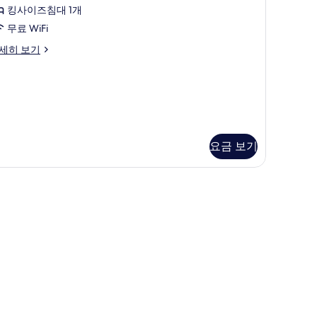
r
킹사이즈침대 1개
무료 WiFi
dults+2
luxe
세히 보기
hildren)
artment
사
ults
진
모
ults+2
두
ildren)
요금 보기
보
기
 무료 WiFi