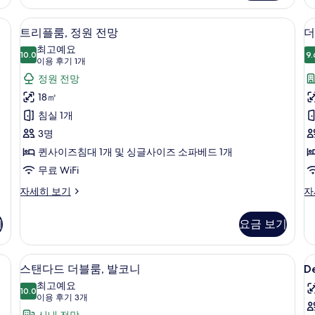
파
수
트
전
, 방음 설비, 다리미/다리미판, 무료 WiFi
트리플룸, 정원 전망 | 객실 내 금고, 방음
트
17
자
망
트리플룸, 정원 전망
더
리
세
자
최고예요
히
10.0
세
9.
10.0점 만점 중 10점
플
룸
(이
이용 후기 1개
보
히
용
룸,
정원 전망
기
보
후
기
정
18㎡
기
원
침실 1개
1
전
3명
개)
망
퀸사이즈침대 1개 및 싱글사이즈 소파베드 1개
사
무료 WiFi
진
트
더
자세히 보기
자
리
블
모
플
룸,
기
요금 보기
두
룸,
발
정
코
보
원
니
 내 금고, 방음 설비, 다리미/다리미판, 무료 WiFi
스탠다드 더블룸, 발코니 | 객실 내 금고,
D
스
기
12
전
자
스탠다드 더블룸, 발코니
De
A
탠
망
세
최고예요
자
10.0
히
(
10.0점 만점 중 10점
다
(이
이용 후기 3개
세
보
A
용
시내 전망