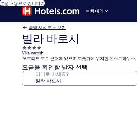
본문 내용으로 건너뛰기
여행 예약
숙박 시설 모두 보기
빌라 바로시
4.0
Villa Varosh
성
오흐리드 호수 근처에 있으며 호숫가에 위치한 게스트하우스,
급
요금을 확인할 날짜 선택
숙
어디로 가세요?
박
시
설
빌
라
바
로
시