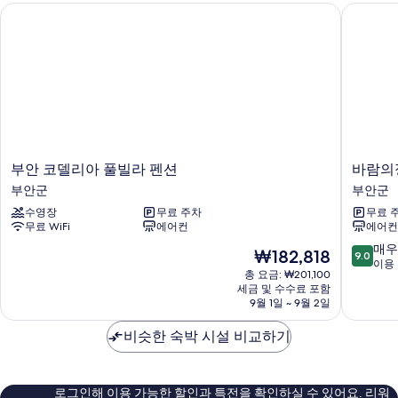
부안 코델리아 풀빌라 펜션
바람의정
기
부
바
부안 코델리아 풀빌라 펜션
바람의
안
람
부안군
부안군
코
의
수영장
무료 주차
무료 
델
정
무료 WiFi
에어컨
에어컨
리
원
아
펜
10
매우
현
₩182,818
9.0
풀
션
점
이용 
재
총 요금: ₩201,100
빌
부
만
요
세금 및 수수료 포함
라
안
점
금
9월 1일 ~ 9월 2일
펜
군
중
₩182,818
션
9.0
비슷한 숙박 시설 비교하기
부
점,
안
매
군
우
훌
로그인해 이용 가능한 할인과 특전을 확인하실 수 있어요. 리워