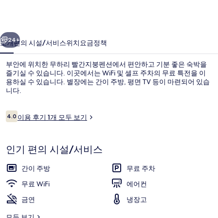
지
붕
이전
다음
펜
24+
소개
편의 시설/서비스
위치
요금
정책
션
부안에 위치한 무하리 빨간지붕펜션에서 편안하고 기분 좋은 숙박을
의
즐기실 수 있습니다. 이곳에서는 WiFi 및 셀프 주차의 무료 특전을 이
용하실 수 있습니다. 별장에는 간이 주방, 평면 TV 등이 마련되어 있습
사
니다.
진
갤
이
4.0
이용 후기 1개 모두 보기
10점 만점 중 4.0점.
용
러
후
기
룸 (13 PY, Ttalgi) | 무료 WiFi
리
인기 편의 시설/서비스
간이 주방
무료 주차
무료 WiFi
에어컨
금연
냉장고
모두 보기