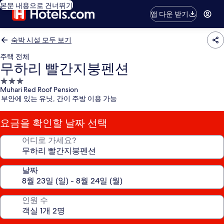
본문 내용으로 건너뛰기
앱 다운 받기
숙박 시설 모두 보기
주택 전체
무하리 빨간지붕펜션
3.0
Muhari Red Roof Pension
성
부안에 있는 유닛, 간이 주방 이용 가능
급
숙
요금을 확인할 날짜 선택
박
시
어디로 가세요?
설
날짜
인원 수