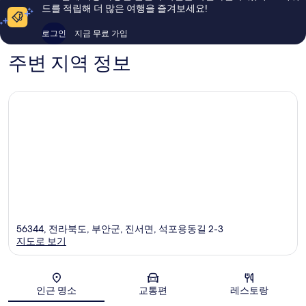
륭
드를 적립해 더 많은 여행을 즐겨보세요!
해
요,
로그인
지금 무료 가입
이
주변 지역 정보
용
후
기
49
개
56344, 전라북도, 부안군, 진서면, 석포용동길 2-3
지도로 보기
지도
인근 명소
교통편
레스토랑