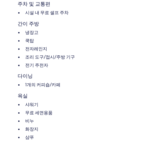
주차 및 교통편
시설 내 무료 셀프 주차
간이 주방
냉장고
쿡탑
전자레인지
조리 도구/접시/주방 기구
전기 주전자
다이닝
1개의 커피숍/카페
욕실
샤워기
무료 세면용품
비누
화장지
샴푸