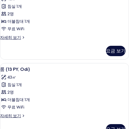
PY,
침실 1개
Ttalgi)
2명
사
더블침대 1개
진
무료 WiFi
모
두
룸
자세히 보기
(13
보
PY,
요금 보기
기
Ttalgi)
자
세
룸 (13 PY, Odi) | 무료 WiFi
룸
5
히
룸 (13 PY, Odi)
(13
보
43㎡
기
PY,
침실 1개
Odi)
2명
사
더블침대 1개
진
무료 WiFi
모
두
룸
자세히 보기
(13
보
PY,