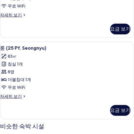
무료 WiFi
모
두
룸
자세히 보기
(13
보
PY,
요금 보기
기
Cherry)
자
세
룸 (25 PY, Seongnyu) | 무료 WiFi
룸
4
히
룸 (25 PY, Seongnyu)
(25
보
83㎡
기
PY,
침실 1개
Seongnyu)
8명
사
더블침대 1개
진
무료 WiFi
모
두
룸
자세히 보기
(25
보
PY,
요금 보기
기
Seongnyu)
자
세
비슷한 숙박 시설
히
보